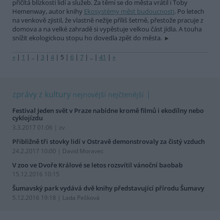
přičítá blízkosti lidí a služeb. Za těmi se do města vrátil i Toby
Hemenway, autor knihy
Ekosystémy měst budoucnosti
. Po letech
na venkově zjistil, že vlastně nežije příliš šetrně, přestože pracuje z
domova a na velké zahradě si vypěstuje velkou část jídla. A touha
snížit ekologickou stopu ho dovedla zpět do města.
«
|
1
|
..
|
3
|
4
|
5
|
6
|
7
|
..
|
41
|
»
zprávy z kultury
nejnovější
nejčtenější
Festival Jeden svět v Praze nabídne kromě filmů i ekodílny nebo
cyklojízdu
3.3.2017 01:06 | zv
Přibližně tři stovky lidí v Ostravě demonstrovaly za čistý vzduch
24.2.2017 10:00 | David Moravec
V zoo ve Dvoře Králové se letos rozsvítil vánoční baobab
15.12.2016 10:15
Šumavský park vydává dvě knihy představující přírodu Šumavy
5.12.2016 19:18 | Lada Pešková