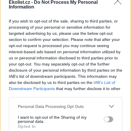
Ekolist.cz -
Do Not Process My Personal
které jsou nutné k tomu, aby
Information
se země zavázala k uhlíkové
neutralitě do roku 2050?
Možná si myslíte, že vůbec žádný, vzhledem k tomu, jak
If you wish to opt-out of the sale, sharing to third parties, or
nedostatečné údaje máme o cestách, které vedou k mnoha
processing of your personal or sensitive information for
takovým odvážným závazkům. Knihy Václava Smila a Billa Gatese
targeted advertising by us, please use the below opt-out
poskytují střízlivá hodnocení našich možností snižování emisí
section to confirm your selection. Please note that after your
uhlíku v reálném světě. Nejedná se o optimistické čtení.
opt-out request is processed you may continue seeing
interest-based ads based on personal information utilized by
Jaderná komedie
us or personal information disclosed to third parties prior to
21.12.2022 | Julie Hvižďová
your opt-out. You may separately opt-out of the further
Diskuse: 14
disclosure of your personal information by third parties on the
Vytrvalí
je triptych
IAB’s list of downstream participants. This information may
dokumentárních filmů
also be disclosed by us to third parties on the
IAB’s List of
vznikající v koprodukci s ČT,
Downstream Participants
that may further disclose it to other
který se věnuje přetrvávajícím
third parties.
společenským problémům.
První díl
Pod povrchem
vznikl v roce 2021 v režii Josefa Heřmánka a
soutěžil na 48. Ročníku festivalu Ekofilm v kategorii
Personal Data Processing Opt Outs
středoevropských filmů. Problémem české společnosti je v jeho
objektivu hlubinné úložiště jaderného odpadu a ambivalentní
I want to opt-out of the Sharing of my
vztah české společnosti k jádru.
personal data.
Opted In