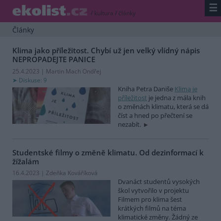
☰
/
kultura
/
články
Články
Klima jako příležitost. Chybí už jen velký vlídný nápis
NEPROPADEJTE PANICE
25.4.2023 | Martin Mach Ondřej
Diskuse: 9
Kniha Petra Daniše
Klima je
příležitost
je jedna z mála knih
o změnách klimatu, která se dá
číst a hned po přečtení se
nezabít.
Studentské filmy o změně klimatu. Od dezinformací k
žížalám
16.4.2023 | Zdeňka Kováříková
Dvanáct studentů vysokých
škol vytvořilo v projektu
Filmem pro klima šest
krátkých filmů na téma
klimatické změny. Žádný ze