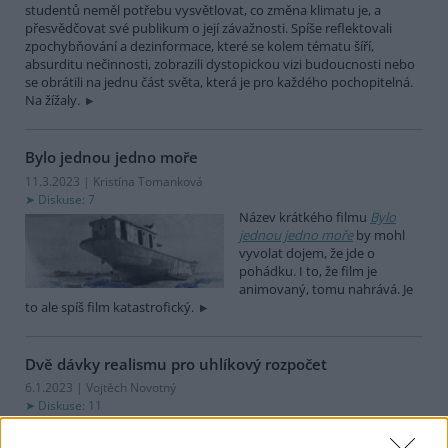
studentů neměl potřebu vysvětlovat, co změna klimatu je, a
přesvědčovat své publikum o její závažnosti. Spíše reflektovali
zpochybňování a dezinformace, které se kolem tématu šíří,
absurditu nečinnosti, zobrazili dystopickou vizi budoucnosti nebo
se obrátili na jednu část světa, která je pro každého pochopitelná.
Na žížaly.
Bylo jednou jedno moře
11.3.2023 | Kristína Tomanková
Diskuse: 7
Název krátkého filmu
Bylo
jednou jedno moře
by mohl
vyvolat dojem, že jde o
pohádku. I to, že film je
animovaný, tomu nahrává. Je
to ale spíš film katastrofický.
Dvě dávky realismu pro uhlíkový rozpočet
6.1.2023 | Vojtěch Novotný
Diskuse: 11
Kolik počítačového času je
zapotřebí k výpočtu modelů,