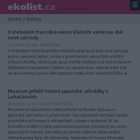
☰
/
kultura
/
zprávy
Zprávy z kultury
V chebském františkánském klášteře vzniknou dvě
nové zahrady
21.6.2016 16:18 | CHEB (
ČTK
)
V chebském františkánském klášteře připravují dvě nové zahrady.
Jedna, nazvaná rajská, vzniká v prostranství uprostřed unikátní
křížové chodby, druhá pak spojí vnitřek kláštera s už dokončenými
klášterními zahradami. Celkem by úprava dvou zahrad měla stát
asi dva miliony korun, řekl starosta Chebu Petr Navrátil (ČSSD).
Muzeum přiblíží historii japonské zahrádky v
Luhačovicích
20.6.2016 13:14 | LUHAČOVICE (
ČTK
)
Muzeum luhačovického Zálesí otevře ve čtvrtek výstavu o
japonské zahrádce v Luhačovicích. Na odpolední vernisáž naváže
procházka od muzea k vile Jestřabí, u které v polovině 30. let
minulého století vznikla parková kompozice vytvořená po vzoru
japonských zahrad. Zahrádka po druhé světové válce zanikla,
některé prvky byly ale obnoveny, řekla mluvčí muzea Michaela