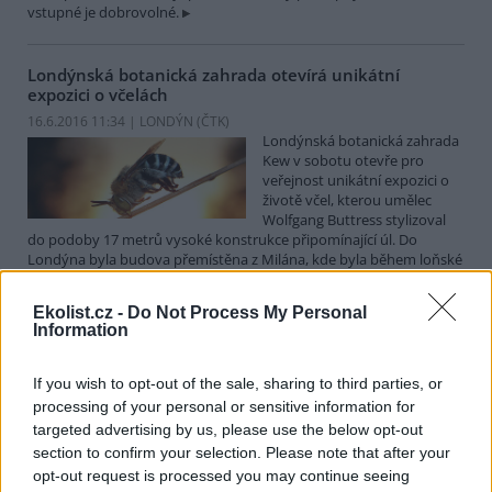
vstupné je dobrovolné.
Londýnská botanická zahrada otevírá unikátní
expozici o včelách
16.6.2016 11:34 | LONDÝN (
ČTK
)
Londýnská botanická zahrada
Kew v sobotu otevře pro
veřejnost unikátní expozici o
životě včel, kterou umělec
Wolfgang Buttress stylizoval
do podoby 17 metrů vysoké konstrukce připomínající úl. Do
Londýna byla budova přemístěna z Milána, kde byla během loňské
světové výstavy Expo 2015 středobodem britského pavilonu.
Ekolist.cz -
Do Not Process My Personal
Information
V anketě o Strom roku mohou lidé hlasovat i
nefunkčním mobilem
If you wish to opt-out of the sale, sharing to third parties, or
14.6.2016 10:58 | BRNO (
ČTK
)
Lidé mohou počínaje středou
processing of your personal or sensitive information for
hlasovat v dalším ročníku
targeted advertising by us, please use the below opt-out
ankety Strom roku 2016. Do
section to confirm your selection. Please note that after your
finále postoupilo dvanáct
opt-out request is processed you may continue seeing
stromů z různých koutů