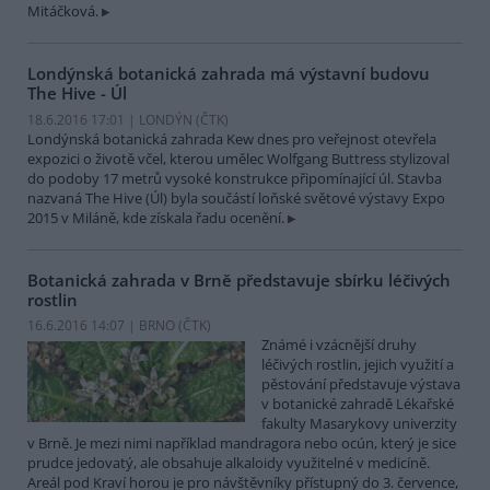
Mitáčková.
Londýnská botanická zahrada má výstavní budovu
The Hive - Úl
18.6.2016 17:01 | LONDÝN (
ČTK
)
Londýnská botanická zahrada Kew dnes pro veřejnost otevřela
expozici o životě včel, kterou umělec Wolfgang Buttress stylizoval
do podoby 17 metrů vysoké konstrukce připomínající úl. Stavba
nazvaná The Hive (Úl) byla součástí loňské světové výstavy Expo
2015 v Miláně, kde získala řadu ocenění.
Botanická zahrada v Brně představuje sbírku léčivých
rostlin
16.6.2016 14:07 | BRNO (
ČTK
)
Známé i vzácnější druhy
léčivých rostlin, jejich využití a
pěstování představuje výstava
v botanické zahradě Lékařské
fakulty Masarykovy univerzity
v Brně. Je mezi nimi například mandragora nebo ocún, který je sice
prudce jedovatý, ale obsahuje alkaloidy využitelné v medicíně.
Areál pod Kraví horou je pro návštěvníky přístupný do 3. července,