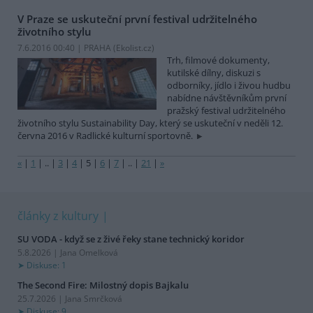
V Praze se uskuteční první festival udržitelného
životního stylu
7.6.2016 00:40 | PRAHA (
Ekolist.cz
)
Trh, filmové dokumenty,
kutilské dílny, diskuzi s
odborníky, jídlo i živou hudbu
nabídne návštěvníkům první
pražský festival udržitelného
životního stylu Sustainability Day, který se uskuteční v neděli 12.
června 2016 v Radlické kulturní sportovně.
«
|
1
|
..
|
3
|
4
|
5
|
6
|
7
|
..
|
21
|
»
články z kultury
SU VODA - když se z živé řeky stane technický koridor
5.8.2026 | Jana Omelková
Diskuse: 1
The Second Fire: Milostný dopis Bajkalu
25.7.2026 | Jana Smrčková
Diskuse: 9