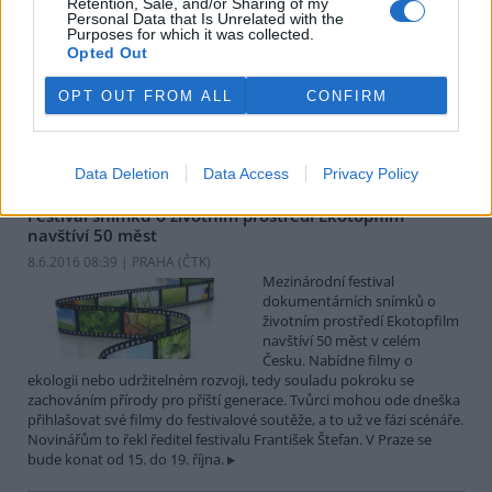
Retention, Sale, and/or Sharing of my
V městském muzeu v Polici
Personal Data that Is Unrelated with the
nad Metují začala výstava
Purposes for which it was collected.
Opted Out
nazvaná Soužití s velkými
šelmami. Expozice je přístupná
do 26. července a je jednou z
OPT OUT FROM ALL
CONFIRM
akcí k letošnímu 25. výročí vyhlášení Chráněné krajinné oblasti
(CHKO) Broumovsko, uvedl Petr Kuna z CHKO Broumovsko. Na
Broumovsku v posledních letech žije několik vlků.
Data Deletion
Data Access
Privacy Policy
Festival snímků o životním prostředí Ekotopfilm
navštíví 50 měst
8.6.2016 08:39 | PRAHA (
ČTK
)
Mezinárodní festival
dokumentárních snímků o
životním prostředí Ekotopfilm
navštíví 50 měst v celém
Česku. Nabídne filmy o
ekologii nebo udržitelném rozvoji, tedy souladu pokroku se
zachováním přírody pro příští generace. Tvůrci mohou ode dneška
přihlašovat své filmy do festivalové soutěže, a to už ve fázi scénáře.
Novinářům to řekl ředitel festivalu František Štefan. V Praze se
bude konat od 15. do 19. října.