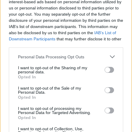
interest-based ads based on personal information utilized by
republiky, které chtějí zaujmout veřejnost a zároveň získat finance
us or personal information disclosed to third parties prior to
na odborné ošetření nebo výsadbu ve svém okolí. Uvedla to
Nadace partnerství, která soutěž organizuje. Loni titul získala lípa z
your opt-out. You may separately opt-out of the further
Tatobit na Semilsku. Letošní vítěz bude slavnostně vyhlášen 20.
disclosure of your personal information by third parties on the
října.
IAB’s list of downstream participants. This information may
also be disclosed by us to third parties on the
IAB’s List of
Downstream Participants
that may further disclose it to other
Víkend otevřených zahrad přilákal ve Zlínském kraji
third parties.
tisíce lidí
12.6.2016 13:20 | ZLÍN (
ČTK
)
Personal Data Processing Opt Outs
Víkend otevřených zahrad
přilákal na různá místa ve
I want to opt-out of the Sharing of my
Zlínském kraji tisíce lidí. Při akci
personal data.
se lidem v celé zemi otevírají
Opted In
běžně nepřístupná místa,
nebo klasické prohlídky zahrad a parků zpestřuje doprovodný
I want to opt-out of the Sale of my
program. Řada návštěvníků zavítala například do kroměřížské
Personal Data.
Květné zahrady, která je spolu s tamní Podzámeckou zahradou a
Opted In
zámkem zapsaná na seznamu UNESCO, zjistila ČTK.
I want to opt-out of processing my
Personal Data for Targeted Advertising.
Opted In
V Polici začala výstava nazvaná Soužití s velkými
šelmami
I want to opt-out of Collection, Use,
8.6.2016 16:15 | POLICE NAD METUJÍ (
ČTK
)