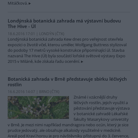
Mitáčková.
Londýnská botanická zahrada má výstavní budovu
The Hive - Úl
18.6.2016 17:01 | LONDÝN (
ČTK
)
Londýnská botanická zahrada Kew dnes pro veřejnost otevřela
expozici o životě včel, kterou umělec Wolfgang Buttress stylizoval
do podoby 17 metrů vysoké konstrukce připomínající úl. Stavba
nazvaná The Hive (Úl) byla součástí loňské světové výstavy Expo
2015 v Miláně, kde získala řadu ocenění.
Botanická zahrada v Brně představuje sbírku léčivých
rostlin
16.6.2016 14:07 | BRNO (
ČTK
)
Známé i vzácnější druhy
léčivých rostlin, jejich využití a
pěstování představuje výstava
v botanické zahradě Lékařské
fakulty Masarykovy univerzity
v Brně. Je mezi nimi například mandragora nebo ocún, který je sice
prudce jedovatý, ale obsahuje alkaloidy využitelné v medicíně.
Areál pod Kraví horou je pro návštěvníky přístupný do 3. července,