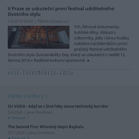
V Praze se uskuteční první festival udržitelného
životního stylu
7.6.2016 00:40 | PRAHA (
Ekolist.cz
)
Trh, filmové dokumenty,
kutilské dílny, diskuzi s
odborníky, jídlo i živou hudbu
nabídne návštěvníkům první
pražský festival udržitelného
životního stylu Sustainability Day, který se uskuteční v neděli 12.
června 2016 v Radlické kulturní sportovně.
«
|
1
|
..
|
3
|
4
|
5
|
6
|
7
|
..
|
21
|
»
články z kultury
SU VODA - když se z živé řeky stane technický koridor
5.8.2026 | Jana Omelková
Diskuse: 1
The Second Fire: Milostný dopis Bajkalu
25.7.2026 | Jana Smrčková
Diskuse: 9