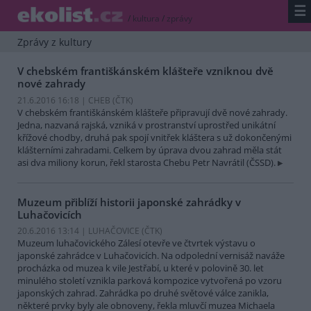
☰
/
kultura
/
zprávy
Zprávy z kultury
V chebském františkánském klášteře vzniknou dvě
nové zahrady
21.6.2016 16:18 | CHEB (
ČTK
)
V chebském františkánském klášteře připravují dvě nové zahrady.
Jedna, nazvaná rajská, vzniká v prostranství uprostřed unikátní
křížové chodby, druhá pak spojí vnitřek kláštera s už dokončenými
klášterními zahradami. Celkem by úprava dvou zahrad měla stát
asi dva miliony korun, řekl starosta Chebu Petr Navrátil (ČSSD).
Muzeum přiblíží historii japonské zahrádky v
Luhačovicích
20.6.2016 13:14 | LUHAČOVICE (
ČTK
)
Muzeum luhačovického Zálesí otevře ve čtvrtek výstavu o
japonské zahrádce v Luhačovicích. Na odpolední vernisáž naváže
procházka od muzea k vile Jestřabí, u které v polovině 30. let
minulého století vznikla parková kompozice vytvořená po vzoru
japonských zahrad. Zahrádka po druhé světové válce zanikla,
některé prvky byly ale obnoveny, řekla mluvčí muzea Michaela