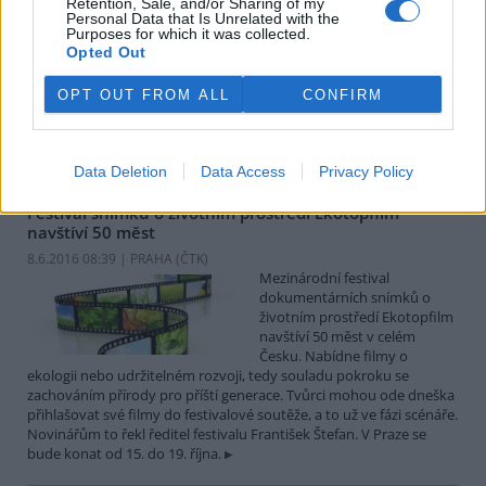
Retention, Sale, and/or Sharing of my
V městském muzeu v Polici
Personal Data that Is Unrelated with the
nad Metují začala výstava
Purposes for which it was collected.
Opted Out
nazvaná Soužití s velkými
šelmami. Expozice je přístupná
do 26. července a je jednou z
OPT OUT FROM ALL
CONFIRM
akcí k letošnímu 25. výročí vyhlášení Chráněné krajinné oblasti
(CHKO) Broumovsko, uvedl Petr Kuna z CHKO Broumovsko. Na
Broumovsku v posledních letech žije několik vlků.
Data Deletion
Data Access
Privacy Policy
Festival snímků o životním prostředí Ekotopfilm
navštíví 50 měst
8.6.2016 08:39 | PRAHA (
ČTK
)
Mezinárodní festival
dokumentárních snímků o
životním prostředí Ekotopfilm
navštíví 50 měst v celém
Česku. Nabídne filmy o
ekologii nebo udržitelném rozvoji, tedy souladu pokroku se
zachováním přírody pro příští generace. Tvůrci mohou ode dneška
přihlašovat své filmy do festivalové soutěže, a to už ve fázi scénáře.
Novinářům to řekl ředitel festivalu František Štefan. V Praze se
bude konat od 15. do 19. října.