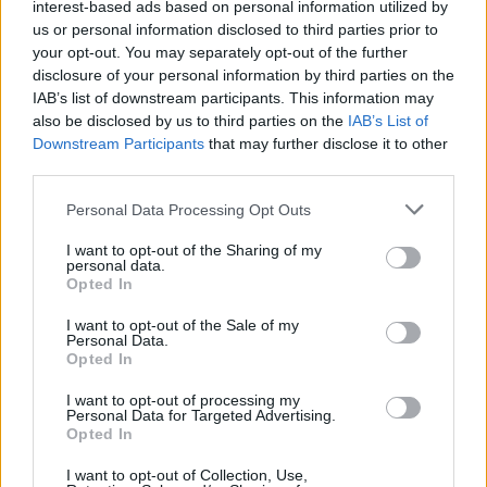
interest-based ads based on personal information utilized by
republiky, které chtějí zaujmout veřejnost a zároveň získat finance
us or personal information disclosed to third parties prior to
na odborné ošetření nebo výsadbu ve svém okolí. Uvedla to
Nadace partnerství, která soutěž organizuje. Loni titul získala lípa z
your opt-out. You may separately opt-out of the further
Tatobit na Semilsku. Letošní vítěz bude slavnostně vyhlášen 20.
disclosure of your personal information by third parties on the
října.
IAB’s list of downstream participants. This information may
also be disclosed by us to third parties on the
IAB’s List of
Downstream Participants
that may further disclose it to other
Víkend otevřených zahrad přilákal ve Zlínském kraji
third parties.
tisíce lidí
12.6.2016 13:20 | ZLÍN (
ČTK
)
Personal Data Processing Opt Outs
Víkend otevřených zahrad
přilákal na různá místa ve
I want to opt-out of the Sharing of my
Zlínském kraji tisíce lidí. Při akci
personal data.
se lidem v celé zemi otevírají
Opted In
běžně nepřístupná místa,
nebo klasické prohlídky zahrad a parků zpestřuje doprovodný
I want to opt-out of the Sale of my
program. Řada návštěvníků zavítala například do kroměřížské
Personal Data.
Květné zahrady, která je spolu s tamní Podzámeckou zahradou a
Opted In
zámkem zapsaná na seznamu UNESCO, zjistila ČTK.
I want to opt-out of processing my
Personal Data for Targeted Advertising.
Opted In
V Polici začala výstava nazvaná Soužití s velkými
šelmami
I want to opt-out of Collection, Use,
8.6.2016 16:15 | POLICE NAD METUJÍ (
ČTK
)