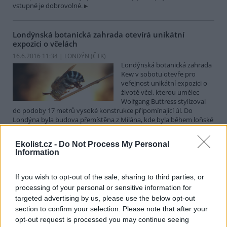
vstupné je dobrovolné.
Londýnská botanická zahrada otevírá unikátní
expozici o včelách
16.6.2016 11:34 | LONDÝN (
ČTK
)
Londýnská botanická zahrada
Kew v sobotu otevře pro
veřejnost unikátní expozici o
životě včel, kterou umělec
Wolfgang Buttress stylizoval
do podoby 17 metrů vysoké konstrukce připomínající úl. Do
Londýna byla budova přemístěna z Milána, kde byla během loňské
světové výstavy Expo 2015 středobodem britského pavilonu.
Ekolist.cz -
Do Not Process My Personal
Information
V anketě o Strom roku mohou lidé hlasovat i
nefunkčním mobilem
If you wish to opt-out of the sale, sharing to third parties, or
14.6.2016 10:58 | BRNO (
ČTK
)
Lidé mohou počínaje středou
processing of your personal or sensitive information for
hlasovat v dalším ročníku
targeted advertising by us, please use the below opt-out
ankety Strom roku 2016. Do
section to confirm your selection. Please note that after your
finále postoupilo dvanáct
opt-out request is processed you may continue seeing
stromů z různých koutů