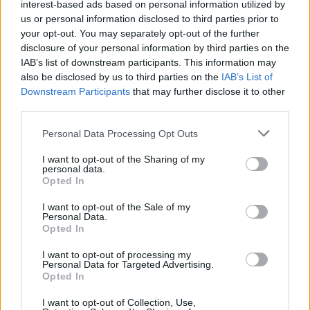
interest-based ads based on personal information utilized by
republiky, které chtějí zaujmout veřejnost a zároveň získat finance
us or personal information disclosed to third parties prior to
na odborné ošetření nebo výsadbu ve svém okolí. Uvedla to
Nadace partnerství, která soutěž organizuje. Loni titul získala lípa z
your opt-out. You may separately opt-out of the further
Tatobit na Semilsku. Letošní vítěz bude slavnostně vyhlášen 20.
disclosure of your personal information by third parties on the
října.
IAB’s list of downstream participants. This information may
also be disclosed by us to third parties on the
IAB’s List of
Downstream Participants
that may further disclose it to other
Víkend otevřených zahrad přilákal ve Zlínském kraji
third parties.
tisíce lidí
12.6.2016 13:20 | ZLÍN (
ČTK
)
Personal Data Processing Opt Outs
Víkend otevřených zahrad
přilákal na různá místa ve
I want to opt-out of the Sharing of my
Zlínském kraji tisíce lidí. Při akci
personal data.
se lidem v celé zemi otevírají
Opted In
běžně nepřístupná místa,
nebo klasické prohlídky zahrad a parků zpestřuje doprovodný
I want to opt-out of the Sale of my
program. Řada návštěvníků zavítala například do kroměřížské
Personal Data.
Květné zahrady, která je spolu s tamní Podzámeckou zahradou a
Opted In
zámkem zapsaná na seznamu UNESCO, zjistila ČTK.
I want to opt-out of processing my
Personal Data for Targeted Advertising.
Opted In
V Polici začala výstava nazvaná Soužití s velkými
šelmami
I want to opt-out of Collection, Use,
8.6.2016 16:15 | POLICE NAD METUJÍ (
ČTK
)