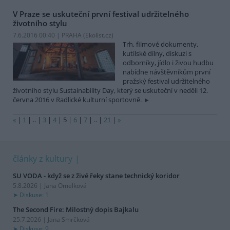
V Praze se uskuteční první festival udržitelného
životního stylu
7.6.2016 00:40 | PRAHA (
Ekolist.cz
)
Trh, filmové dokumenty,
kutilské dílny, diskuzi s
odborníky, jídlo i živou hudbu
nabídne návštěvníkům první
pražský festival udržitelného
životního stylu Sustainability Day, který se uskuteční v neděli 12.
června 2016 v Radlické kulturní sportovně.
«
|
1
|
..
|
3
|
4
|
5
|
6
|
7
|
..
|
21
|
»
články z kultury
SU VODA - když se z živé řeky stane technický koridor
5.8.2026 | Jana Omelková
Diskuse: 1
The Second Fire: Milostný dopis Bajkalu
25.7.2026 | Jana Smrčková
Diskuse: 9