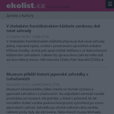
☰
/
kultura
/
zprávy
Zprávy z kultury
V chebském františkánském klášteře vzniknou dvě
nové zahrady
21.6.2016 16:18 | CHEB (
ČTK
)
V chebském františkánském klášteře připravují dvě nové zahrady.
Jedna, nazvaná rajská, vzniká v prostranství uprostřed unikátní
křížové chodby, druhá pak spojí vnitřek kláštera s už dokončenými
klášterními zahradami. Celkem by úprava dvou zahrad měla stát
asi dva miliony korun, řekl starosta Chebu Petr Navrátil (ČSSD).
Muzeum přiblíží historii japonské zahrádky v
Luhačovicích
20.6.2016 13:14 | LUHAČOVICE (
ČTK
)
Muzeum luhačovického Zálesí otevře ve čtvrtek výstavu o
japonské zahrádce v Luhačovicích. Na odpolední vernisáž naváže
procházka od muzea k vile Jestřabí, u které v polovině 30. let
minulého století vznikla parková kompozice vytvořená po vzoru
japonských zahrad. Zahrádka po druhé světové válce zanikla,
některé prvky byly ale obnoveny, řekla mluvčí muzea Michaela