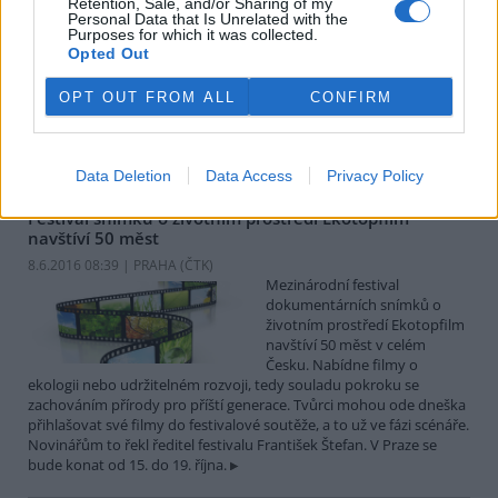
Retention, Sale, and/or Sharing of my
V městském muzeu v Polici
Personal Data that Is Unrelated with the
nad Metují začala výstava
Purposes for which it was collected.
Opted Out
nazvaná Soužití s velkými
šelmami. Expozice je přístupná
do 26. července a je jednou z
OPT OUT FROM ALL
CONFIRM
akcí k letošnímu 25. výročí vyhlášení Chráněné krajinné oblasti
(CHKO) Broumovsko, uvedl Petr Kuna z CHKO Broumovsko. Na
Broumovsku v posledních letech žije několik vlků.
Data Deletion
Data Access
Privacy Policy
Festival snímků o životním prostředí Ekotopfilm
navštíví 50 měst
8.6.2016 08:39 | PRAHA (
ČTK
)
Mezinárodní festival
dokumentárních snímků o
životním prostředí Ekotopfilm
navštíví 50 měst v celém
Česku. Nabídne filmy o
ekologii nebo udržitelném rozvoji, tedy souladu pokroku se
zachováním přírody pro příští generace. Tvůrci mohou ode dneška
přihlašovat své filmy do festivalové soutěže, a to už ve fázi scénáře.
Novinářům to řekl ředitel festivalu František Štefan. V Praze se
bude konat od 15. do 19. října.