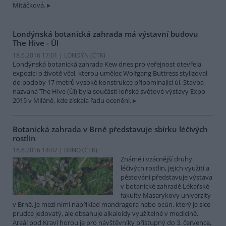
Mitáčková.
Londýnská botanická zahrada má výstavní budovu
The Hive - Úl
18.6.2016 17:01 | LONDÝN (
ČTK
)
Londýnská botanická zahrada Kew dnes pro veřejnost otevřela
expozici o životě včel, kterou umělec Wolfgang Buttress stylizoval
do podoby 17 metrů vysoké konstrukce připomínající úl. Stavba
nazvaná The Hive (Úl) byla součástí loňské světové výstavy Expo
2015 v Miláně, kde získala řadu ocenění.
Botanická zahrada v Brně představuje sbírku léčivých
rostlin
16.6.2016 14:07 | BRNO (
ČTK
)
Známé i vzácnější druhy
léčivých rostlin, jejich využití a
pěstování představuje výstava
v botanické zahradě Lékařské
fakulty Masarykovy univerzity
v Brně. Je mezi nimi například mandragora nebo ocún, který je sice
prudce jedovatý, ale obsahuje alkaloidy využitelné v medicíně.
Areál pod Kraví horou je pro návštěvníky přístupný do 3. července,