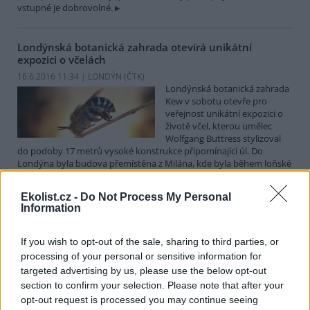
vstupné je dobrovolné.
Londýnská botanická zahrada otevírá unikátní
expozici o včelách
16.6.2016 11:34 | LONDÝN (
ČTK
)
Londýnská botanická zahrada
Kew v sobotu otevře pro
veřejnost unikátní expozici o
životě včel, kterou umělec
Wolfgang Buttress stylizoval
do podoby 17 metrů vysoké konstrukce připomínající úl. Do
Londýna byla budova přemístěna z Milána, kde byla během loňské
světové výstavy Expo 2015 středobodem britského pavilonu.
Ekolist.cz -
Do Not Process My Personal
Information
V anketě o Strom roku mohou lidé hlasovat i
nefunkčním mobilem
If you wish to opt-out of the sale, sharing to third parties, or
14.6.2016 10:58 | BRNO (
ČTK
)
Lidé mohou počínaje středou
processing of your personal or sensitive information for
hlasovat v dalším ročníku
targeted advertising by us, please use the below opt-out
ankety Strom roku 2016. Do
section to confirm your selection. Please note that after your
finále postoupilo dvanáct
opt-out request is processed you may continue seeing
stromů z různých koutů