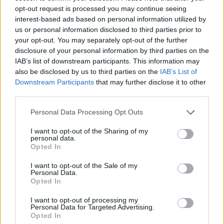
opt-out request is processed you may continue seeing
interest-based ads based on personal information utilized by
Při zateplování myslete i na kvalitu vnitřního vzduchu
us or personal information disclosed to third parties prior to
22.12.2009 12:07 | PRAHA (
Ekolist.cz
)
your opt-out. You may separately opt-out of the further
Zateplování domů, které je dnes velmi propagované, má i svoje
disclosure of your personal information by third parties on the
stinné stránky. Aby nedocházelo ke ztrátám energií, utěsní se i
IAB’s list of downstream participants. This information may
poslední štěrbinky, jimiž se do místnosti dostává čerstvý vzduch.
also be disclosed by us to third parties on the
IAB’s List of
Ten pak chybí lidem ve chvílích, kdy potřebují pracovat nebo se
Downstream Participants
that may further disclose it to other
učit. Současnými technologiemi lze přitom dosáhnout obojího –
jak snížit energetickou náročnost domu, tak zvýšit komfort
third parties.
vnitřního prostředí.
Personal Data Processing Opt Outs
Česká rada pro šetrné budovy: Pořád se u nás staví
I want to opt-out of the Sharing of my
špatné budovy
personal data.
Opted In
18.12.2009 08:30 | PRAHA (
Ekolist.cz
)
Na počátku byla studentská iniciativa tří mladíků, kterým se
I want to opt-out of the Sale of my
posléze podařilo přesvědčit třináct velkých firem z oblasti
Personal Data.
stavebnictví, aby společně založili
Českou radu pro šetrné budovy
Opted In
(Rada). Od září, kdy Rada vznikla, se počet členů zdvojnásobil.
„Začátky americké rady pro šetrné budovy byly podobné jako v
I want to opt-out of processing my
Česku,“ komentoval vznik Rady James Scott Brew, architekt
Personal Data for Targeted Advertising.
zabývající se šetrnými stavbami, „u zrodu stála spousta vizí a ideálů
Opted In
malé skupinky lidí s odhodláním. Vaše Rada možná nebude tak