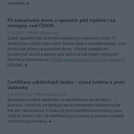
nezanikla.
Při zateplování domů a opravách půd myslete i na
netopýry, radí ČESON
27.3.2010 | PRAHA (
Ekolist.cz
)
České republice žije 26 druhů netopýrů a vrápenců, z toho 17
druhů je po určitou část svého života vázána na lidské stavby, osm
druhů pak přímo na panelové domy. "Plošné zateplování
panelových domů a opravy půd domů se tak týkají i netopýrů,"
říká Petra Schnitzerová z
České společnosti pro ochranu netopýrů
(ČESON).
Certifikace udržitelných budov – různá kritéria a první
vlaštovky
9.3.2010 16:02 | PRAHA (
Ekolist.cz
)
Ekoznačení známe především ze spotřebního zboží nebo z
potravin. Certifikát zohledňující environmentální hledisko může
mít ale i celá budova. V Česku již první certifikované budovy jsou.
Potíž je trochu s tím, že certifikátů pro budovy je povícero a každý
má trochu jiná kritéria.