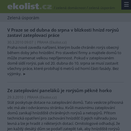
☰
/
zelená domácnost
/
zelená úsporám
Zelená úsporám
V Praze se od dubna do srpna v blízkosti hnízd rorýsů
zastaví zateplovací práce
30.3.2010 09:07 | PRAHA (
Ekolist.cz
)
Praha nově zavedla nařízení, kterým bude chráněn rorýs obecný
během doby jeho hnízdění. Pro stavební firmy a majitele domů to
může znamenat velkou nepříjemnost. Pokud v zateplovaném
domě sídlí rorýsi, pak od 20. dubna do 10. srpna se musí zastavit
všechny práce, které probíhají 6 metrů od horní části fasády. Bez
výjimky.
Ze zateplování paneláků je rorýsům pěkně horko
29.3.2010 | PRAHA (
Ekolist.cz
)
Stát poskytuje dotace na zateplování domů. Tato veskrze přínosná
věc má ale i odvrácenou stránku. Kvůli masivnímu zateplování
domů zanikají hnízdiště chráněných rorýsů a netopýrů. Přitom
technická opatření pro zachování hnízdišť či jejich náhradu jsou
levná a lze je hradit z některých dotací. Ornitologové odhadují, že
jen každý desátý dům se podaří zateplit tak, aby hnízdiště rorýsů