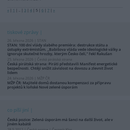
«
|
1
|
..
|
3
|
4
|
5
|
6
|
7
|
»
tiskové zprávy
26. března 2026 |
STAN
STAN: 100 dní vlády slabého premiéra: destrukce státu a
ústupky extrémistům. „Babišova vláda vede ideologické války a
ignoruje skutečné hrozby, kterým Česko čelí,” řekl Rakušan
25. března 2026 |
Česká pirátská strana
Česká pirátská strana: Piráti představili Manifest energetické
bezpečnosti. Chtějí snížit závislost na dovozu a zlevnit život
lidem
24. března 2026 |
MŽP ČR
MŽP ČR: Majitelé domů dostanou kompenzaci za přípravu
projektů k loňské Nové zelené úsporám
co píší jiní
Česká pozice: Zelená úsporám má šanci na další život, ale v
jiném kabátě
28.5.2012 |
Česká pozice
| Čestmír Klos