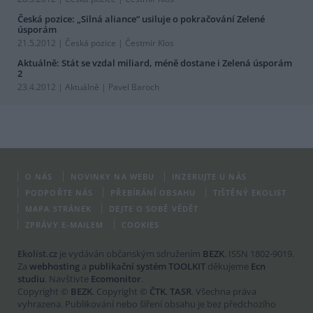
Česká pozice: „Silná aliance“ usiluje o pokračování Zelené
úsporám
21.5.2012 |
Česká pozice
| Čestmír Klos
Aktuálně: Stát se vzdal miliard, méně dostane i Zelená úsporám
2
23.4.2012 |
Aktuálně
| Pavel Baroch
O NÁS
NOVINKY NA WEBU
INZERUJTE U NÁS
PODPOŘTE NÁS
PŘEBÍRÁNÍ OBSAHU
TIŠTĚNÝ EKOLIST
MAPA STRÁNEK
DEJTE O SOBĚ VĚDĚT
ZPRÁVY E-MAILEM
COOKIES
Ekolist.cz
je vydáván občanským sdružením
BEZK
. ISSN 1802-9019.
Za
webhosting
a
publikační systém TOOLKIT
děkujeme
Ecn
studiu
. Navštivte
Ecomonitor
.
Copyright ©
BEZK
. Copyright ©
ČTK
,
TASR
. Všechna práva
vyhrazena. Publikování nebo šíření obsahu je bez předchozího