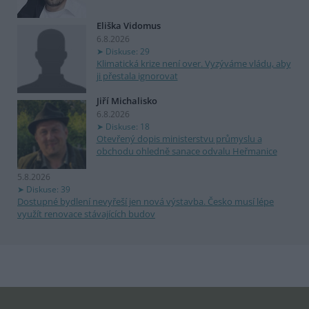
Eliška Vidomus
6.8.2026
Diskuse: 29
Klimatická krize není over. Vyzýváme vládu, aby
ji přestala ignorovat
Jiří Michalisko
6.8.2026
Diskuse: 18
Otevřený dopis ministerstvu průmyslu a
obchodu ohledně sanace odvalu Heřmanice
5.8.2026
Diskuse: 39
Dostupné bydlení nevyřeší jen nová výstavba. Česko musí lépe
využít renovace stávajících budov