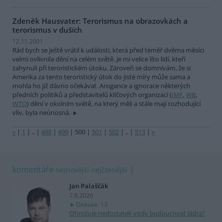
Zdeněk Hausvater: Terorismus na obrazovkách a
terorismus v duších
12.11.2001
Rád bych se ještě vrátil k události, která před téměř dvěma měsíci
velmi ovlivnila dění na celém světě. Je mi velice líto lidí, kteří
zahynuli při teroristickém útoku. Zároveň se domnívám, že si
Amerika za tento teroristický útok do jisté míry může sama a
mohla ho již dávno očekávat. Arogance a ignorace některých
předních politiků a představitelů klíčových organizací (
IMF
,
WB
,
WTO
) dění v okolním světě, na který měli a stále mají rozhodující
vliv, byla neúnosná.
«
|
1
|
..
|
498
|
499
|
500
|
501
|
502
|
..
|
513
|
»
komentáře
nejnovější
nejčtenější
Jan Palaščák
7.8.2026
Diskuse: 13
Ohrožuje nedostatek vody budoucnost jádra?