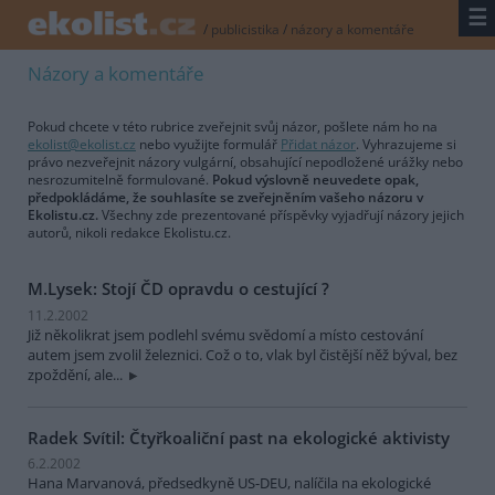
☰
/
publicistika
/
názory a komentáře
Názory a komentáře
Pokud chcete v této rubrice zveřejnit svůj názor, pošlete nám ho na
ekolist@ekolist.cz
nebo využijte formulář
Přidat názor
. Vyhrazujeme si
právo nezveřejnit názory vulgární, obsahující nepodložené urážky nebo
nesrozumitelně formulované.
Pokud výslovně neuvedete opak,
předpokládáme, že souhlasíte se zveřejněním vašeho názoru v
Ekolistu.cz.
Všechny zde prezentované příspěvky vyjadřují názory jejich
autorů, nikoli redakce Ekolistu.cz.
M.Lysek: Stojí ČD opravdu o cestující ?
11.2.2002
Již několikrat jsem podlehl svému svědomí a místo cestování
autem jsem zvolil železnici. Což o to, vlak byl čistější něž býval, bez
zpoždění, ale...
Radek Svítil: Čtyřkoaliční past na ekologické aktivisty
6.2.2002
Hana Marvanová, předsedkyně US-DEU, nalíčila na ekologické