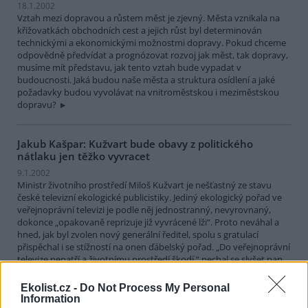
18.1.2002
Vztah mezi dopravou a růstem měst je zjevný. Města vznikala na
křižovatkách obchodních cest a jejich růst byl determinován
technickými a ekonomickými možnostmi dopravy. Pokud chceme
odpovědně předvídat a prognózovat rozvoj jak měst, tak dopravy,
musíme mít představu, jak tento vztah bude vypadat v
budoucnosti. Jaká budou naše města a struktura osídlení a jaké
požadavky budou vyvolávat na vnitroměstskou i meziměstskou
dopravu?
Jakub Kašpar: Kužvart bude obavy z politického
nátlaku jen těžko vyvracet
9.1.2002
Ministr životního prostředí Miloš Kužvart je nešťastný ze stavu
české televizní ekologické publicistiky. Jediný ekologický pořad ve
veřejnoprávní televizi je podle něj jednostranný, nevyrovnaný,
dokonce „opakovaně reprizuje již vyvrácené lži“. Proto neváhal a
hned, jak byl zvolen nový generální ředitel, spolu s gratulací
přispěchal i se stížností na onen ďábelský pořad. „Do veřejnoprávní
televize nepatří a životnímu prostředí škodí,“ nechal se slyšet pan
ministr.
Ekolist.cz -
Do Not Process My Personal
Information