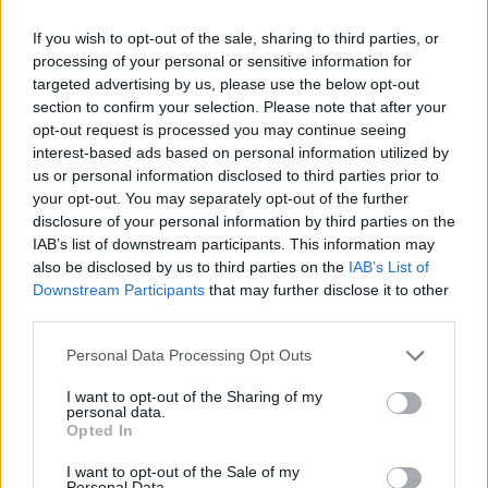
MUDr. Miroslav Förstl: Pěkný dárek pod stromečkem
8.1.2002
If you wish to opt-out of the sale, sharing to third parties, or
"Místní poplatek za provoz systému shromažďování, sběru,
processing of your personal or sensitive information for
přepravy, třídění, využívání a odstraňování komunálního odpadu.
targeted advertising by us, please use the below opt-out
Statutární město Hradec Králové – Magistrát města – odbor
section to confirm your selection. Please note that after your
ekonomický. V souladu s ustanovením §10b, zákona č. 565/1990 o
místních poplatcích …" podepsána vedoucí oddělení daní a
opt-out request is processed you may continue seeing
poplatků i vedoucí ekonomického odboru. Máme tu novou
interest-based ads based on personal information utilized by
vyhlášku, něco podobného našel pod stromečkem každý z nás. Já,
us or personal information disclosed to third parties prior to
vy, my všichni. Dáreček. Dražší voda, elektřina, plyn, povinné ručení
your opt-out. You may separately opt-out of the further
a plus odpady – daně z blahobytu.
disclosure of your personal information by third parties on the
IAB’s list of downstream participants. This information may
Petr Kopal: Poznámka k ekologické výchově
also be disclosed by us to third parties on the
IAB’s List of
Downstream Participants
that may further disclose it to other
2.1.2002
third parties.
V ekologických a environmentálních koncepcích se střetávají dva
přístupy. Ten první má inženýrský charakter. Jeho stoupencům jde
v zásadě o to, abychom si uvědomili lidskou roli v globálních
Personal Data Processing Opt Outs
ekologických vztazích a dokázali upravit své spotřebitelské chování
tak, aby nevedlo k obtížně řešitelným problémům. Tento přístup
I want to opt-out of the Sharing of my
nezkoumá nijak náš citový vztah ke stromům a ptákům, příroda je
personal data.
Opted In
v něm pouze prostředím, do kterého jsme byli zasazeni, které se
nám sice více či méně líbí, ale nejsme až tak zásadně proti jeho
podmaňování, upravování a vykořisťování. Tváříme se, že je možná
I want to opt-out of the Sale of my
Personal Data.