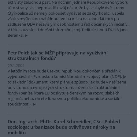
aktivisty záludnou past. Na nočním jednání Republikového výboru
této strany sice neprosadila svůj názor, že by se zbylé dvě strany
Čtyřkoalice už neměly pokoušet vydávat se za čtyřkoalici, uspěla
však s myšlenkou nabídnout volná místa na kandidátkách po
zadlužené ODA nezávislým osobnostem z řad občanských iniciativ.
V této souvislosti dnešní tisk zmiňuje mj. ředitele Hnutí DUHA Jana
Beránka.
Petr Pelcl: Jak se MŽP připravuje na využívání
strukturálních fondů?
29.1.2002
V letošním roce bude Českou republikou dokončen a předán k
vyjednávání s Evropskou komisí Národní rozvojový plán (NDP). Je
to základní dokument, který plánuje způsob, jak bude v naší zemi
po vstupu do evropských struktur naloženo se strukturálními
fondy (peníze, které EU poskytuje členským na rozvoj slabších
regionů, nebo, chcete-li, na svou politiku ekonomické a sociální
soudržnosti).
Doc. Ing. arch. PhDr. Karel Schmeidler, CSc.: Pohled
sociologa: urbanizace bude ovlivňovat nároky na
mobilitu