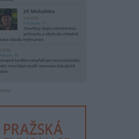
Jiří Michalisko
6.8.2026
Diskuse: 17
Otevřený dopis ministerstvu
průmyslu a obchodu ohledně
nace odvalu Heřmanice
8.2026
Diskuse: 39
stupné bydlení nevyřeší jen nová výstavba.
sko musí lépe využít renovace stávajících
udov
klama