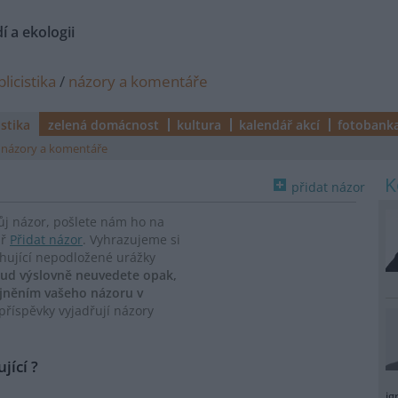
í a ekologii
licistika
/
názory a komentáře
istika
zelená domácnost
kultura
kalendář akcí
fotobank
názory a komentáře
přidat názor
vůj názor, pošlete nám ho na
ář
Přidat názor
. Vyhrazujeme si
ahující nepodložené urážky
ud výslovně neuvedete opak,
ejněním vašeho názoru v
říspěvky vyjadřují názory
jící ?
ig