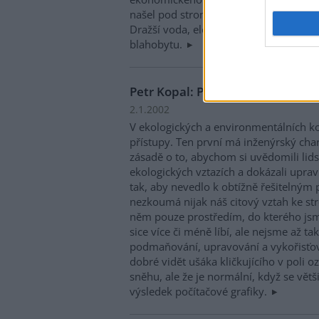
našel pod stromečkem každý z nás. Já, 
Dražší voda, elektřina, plyn, povinné 
blahobytu.
Petr Kopal: Poznámka k ekologi
2.1.2002
V ekologických a environmentálních ko
přístupy. Ten první má inženýrský cha
zásadě o to, abychom si uvědomili lids
ekologických vztazích a dokázali uprav
tak, aby nevedlo k obtížně řešitelným
nezkoumá nijak náš citový vztah ke st
něm pouze prostředím, do kterého jsme
sice více či méně líbí, ale nejsme až ta
podmaňování, upravování a vykořisťov
dobré vidět ušáka kličkujícího v poli
sněhu, ale že je normální, když se větši
výsledek počítačové grafiky.