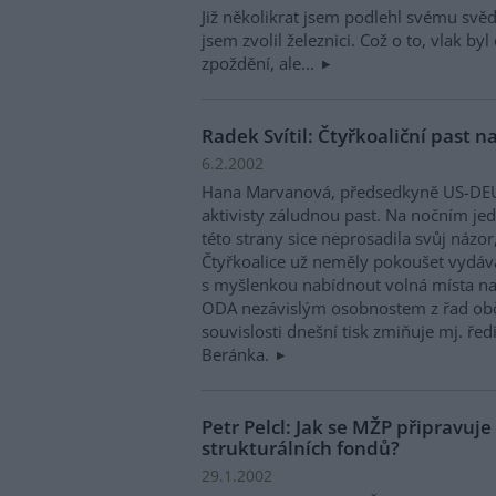
Již několikrat jsem podlehl svému svě
jsem zvolil železnici. Což o to, vlak byl 
zpoždění, ale...
Radek Svítil: Čtyřkoaliční past n
6.2.2002
Hana Marvanová, předsedkyně US-DEU, 
aktivisty záludnou past. Na nočním j
této strany sice neprosadila svůj názor
Čtyřkoalice už neměly pokoušet vydávat
s myšlenkou nabídnout volná místa na
ODA nezávislým osobnostem z řad občan
souvislosti dnešní tisk zmiňuje mj. ře
Beránka.
Petr Pelcl: Jak se MŽP připravuje
strukturálních fondů?
29.1.2002