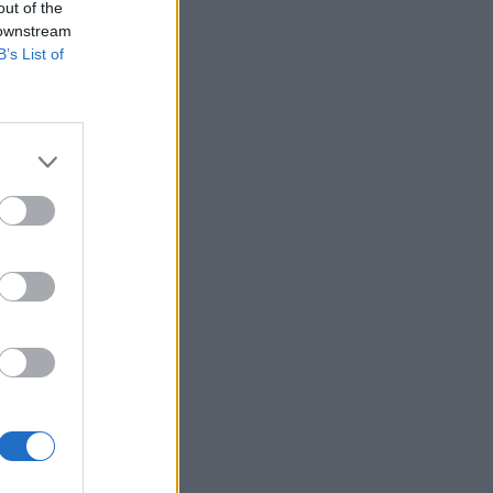
out of the
 downstream
B’s List of