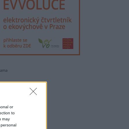
lama
sonal or
ection to
ou may
 personal