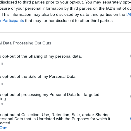
disclosed to third parties prior to your opt-out. You may separately opt-
y z politického nátlaku
losure of your personal information by third parties on the IAB’s list of
. This information may also be disclosed by us to third parties on the
IA
Participants
that may further disclose it to other third parties.
rt je nešťastný ze stavu české
ný ekologický pořad ve
dnostranný, nevyrovnaný,
cené lži“. Proto neváhal a
l Data Processing Opt Outs
tel, spolu s gratulací
lský pořad. „Do veřejnoprávní
o opt-out of the Sharing of my personal data.
škodí,“ nechal se slyšet pan
In
o opt-out of the Sale of my Personal Data.
In
árek pod stromečkem
to opt-out of processing my Personal Data for Targeted
ing.
hromažďování, sběru, přepravy,
In
unálního odpadu. Statutární
ta – odbor ekonomický. V
o opt-out of Collection, Use, Retention, Sale, and/or Sharing
. 565/1990 o místních
ersonal Data that Is Unrelated with the Purposes for which it
lected.
ení daní a poplatků i vedoucí
Out
u vyhlášku, něco podobného