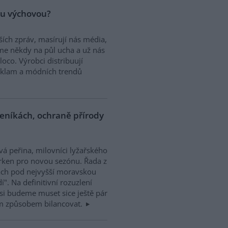
kou výchovou?
ích zpráv, masírují nás média,
máme někdy na půl ucha a už nás
oco. Výrobci distribuují
reklam a módních trendů
eníkách, ochraně přírody
vá peřina, milovníci lyžařského
prken pro novou sezónu. Řada z
kách pod nejvyšší moravskou
". Na definitivní rozuzlení
 si budeme muset sice ještě pár
m způsobem bilancovat.