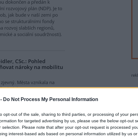
ou dokončen a předán k
í rozvojový plán (NDP). Je to
ob, jak bude v naší zemi po
o se strukturálními fondy
a rozvoj slabších regionů,
mické a sociální soudržnosti).
idler, CSc.: Pohled
vňovat nároky na mobilitu
rek
zjevný. Města vznikala na
růst byl determinován
mi dopravy. Pokud chceme
 -
Do Not Process My Personal Information
zvoj jak měst, tak dopravy,
h bude vypadat v budoucnosti.
dlení a jaké požadavky budou
to opt-out of the sale, sharing to third parties, or processing of your per
ěstskou dopravu?
formation for targeted advertising by us, please use the below opt-out s
r selection. Please note that after your opt-out request is processed y
eing interest-based ads based on personal information utilized by us or