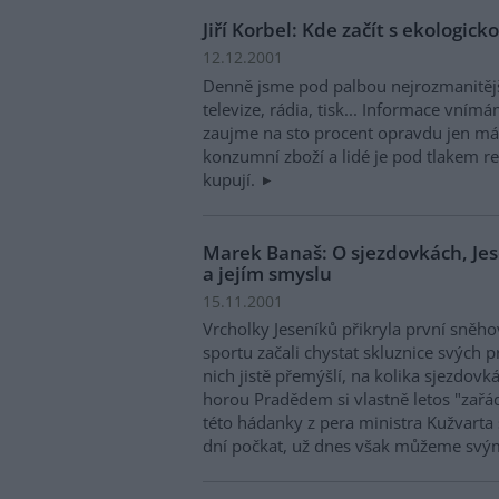
Jiří Korbel: Kde začít s ekologic
12.12.2001
Denně jsme pod palbou nejrozmanitějš
televize, rádia, tisk... Informace vní
zaujme na sto procent opravdu jen mál
konzumní zboží a lidé je pod tlakem 
kupují.
Marek Banaš: O sjezdovkách, Jes
a jejím smyslu
15.11.2001
Vrcholky Jeseníků přikryla první sněho
sportu začali chystat skluznice svých 
nich jistě přemýšlí, na kolika sjezdov
horou Pradědem si vlastně letos "zařádí
této hádanky z pera ministra Kužvarta
dní počkat, už dnes však můžeme svý