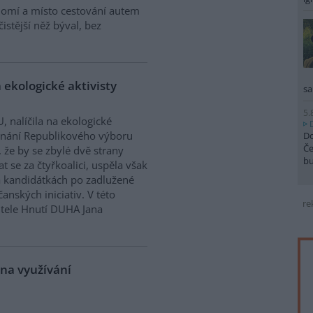
domí a místo cestování autem
čistější něž býval, bez
a ekologické aktivisty
sa
5.
nalíčila na ekologické
ednání Republikového výboru
Do
Če
, že by se zbylé dvě strany
b
 se za čtyřkoalici, uspěla však
 kandidátkách po zadlužené
ských iniciativ. V této
re
ditele Hnutí DUHA Jana
 na využívání