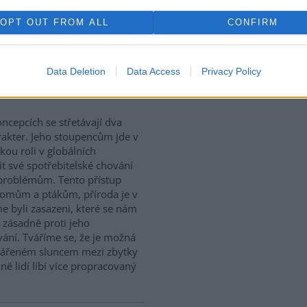
vy, my všichni. Dáreček.
OPT OUT FROM ALL
CONFIRM
ručení a plus odpady – daně z
Data Deletion
Data Access
Privacy Policy
cké výchově
ncepcích se střetávají dva
rakter. Jeho stoupencům jde v
kou roli v globálních
it své spotřebitelské chování
 problémům. Tento přístup
romům a ptákům, příroda je v
 byli zasazeni, které se nám
k zásadně proti jeho
ání. Tváříme se, že je možná
 ozářeném sluncem mezi zbytky
ně lidí líbí více propracovaný