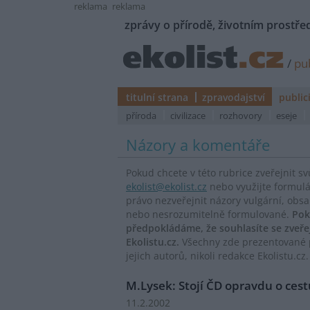
reklama
reklama
zprávy o přírodě, životním prostřed
/
pub
titulní strana
zpravodajství
public
příroda
civilizace
rozhovory
eseje
Názory a komentáře
Pokud chcete v této rubrice zveřejnit s
ekolist@ekolist.cz
nebo využijte formul
právo nezveřejnit názory vulgární, obs
nebo nesrozumitelně formulované.
Pok
předpokládáme, že souhlasíte se zveř
Ekolistu.cz.
Všechny zde prezentované p
jejich autorů, nikoli redakce Ekolistu.cz.
M.Lysek: Stojí ČD opravdu o cestu
11.2.2002