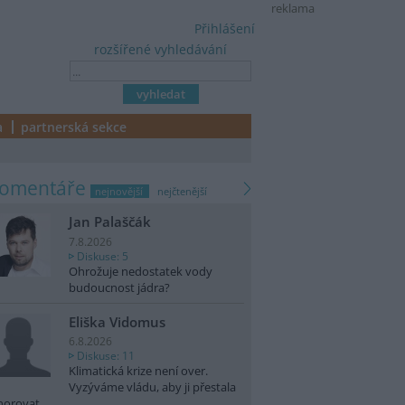
reklama
Přihlášení
rozšířené vyhledávání
a
partnerská sekce
komentáře
nejnovější
nejčtenější
Jan Palaščák
7.8.2026
Diskuse: 5
Ohrožuje nedostatek vody
budoucnost jádra?
Eliška Vidomus
6.8.2026
Diskuse: 11
Klimatická krize není over.
Vyzýváme vládu, aby ji přestala
norovat