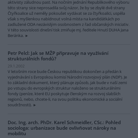
aktivisty záludnou past. Na nočním jednání Republikového výboru
této strany sice neprosadila svůj názor, že by se zbylé dvě strany
Čtyřkoalice už neměly pokoušet vydávat se za čtyřkoalici, uspěla
však s myšlenkou nabídnout volná místa na kandidátkách po
zadlužené ODA nezávislým osobnostem z řad občanských iniciativ.
V této souvislosti dnešní tisk zmiňuje mj. ředitele Hnutí DUHA Jana
Beránka.
Petr Pelcl: Jak se MŽP připravuje na využívání
strukturálních fondů?
29.1.2002
V letošním roce bude Českou republikou dokončen a předán k
vyjednávání s Evropskou komisí Národní rozvojový plán (NDP). Je
to základní dokument, který plánuje způsob, jak bude v naší zemi
po vstupu do evropských struktur naloženo se strukturálními
fondy (peníze, které EU poskytuje členským na rozvoj slabších
regionů, nebo, chcete-li, na svou politiku ekonomické a sociální
soudržnosti).
Doc. Ing. arch. PhDr. Karel Schmeidler, CSc.: Pohled
sociologa: urbanizace bude ovlivňovat nároky na
mobilitu