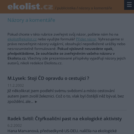
☰
/
publicistika
/
názory a komentáře
Názory a komentáře
Pokud chcete v této rubrice zveřejnit svůj názor, pošlete nám ho na
ekolist@ekolist.cz
nebo využijte formulář
Přidat názor
. Vyhrazujeme si
právo nezveřejnit názory vulgární, obsahující nepodložené urážky nebo
nesrozumitelně formulované.
Pokud výslovně neuvedete opak,
předpokládáme, že souhlasíte se zveřejněním vašeho názoru v
Ekolistu.cz.
Všechny zde prezentované příspěvky vyjadřují názory jejich
autorů, nikoli redakce Ekolistu.cz.
M.Lysek: Stojí ČD opravdu o cestující ?
11.2.2002
Již několikrat jsem podlehl svému svědomí a místo cestování
autem jsem zvolil železnici. Což o to, vlak byl čistější něž býval, bez
zpoždění, ale...
Radek Svítil: Čtyřkoaliční past na ekologické aktivisty
6.2.2002
Hana Marvanová, předsedkyně US-DEU, nalíčila na ekologické