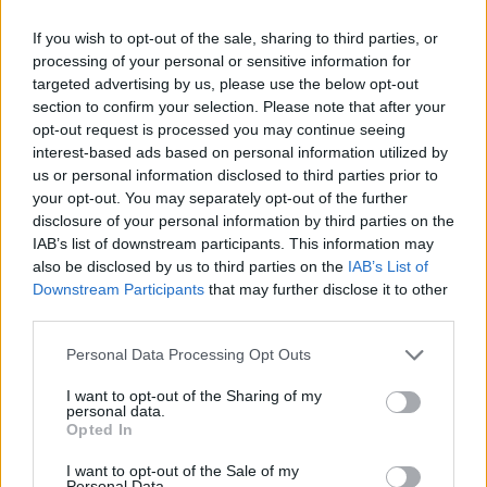
MUDr. Miroslav Förstl: Pěkný dárek pod stromečkem
8.1.2002
If you wish to opt-out of the sale, sharing to third parties, or
"Místní poplatek za provoz systému shromažďování, sběru,
processing of your personal or sensitive information for
přepravy, třídění, využívání a odstraňování komunálního odpadu.
targeted advertising by us, please use the below opt-out
Statutární město Hradec Králové – Magistrát města – odbor
section to confirm your selection. Please note that after your
ekonomický. V souladu s ustanovením §10b, zákona č. 565/1990 o
místních poplatcích …" podepsána vedoucí oddělení daní a
opt-out request is processed you may continue seeing
poplatků i vedoucí ekonomického odboru. Máme tu novou
interest-based ads based on personal information utilized by
vyhlášku, něco podobného našel pod stromečkem každý z nás. Já,
us or personal information disclosed to third parties prior to
vy, my všichni. Dáreček. Dražší voda, elektřina, plyn, povinné ručení
your opt-out. You may separately opt-out of the further
a plus odpady – daně z blahobytu.
disclosure of your personal information by third parties on the
IAB’s list of downstream participants. This information may
Petr Kopal: Poznámka k ekologické výchově
also be disclosed by us to third parties on the
IAB’s List of
Downstream Participants
that may further disclose it to other
2.1.2002
third parties.
V ekologických a environmentálních koncepcích se střetávají dva
přístupy. Ten první má inženýrský charakter. Jeho stoupencům jde
v zásadě o to, abychom si uvědomili lidskou roli v globálních
Personal Data Processing Opt Outs
ekologických vztazích a dokázali upravit své spotřebitelské chování
tak, aby nevedlo k obtížně řešitelným problémům. Tento přístup
I want to opt-out of the Sharing of my
nezkoumá nijak náš citový vztah ke stromům a ptákům, příroda je
personal data.
Opted In
v něm pouze prostředím, do kterého jsme byli zasazeni, které se
nám sice více či méně líbí, ale nejsme až tak zásadně proti jeho
podmaňování, upravování a vykořisťování. Tváříme se, že je možná
I want to opt-out of the Sale of my
Personal Data.