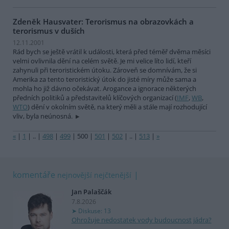
Zdeněk Hausvater: Terorismus na obrazovkách a
terorismus v duších
12.11.2001
Rád bych se ještě vrátil k události, která před téměř dvěma měsíci
velmi ovlivnila dění na celém světě. Je mi velice líto lidí, kteří
zahynuli při teroristickém útoku. Zároveň se domnívám, že si
Amerika za tento teroristický útok do jisté míry může sama a
mohla ho již dávno očekávat. Arogance a ignorace některých
předních politiků a představitelů klíčových organizací (
IMF
,
WB
,
WTO
) dění v okolním světě, na který měli a stále mají rozhodující
vliv, byla neúnosná.
«
|
1
|
..
|
498
|
499
|
500
|
501
|
502
|
..
|
513
|
»
komentáře
nejnovější
nejčtenější
Jan Palaščák
7.8.2026
Diskuse: 13
Ohrožuje nedostatek vody budoucnost jádra?