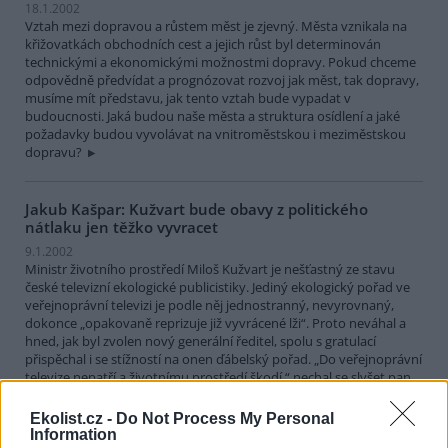
18.1.2002
Vztah mezi dopravou a růstem měst je zjevný. Města vznikala na
křižovatkách obchodních cest a jejich růst byl determinován
technickými a ekonomickými možnostmi dopravy. Pokud chceme
odpovědně předvídat a prognózovat rozvoj jak měst, tak dopravy,
musíme mít představu, jak tento vztah bude vypadat v
budoucnosti. Jaká budou naše města a struktura osídlení a jaké
požadavky budou vyvolávat na vnitroměstskou i meziměstskou
dopravu?
Jakub Kašpar: Kužvart bude obavy z politického
nátlaku jen těžko vyvracet
9.1.2002
Ministr životního prostředí Miloš Kužvart je nešťastný ze stavu
české televizní ekologické publicistiky. Jediný ekologický pořad ve
veřejnoprávní televizi je podle něj jednostranný, nevyrovnaný,
dokonce „opakovaně reprizuje již vyvrácené lži“. Proto neváhal a
hned, jak byl zvolen nový generální ředitel, spolu s gratulací
přispěchal i se stížností na onen ďábelský pořad. „Do veřejnoprávní
televize nepatří a životnímu prostředí škodí,“ nechal se slyšet pan
ministr.
Ekolist.cz -
Do Not Process My Personal
Information