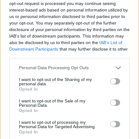
procházíme a za zdánlivě minimální ceny odnášíme věci, které se
opt-out request is processed you may continue seeing
nám líbí, stačí se jen podívat na náš vztah například ke zvířatům.
interest-based ads based on personal information utilized by
Není mnoho těch, co si uvědomují skutečnou cenu masa, které
us or personal information disclosed to third parties prior to
každý musí bezpodmínečně mít k večeři na stole, kolik utrpení je
your opt-out. You may separately opt-out of the further
způsobeno, než si svůj oblíbený hovězí gulášek dáme. Opět je to o
disclosure of your personal information by third parties on the
našem přístupu, kdy neradi přemýšlíme nad důsledky našeho
IAB’s list of downstream participants. This information may
konání, našeho žití.
also be disclosed by us to third parties on the
IAB’s List of
Downstream Participants
that may further disclose it to other
B. E.: Stavba Tesca na Skalce se nám nelíbí
third parties.
10.9.2001
Vážení, obracím se na Vás, asi jako mnoho lidí přede mnou, s
Personal Data Processing Opt Outs
prosbou o Vaši pomoc ve velmi svízelné situaci: "Tak nám chtějí
zase zničit kus zelené Prahy" řekl by Švejk. A já bych to doplnila:
I want to opt-out of the Sharing of my
zničit kus zeleně na Skalce, Praha 10-Strašnice. A proč? Protože
personal data.
Opted In
společnost
Tesco
si umínila, že zde vystaví hypermarket, když jí to
nechtějí povolit na okraji Prahy 10 v Uhříněvsi. Aby to neznělo tak
hrozivě, nazvali to Obchodní zařízení P + R Skalka II Praha 10-
I want to opt-out of the Sale of my
Personal Data.
Strašnice.
Opted In
I want to opt-out of processing my
Jiří Řehounek: Jsou zoologické zahrady skutečně
Personal Data for Targeted Advertising.
nepotřebné?
Opted In
7.9.2001