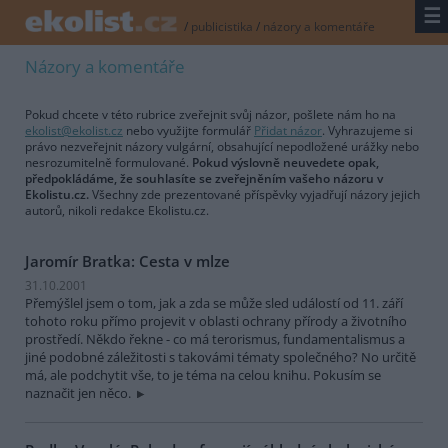
☰
/
publicistika
/
názory a komentáře
Názory a komentáře
Pokud chcete v této rubrice zveřejnit svůj názor, pošlete nám ho na
ekolist@ekolist.cz
nebo využijte formulář
Přidat názor
. Vyhrazujeme si
právo nezveřejnit názory vulgární, obsahující nepodložené urážky nebo
nesrozumitelně formulované.
Pokud výslovně neuvedete opak,
předpokládáme, že souhlasíte se zveřejněním vašeho názoru v
Ekolistu.cz.
Všechny zde prezentované příspěvky vyjadřují názory jejich
autorů, nikoli redakce Ekolistu.cz.
Jaromír Bratka: Cesta v mlze
31.10.2001
Přemýšlel jsem o tom, jak a zda se může sled událostí od 11. září
tohoto roku přímo projevit v oblasti ochrany přírody a životního
prostředí. Někdo řekne - co má terorismus, fundamentalismus a
jiné podobné záležitosti s takovámi tématy společného? No určitě
má, ale podchytit vše, to je téma na celou knihu. Pokusím se
naznačit jen něco.