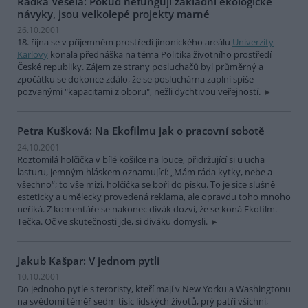
Radka Veselá: Pokud nefungují základní ekologické
návyky, jsou velkolepé projekty marné
26.10.2001
18. října se v příjemném prostředí jinonického areálu
Univerzity
Karlovy
konala přednáška na téma Politika životního prostředí
České republiky. Zájem ze strany posluchačů byl průměrný a
zpočátku se dokonce zdálo, že se posluchárna zaplní spíše
pozvanými "kapacitami z oboru", nežli dychtivou veřejností.
Petra Kušková: Na Ekofilmu jak o pracovní sobotě
24.10.2001
Roztomilá holčička v bílé košilce na louce, přidržující si u ucha
lasturu, jemným hláskem oznamující: „Mám ráda kytky, nebe a
všechno“; to vše mizí, holčička se boří do písku. To je sice slušně
esteticky a umělecky provedená reklama, ale opravdu toho mnoho
neříká. Z komentáře se nakonec divák dozví, že se koná Ekofilm.
Tečka. Oč ve skutečnosti jde, si diváku domysli.
Jakub Kašpar: V jednom pytli
10.10.2001
Do jednoho pytle s teroristy, kteří mají v New Yorku a Washingtonu
na svědomí téměř sedm tisíc lidských životů, prý patří všichni,