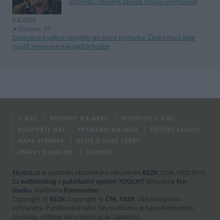
obchodu ohledně sanace odvalu Heřmanice
5.8.2026
Diskuse: 39
Dostupné bydlení nevyřeší jen nová výstavba. Česko musí lépe
využít renovace stávajících budov
O NÁS
NOVINKY NA WEBU
INZERUJTE U NÁS
PODPOŘTE NÁS
PŘEBÍRÁNÍ OBSAHU
TIŠTĚNÝ EKOLIST
MAPA STRÁNEK
DEJTE O SOBĚ VĚDĚT
ZPRÁVY E-MAILEM
COOKIES
Ekolist.cz
je vydáván občanským sdružením
BEZK
. ISSN 1802-9019.
Za
webhosting
a
publikační systém TOOLKIT
děkujeme
Ecn
studiu
. Navštivte
Ecomonitor
.
Copyright ©
BEZK
. Copyright ©
ČTK
,
TASR
. Všechna práva
vyhrazena. Publikování nebo šíření obsahu je bez předchozího
souhlasu držitele autorských práv zakázáno.