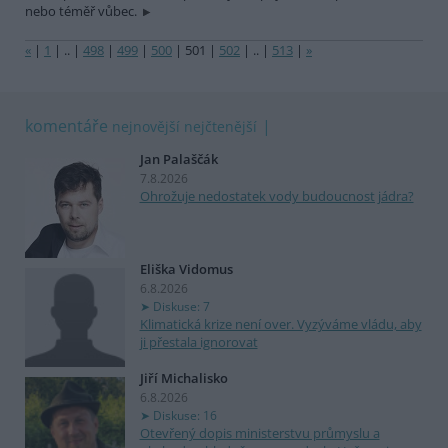
nebo téměř vůbec.
«
|
1
|
..
|
498
|
499
|
500
|
501
|
502
|
..
|
513
|
»
komentáře
nejnovější
nejčtenější
Jan Palaščák
7.8.2026
Ohrožuje nedostatek vody budoucnost jádra?
Eliška Vidomus
6.8.2026
Diskuse: 7
Klimatická krize není over. Vyzýváme vládu, aby
ji přestala ignorovat
Jiří Michalisko
6.8.2026
Diskuse: 16
Otevřený dopis ministerstvu průmyslu a