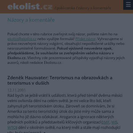
☰
/
publicistika
/
názory a komentáře
Názory a komentáře
Pokud chcete v této rubrice zveřejnit svůj názor, pošlete nám ho na
ekolist@ekolist.cz
nebo využijte formulář
Přidat názor
. Vyhrazujeme si
právo nezveřejnit názory vulgární, obsahující nepodložené urážky nebo
nesrozumitelně formulované.
Pokud výslovně neuvedete opak,
předpokládáme, že souhlasíte se zveřejněním vašeho názoru v
Ekolistu.cz.
Všechny zde prezentované příspěvky vyjadřují názory jejich
autorů, nikoli redakce Ekolistu.cz.
Zdeněk Hausvater: Terorismus na obrazovkách a
terorismus v duších
12.11.2001
Rád bych se ještě vrátil k události, která před téměř dvěma měsíci
velmi ovlivnila dění na celém světě. Je mi velice líto lidí, kteří
zahynuli při teroristickém útoku. Zároveň se domnívám, že si
Amerika za tento teroristický útok do jisté míry může sama a
mohla ho již dávno očekávat. Arogance a ignorace některých
předních politiků a představitelů klíčových organizací (
IMF
,
WB
,
WTO
) dění v okolním světě, na který měli a stále mají rozhodující
vliv, byla neúnosná.