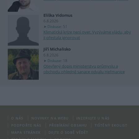
Eliška Vidomus
6.8.2026
Diskuse: 51
Klimatická krize není over. Vyzýváme vládu, aby
ji přestala ignorovat
Jiří Michalisko
6.8.2026
Diskuse: 18
Otevřený dopis ministerstvu průmyslu a
obchodu ohledně sanace odvalu Heřmanice
O NÁS
NOVINKY NA WEBU
INZERUJTE U NÁS
PODPOŘTE NÁS
PŘEBÍRÁNÍ OBSAHU
TIŠTĚNÝ EKOLIST
MAPA STRÁNEK
DEJTE O SOBĚ VĚDĚT