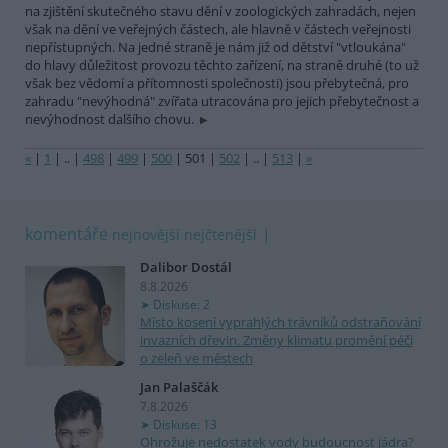
na zjištění skutečného stavu dění v zoologických zahradách, nejen
však na dění ve veřejných částech, ale hlavně v částech veřejnosti
nepřístupných. Na jedné straně je nám již od dětství "vtloukána"
do hlavy důležitost provozu těchto zařízení, na straně druhé (to už
však bez vědomí a přítomnosti společnosti) jsou přebytečná, pro
zahradu "nevýhodná" zvířata utracována pro jejich přebytečnost a
nevýhodnost dalšího chovu.
«
|
1
|
..
|
498
|
499
|
500
|
501
|
502
|
..
|
513
|
»
komentáře
nejnovější
nejčtenější
Dalibor Dostál
8.8.2026
Diskuse: 2
Místo kosení vyprahlých trávníků odstraňování
invazních dřevin. Změny klimatu promění péči
o zeleň ve městech
Jan Palaščák
7.8.2026
Diskuse: 13
Ohrožuje nedostatek vody budoucnost jádra?