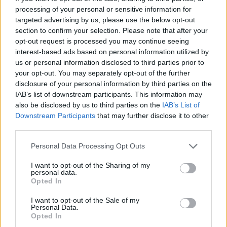
processing of your personal or sensitive information for
Miroslav Zetka: Odpady je nutné vykupovat
targeted advertising by us, please use the below opt-out
13.9.2001
section to confirm your selection. Please note that after your
Na dobu, kdy jsme doma vymývali baterie prázdných skleněných
opt-out request is processed you may continue seeing
lahví, si vzhledem ke svému věku (22 let) pamatuji jen matně, ale
interest-based ads based on personal information utilized by
pamatuji. Nepamatuji si však, že by pro nás (myšleno rámec vlastní
us or personal information disclosed to third parties prior to
rodiny) bylo to, co děláme, nějakou přítěží, ba naopak, i dokonce
při procházkách přírodou, kdykoliv se nějaká ta skleněná lahev
your opt-out. You may separately opt-out of the further
našla, poctivě se sebrala a hnedle putovala do výkupny. Dnešní
disclosure of your personal information by third parties on the
přístup nás obyvatel je zkažen konzumem a pohodlností, svět nám
IAB’s list of downstream participants. This information may
je neustále ukazován v nejrůžovějších barvách, to špatné je
also be disclosed by us to third parties on the
IAB’s List of
překrýváno nátěrem neprůhlednosti a neprostupnosti. Naše Země
Downstream Participants
that may further disclose it to other
pro nás není Matkou, ale pouze jakýmsi supermarketem, kterým
third parties.
procházíme a za zdánlivě minimální ceny odnášíme věci, které se
nám líbí, stačí se jen podívat na náš vztah například ke zvířatům.
Není mnoho těch, co si uvědomují skutečnou cenu masa, které
Personal Data Processing Opt Outs
každý musí bezpodmínečně mít k večeři na stole, kolik utrpení je
způsobeno, než si svůj oblíbený hovězí gulášek dáme. Opět je to o
I want to opt-out of the Sharing of my
personal data.
našem přístupu, kdy neradi přemýšlíme nad důsledky našeho
Opted In
konání, našeho žití.
I want to opt-out of the Sale of my
Personal Data.
B. E.: Stavba Tesca na Skalce se nám nelíbí
Opted In
10.9.2001