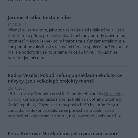
Jaromír Bratka: Cesta v mlze
31.10.2001
Přemýšlel jsem o tom, jak a zda se může sled událostí od 11. září
tohoto roku přímo projevit v oblasti ochrany přírody a životního
prostředí. Někdo řekne - co má terorismus, fundamentalismus a
jiné podobné záležitosti s takovámi tématy společného? No určitě
má, ale podchytit vše, to je téma na celou knihu. Pokusím se
naznačit jen něco.
Radka Veselá: Pokud nefungují základní ekologické
návyky, jsou velkolepé projekty marné
26.10.2001
18. října se v příjemném prostředí jinonického areálu
Univerzity
Karlovy
konala přednáška na téma Politika životního prostředí
České republiky. Zájem ze strany posluchačů byl průměrný a
zpočátku se dokonce zdálo, že se posluchárna zaplní spíše
pozvanými "kapacitami z oboru", nežli dychtivou veřejností.
Petra Kušková: Na Ekofilmu jak o pracovní sobotě