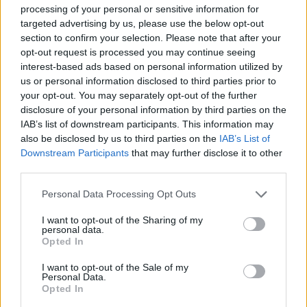
processing of your personal or sensitive information for
Miroslav Zetka: Odpady je nutné vykupovat
targeted advertising by us, please use the below opt-out
13.9.2001
section to confirm your selection. Please note that after your
Na dobu, kdy jsme doma vymývali baterie prázdných skleněných
opt-out request is processed you may continue seeing
lahví, si vzhledem ke svému věku (22 let) pamatuji jen matně, ale
interest-based ads based on personal information utilized by
pamatuji. Nepamatuji si však, že by pro nás (myšleno rámec vlastní
us or personal information disclosed to third parties prior to
rodiny) bylo to, co děláme, nějakou přítěží, ba naopak, i dokonce
your opt-out. You may separately opt-out of the further
při procházkách přírodou, kdykoliv se nějaká ta skleněná lahev
disclosure of your personal information by third parties on the
našla, poctivě se sebrala a hnedle putovala do výkupny. Dnešní
přístup nás obyvatel je zkažen konzumem a pohodlností, svět nám
IAB’s list of downstream participants. This information may
je neustále ukazován v nejrůžovějších barvách, to špatné je
also be disclosed by us to third parties on the
IAB’s List of
překrýváno nátěrem neprůhlednosti a neprostupnosti. Naše Země
Downstream Participants
that may further disclose it to other
pro nás není Matkou, ale pouze jakýmsi supermarketem, kterým
third parties.
procházíme a za zdánlivě minimální ceny odnášíme věci, které se
nám líbí, stačí se jen podívat na náš vztah například ke zvířatům.
Personal Data Processing Opt Outs
Není mnoho těch, co si uvědomují skutečnou cenu masa, které
každý musí bezpodmínečně mít k večeři na stole, kolik utrpení je
I want to opt-out of the Sharing of my
způsobeno, než si svůj oblíbený hovězí gulášek dáme. Opět je to o
personal data.
našem přístupu, kdy neradi přemýšlíme nad důsledky našeho
Opted In
konání, našeho žití.
I want to opt-out of the Sale of my
Personal Data.
B. E.: Stavba Tesca na Skalce se nám nelíbí
Opted In
10.9.2001