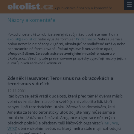
☰
/
publicistika
/
názory a komentáře
Názory a komentáře
Pokud chcete v této rubrice zveřejnit svůj názor, pošlete nám ho na
ekolist@ekolist.cz
nebo využijte formulář
Přidat názor
. Vyhrazujeme si
právo nezveřejnit názory vulgární, obsahující nepodložené urážky nebo
nesrozumitelně formulované.
Pokud výslovně neuvedete opak,
předpokládáme, že souhlasíte se zveřejněním vašeho názoru v
Ekolistu.cz.
Všechny zde prezentované příspěvky vyjadřují názory jejich
autorů, nikoli redakce Ekolistu.cz.
Zdeněk Hausvater: Terorismus na obrazovkách a
terorismus v duších
12.11.2001
Rád bych se ještě vrátil k události, která před téměř dvěma měsíci
velmi ovlivnila dění na celém světě. Je mi velice líto lidí, kteří
zahynuli při teroristickém útoku. Zároveň se domnívám, že si
Amerika za tento teroristický útok do jisté míry může sama a
mohla ho již dávno očekávat. Arogance a ignorace některých
předních politiků a představitelů klíčových organizací (
IMF
,
WB
,
WTO
) dění v okolním světě, na který měli a stále mají rozhodující
vliv, byla neúnosná.