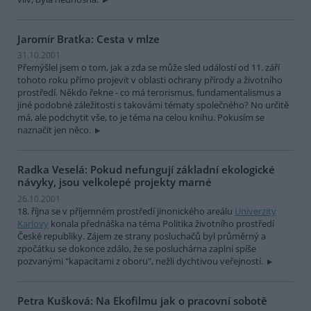
Jaromír Bratka: Cesta v mlze
31.10.2001
Přemýšlel jsem o tom, jak a zda se může sled událostí od 11. září
tohoto roku přímo projevit v oblasti ochrany přírody a životního
prostředí. Někdo řekne - co má terorismus, fundamentalismus a
jiné podobné záležitosti s takovámi tématy společného? No určitě
má, ale podchytit vše, to je téma na celou knihu. Pokusím se
naznačit jen něco.
Radka Veselá: Pokud nefungují základní ekologické
návyky, jsou velkolepé projekty marné
26.10.2001
18. října se v příjemném prostředí jinonického areálu
Univerzity
Karlovy
konala přednáška na téma Politika životního prostředí
České republiky. Zájem ze strany posluchačů byl průměrný a
zpočátku se dokonce zdálo, že se posluchárna zaplní spíše
pozvanými "kapacitami z oboru", nežli dychtivou veřejností.
Petra Kušková: Na Ekofilmu jak o pracovní sobotě