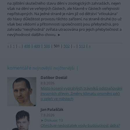
na zjištění skutečného stavu dění v zoologických zahradách, nejen
však na dění ve veřejných částech, ale hlavně v částech veřejnosti
nepřístupných. Na jedné straně je nám již od dětství "vtloukána"
do hlavy důležitost provozu těchto zařízení, na straně druhé (to už
však bez vědomí a přítomnosti společnosti) jsou přebytečná, pro
zahradu "nevýhodná" zvířata utracována pro jejich přebytečnost a
nevýhodnost dalšího chovu.
«
|
1
|
..
|
498
|
499
|
500
|
501
|
502
|
..
|
513
|
»
komentáře
nejnovější
nejčtenější
Dalibor Dostál
8.8.2026
Místo kosení vyprahlých trávníků odstraňování
invazních dřevin. Změny klimatu promění péči
o zeleň ve městech
Jan Palaščák
7.8.2026
Diskuse: 13
Ohrožuje nedostatek vody budoucnost jádra?