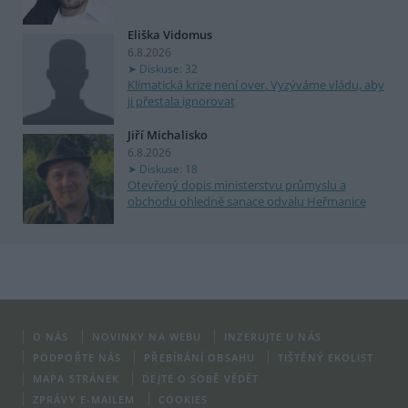
Eliška Vidomus
6.8.2026
Diskuse: 32
Klimatická krize není over. Vyzýváme vládu, aby
ji přestala ignorovat
Jiří Michalisko
6.8.2026
Diskuse: 18
Otevřený dopis ministerstvu průmyslu a
obchodu ohledně sanace odvalu Heřmanice
O NÁS
NOVINKY NA WEBU
INZERUJTE U NÁS
PODPOŘTE NÁS
PŘEBÍRÁNÍ OBSAHU
TIŠTĚNÝ EKOLIST
MAPA STRÁNEK
DEJTE O SOBĚ VĚDĚT
ZPRÁVY E-MAILEM
COOKIES