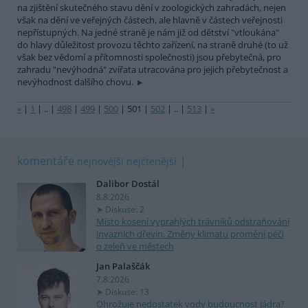
na zjištění skutečného stavu dění v zoologických zahradách, nejen
však na dění ve veřejných částech, ale hlavně v částech veřejnosti
nepřístupných. Na jedné straně je nám již od dětství "vtloukána"
do hlavy důležitost provozu těchto zařízení, na straně druhé (to už
však bez vědomí a přítomnosti společnosti) jsou přebytečná, pro
zahradu "nevýhodná" zvířata utracována pro jejich přebytečnost a
nevýhodnost dalšího chovu.
«
|
1
|
..
|
498
|
499
|
500
|
501
|
502
|
..
|
513
|
»
komentáře
nejnovější
nejčtenější
Dalibor Dostál
8.8.2026
Diskuse: 2
Místo kosení vyprahlých trávníků odstraňování
invazních dřevin. Změny klimatu promění péči
o zeleň ve městech
Jan Palaščák
7.8.2026
Diskuse: 13
Ohrožuje nedostatek vody budoucnost jádra?