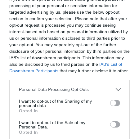
processing of your personal or sensitive information for
Miroslav Zetka: Odpady je nutné vykupovat
targeted advertising by us, please use the below opt-out
13.9.2001
section to confirm your selection. Please note that after your
Na dobu, kdy jsme doma vymývali baterie prázdných skleněných
opt-out request is processed you may continue seeing
lahví, si vzhledem ke svému věku (22 let) pamatuji jen matně, ale
interest-based ads based on personal information utilized by
pamatuji. Nepamatuji si však, že by pro nás (myšleno rámec vlastní
us or personal information disclosed to third parties prior to
rodiny) bylo to, co děláme, nějakou přítěží, ba naopak, i dokonce
při procházkách přírodou, kdykoliv se nějaká ta skleněná lahev
your opt-out. You may separately opt-out of the further
našla, poctivě se sebrala a hnedle putovala do výkupny. Dnešní
disclosure of your personal information by third parties on the
přístup nás obyvatel je zkažen konzumem a pohodlností, svět nám
IAB’s list of downstream participants. This information may
je neustále ukazován v nejrůžovějších barvách, to špatné je
also be disclosed by us to third parties on the
IAB’s List of
překrýváno nátěrem neprůhlednosti a neprostupnosti. Naše Země
Downstream Participants
that may further disclose it to other
pro nás není Matkou, ale pouze jakýmsi supermarketem, kterým
third parties.
procházíme a za zdánlivě minimální ceny odnášíme věci, které se
nám líbí, stačí se jen podívat na náš vztah například ke zvířatům.
Není mnoho těch, co si uvědomují skutečnou cenu masa, které
Personal Data Processing Opt Outs
každý musí bezpodmínečně mít k večeři na stole, kolik utrpení je
způsobeno, než si svůj oblíbený hovězí gulášek dáme. Opět je to o
I want to opt-out of the Sharing of my
personal data.
našem přístupu, kdy neradi přemýšlíme nad důsledky našeho
Opted In
konání, našeho žití.
I want to opt-out of the Sale of my
Personal Data.
B. E.: Stavba Tesca na Skalce se nám nelíbí
Opted In
10.9.2001