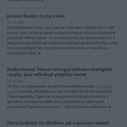
Jaromír Bratka: Cesta v mlze
31.10.2001
Přemýšlel jsem o tom, jak a zda se může sled událostí od 11. září
tohoto roku přímo projevit v oblasti ochrany přírody a životního
prostředí. Někdo řekne - co má terorismus, fundamentalismus a
jiné podobné záležitosti s takovámi tématy společného? No určitě
má, ale podchytit vše, to je téma na celou knihu. Pokusím se
naznačit jen něco.
Radka Veselá: Pokud nefungují základní ekologické
návyky, jsou velkolepé projekty marné
26.10.2001
18. října se v příjemném prostředí jinonického areálu
Univerzity
Karlovy
konala přednáška na téma Politika životního prostředí
České republiky. Zájem ze strany posluchačů byl průměrný a
zpočátku se dokonce zdálo, že se posluchárna zaplní spíše
pozvanými "kapacitami z oboru", nežli dychtivou veřejností.
Petra Kušková: Na Ekofilmu jak o pracovní sobotě