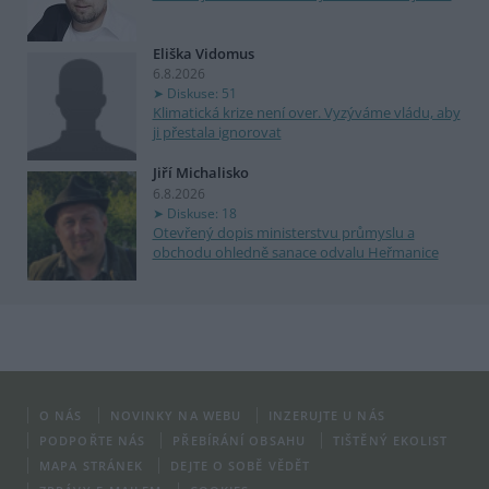
Eliška Vidomus
6.8.2026
Diskuse: 51
Klimatická krize není over. Vyzýváme vládu, aby
ji přestala ignorovat
Jiří Michalisko
6.8.2026
Diskuse: 18
Otevřený dopis ministerstvu průmyslu a
obchodu ohledně sanace odvalu Heřmanice
O NÁS
NOVINKY NA WEBU
INZERUJTE U NÁS
PODPOŘTE NÁS
PŘEBÍRÁNÍ OBSAHU
TIŠTĚNÝ EKOLIST
MAPA STRÁNEK
DEJTE O SOBĚ VĚDĚT