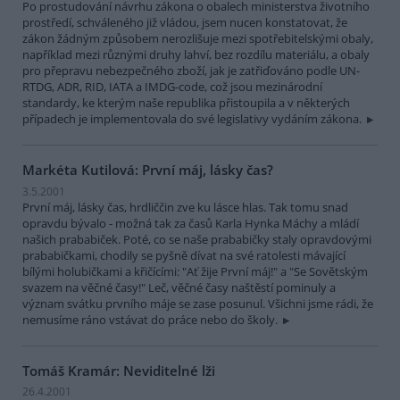
Po prostudování návrhu zákona o obalech ministerstva životního
prostředí, schváleného již vládou, jsem nucen konstatovat, že
zákon žádným způsobem nerozlišuje mezi spotřebitelskými obaly,
například mezi různými druhy lahví, bez rozdílu materiálu, a obaly
pro přepravu nebezpečného zboží, jak je zatřiďováno podle UN-
RTDG, ADR, RID, IATA a IMDG-code, což jsou mezinárodní
standardy, ke kterým naše republika přistoupila a v některých
případech je implementovala do své legislativy vydáním zákona.
Markéta Kutilová: První máj, lásky čas?
3.5.2001
První máj, lásky čas, hrdliččin zve ku lásce hlas. Tak tomu snad
opravdu bývalo - možná tak za časů Karla Hynka Máchy a mládí
našich prababiček. Poté, co se naše prababičky staly opravdovými
prababičkami, chodily se pyšně dívat na své ratolesti mávající
bílými holubičkami a křičícími: "Ať žije První máj!" a "Se Sovětským
svazem na věčné časy!" Leč, věčné časy naštěstí pominuly a
význam svátku prvního máje se zase posunul. Všichni jsme rádi, že
nemusíme ráno vstávat do práce nebo do školy.
Tomáš Kramár: Neviditelné lži
26.4.2001