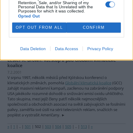
vyšetří, ty nemocné se utratí, spálí, u nás BSE (bovinní
Retention, Sale, and/or Sharing of my
spongiformní encefalopatie, nemoc šílených krav) prostě není a
Personal Data that Is Unrelated with the
naše zpracování naší masokostní moučky při 133 stupňů C je přece
Purposes for which it was collected.
Opted Out
zcela bezpečné - říkali to i v televizi! A na dovoz masa i oné
podezřelé "západní" moučky nebyly valuty. Ale protože jsem
chytrý, znáte naše zemědělce, pro jistotu vynechám hovězí vůbec
OPT OUT FROM ALL
CONFIRM
(stejně mám raději vepřové a kuře) ... a raději už o tom nebudu
vůbec nic číst. A nechci ani už nic slyšet. Jsem v klidu, jsem za
vodou!
Data Deletion
Data Access
Privacy Policy
Lester R. Brown: Vzestup a pád Globální klimatické
koalice
7.2.2001
V srpnu 1997, několik měsíců před Kjótskou konferencí o
klimatických změnách, pomohla
Globální klimatická koalice
(GCC)
zahájit masivní reklamní kampaň, zacílenou na zabránění podpory
USA jakékoliv rozumné dohodě o snižování emisí oxidu uhličitého.
Tato skupina, mezi jejíž členy patří několik nejmocnějších
společností a obchodních asociací na světě zabývajících se fosilními
palivy, zaměřila své úsilí na sérii televizních reklam, snažících se
poplést a vystrašit Američany.
«
|
1
|
..
|
501
|
502
|
503
|
504
|
505
|
..
|
513
|
»