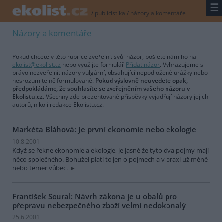
☰
/
publicistika
/
názory a komentáře
Názory a komentáře
Pokud chcete v této rubrice zveřejnit svůj názor, pošlete nám ho na
ekolist@ekolist.cz
nebo využijte formulář
Přidat názor
. Vyhrazujeme si
právo nezveřejnit názory vulgární, obsahující nepodložené urážky nebo
nesrozumitelně formulované.
Pokud výslovně neuvedete opak,
předpokládáme, že souhlasíte se zveřejněním vašeho názoru v
Ekolistu.cz.
Všechny zde prezentované příspěvky vyjadřují názory jejich
autorů, nikoli redakce Ekolistu.cz.
Markéta Bláhová: Je první ekonomie nebo ekologie
10.8.2001
Když se řekne ekonomie a ekologie, je jasné že tyto dva pojmy mají
něco společného. Bohužel platí to jen o pojmech a v praxi už méně
nebo téměř vůbec.
František Soural: Návrh zákona je u obalů pro
přepravu nebezpečného zboží velmi nedokonalý
25.6.2001