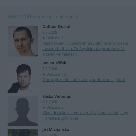
komentáře
nejnovější
nejčtenější
Dalibor Dostál
8.8.2026
Diskuse: 2
Místo kosení vyprahlých trávníků odstraňování
invazních dřevin. Změny klimatu promění péči
o zeleň ve městech
Jan Palaščák
7.8.2026
Diskuse: 13
Ohrožuje nedostatek vody budoucnost jádra?
Eliška Vidomus
6.8.2026
Diskuse: 51
Klimatická krize není over. Vyzýváme vládu, aby
ji přestala ignorovat
Jiří Michalisko
6.8.2026