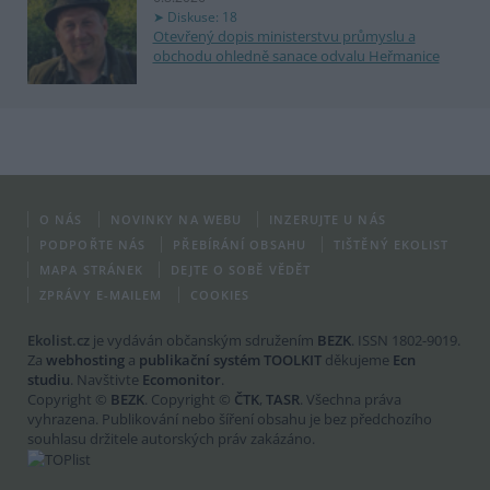
Diskuse: 18
Otevřený dopis ministerstvu průmyslu a
obchodu ohledně sanace odvalu Heřmanice
O NÁS
NOVINKY NA WEBU
INZERUJTE U NÁS
PODPOŘTE NÁS
PŘEBÍRÁNÍ OBSAHU
TIŠTĚNÝ EKOLIST
MAPA STRÁNEK
DEJTE O SOBĚ VĚDĚT
ZPRÁVY E-MAILEM
COOKIES
Ekolist.cz
je vydáván občanským sdružením
BEZK
. ISSN 1802-9019.
Za
webhosting
a
publikační systém TOOLKIT
děkujeme
Ecn
studiu
. Navštivte
Ecomonitor
.
Copyright ©
BEZK
. Copyright ©
ČTK
,
TASR
. Všechna práva
vyhrazena. Publikování nebo šíření obsahu je bez předchozího
souhlasu držitele autorských práv zakázáno.