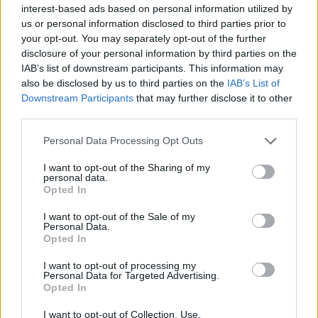
Mgr. Ivona Matějková: Bude se letos znovu kácet?
interest-based ads based on personal information utilized by
us or personal information disclosed to third parties prior to
13.3.2001
Správa
NP Šumava
chce v letošním roce znovu povolit kácení
your opt-out. You may separately opt-out of the further
kůrovcem napadených stromů v dvousetmetrovém pásu na
disclosure of your personal information by third parties on the
hřebeni Trojmezné. Tento záměr zdůvodňuje - stejně jako v
IAB’s list of downstream participants. This information may
loňském roce - potřebou zabezpečit ochranu soukromých
also be disclosed by us to third parties on the
IAB’s List of
rakouských lesů (spadajících pod opatství Schlägl). Zdá se však, že v
Downstream Participants
that may further disclose it to other
pozadí této causy stojí spíše jiné zájmy jiných subjektů...
third parties.
Personal Data Processing Opt Outs
Stanislav Komárek: Ekologická hnutí na přelomu
století
I want to opt-out of the Sharing of my
6.3.2001
personal data.
Na koncích staletí, a tím spíše na koncích tisíciletí, byla vždy
Opted In
pociťována jakási přelomovost, skonání jedné éry a začátek nové.
Ještě žádné tisíciletí, ba ani století, nezačínalo v období
I want to opt-out of the Sale of my
ekologických hnutí.
Personal Data.
Opted In
Miroslav Förstl: BSE - Jíst se má v klidu
I want to opt-out of processing my
Personal Data for Targeted Advertising.
2.3.2001
Opted In
Jíst se má v klidu. Ale co si při tom mám myslet o šílených kravách
mi nikdo neporadí. Tak třeba takhle. Krávy se v celé Evropě stejně
I want to opt-out of Collection, Use,