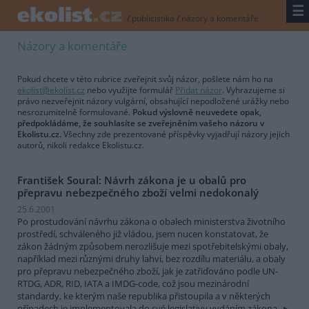
☰
/
publicistika
/
názory a komentáře
Názory a komentáře
Pokud chcete v této rubrice zveřejnit svůj názor, pošlete nám ho na
ekolist@ekolist.cz
nebo využijte formulář
Přidat názor
. Vyhrazujeme si
právo nezveřejnit názory vulgární, obsahující nepodložené urážky nebo
nesrozumitelně formulované.
Pokud výslovně neuvedete opak,
předpokládáme, že souhlasíte se zveřejněním vašeho názoru v
Ekolistu.cz.
Všechny zde prezentované příspěvky vyjadřují názory jejich
autorů, nikoli redakce Ekolistu.cz.
František Soural: Návrh zákona je u obalů pro
přepravu nebezpečného zboží velmi nedokonalý
25.6.2001
Po prostudování návrhu zákona o obalech ministerstva životního
prostředí, schváleného již vládou, jsem nucen konstatovat, že
zákon žádným způsobem nerozlišuje mezi spotřebitelskými obaly,
například mezi různými druhy lahví, bez rozdílu materiálu, a obaly
pro přepravu nebezpečného zboží, jak je zatřiďováno podle UN-
RTDG, ADR, RID, IATA a IMDG-code, což jsou mezinárodní
standardy, ke kterým naše republika přistoupila a v některých
případech je implementovala do své legislativy vydáním zákona.