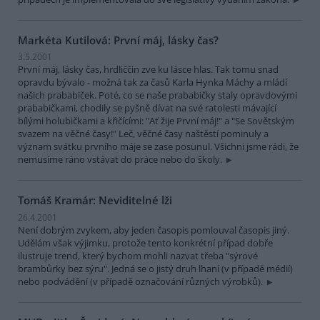
Markéta Kutilová: První máj, lásky čas?
3.5.2001
První máj, lásky čas, hrdliččin zve ku lásce hlas. Tak tomu snad
opravdu bývalo - možná tak za časů Karla Hynka Máchy a mládí
našich prababiček. Poté, co se naše prababičky staly opravdovými
prababičkami, chodily se pyšně dívat na své ratolesti mávající
bílými holubičkami a křičícími: "Ať žije První máj!" a "Se Sovětským
svazem na věčné časy!" Leč, věčné časy naštěstí pominuly a
význam svátku prvního máje se zase posunul. Všichni jsme rádi, že
nemusíme ráno vstávat do práce nebo do školy.
Tomáš Kramár: Neviditelné lži
26.4.2001
Není dobrým zvykem, aby jeden časopis pomlouval časopis jiný.
Udělám však výjimku, protože tento konkrétní případ dobře
ilustruje trend, který bychom mohli nazvat třeba "sýrové
brambůrky bez sýru". Jedná se o jistý druh lhaní (v případě médií)
nebo podvádění (v případě označování různých výrobků).