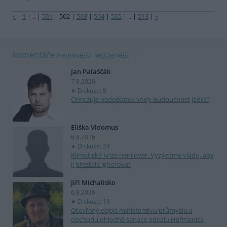
«
|
1
|
..
|
501
|
502
|
503
|
504
|
505
|
..
|
513
|
»
komentáře
nejnovější
nejčtenější
Jan Palaščák
7.8.2026
Diskuse: 9
Ohrožuje nedostatek vody budoucnost jádra?
Eliška Vidomus
6.8.2026
Diskuse: 24
Klimatická krize není over. Vyzýváme vládu, aby
ji přestala ignorovat
Jiří Michalisko
6.8.2026
Diskuse: 18
Otevřený dopis ministerstvu průmyslu a
obchodu ohledně sanace odvalu Heřmanice