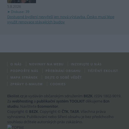
5.8.2026
Diskuse: 39
Dostupné bydlení nevyřeší jen nová výstavba. Česko musí lépe
využít renovace stávajících budov
O NÁS
NOVINKY NA WEBU
INZERUJTE U NÁS
PODPOŘTE NÁS
PŘEBÍRÁNÍ OBSAHU
TIŠTĚNÝ EKOLIST
MAPA STRÁNEK
DEJTE O SOBĚ VĚDĚT
ZPRÁVY E-MAILEM
COOKIES
Ekolist.cz
je vydáván občanským sdružením
BEZK
. ISSN 1802-9019.
Za
webhosting
a
publikační systém TOOLKIT
děkujeme
Ecn
studiu
. Navštivte
Ecomonitor
.
Copyright ©
BEZK
. Copyright ©
ČTK
,
TASR
. Všechna práva
vyhrazena. Publikování nebo šíření obsahu je bez předchozího
souhlasu držitele autorských práv zakázáno.