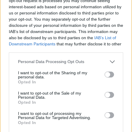
opt-out request is processed you may continue seeing
pozadí této causy stojí spíše jiné zájmy jiných subjektů...
interest-based ads based on personal information utilized by
us or personal information disclosed to third parties prior to
Stanislav Komárek: Ekologická hnutí na přelomu
your opt-out. You may separately opt-out of the further
století
disclosure of your personal information by third parties on the
IAB’s list of downstream participants. This information may
6.3.2001
Na koncích staletí, a tím spíše na koncích tisíciletí, byla vždy
also be disclosed by us to third parties on the
IAB’s List of
pociťována jakási přelomovost, skonání jedné éry a začátek nové.
Downstream Participants
that may further disclose it to other
Ještě žádné tisíciletí, ba ani století, nezačínalo v období
third parties.
ekologických hnutí.
Personal Data Processing Opt Outs
Miroslav Förstl: BSE - Jíst se má v klidu
I want to opt-out of the Sharing of my
2.3.2001
personal data.
Jíst se má v klidu. Ale co si při tom mám myslet o šílených kravách
Opted In
mi nikdo neporadí. Tak třeba takhle. Krávy se v celé Evropě stejně
vyšetří, ty nemocné se utratí, spálí, u nás BSE (bovinní
I want to opt-out of the Sale of my
Personal Data.
spongiformní encefalopatie, nemoc šílených krav) prostě není a
Opted In
naše zpracování naší masokostní moučky při 133 stupňů C je přece
zcela bezpečné - říkali to i v televizi! A na dovoz masa i oné
I want to opt-out of processing my
podezřelé "západní" moučky nebyly valuty. Ale protože jsem
Personal Data for Targeted Advertising.
chytrý, znáte naše zemědělce, pro jistotu vynechám hovězí vůbec
Opted In
(stejně mám raději vepřové a kuře) ... a raději už o tom nebudu
vůbec nic číst. A nechci ani už nic slyšet. Jsem v klidu, jsem za