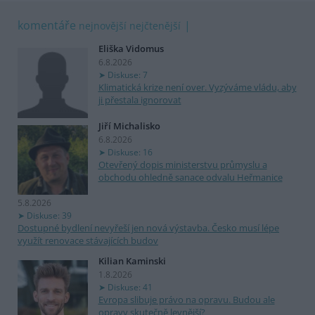
komentáře
nejnovější
nejčtenější
Eliška Vidomus
6.8.2026
Diskuse: 7
Klimatická krize není over. Vyzýváme vládu, aby
ji přestala ignorovat
Jiří Michalisko
6.8.2026
Diskuse: 16
Otevřený dopis ministerstvu průmyslu a
obchodu ohledně sanace odvalu Heřmanice
5.8.2026
Diskuse: 39
Dostupné bydlení nevyřeší jen nová výstavba. Česko musí lépe
využít renovace stávajících budov
Kilian Kaminski
1.8.2026
Diskuse: 41
Evropa slibuje právo na opravu. Budou ale
opravy skutečně levnější?