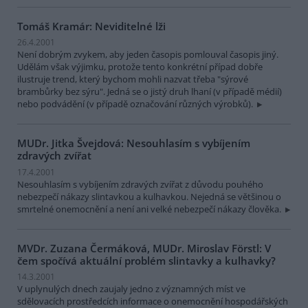
Tomáš Kramár: Neviditelné lži
26.4.2001
Není dobrým zvykem, aby jeden časopis pomlouval časopis jiný.
Udělám však výjimku, protože tento konkrétní případ dobře
ilustruje trend, který bychom mohli nazvat třeba "sýrové
brambůrky bez sýru". Jedná se o jistý druh lhaní (v případě médií)
nebo podvádění (v případě označování různých výrobků).
MUDr. Jitka Švejdová: Nesouhlasím s vybíjením
zdravých zvířat
17.4.2001
Nesouhlasím s vybíjením zdravých zvířat z důvodu pouhého
nebezpečí nákazy slintavkou a kulhavkou. Nejedná se většinou o
smrtelné onemocnění a není ani velké nebezpečí nákazy člověka.
MVDr. Zuzana Čermáková, MUDr. Miroslav Förstl: V
čem spočívá aktuální problém slintavky a kulhavky?
14.3.2001
V uplynulých dnech zaujaly jedno z významných míst ve
sdělovacích prostředcích informace o onemocnění hospodářských