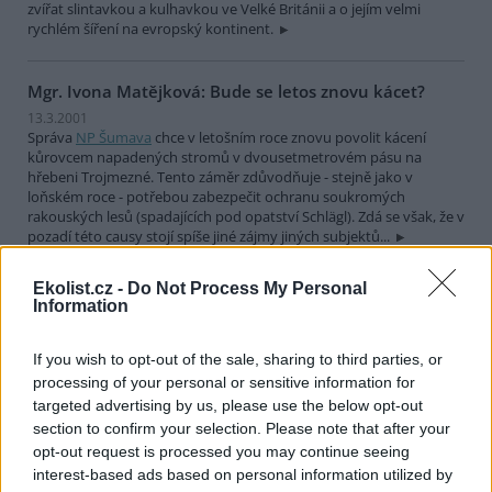
zvířat slintavkou a kulhavkou ve Velké Británii a o jejím velmi
rychlém šíření na evropský kontinent.
Mgr. Ivona Matějková: Bude se letos znovu kácet?
13.3.2001
Správa
NP Šumava
chce v letošním roce znovu povolit kácení
kůrovcem napadených stromů v dvousetmetrovém pásu na
hřebeni Trojmezné. Tento záměr zdůvodňuje - stejně jako v
loňském roce - potřebou zabezpečit ochranu soukromých
rakouských lesů (spadajících pod opatství Schlägl). Zdá se však, že v
pozadí této causy stojí spíše jiné zájmy jiných subjektů...
Ekolist.cz -
Do Not Process My Personal
Stanislav Komárek: Ekologická hnutí na přelomu
Information
století
6.3.2001
If you wish to opt-out of the sale, sharing to third parties, or
Na koncích staletí, a tím spíše na koncích tisíciletí, byla vždy
processing of your personal or sensitive information for
pociťována jakási přelomovost, skonání jedné éry a začátek nové.
Ještě žádné tisíciletí, ba ani století, nezačínalo v období
targeted advertising by us, please use the below opt-out
ekologických hnutí.
section to confirm your selection. Please note that after your
opt-out request is processed you may continue seeing
interest-based ads based on personal information utilized by
Miroslav Förstl: BSE - Jíst se má v klidu