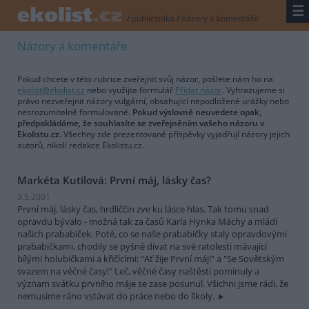
☰
/
publicistika
/
názory a komentáře
Názory a komentáře
Pokud chcete v této rubrice zveřejnit svůj názor, pošlete nám ho na
ekolist@ekolist.cz
nebo využijte formulář
Přidat názor
. Vyhrazujeme si
právo nezveřejnit názory vulgární, obsahující nepodložené urážky nebo
nesrozumitelně formulované.
Pokud výslovně neuvedete opak,
předpokládáme, že souhlasíte se zveřejněním vašeho názoru v
Ekolistu.cz.
Všechny zde prezentované příspěvky vyjadřují názory jejich
autorů, nikoli redakce Ekolistu.cz.
Markéta Kutilová: První máj, lásky čas?
3.5.2001
První máj, lásky čas, hrdliččin zve ku lásce hlas. Tak tomu snad
opravdu bývalo - možná tak za časů Karla Hynka Máchy a mládí
našich prababiček. Poté, co se naše prababičky staly opravdovými
prababičkami, chodily se pyšně dívat na své ratolesti mávající
bílými holubičkami a křičícími: "Ať žije První máj!" a "Se Sovětským
svazem na věčné časy!" Leč, věčné časy naštěstí pominuly a
význam svátku prvního máje se zase posunul. Všichni jsme rádi, že
nemusíme ráno vstávat do práce nebo do školy.