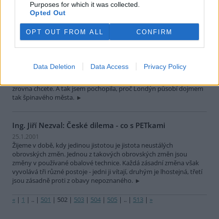
Purposes for which it was collected.
poplést a vystrašit Američany.
Opted Out
Markéta Kutilová: Londýn problém "kam s ním" moc
OPT OUT FROM ALL
CONFIRM
neřeší
31.1.2001
"Pokud odhodíš odpadky do odpadkového koše a ne na zem,
Data Deletion
Data Access
Privacy Policy
bereš práci metařům". Tak takto chytře mi bylo vysvětleno
(rodilým Londýňanem), proč se odpadky odhazují právě tam, kam
zrovna chcete. A tak jsem pochopila, proč Londýn působí dojmem
tak špinavého města.
Ing. Jiří Nezval: České dilema - co s PETkami
25.1.2001
Žijeme v době, kdy jedinou jistotou je jistota neustálých
obrovských změn. Jednou z takových obrovských změn jsou
změny v používané obalové technice. Každá zásadní změna však
vyvolává tři různé postoje - jedni ji vítají, druhým je lhostejná, třetí
jsou zásadně proti z obavy nepoznaného.
«
|
1
|
..
|
501
|
502
|
503
|
504
|
505
|
..
|
513
|
»