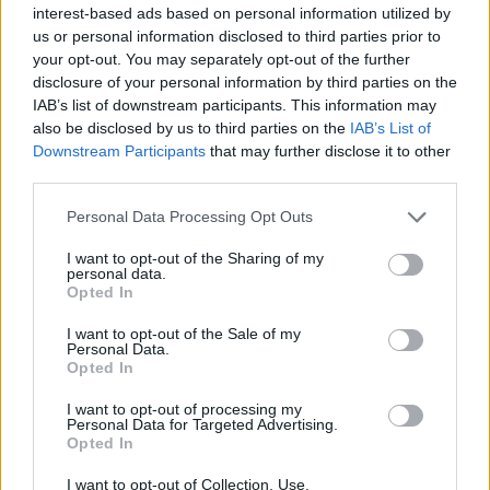
Mgr. Ivona Matějková: Bude se letos znovu kácet?
interest-based ads based on personal information utilized by
us or personal information disclosed to third parties prior to
13.3.2001
Správa
NP Šumava
chce v letošním roce znovu povolit kácení
your opt-out. You may separately opt-out of the further
kůrovcem napadených stromů v dvousetmetrovém pásu na
disclosure of your personal information by third parties on the
hřebeni Trojmezné. Tento záměr zdůvodňuje - stejně jako v
IAB’s list of downstream participants. This information may
loňském roce - potřebou zabezpečit ochranu soukromých
also be disclosed by us to third parties on the
IAB’s List of
rakouských lesů (spadajících pod opatství Schlägl). Zdá se však, že v
Downstream Participants
that may further disclose it to other
pozadí této causy stojí spíše jiné zájmy jiných subjektů...
third parties.
Personal Data Processing Opt Outs
Stanislav Komárek: Ekologická hnutí na přelomu
století
I want to opt-out of the Sharing of my
6.3.2001
personal data.
Na koncích staletí, a tím spíše na koncích tisíciletí, byla vždy
Opted In
pociťována jakási přelomovost, skonání jedné éry a začátek nové.
Ještě žádné tisíciletí, ba ani století, nezačínalo v období
I want to opt-out of the Sale of my
ekologických hnutí.
Personal Data.
Opted In
Miroslav Förstl: BSE - Jíst se má v klidu
I want to opt-out of processing my
Personal Data for Targeted Advertising.
2.3.2001
Opted In
Jíst se má v klidu. Ale co si při tom mám myslet o šílených kravách
mi nikdo neporadí. Tak třeba takhle. Krávy se v celé Evropě stejně
I want to opt-out of Collection, Use,