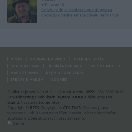
Diskuse: 18
Otevřený dopis ministerstvu průmyslu a
obchodu ohledně sanace odvalu Heřmanice
O NÁS
NOVINKY NA WEBU
INZERUJTE U NÁS
PODPOŘTE NÁS
PŘEBÍRÁNÍ OBSAHU
TIŠTĚNÝ EKOLIST
MAPA STRÁNEK
DEJTE O SOBĚ VĚDĚT
ZPRÁVY E-MAILEM
COOKIES
Ekolist.cz
je vydáván občanským sdružením
BEZK
. ISSN 1802-9019.
Za
webhosting
a
publikační systém TOOLKIT
děkujeme
Ecn
studiu
. Navštivte
Ecomonitor
.
Copyright ©
BEZK
. Copyright ©
ČTK
,
TASR
. Všechna práva
vyhrazena. Publikování nebo šíření obsahu je bez předchozího
souhlasu držitele autorských práv zakázáno.