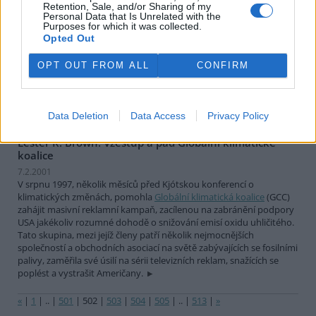
vyšetří, ty nemocné se utratí, spálí, u nás BSE (bovinní
Retention, Sale, and/or Sharing of my
spongiformní encefalopatie, nemoc šílených krav) prostě není a
Personal Data that Is Unrelated with the
naše zpracování naší masokostní moučky při 133 stupňů C je přece
Purposes for which it was collected.
Opted Out
zcela bezpečné - říkali to i v televizi! A na dovoz masa i oné
podezřelé "západní" moučky nebyly valuty. Ale protože jsem
chytrý, znáte naše zemědělce, pro jistotu vynechám hovězí vůbec
OPT OUT FROM ALL
CONFIRM
(stejně mám raději vepřové a kuře) ... a raději už o tom nebudu
vůbec nic číst. A nechci ani už nic slyšet. Jsem v klidu, jsem za
vodou!
Data Deletion
Data Access
Privacy Policy
Lester R. Brown: Vzestup a pád Globální klimatické
koalice
7.2.2001
V srpnu 1997, několik měsíců před Kjótskou konferencí o
klimatických změnách, pomohla
Globální klimatická koalice
(GCC)
zahájit masivní reklamní kampaň, zacílenou na zabránění podpory
USA jakékoliv rozumné dohodě o snižování emisí oxidu uhličitého.
Tato skupina, mezi jejíž členy patří několik nejmocnějších
společností a obchodních asociací na světě zabývajících se fosilními
palivy, zaměřila své úsilí na sérii televizních reklam, snažících se
poplést a vystrašit Američany.
«
|
1
|
..
|
501
|
502
|
503
|
504
|
505
|
..
|
513
|
»