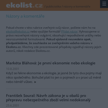
☰
/
publicistika
/
názory a komentáře
Názory a komentáře
Pokud chcete v této rubrice zveřejnit svůj názor, pošlete nám ho na
ekolist@ekolist.cz
nebo využijte formulář
Přidat názor
. Vyhrazujeme si
právo nezveřejnit názory vulgární, obsahující nepodložené urážky nebo
nesrozumitelně formulované.
Pokud výslovně neuvedete opak,
předpokládáme, že souhlasíte se zveřejněním vašeho názoru v
Ekolistu.cz.
Všechny zde prezentované příspěvky vyjadřují názory jejich
autorů, nikoli redakce Ekolistu.cz.
Markéta Bláhová: Je první ekonomie nebo ekologie
10.8.2001
Když se řekne ekonomie a ekologie, je jasné že tyto dva pojmy mají
něco společného. Bohužel platí to jen o pojmech a v praxi už méně
nebo téměř vůbec.
František Soural: Návrh zákona je u obalů pro
přepravu nebezpečného zboží velmi nedokonalý
25.6.2001