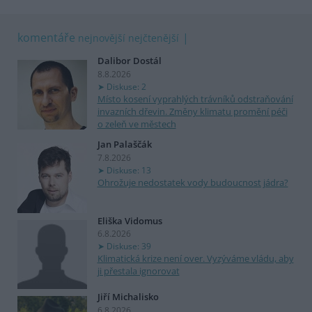
komentáře
nejnovější
nejčtenější
Dalibor Dostál
8.8.2026
Diskuse: 2
Místo kosení vyprahlých trávníků odstraňování
invazních dřevin. Změny klimatu promění péči
o zeleň ve městech
Jan Palaščák
7.8.2026
Diskuse: 13
Ohrožuje nedostatek vody budoucnost jádra?
Eliška Vidomus
6.8.2026
Diskuse: 39
Klimatická krize není over. Vyzýváme vládu, aby
ji přestala ignorovat
Jiří Michalisko
6.8.2026