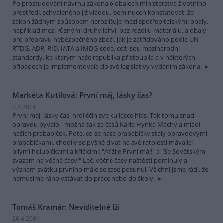
Po prostudování návrhu zákona o obalech ministerstva životního
prostředí, schváleného již vládou, jsem nucen konstatovat, že
zákon žádným způsobem nerozlišuje mezi spotřebitelskými obaly,
například mezi různými druhy lahví, bez rozdílu materiálu, a obaly
pro přepravu nebezpečného zboží, jak je zatřiďováno podle UN-
RTDG, ADR, RID, IATA a IMDG-code, což jsou mezinárodní
standardy, ke kterým naše republika přistoupila a v některých
případech je implementovala do své legislativy vydáním zákona.
Markéta Kutilová: První máj, lásky čas?
3.5.2001
První máj, lásky čas, hrdliččin zve ku lásce hlas. Tak tomu snad
opravdu bývalo - možná tak za časů Karla Hynka Máchy a mládí
našich prababiček. Poté, co se naše prababičky staly opravdovými
prababičkami, chodily se pyšně dívat na své ratolesti mávající
bílými holubičkami a křičícími: "Ať žije První máj!" a "Se Sovětským
svazem na věčné časy!" Leč, věčné časy naštěstí pominuly a
význam svátku prvního máje se zase posunul. Všichni jsme rádi, že
nemusíme ráno vstávat do práce nebo do školy.
Tomáš Kramár: Neviditelné lži
26.4.2001