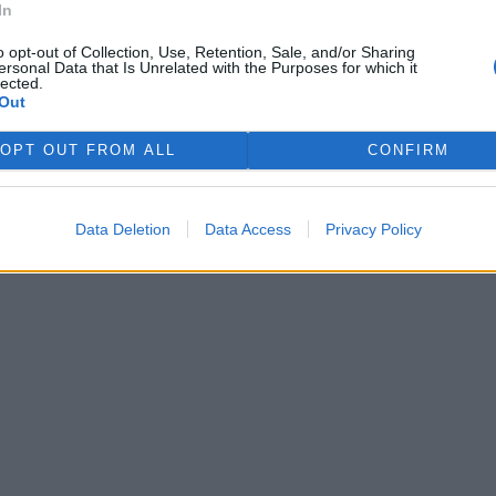
In
o opt-out of Collection, Use, Retention, Sale, and/or Sharing
ersonal Data that Is Unrelated with the Purposes for which it
lected.
Out
i - v textu názoru se neobjeví
OPT OUT FROM ALL
CONFIRM
Data Deletion
Data Access
Privacy Policy