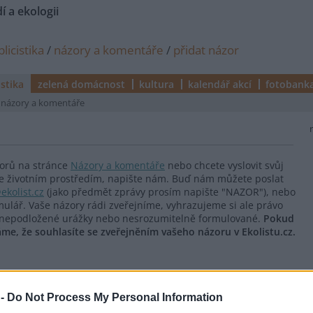
í a ekologii
licistika
/
názory a komentáře
/
přidat názor
istika
zelená domácnost
kultura
kalendář akcí
fotobank
názory a komentáře
zorů na stránce
Názory a komentáře
nebo chcete vyslovit svůj
í se životním prostředím, napište nám. Buď nám můžete poslat
ekolist.cz
(jako předmět zprávy prosím napište "NAZOR"), nebo
ulář. Vaše názory rádi zveřejníme, vyhrazujeme si ale právo
cí nepodložené urážky nebo nesrozumitelně formulované.
Pokud
e, že souhlasíte se zveřejněním vašeho názoru v Ekolistu.cz.
 -
Do Not Process My Personal Information