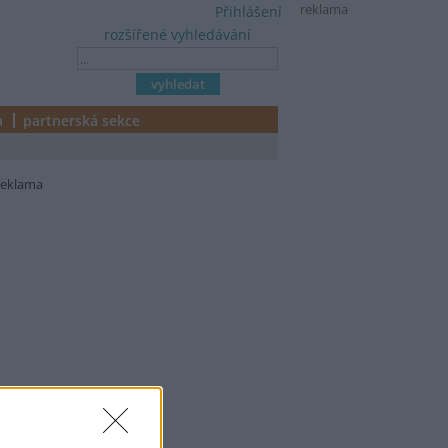
reklama
Přihlášení
rozšířené vyhledávání
a
partnerská sekce
reklama