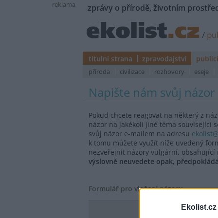
reklama
zprávy o přírodě, životním prostřed
/
pub
titulní strana
zpravodajství
public
příroda
civilizace
rozhovory
eseje
Napište nám svůj názor
Pokud chcete reagovat na některý z ná
názor na jakékoli jiné téma souvisejíc
svůj názor e-mailem na adresu
ekolist@
k tomu můžete využít níže uvedený form
nezveřejnit názory vulgární, obsahují
výslovně neuvedete opak, předpokládám
Formulář pro vložení názoru
Ekolist.cz
Autor