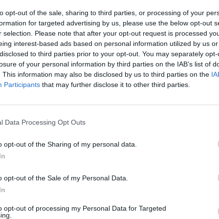
to opt-out of the sale, sharing to third parties, or processing of your per
formation for targeted advertising by us, please use the below opt-out s
r selection. Please note that after your opt-out request is processed y
ontakt na autora
eing interest-based ads based on personal information utilized by us or
disclosed to third parties prior to your opt-out. You may separately opt-
losure of your personal information by third parties on the IAB’s list of
ud to považujete za vhodné, uvést vaši profesi či oblast zájmu, pokud
. This information may also be disclosed by us to third parties on the
IA
obem souvisí s vaším názorem. Pokud toto políčko nevyplníte, bude v
ní uvedeno, že "Autor je čtenář Ekolistu.cz".
Participants
that may further disclose it to other third parties.
l Data Processing Opt Outs
rostý text
o opt-out of the Sharing of my personal data.
In
o opt-out of the Sale of my Personal Data.
In
to opt-out of processing my Personal Data for Targeted
y (včetně anotace) vkládaný jako prostý text nebo jako HTML kód
ing.