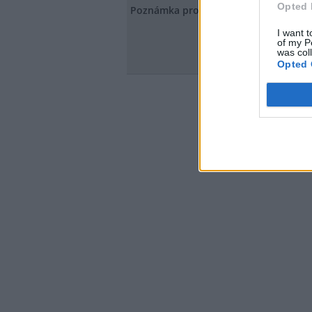
Opted 
Poznámka pro redakci
I want t
of my P
was col
Opted 
Vzkaz redaktorov