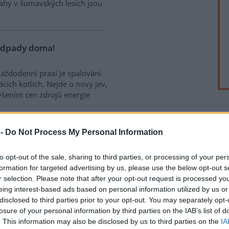
sahy v šumavských lesích jsou
odpady doma!
aždodenní praxí je spalování
ch kotlích. Nejde o nový jev,
ýšením cen zdrojů energie
rek
 -
Do Not Process My Personal Information
České televizi jadernou
to opt-out of the sale, sharing to third parties, or processing of your per
formation for targeted advertising by us, please use the below opt-out s
tý je ve skutečnosti vztah
r selection. Please note that after your opt-out request is processed y
 stav by se mohl velice osudově
eing interest-based ads based on personal information utilized by us or
elstva o důležitých
disclosed to third parties prior to your opt-out. You may separately opt-
ším ohrožení státu, popřípadě
losure of your personal information by third parties on the IAB’s list of
ých katastrofách. Velice
. This information may also be disclosed by us to third parties on the
IA
ování obyvatelstva při poruchách