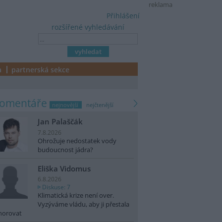
reklama
Přihlášení
rozšířené vyhledávání
a
partnerská sekce
komentáře
nejnovější
nejčtenější
Jan Palaščák
7.8.2026
Ohrožuje nedostatek vody
budoucnost jádra?
Eliška Vidomus
6.8.2026
Diskuse: 7
Klimatická krize není over.
Vyzýváme vládu, aby ji přestala
norovat