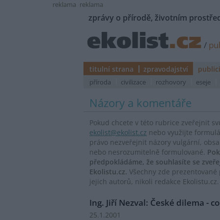
reklama
reklama
zprávy o přírodě, životním prostřed
/
pub
titulní strana
zpravodajství
public
příroda
civilizace
rozhovory
eseje
Názory a komentáře
Pokud chcete v této rubrice zveřejnit s
ekolist@ekolist.cz
nebo využijte formul
právo nezveřejnit názory vulgární, obs
nebo nesrozumitelně formulované.
Pok
předpokládáme, že souhlasíte se zveř
Ekolistu.cz.
Všechny zde prezentované p
jejich autorů, nikoli redakce Ekolistu.cz.
Ing. Jiří Nezval: České dilema - c
25.1.2001