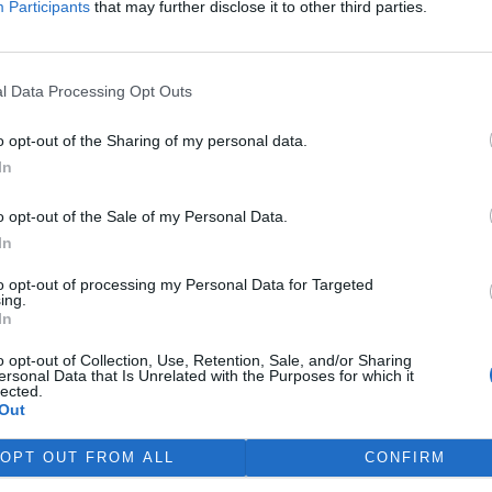
Participants
that may further disclose it to other third parties.
 by se mohl projevit třeba i v
představuje jen část
Patří však k těm
todám sdělování informací
l Data Processing Opt Outs
o opt-out of the Sharing of my personal data.
In
životní prostředí: roste
o opt-out of the Sale of my Personal Data.
In
ti, okrajovost problematiky
cích politických subjektů a
to opt-out of processing my Personal Data for Targeted
ing.
ko ohrožení ekonomického
In
lýzy připravenosti ČR na
orem
EU
v oblasti ochrany
o opt-out of Collection, Use, Retention, Sale, and/or Sharing
misi
tento projekt zpracovaly
ersonal Data that Is Unrelated with the Purposes for which it
lected.
ty Karlovy
a firma Gabal,
Out
íjna 1999 do prosince 2000.
OPT OUT FROM ALL
CONFIRM