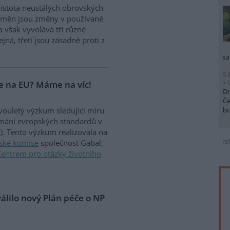
 jistota neustálých obrovských
změn jsou změny v používané
 však vyvolává tři různé
tejná, třetí jsou zásadně proti z
sa
5.
me na EU? Máme na víc!
Do
Če
b
vouletý výzkum sledující míru
ímání evropských standardů v
P). Tento výzkum realizovala na
re
ské komise
společnost Gabal,
Centrem pro otázky životního
álilo nový Plán péče o NP