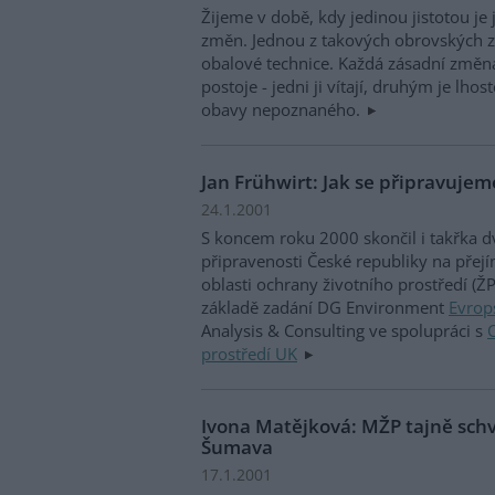
Žijeme v době, kdy jedinou jistotou je
změn. Jednou z takových obrovských 
obalové technice. Každá zásadní změna
postoje - jedni ji vítají, druhým je lhos
obavy nepoznaného.
Jan Frühwirt: Jak se připravuje
24.1.2001
S koncem roku 2000 skončil i takřka d
připravenosti České republiky na přej
oblasti ochrany životního prostředí (Ž
základě zadání DG Environment
Evrop
Analysis & Consulting ve spolupráci s
prostředí UK
Ivona Matějková: MŽP tajně schv
Šumava
17.1.2001