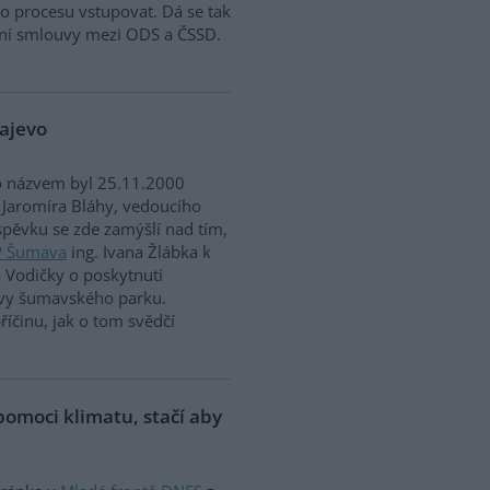
o procesu vstupovat. Dá se tak
ziční smlouvy mezi ODS a ČSSD.
najevo
o názvem byl 25.11.2000
 Jaromíra Bláhy, vedoucího
íspěvku se zde zamýšlí nad tím,
P Šumava
ing. Ivana Žlábka k
a Vodičky o poskytnutí
rávy šumavského parku.
íčinu, jak o tom svědčí
omoci klimatu, stačí aby