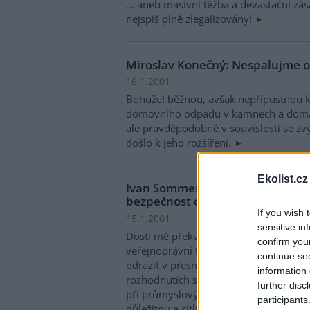
... aneb masivní těžba a devastační zá
nejspíš plně zlegalizovány!
Miroslav Konečný: Nespalujme 
16.1.2001
Bohužel běžnou, avšak nepřípustnou k
domovního odpadu v kamnech a domácí
ale pravděpodobně v souvislosti se zv
došlo k jeho rozšíření.
Ekolist.cz
Ivan Sommer: Ohrozila stávka v 
bezpečnost obyvatelstva?
If you wish 
15.1.2001
sensitive in
Dosti mě překvapilo, jak značně neurči
confirm you
veřejnoprávní televize a státu. Takový
continue se
odrazit v přesnosti informování obyvat
information 
rozhodnutích státních orgánů při vněj
further disc
při průmyslových haváriích nebo živeln
participants
důležitou a citlivou záležitostí je var