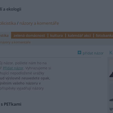
í a ekologii
licistika
/
názory a komentáře
istika
zelená domácnost
kultura
kalendář akcí
fotobank
názory a komentáře
přidat názor
vůj názor, pošlete nám ho na
ář
Přidat názor
. Vyhrazujeme si
ahující nepodložené urážky
ud výslovně neuvedete opak,
ejněním vašeho názoru v
říspěvky vyjadřují názory
o s PETkami
ig