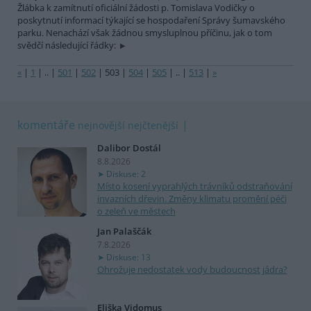
Žlábka k zamítnutí oficiální žádosti p. Tomislava Vodičky o
poskytnutí informací týkající se hospodaření Správy šumavského
parku. Nenachází však žádnou smysluplnou příčinu, jak o tom
svědčí následující řádky:
«
|
1
|
..
|
501
|
502
|
503
|
504
|
505
|
..
|
513
|
»
komentáře
nejnovější
nejčtenější
Dalibor Dostál
8.8.2026
Diskuse: 2
Místo kosení vyprahlých trávníků odstraňování
invazních dřevin. Změny klimatu promění péči
o zeleň ve městech
Jan Palaščák
7.8.2026
Diskuse: 13
Ohrožuje nedostatek vody budoucnost jádra?
Eliška Vidomus