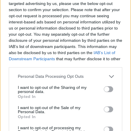
targeted advertising by us, please use the below opt-out
section to confirm your selection. Please note that after your
Tomáš Kramár: Česká veřejnost a životní prostředí:
opt-out request is processed you may continue seeing
roste optimismus, neznalost zůstává
interest-based ads based on personal information utilized by
9.1.2001
us or personal information disclosed to third parties prior to
Nízká "ekogramotnost" široké veřejnosti, okrajovost problematiky
your opt-out. You may separately opt-out of the further
životního prostředí v agendě rozhodujících politických subjektů a
disclosure of your personal information by third parties on the
vnímání environmentálních ohledů jako ohrožení ekonomického
IAB’s list of downstream participants. This information may
rozvoje, to jsou některé ze závěrů Analýzy připravenosti ČR na
implementaci (tj. reálné uplatnění) norem
EU
v oblasti ochrany
also be disclosed by us to third parties on the
IAB’s List of
životního prostředí. Pro
Evropskou komisi
tento projekt
Downstream Participants
that may further disclose it to other
zpracovaly
Centrum pro životní prostředí Univerzity Karlovy
a
third parties.
firma Gabal, Analysis and Consulting v období od října 1999 do
prosince 2000.
Personal Data Processing Opt Outs
I want to opt-out of the Sharing of my
Ondřej Simon: Poznámka o televizi, vepřích a
personal data.
vánočních stromcích
Opted In
28.12.2000
Ekologické organizace i ta část lidu v české kotlině a moravských
I want to opt-out of the Sale of my
Personal Data.
úvalech, která má srdce nakloněné přírodě, mají často potíže se
Opted In
svou vlastní aktivností. Člověk vidí kolem sebe plno neřádu, a to
nejen v potoce nebo škarpě silnice. Okolnostem se dosud
I want to opt-out of processing my
nepodařilo zbavit ho přirozeného puzení problémy řešit a tak neví,