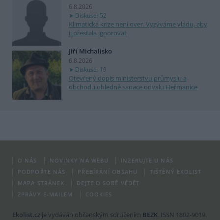
6.8.2026
Diskuse: 52
Klimatická krize není over. Vyzýváme vládu, aby
ji přestala ignorovat
Jiří Michalisko
6.8.2026
Diskuse: 19
Otevřený dopis ministerstvu průmyslu a
obchodu ohledně sanace odvalu Heřmanice
O NÁS
NOVINKY NA WEBU
INZERUJTE U NÁS
PODPOŘTE NÁS
PŘEBÍRÁNÍ OBSAHU
TIŠTĚNÝ EKOLIST
MAPA STRÁNEK
DEJTE O SOBĚ VĚDĚT
ZPRÁVY E-MAILEM
COOKIES
Ekolist.cz
je vydáván občanským sdružením
BEZK
. ISSN 1802-9019.