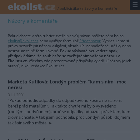
☰
/
publicistika
/
názory a komentáře
Názory a komentáře
Pokud chcete v této rubrice zveřejnit svůj názor, pošlete nám ho na
ekolist@ekolist.cz
nebo využijte formulář
Přidat názor
. Vyhrazujeme si
právo nezveřejnit názory vulgární, obsahující nepodložené urážky nebo
nesrozumitelně formulované.
Pokud výslovně neuvedete opak,
předpokládáme, že souhlasíte se zveřejněním vašeho názoru v
Ekolistu.cz.
Všechny zde prezentované příspěvky vyjadřují názory jejich
autorů, nikoli redakce Ekolistu.cz.
Markéta Kutilová: Londýn problém "kam s ním" moc
neřeší
31.1.2001
"Pokud odhodíš odpadky do odpadkového koše a ne na zem,
bereš práci metařům". Tak takto chytře mi bylo vysvětleno
(rodilým Londýňanem), proč se odpadky odhazují právě tam, kam
zrovna chcete. A tak jsem pochopila, proč Londýn působí dojmem
tak špinavého města.