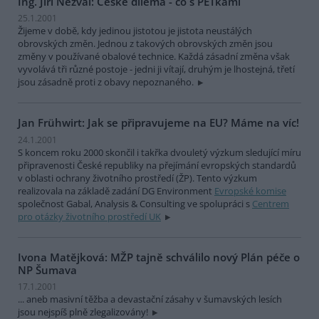
Ing. Jiří Nezval: České dilema - co s PETkami
25.1.2001
Žijeme v době, kdy jedinou jistotou je jistota neustálých
obrovských změn. Jednou z takových obrovských změn jsou
změny v používané obalové technice. Každá zásadní změna však
vyvolává tři různé postoje - jedni ji vítají, druhým je lhostejná, třetí
jsou zásadně proti z obavy nepoznaného.
Jan Frühwirt: Jak se připravujeme na EU? Máme na víc!
24.1.2001
S koncem roku 2000 skončil i takřka dvouletý výzkum sledující míru
připravenosti České republiky na přejímání evropských standardů
v oblasti ochrany životního prostředí (ŽP). Tento výzkum
realizovala na základě zadání DG Environment
Evropské komise
společnost Gabal, Analysis & Consulting ve spolupráci s
Centrem
pro otázky životního prostředí UK
Ivona Matějková: MŽP tajně schválilo nový Plán péče o
NP Šumava
17.1.2001
... aneb masivní těžba a devastační zásahy v šumavských lesích
jsou nejspíš plně zlegalizovány!