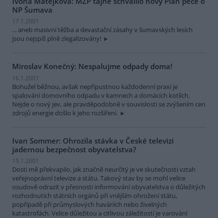
Ivona Matějková: MŽP tajně schválilo nový Plán péče o
NP Šumava
17.1.2001
... aneb masivní těžba a devastační zásahy v šumavských lesích
jsou nejspíš plně zlegalizovány!
Miroslav Konečný: Nespalujme odpady doma!
16.1.2001
Bohužel běžnou, avšak nepřípustnou každodenní praxí je
spalování domovního odpadu v kamnech a domácích kotlích.
Nejde o nový jev, ale pravděpodobně v souvislosti se zvýšením cen
zdrojů energie došlo k jeho rozšíření.
Ivan Sommer: Ohrozila stávka v České televizi
jadernou bezpečnost obyvatelstva?
15.1.2001
Dosti mě překvapilo, jak značně neurčitý je ve skutečnosti vztah
veřejnoprávní televize a státu. Takový stav by se mohl velice
osudově odrazit v přesnosti informování obyvatelstva o důležitých
rozhodnutích státních orgánů při vnějším ohrožení státu,
popřípadě při průmyslových haváriích nebo živelných
katastrofách. Velice důležitou a citlivou záležitostí je varování