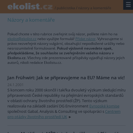
☰
/
publicistika
/
názory a komentáře
Názory a komentáře
Pokud chcete v této rubrice zveřejnit svůj názor, pošlete nám ho na
ekolist@ekolist.cz
nebo využijte formulář
Přidat názor
. Vyhrazujeme si
právo nezveřejnit názory vulgární, obsahující nepodložené urážky nebo
nesrozumitelně formulované.
Pokud výslovně neuvedete opak,
předpokládáme, že souhlasíte se zveřejněním vašeho názoru v
Ekolistu.cz.
Všechny zde prezentované příspěvky vyjadřují názory jejich
autorů, nikoli redakce Ekolistu.cz.
Jan Frühwirt: Jak se připravujeme na EU? Máme na víc!
24.1.2001
S koncem roku 2000 skončil i takřka dvouletý výzkum sledující míru
připravenosti České republiky na přejímání evropských standardů
v oblasti ochrany životního prostředí (ŽP). Tento výzkum
realizovala na základě zadání DG Environment
Evropské komise
společnost Gabal, Analysis & Consulting ve spolupráci s
Centrem
pro otázky životního prostředí UK