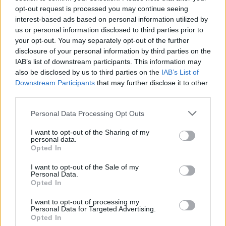
Ekologické organizace i ta část lidu v české kotlině a moravských
opt-out request is processed you may continue seeing
úvalech, která má srdce nakloněné přírodě, mají často potíže se
interest-based ads based on personal information utilized by
svou vlastní aktivností. Člověk vidí kolem sebe plno neřádu, a to
us or personal information disclosed to third parties prior to
nejen v potoce nebo škarpě silnice. Okolnostem se dosud
your opt-out. You may separately opt-out of the further
nepodařilo zbavit ho přirozeného puzení problémy řešit a tak neví,
kam dřív skočit. Nemůžu ale přece dělat všechno! To by se z toho
disclosure of your personal information by third parties on the
jeden člověk, ba i středně velká organizace museli zbláznit. Co si
IAB’s list of downstream participants. This information may
mám vybrat? Je problém přejížděných žab menší než problém
also be disclosed by us to third parties on the
IAB’s List of
uprchlíků z Afganistánu, jak říká s oblibou Sváťa Karásek?
Downstream Participants
that may further disclose it to other
third parties.
Jarmila Přibylová: Nový zákon o posuzování vlivů na
Personal Data Processing Opt Outs
životní prostředí - krok zpět
11.12.2000
I want to opt-out of the Sharing of my
Nové znění zákona o posuzování vlivů na životní prostředí,
personal data.
odsouhlaseného drtivou většinou
Poslanecké sněmovny
Opted In
(poměrem 150 : 9) dne 8. prosince 2000, představuje negativní
posun oproti stávajícímu stavu. Nový zákon po zásahu poslanců
I want to opt-out of the Sale of my
ODS
a
ČSSD
výrazně omezuje možnost veřejnosti do procesu
Personal Data.
vstupovat. Dá se tak říci, že se tento zákon stal obětí opoziční
Opted In
smlouvy mezi ODS a ČSSD.
I want to opt-out of processing my
Personal Data for Targeted Advertising.
Opted In
Ivona Matějková: Pravda vyjde najevo