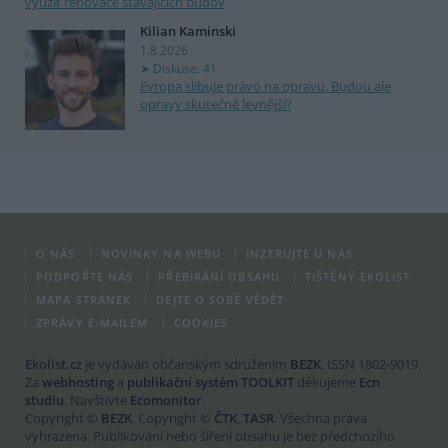
využít renovace stávajících budov
Kilian Kaminski
1.8.2026
Diskuse: 41
Evropa slibuje právo na opravu. Budou ale
opravy skutečně levnější?
O NÁS
NOVINKY NA WEBU
INZERUJTE U NÁS
PODPOŘTE NÁS
PŘEBÍRÁNÍ OBSAHU
TIŠTĚNÝ EKOLIST
MAPA STRÁNEK
DEJTE O SOBĚ VĚDĚT
ZPRÁVY E-MAILEM
COOKIES
Ekolist.cz
je vydáván občanským sdružením
BEZK
. ISSN 1802-9019.
Za
webhosting
a
publikační systém TOOLKIT
děkujeme
Ecn
studiu
. Navštivte
Ecomonitor
.
Copyright ©
BEZK
. Copyright ©
ČTK
,
TASR
. Všechna práva
vyhrazena. Publikování nebo šíření obsahu je bez předchozího