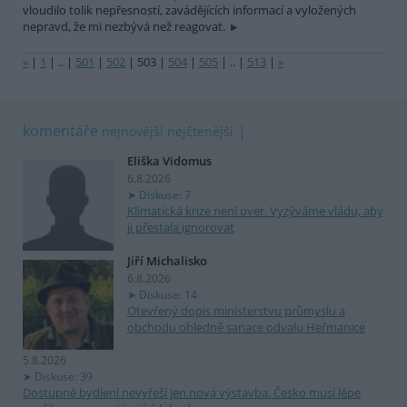
vloudilo tolik nepřesností, zavádějících informací a vyložených
nepravd, že mi nezbývá než reagovat.
«
|
1
|
..
|
501
|
502
|
503
|
504
|
505
|
..
|
513
|
»
komentáře
nejnovější
nejčtenější
Eliška Vidomus
6.8.2026
Diskuse: 7
Klimatická krize není over. Vyzýváme vládu, aby
ji přestala ignorovat
Jiří Michalisko
6.8.2026
Diskuse: 14
Otevřený dopis ministerstvu průmyslu a
obchodu ohledně sanace odvalu Heřmanice
5.8.2026
Diskuse: 39
Dostupné bydlení nevyřeší jen nová výstavba. Česko musí lépe