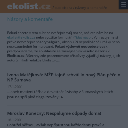
☰
/
publicistika
/
názory a komentáře
Názory a komentáře
Pokud chcete v této rubrice zveřejnit svůj názor, pošlete nám ho na
ekolist@ekolist.cz
nebo využijte formulář
Přidat názor
. Vyhrazujeme si
právo nezveřejnit názory vulgární, obsahující nepodložené urážky nebo
nesrozumitelně formulované.
Pokud výslovně neuvedete opak,
předpokládáme, že souhlasíte se zveřejněním vašeho názoru v
Ekolistu.cz.
Všechny zde prezentované příspěvky vyjadřují názory jejich
autorů, nikoli redakce Ekolistu.cz.
Ivona Matějková: MŽP tajně schválilo nový Plán péče o
NP Šumava
17.1.2001
... aneb masivní těžba a devastační zásahy v šumavských lesích
jsou nejspíš plně zlegalizovány!
Miroslav Konečný: Nespalujme odpady doma!
16.1.2001
Bohužel běžnou, avšak nepřípustnou každodenní praxí je