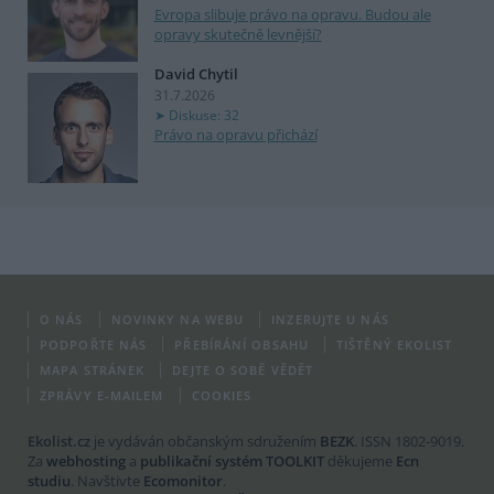
Evropa slibuje právo na opravu. Budou ale
opravy skutečně levnější?
David Chytil
31.7.2026
Diskuse: 32
Právo na opravu přichází
O NÁS
NOVINKY NA WEBU
INZERUJTE U NÁS
PODPOŘTE NÁS
PŘEBÍRÁNÍ OBSAHU
TIŠTĚNÝ EKOLIST
MAPA STRÁNEK
DEJTE O SOBĚ VĚDĚT
ZPRÁVY E-MAILEM
COOKIES
Ekolist.cz
je vydáván občanským sdružením
BEZK
. ISSN 1802-9019.
Za
webhosting
a
publikační systém TOOLKIT
děkujeme
Ecn
studiu
. Navštivte
Ecomonitor
.