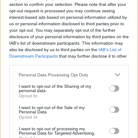
section to confirm your selection. Please note that after your
Jarmila Přibylová: Nový zákon o posuzování vlivů na
opt-out request is processed you may continue seeing
životní prostředí - krok zpět
interest-based ads based on personal information utilized by
11.12.2000
us or personal information disclosed to third parties prior to
Nové znění zákona o posuzování vlivů na životní prostředí,
your opt-out. You may separately opt-out of the further
odsouhlaseného drtivou většinou
Poslanecké sněmovny
(poměrem 150 : 9) dne 8. prosince 2000, představuje negativní
disclosure of your personal information by third parties on the
posun oproti stávajícímu stavu. Nový zákon po zásahu poslanců
IAB’s list of downstream participants. This information may
ODS
a
ČSSD
výrazně omezuje možnost veřejnosti do procesu
also be disclosed by us to third parties on the
IAB’s List of
vstupovat. Dá se tak říci, že se tento zákon stal obětí opoziční
Downstream Participants
that may further disclose it to other
smlouvy mezi ODS a ČSSD.
third parties.
Personal Data Processing Opt Outs
Ivona Matějková: Pravda vyjde najevo
5.12.2000
I want to opt-out of the Sharing of my
Pravda časem vyjde najevo - pod tímto názvem byl 25.11.2000
personal data.
uveřejněn v Klatovském deníku článek Jaromíra Bláhy, vedoucího
Opted In
programu Lesy
Hnutí DUHA
. Autor příspěvku se zde zamýšlí nad
tím, jaké okolnosti vedly ředitele
Správy NP Šumava
ing. Ivana
I want to opt-out of the Sale of my
Žlábka k zamítnutí oficiální žádosti p. Tomislava Vodičky o
Personal Data.
poskytnutí informací týkající se hospodaření Správy šumavského
Opted In
parku. Nenachází však žádnou smysluplnou příčinu, jak o tom
svědčí následující řádky:
I want to opt-out of processing my
Personal Data for Targeted Advertising.