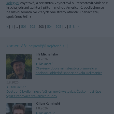
kolegyni
Voyetové) a sexismus (Voynetová o Prescottovi), viníc se z
krachu jednání, za který přitom mohou Američané, podívejme se
na hlavní témata, ve kterých obě strany Atlantiku nenacházejí
společnou řeč.
«
|
1
|
..
|
501
|
502
|
503
|
504
|
505
|
..
|
513
|
»
komentáře
nejnovější
nejčtenější
Jiří Michalisko
6.8.2026
Diskuse: 3
Otevřený dopis ministerstvu průmyslu a
obchodu ohledně sanace odvalu Heřmanice
5.8.2026
Diskuse: 37
Dostupné bydlení nevyřeší jen nová výstavba. Česko musí lépe
využít renovace stávajících budov
Kilian Kaminski
1.8.2026
Diskuse: 38