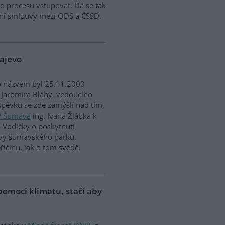
o procesu vstupovat. Dá se tak
ziční smlouvy mezi ODS a ČSSD.
najevo
o názvem byl 25.11.2000
 Jaromíra Bláhy, vedoucího
íspěvku se zde zamýšlí nad tím,
P Šumava
ing. Ivana Žlábka k
a Vodičky o poskytnutí
rávy šumavského parku.
íčinu, jak o tom svědčí
omoci klimatu, stačí aby