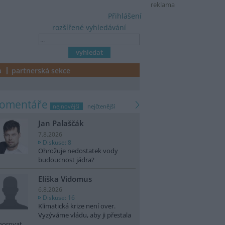
reklama
Přihlášení
rozšířené vyhledávání
a
partnerská sekce
komentáře
nejnovější
nejčtenější
Jan Palaščák
7.8.2026
Diskuse: 8
Ohrožuje nedostatek vody
budoucnost jádra?
Eliška Vidomus
6.8.2026
Diskuse: 16
Klimatická krize není over.
Vyzýváme vládu, aby ji přestala
norovat