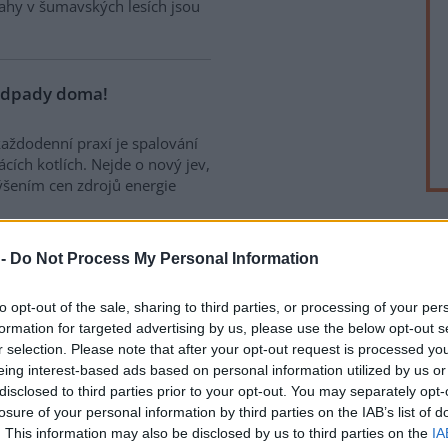
sahy v šumavských lesích jsou
odpady doma!
aždodenní praxí je spalování
ch kotlích. Nejde o nový jev,
ýšením cen zdrojů energie
rek
 -
Do Not Process My Personal Information
České televizi jadernou
to opt-out of the sale, sharing to third parties, or processing of your per
formation for targeted advertising by us, please use the below opt-out s
tý je ve skutečnosti vztah
r selection. Please note that after your opt-out request is processed y
 stav by se mohl velice osudově
eing interest-based ads based on personal information utilized by us or
elstva o důležitých
disclosed to third parties prior to your opt-out. You may separately opt-
ším ohrožení státu, popřípadě
losure of your personal information by third parties on the IAB’s list of
ých katastrofách. Velice
. This information may also be disclosed by us to third parties on the
IA
ování obyvatelstva při poruchách