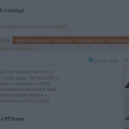
í a ekologii
licistika
/
názory a komentáře
istika
zelená domácnost
kultura
kalendář akcí
fotobank
názory a komentáře
přidat názor
vůj názor, pošlete nám ho na
ář
Přidat názor
. Vyhrazujeme si
ahující nepodložené urážky
ud výslovně neuvedete opak,
ejněním vašeho názoru v
říspěvky vyjadřují názory
o s PETkami
ig