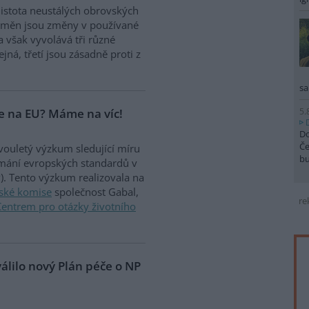
 jistota neustálých obrovských
změn jsou změny v používané
 však vyvolává tři různé
tejná, třetí jsou zásadně proti z
sa
5.
me na EU? Máme na víc!
Do
Če
vouletý výzkum sledující míru
b
ímání evropských standardů v
P). Tento výzkum realizovala na
ské komise
společnost Gabal,
re
Centrem pro otázky životního
álilo nový Plán péče o NP