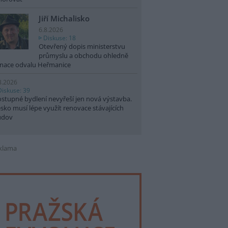
Jiří Michalisko
6.8.2026
Diskuse: 18
Otevřený dopis ministerstvu
průmyslu a obchodu ohledně
nace odvalu Heřmanice
8.2026
Diskuse: 39
stupné bydlení nevyřeší jen nová výstavba.
sko musí lépe využít renovace stávajících
udov
klama