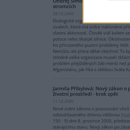
Ondřej Simon: Poznámka o televi
stromcích
28.12.2000
Ekologické organizace i ta část lidu v 
úvalech, která má srdce nakloněné přír
vlastní aktivností. Člověk vidí kolem s
potoce nebo škarpě silnice. Okolnoste
ho přirozeného puzení problémy řešit a
Nemůžu ale přece dělat všechno! To by 
středně velká organizace museli zblázn
problém přejížděných žab menší než p
Afganistánu, jak říká s oblibou Sváťa 
Jarmila Přibylová: Nový zákon o 
životní prostředí - krok zpět
11.12.2000
Nové znění zákona o posuzování vlivů n
odsouhlaseného drtivou většinou
Pos
150 : 9) dne 8. prosince 2000, předsta
stávajícímu stavu. Nový zákon po zás