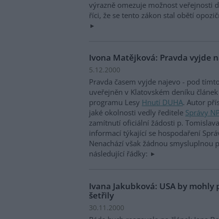
výrazně omezuje možnost veřejnosti d
říci, že se tento zákon stal obětí opo
Ivona Matějková: Pravda vyjde 
5.12.2000
Pravda časem vyjde najevo - pod tímt
uveřejněn v Klatovském deníku článek
programu Lesy
Hnutí DUHA
. Autor př
jaké okolnosti vedly ředitele
Správy N
zamítnutí oficiální žádosti p. Tomislav
informací týkající se hospodaření Sp
Nenachází však žádnou smysluplnou př
následující řádky:
Ivana Jakubková: USA by mohly p
šetřily
30.11.2000