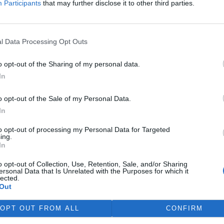
Participants
that may further disclose it to other third parties.
 by se mohl projevit třeba i v
představuje jen část
Patří však k těm
todám sdělování informací
l Data Processing Opt Outs
o opt-out of the Sharing of my personal data.
In
životní prostředí: roste
o opt-out of the Sale of my Personal Data.
In
ti, okrajovost problematiky
cích politických subjektů a
to opt-out of processing my Personal Data for Targeted
ing.
ko ohrožení ekonomického
In
lýzy připravenosti ČR na
orem
EU
v oblasti ochrany
o opt-out of Collection, Use, Retention, Sale, and/or Sharing
misi
tento projekt zpracovaly
ersonal Data that Is Unrelated with the Purposes for which it
lected.
ty Karlovy
a firma Gabal,
Out
íjna 1999 do prosince 2000.
OPT OUT FROM ALL
CONFIRM