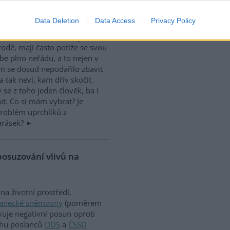
zi, vepřích a vánočních
Data Deletion
Data Access
Privacy Policy
české kotlině a moravských
odě, mají často potíže se svou
ebe plno neřádu, a to nejen v
m se dosud nepodařilo zbavit
 tak neví, kam dřív skočit.
se z toho jeden člověk, ba i
it. Co si mám vybrat? Je
roblém uprchlíků z
Karásek?
posuzování vlivů na
a životní prostředí,
lanecké sněmovny
(poměrem
vuje negativní posun oproti
ahu poslanců
ODS
a
ČSSD