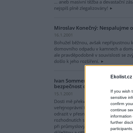
... aneb masivní těžba a devastační zá
nejspíš plně zlegalizovány!
Miroslav Konečný: Nespalujme 
16.1.2001
Bohužel běžnou, avšak nepřípustnou k
domovního odpadu v kamnech a domácí
ale pravděpodobně v souvislosti se zv
došlo k jeho rozšíření.
Ekolist.cz
Ivan Sommer: Ohrozila stávka v 
bezpečnost obyvatelstva?
If you wish 
15.1.2001
sensitive in
Dosti mě překvapilo, jak značně neurči
confirm you
veřejnoprávní televize a státu. Takový
continue se
odrazit v přesnosti informování obyvat
information 
rozhodnutích státních orgánů při vněj
further disc
při průmyslových haváriích nebo živeln
participants
důležitou a citlivou záležitostí je var