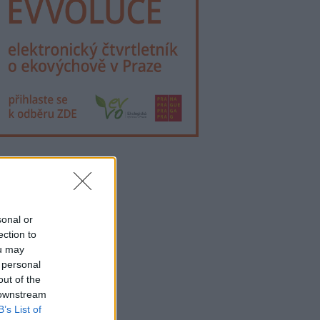
lama
sonal or
ection to
ou may
 personal
out of the
 downstream
B’s List of