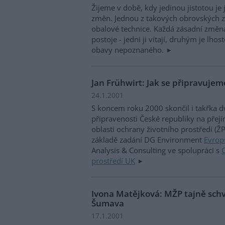
Žijeme v době, kdy jedinou jistotou je
změn. Jednou z takových obrovských 
obalové technice. Každá zásadní změna
postoje - jedni ji vítají, druhým je lhos
obavy nepoznaného.
Jan Frühwirt: Jak se připravuje
24.1.2001
S koncem roku 2000 skončil i takřka d
připravenosti České republiky na přej
oblasti ochrany životního prostředí (Ž
základě zadání DG Environment
Evrop
Analysis & Consulting ve spolupráci s
prostředí UK
Ivona Matějková: MŽP tajně schv
Šumava
17.1.2001