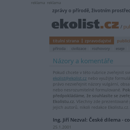
reklama
reklama
zprávy o přírodě, životním prostřed
/
pub
titulní strana
zpravodajství
public
příroda
civilizace
rozhovory
eseje
Názory a komentáře
Pokud chcete v této rubrice zveřejnit s
ekolist@ekolist.cz
nebo využijte formul
právo nezveřejnit názory vulgární, obs
nebo nesrozumitelně formulované.
Pok
předpokládáme, že souhlasíte se zveř
Ekolistu.cz.
Všechny zde prezentované p
jejich autorů, nikoli redakce Ekolistu.cz.
Ing. Jiří Nezval: České dilema - c
25.1.2001