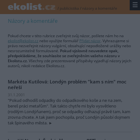
☰
/
publicistika
/
názory a komentáře
Názory a komentáře
Pokud chcete v této rubrice zveřejnit svůj názor, pošlete nám ho na
ekolist@ekolist.cz
nebo využijte formulář
Přidat názor
. Vyhrazujeme si
právo nezveřejnit názory vulgární, obsahující nepodložené urážky nebo
nesrozumitelně formulované.
Pokud výslovně neuvedete opak,
předpokládáme, že souhlasíte se zveřejněním vašeho názoru v
Ekolistu.cz.
Všechny zde prezentované příspěvky vyjadřují názory jejich
autorů, nikoli redakce Ekolistu.cz.
Markéta Kutilová: Londýn problém "kam s ním" moc
neřeší
31.1.2001
"Pokud odhodíš odpadky do odpadkového koše a ne na zem,
bereš práci metařům". Tak takto chytře mi bylo vysvětleno
(rodilým Londýňanem), proč se odpadky odhazují právě tam, kam
zrovna chcete. A tak jsem pochopila, proč Londýn působí dojmem
tak špinavého města.