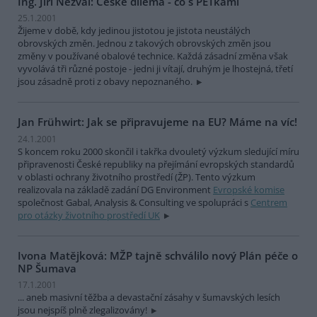
Ing. Jiří Nezval: České dilema - co s PETkami
25.1.2001
Žijeme v době, kdy jedinou jistotou je jistota neustálých
obrovských změn. Jednou z takových obrovských změn jsou
změny v používané obalové technice. Každá zásadní změna však
vyvolává tři různé postoje - jedni ji vítají, druhým je lhostejná, třetí
jsou zásadně proti z obavy nepoznaného.
Jan Frühwirt: Jak se připravujeme na EU? Máme na víc!
24.1.2001
S koncem roku 2000 skončil i takřka dvouletý výzkum sledující míru
připravenosti České republiky na přejímání evropských standardů
v oblasti ochrany životního prostředí (ŽP). Tento výzkum
realizovala na základě zadání DG Environment
Evropské komise
společnost Gabal, Analysis & Consulting ve spolupráci s
Centrem
pro otázky životního prostředí UK
Ivona Matějková: MŽP tajně schválilo nový Plán péče o
NP Šumava
17.1.2001
... aneb masivní těžba a devastační zásahy v šumavských lesích
jsou nejspíš plně zlegalizovány!