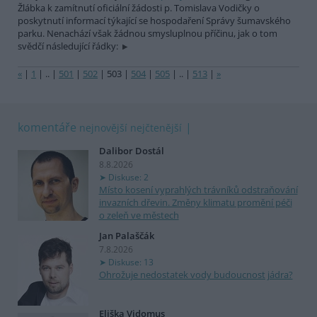
Žlábka k zamítnutí oficiální žádosti p. Tomislava Vodičky o
poskytnutí informací týkající se hospodaření Správy šumavského
parku. Nenachází však žádnou smysluplnou příčinu, jak o tom
svědčí následující řádky:
«
|
1
|
..
|
501
|
502
|
503
|
504
|
505
|
..
|
513
|
»
komentáře
nejnovější
nejčtenější
Dalibor Dostál
8.8.2026
Diskuse: 2
Místo kosení vyprahlých trávníků odstraňování
invazních dřevin. Změny klimatu promění péči
o zeleň ve městech
Jan Palaščák
7.8.2026
Diskuse: 13
Ohrožuje nedostatek vody budoucnost jádra?
Eliška Vidomus