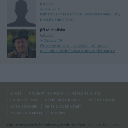
6.8.2026
Diskuse: 51
Klimatická krize není over. Vyzýváme vládu, aby
ji přestala ignorovat
Jiří Michalisko
6.8.2026
Diskuse: 19
Otevřený dopis ministerstvu průmyslu a
obchodu ohledně sanace odvalu Heřmanice
O NÁS
NOVINKY NA WEBU
INZERUJTE U NÁS
PODPOŘTE NÁS
PŘEBÍRÁNÍ OBSAHU
TIŠTĚNÝ EKOLIST
MAPA STRÁNEK
DEJTE O SOBĚ VĚDĚT
ZPRÁVY E-MAILEM
COOKIES
Ekolist.cz
je vydáván občanským sdružením
BEZK
. ISSN 1802-9019.