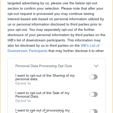
targeted advertising by us, please use the below opt-out
section to confirm your selection. Please note that after your
Tomáš Kramár: Česká veřejnost a životní prostředí:
opt-out request is processed you may continue seeing
roste optimismus, neznalost zůstává
interest-based ads based on personal information utilized by
9.1.2001
us or personal information disclosed to third parties prior to
Nízká "ekogramotnost" široké veřejnosti, okrajovost problematiky
your opt-out. You may separately opt-out of the further
životního prostředí v agendě rozhodujících politických subjektů a
disclosure of your personal information by third parties on the
vnímání environmentálních ohledů jako ohrožení ekonomického
IAB’s list of downstream participants. This information may
rozvoje, to jsou některé ze závěrů Analýzy připravenosti ČR na
implementaci (tj. reálné uplatnění) norem
EU
v oblasti ochrany
also be disclosed by us to third parties on the
IAB’s List of
životního prostředí. Pro
Evropskou komisi
tento projekt
Downstream Participants
that may further disclose it to other
zpracovaly
Centrum pro životní prostředí Univerzity Karlovy
a
third parties.
firma Gabal, Analysis and Consulting v období od října 1999 do
prosince 2000.
Personal Data Processing Opt Outs
I want to opt-out of the Sharing of my
Ondřej Simon: Poznámka o televizi, vepřích a
personal data.
vánočních stromcích
Opted In
28.12.2000
Ekologické organizace i ta část lidu v české kotlině a moravských
I want to opt-out of the Sale of my
Personal Data.
úvalech, která má srdce nakloněné přírodě, mají často potíže se
Opted In
svou vlastní aktivností. Člověk vidí kolem sebe plno neřádu, a to
nejen v potoce nebo škarpě silnice. Okolnostem se dosud
I want to opt-out of processing my
nepodařilo zbavit ho přirozeného puzení problémy řešit a tak neví,