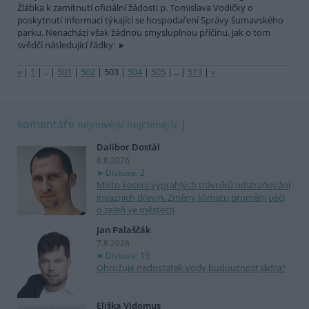
Žlábka k zamítnutí oficiální žádosti p. Tomislava Vodičky o
poskytnutí informací týkající se hospodaření Správy šumavského
parku. Nenachází však žádnou smysluplnou příčinu, jak o tom
svědčí následující řádky:
«
|
1
|
..
|
501
|
502
|
503
|
504
|
505
|
..
|
513
|
»
komentáře
nejnovější
nejčtenější
Dalibor Dostál
8.8.2026
Diskuse: 2
Místo kosení vyprahlých trávníků odstraňování
invazních dřevin. Změny klimatu promění péči
o zeleň ve městech
Jan Palaščák
7.8.2026
Diskuse: 13
Ohrožuje nedostatek vody budoucnost jádra?
Eliška Vidomus