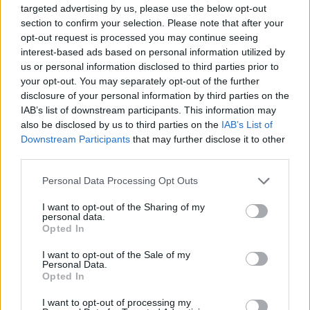
targeted advertising by us, please use the below opt-out
section to confirm your selection. Please note that after your
Tomáš Kramár: Česká veřejnost a životní prostředí:
opt-out request is processed you may continue seeing
roste optimismus, neznalost zůstává
interest-based ads based on personal information utilized by
9.1.2001
us or personal information disclosed to third parties prior to
Nízká "ekogramotnost" široké veřejnosti, okrajovost problematiky
your opt-out. You may separately opt-out of the further
životního prostředí v agendě rozhodujících politických subjektů a
disclosure of your personal information by third parties on the
vnímání environmentálních ohledů jako ohrožení ekonomického
IAB’s list of downstream participants. This information may
rozvoje, to jsou některé ze závěrů Analýzy připravenosti ČR na
implementaci (tj. reálné uplatnění) norem
EU
v oblasti ochrany
also be disclosed by us to third parties on the
IAB’s List of
životního prostředí. Pro
Evropskou komisi
tento projekt
Downstream Participants
that may further disclose it to other
zpracovaly
Centrum pro životní prostředí Univerzity Karlovy
a
third parties.
firma Gabal, Analysis and Consulting v období od října 1999 do
prosince 2000.
Personal Data Processing Opt Outs
I want to opt-out of the Sharing of my
Ondřej Simon: Poznámka o televizi, vepřích a
personal data.
vánočních stromcích
Opted In
28.12.2000
Ekologické organizace i ta část lidu v české kotlině a moravských
I want to opt-out of the Sale of my
Personal Data.
úvalech, která má srdce nakloněné přírodě, mají často potíže se
Opted In
svou vlastní aktivností. Člověk vidí kolem sebe plno neřádu, a to
nejen v potoce nebo škarpě silnice. Okolnostem se dosud
I want to opt-out of processing my
nepodařilo zbavit ho přirozeného puzení problémy řešit a tak neví,