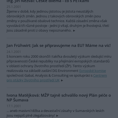
Ing. Jiří Nezval: České dilema - co s PETkami
25.1.2001
Žijeme v době, kdy jedinou jistotou je jistota neustálých
obrovských změn. Jednou z takových obrovských změn jsou
změny v používané obalové technice. Každá zásadní změna však
vyvolává tři různé postoje - jedni ji vítají, druhým je lhostejná, třetí
jsou zásadně proti z obavy nepoznaného.
Jan Frühwirt: Jak se připravujeme na EU? Máme na víc!
24.1.2001
S koncem roku 2000 skončil i takřka dvouletý výzkum sledující míru
připravenosti České republiky na přejímání evropských standardů
v oblasti ochrany životního prostředí (ŽP). Tento výzkum
realizovala na základě zadání DG Environment
Evropské komise
společnost Gabal, Analysis & Consulting ve spolupráci s
Centrem
pro otázky životního prostředí UK
Ivona Matějková: MŽP tajně schválilo nový Plán péče o
NP Šumava
17.1.2001
... aneb masivní těžba a devastační zásahy v šumavských lesích
jsou nejspíš plně zlegalizovány!