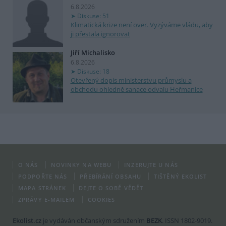
6.8.2026
Diskuse: 51
Klimatická krize není over. Vyzýváme vládu, aby
ji přestala ignorovat
Jiří Michalisko
6.8.2026
Diskuse: 18
Otevřený dopis ministerstvu průmyslu a
obchodu ohledně sanace odvalu Heřmanice
O NÁS
NOVINKY NA WEBU
INZERUJTE U NÁS
PODPOŘTE NÁS
PŘEBÍRÁNÍ OBSAHU
TIŠTĚNÝ EKOLIST
MAPA STRÁNEK
DEJTE O SOBĚ VĚDĚT
ZPRÁVY E-MAILEM
COOKIES
Ekolist.cz
je vydáván občanským sdružením
BEZK
. ISSN 1802-9019.