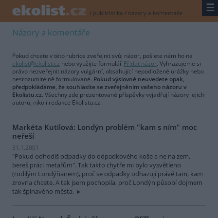
☰
/
publicistika
/
názory a komentáře
Názory a komentáře
Pokud chcete v této rubrice zveřejnit svůj názor, pošlete nám ho na
ekolist@ekolist.cz
nebo využijte formulář
Přidat názor
. Vyhrazujeme si
právo nezveřejnit názory vulgární, obsahující nepodložené urážky nebo
nesrozumitelně formulované.
Pokud výslovně neuvedete opak,
předpokládáme, že souhlasíte se zveřejněním vašeho názoru v
Ekolistu.cz.
Všechny zde prezentované příspěvky vyjadřují názory jejich
autorů, nikoli redakce Ekolistu.cz.
Markéta Kutilová: Londýn problém "kam s ním" moc
neřeší
31.1.2001
"Pokud odhodíš odpadky do odpadkového koše a ne na zem,
bereš práci metařům". Tak takto chytře mi bylo vysvětleno
(rodilým Londýňanem), proč se odpadky odhazují právě tam, kam
zrovna chcete. A tak jsem pochopila, proč Londýn působí dojmem
tak špinavého města.