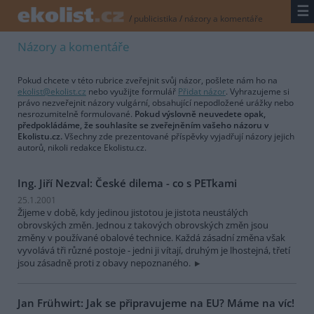
☰
/
publicistika
/
názory a komentáře
Názory a komentáře
Pokud chcete v této rubrice zveřejnit svůj názor, pošlete nám ho na
ekolist@ekolist.cz
nebo využijte formulář
Přidat názor
. Vyhrazujeme si
právo nezveřejnit názory vulgární, obsahující nepodložené urážky nebo
nesrozumitelně formulované.
Pokud výslovně neuvedete opak,
předpokládáme, že souhlasíte se zveřejněním vašeho názoru v
Ekolistu.cz.
Všechny zde prezentované příspěvky vyjadřují názory jejich
autorů, nikoli redakce Ekolistu.cz.
Ing. Jiří Nezval: České dilema - co s PETkami
25.1.2001
Žijeme v době, kdy jedinou jistotou je jistota neustálých
obrovských změn. Jednou z takových obrovských změn jsou
změny v používané obalové technice. Každá zásadní změna však
vyvolává tři různé postoje - jedni ji vítají, druhým je lhostejná, třetí
jsou zásadně proti z obavy nepoznaného.
Jan Frühwirt: Jak se připravujeme na EU? Máme na víc!