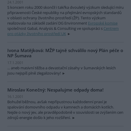
24.1.2001
S koncem roku 2000 skončil i takřka dvouletý výzkum sledující míru
připravenosti České republiky na přejímání evropských standardů
v oblasti ochrany životního prostředí (ŽP). Tento výzkum
realizovala na základě zadání DG Environment
Evropské komise
společnost Gabal, Analysis & Consulting ve spolupráci s
Centrem
pro otázky životního prostředí UK
Ivona Matějková: MŽP tajně schválilo nový Plán péče o
NP Šumava
17.1.2001
... aneb masivní těžba a devastační zásahy v šumavských lesích
jsou nejspíš plně zlegalizovány!
Miroslav Konečný: Nespalujme odpady doma!
16.1.2001
Bohužel běžnou, avšak nepřípustnou každodenní praxí je
spalování domovního odpadu v kamnech a domácích kotlích.
Nejde o nový jev, ale pravděpodobně v souvislosti se zvýšením cen
zdrojů energie došlo k jeho rozšíření.