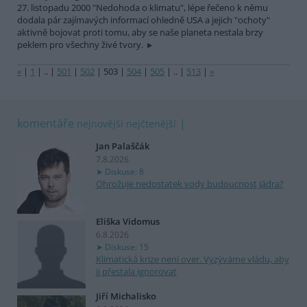
27. listopadu 2000 "Nedohoda o klimatu", lépe řečeno k němu
dodala pár zajímavých informací ohledně USA a jejich "ochoty"
aktivně bojovat proti tomu, aby se naše planeta nestala brzy
peklem pro všechny živé tvory.
«
|
1
|
..
|
501
|
502
|
503
|
504
|
505
|
..
|
513
|
»
komentáře
nejnovější
nejčtenější
Jan Palaščák
7.8.2026
Diskuse: 8
Ohrožuje nedostatek vody budoucnost jádra?
Eliška Vidomus
6.8.2026
Diskuse: 15
Klimatická krize není over. Vyzýváme vládu, aby
ji přestala ignorovat
Jiří Michalisko