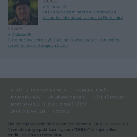
6.8.2026
Diskuse: 18
Otevřený dopis ministerstvu průmyslu a
obchodu ohledně sanace odvalu Heřmanice
5.8.2026
Diskuse: 39
Dostupné bydlení nevyřeší jen nová výstavba. Česko musí lépe
využít renovace stávajících budov
O NÁS
NOVINKY NA WEBU
INZERUJTE U NÁS
PODPOŘTE NÁS
PŘEBÍRÁNÍ OBSAHU
TIŠTĚNÝ EKOLIST
MAPA STRÁNEK
DEJTE O SOBĚ VĚDĚT
ZPRÁVY E-MAILEM
COOKIES
Ekolist.cz
je vydáván občanským sdružením
BEZK
. ISSN 1802-9019.
Za
webhosting
a
publikační systém TOOLKIT
děkujeme
Ecn
studiu
. Navštivte
Ecomonitor
.