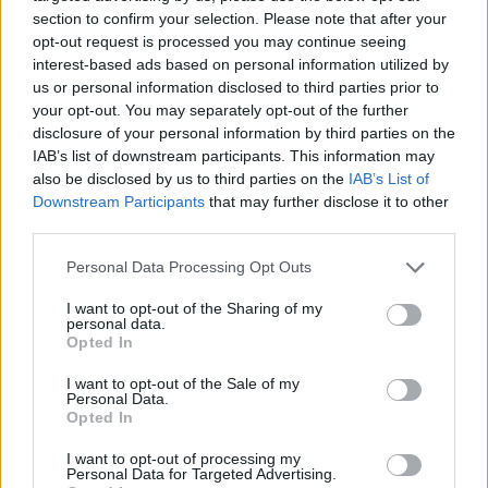
životního prostředí. Pro
Evropskou komisi
tento projekt
section to confirm your selection. Please note that after your
zpracovaly
Centrum pro životní prostředí Univerzity Karlovy
a
opt-out request is processed you may continue seeing
firma Gabal, Analysis and Consulting v období od října 1999 do
interest-based ads based on personal information utilized by
prosince 2000.
us or personal information disclosed to third parties prior to
your opt-out. You may separately opt-out of the further
Ondřej Simon: Poznámka o televizi, vepřích a
disclosure of your personal information by third parties on the
vánočních stromcích
IAB’s list of downstream participants. This information may
28.12.2000
also be disclosed by us to third parties on the
IAB’s List of
Ekologické organizace i ta část lidu v české kotlině a moravských
Downstream Participants
that may further disclose it to other
úvalech, která má srdce nakloněné přírodě, mají často potíže se
third parties.
svou vlastní aktivností. Člověk vidí kolem sebe plno neřádu, a to
nejen v potoce nebo škarpě silnice. Okolnostem se dosud
Personal Data Processing Opt Outs
nepodařilo zbavit ho přirozeného puzení problémy řešit a tak neví,
kam dřív skočit. Nemůžu ale přece dělat všechno! To by se z toho
I want to opt-out of the Sharing of my
jeden člověk, ba i středně velká organizace museli zbláznit. Co si
personal data.
mám vybrat? Je problém přejížděných žab menší než problém
Opted In
uprchlíků z Afganistánu, jak říká s oblibou Sváťa Karásek?
I want to opt-out of the Sale of my
Personal Data.
Jarmila Přibylová: Nový zákon o posuzování vlivů na
Opted In
životní prostředí - krok zpět
I want to opt-out of processing my
11.12.2000
Personal Data for Targeted Advertising.
Nové znění zákona o posuzování vlivů na životní prostředí,