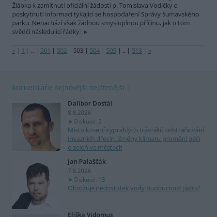
Žlábka k zamítnutí oficiální žádosti p. Tomislava Vodičky o
poskytnutí informací týkající se hospodaření Správy šumavského
parku. Nenachází však žádnou smysluplnou příčinu, jak o tom
svědčí následující řádky:
«
|
1
|
..
|
501
|
502
|
503
|
504
|
505
|
..
|
513
|
»
komentáře
nejnovější
nejčtenější
Dalibor Dostál
8.8.2026
Diskuse: 2
Místo kosení vyprahlých trávníků odstraňování
invazních dřevin. Změny klimatu promění péči
o zeleň ve městech
Jan Palaščák
7.8.2026
Diskuse: 13
Ohrožuje nedostatek vody budoucnost jádra?
Eliška Vidomus