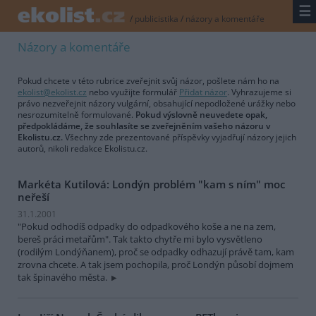
☰
/
publicistika
/
názory a komentáře
Názory a komentáře
Pokud chcete v této rubrice zveřejnit svůj názor, pošlete nám ho na
ekolist@ekolist.cz
nebo využijte formulář
Přidat názor
. Vyhrazujeme si
právo nezveřejnit názory vulgární, obsahující nepodložené urážky nebo
nesrozumitelně formulované.
Pokud výslovně neuvedete opak,
předpokládáme, že souhlasíte se zveřejněním vašeho názoru v
Ekolistu.cz.
Všechny zde prezentované příspěvky vyjadřují názory jejich
autorů, nikoli redakce Ekolistu.cz.
Markéta Kutilová: Londýn problém "kam s ním" moc
neřeší
31.1.2001
"Pokud odhodíš odpadky do odpadkového koše a ne na zem,
bereš práci metařům". Tak takto chytře mi bylo vysvětleno
(rodilým Londýňanem), proč se odpadky odhazují právě tam, kam
zrovna chcete. A tak jsem pochopila, proč Londýn působí dojmem
tak špinavého města.