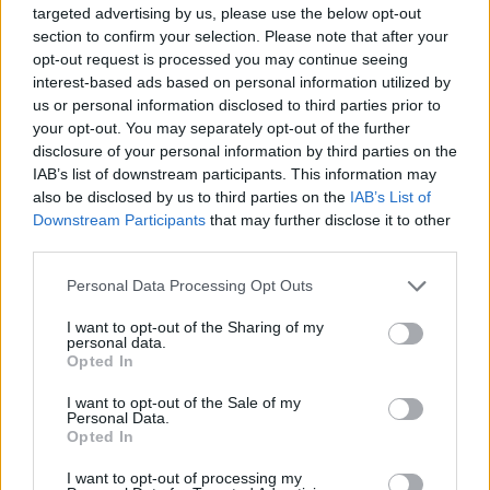
targeted advertising by us, please use the below opt-out
section to confirm your selection. Please note that after your
Tomáš Kramár: Česká veřejnost a životní prostředí:
opt-out request is processed you may continue seeing
roste optimismus, neznalost zůstává
interest-based ads based on personal information utilized by
9.1.2001
us or personal information disclosed to third parties prior to
Nízká "ekogramotnost" široké veřejnosti, okrajovost problematiky
your opt-out. You may separately opt-out of the further
životního prostředí v agendě rozhodujících politických subjektů a
disclosure of your personal information by third parties on the
vnímání environmentálních ohledů jako ohrožení ekonomického
IAB’s list of downstream participants. This information may
rozvoje, to jsou některé ze závěrů Analýzy připravenosti ČR na
implementaci (tj. reálné uplatnění) norem
EU
v oblasti ochrany
also be disclosed by us to third parties on the
IAB’s List of
životního prostředí. Pro
Evropskou komisi
tento projekt
Downstream Participants
that may further disclose it to other
zpracovaly
Centrum pro životní prostředí Univerzity Karlovy
a
third parties.
firma Gabal, Analysis and Consulting v období od října 1999 do
prosince 2000.
Personal Data Processing Opt Outs
I want to opt-out of the Sharing of my
Ondřej Simon: Poznámka o televizi, vepřích a
personal data.
vánočních stromcích
Opted In
28.12.2000
Ekologické organizace i ta část lidu v české kotlině a moravských
I want to opt-out of the Sale of my
Personal Data.
úvalech, která má srdce nakloněné přírodě, mají často potíže se
Opted In
svou vlastní aktivností. Člověk vidí kolem sebe plno neřádu, a to
nejen v potoce nebo škarpě silnice. Okolnostem se dosud
I want to opt-out of processing my
nepodařilo zbavit ho přirozeného puzení problémy řešit a tak neví,