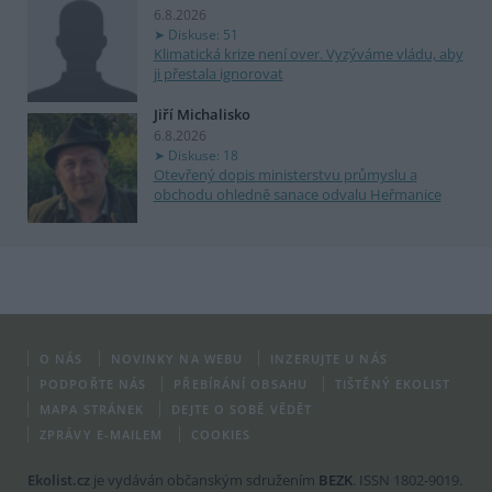
6.8.2026
Diskuse: 51
Klimatická krize není over. Vyzýváme vládu, aby
ji přestala ignorovat
Jiří Michalisko
6.8.2026
Diskuse: 18
Otevřený dopis ministerstvu průmyslu a
obchodu ohledně sanace odvalu Heřmanice
O NÁS
NOVINKY NA WEBU
INZERUJTE U NÁS
PODPOŘTE NÁS
PŘEBÍRÁNÍ OBSAHU
TIŠTĚNÝ EKOLIST
MAPA STRÁNEK
DEJTE O SOBĚ VĚDĚT
ZPRÁVY E-MAILEM
COOKIES
Ekolist.cz
je vydáván občanským sdružením
BEZK
. ISSN 1802-9019.