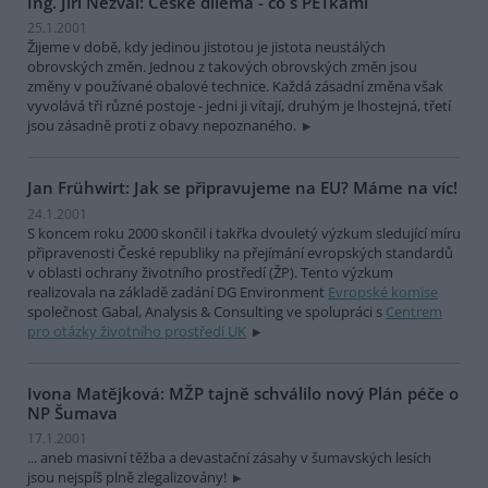
Ing. Jiří Nezval: České dilema - co s PETkami
25.1.2001
Žijeme v době, kdy jedinou jistotou je jistota neustálých
obrovských změn. Jednou z takových obrovských změn jsou
změny v používané obalové technice. Každá zásadní změna však
vyvolává tři různé postoje - jedni ji vítají, druhým je lhostejná, třetí
jsou zásadně proti z obavy nepoznaného.
Jan Frühwirt: Jak se připravujeme na EU? Máme na víc!
24.1.2001
S koncem roku 2000 skončil i takřka dvouletý výzkum sledující míru
připravenosti České republiky na přejímání evropských standardů
v oblasti ochrany životního prostředí (ŽP). Tento výzkum
realizovala na základě zadání DG Environment
Evropské komise
společnost Gabal, Analysis & Consulting ve spolupráci s
Centrem
pro otázky životního prostředí UK
Ivona Matějková: MŽP tajně schválilo nový Plán péče o
NP Šumava
17.1.2001
... aneb masivní těžba a devastační zásahy v šumavských lesích
jsou nejspíš plně zlegalizovány!