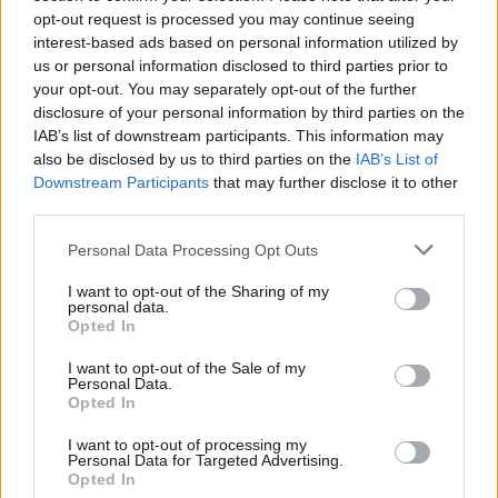
Ekologické organizace i ta část lidu v české kotlině a moravských
opt-out request is processed you may continue seeing
úvalech, která má srdce nakloněné přírodě, mají často potíže se
interest-based ads based on personal information utilized by
svou vlastní aktivností. Člověk vidí kolem sebe plno neřádu, a to
us or personal information disclosed to third parties prior to
nejen v potoce nebo škarpě silnice. Okolnostem se dosud
your opt-out. You may separately opt-out of the further
nepodařilo zbavit ho přirozeného puzení problémy řešit a tak neví,
kam dřív skočit. Nemůžu ale přece dělat všechno! To by se z toho
disclosure of your personal information by third parties on the
jeden člověk, ba i středně velká organizace museli zbláznit. Co si
IAB’s list of downstream participants. This information may
mám vybrat? Je problém přejížděných žab menší než problém
also be disclosed by us to third parties on the
IAB’s List of
uprchlíků z Afganistánu, jak říká s oblibou Sváťa Karásek?
Downstream Participants
that may further disclose it to other
third parties.
Jarmila Přibylová: Nový zákon o posuzování vlivů na
Personal Data Processing Opt Outs
životní prostředí - krok zpět
11.12.2000
I want to opt-out of the Sharing of my
Nové znění zákona o posuzování vlivů na životní prostředí,
personal data.
odsouhlaseného drtivou většinou
Poslanecké sněmovny
Opted In
(poměrem 150 : 9) dne 8. prosince 2000, představuje negativní
posun oproti stávajícímu stavu. Nový zákon po zásahu poslanců
I want to opt-out of the Sale of my
ODS
a
ČSSD
výrazně omezuje možnost veřejnosti do procesu
Personal Data.
vstupovat. Dá se tak říci, že se tento zákon stal obětí opoziční
Opted In
smlouvy mezi ODS a ČSSD.
I want to opt-out of processing my
Personal Data for Targeted Advertising.
Opted In
Ivona Matějková: Pravda vyjde najevo