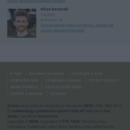
využít renovace stávajících budov
Kilian Kaminski
1.8.2026
Diskuse: 41
Evropa slibuje právo na opravu. Budou ale
opravy skutečně levnější?
O NÁS
NOVINKY NA WEBU
INZERUJTE U NÁS
PODPOŘTE NÁS
PŘEBÍRÁNÍ OBSAHU
TIŠTĚNÝ EKOLIST
MAPA STRÁNEK
DEJTE O SOBĚ VĚDĚT
ZPRÁVY E-MAILEM
COOKIES
Ekolist.cz
je vydáván občanským sdružením
BEZK
. ISSN 1802-9019.
Za
webhosting
a
publikační systém TOOLKIT
děkujeme
Ecn
studiu
. Navštivte
Ecomonitor
.
Copyright ©
BEZK
. Copyright ©
ČTK
,
TASR
. Všechna práva
vyhrazena. Publikování nebo šíření obsahu je bez předchozího