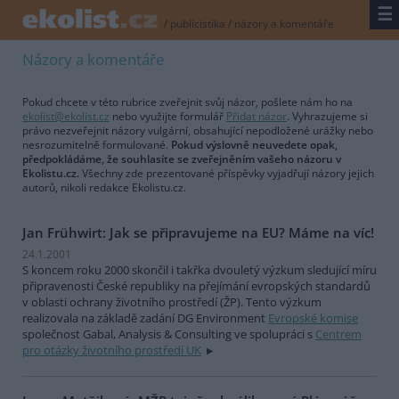
☰
/
publicistika
/
názory a komentáře
Názory a komentáře
Pokud chcete v této rubrice zveřejnit svůj názor, pošlete nám ho na
ekolist@ekolist.cz
nebo využijte formulář
Přidat názor
. Vyhrazujeme si
právo nezveřejnit názory vulgární, obsahující nepodložené urážky nebo
nesrozumitelně formulované.
Pokud výslovně neuvedete opak,
předpokládáme, že souhlasíte se zveřejněním vašeho názoru v
Ekolistu.cz.
Všechny zde prezentované příspěvky vyjadřují názory jejich
autorů, nikoli redakce Ekolistu.cz.
Jan Frühwirt: Jak se připravujeme na EU? Máme na víc!
24.1.2001
S koncem roku 2000 skončil i takřka dvouletý výzkum sledující míru
připravenosti České republiky na přejímání evropských standardů
v oblasti ochrany životního prostředí (ŽP). Tento výzkum
realizovala na základě zadání DG Environment
Evropské komise
společnost Gabal, Analysis & Consulting ve spolupráci s
Centrem
pro otázky životního prostředí UK