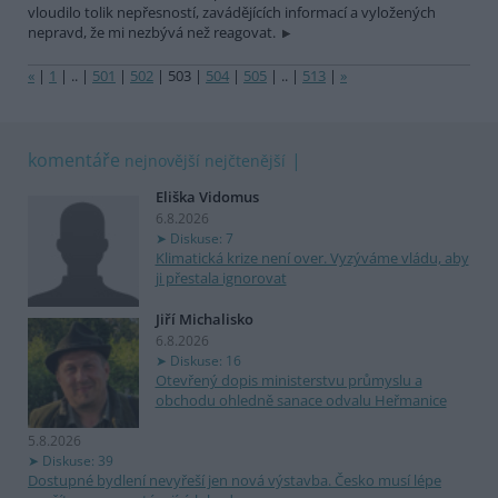
vloudilo tolik nepřesností, zavádějících informací a vyložených
nepravd, že mi nezbývá než reagovat.
«
|
1
|
..
|
501
|
502
|
503
|
504
|
505
|
..
|
513
|
»
komentáře
nejnovější
nejčtenější
Eliška Vidomus
6.8.2026
Diskuse: 7
Klimatická krize není over. Vyzýváme vládu, aby
ji přestala ignorovat
Jiří Michalisko
6.8.2026
Diskuse: 16
Otevřený dopis ministerstvu průmyslu a
obchodu ohledně sanace odvalu Heřmanice
5.8.2026
Diskuse: 39
Dostupné bydlení nevyřeší jen nová výstavba. Česko musí lépe