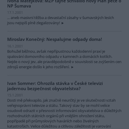
Ivona Matějková: MŽP tajně schválilo nový Plán péče o
NP Šumava
17.1.2001
... aneb masivní těžba a devastační zásahy v šumavských lesích
jsou nejspíš plně zlegalizovány!
Miroslav Konečný: Nespalujme odpady doma!
16.1.2001
Bohužel běžnou, avšak nepřípustnou každodenní praxí je
spalování domovního odpadu v kamnech a domácích kotlích.
Nejde o nový jev, ale pravděpodobně v souvislosti se zvýšením cen
zdrojů energie došlo k jeho rozšíření.
Ivan Sommer: Ohrozila stávka v České televizi
jadernou bezpečnost obyvatelstva?
15.1.2001
Dosti mě překvapilo, jak značně neurčitý je ve skutečnosti vztah
veřejnoprávní televize a státu. Takový stav by se mohl velice
osudově odrazit v přesnosti informování obyvatelstva o důležitých
rozhodnutích státních orgánů při vnějším ohrožení státu,
popřípadě při průmyslových haváriích nebo živelných
katastrofách. Velice důležitou a citlivou záležitostí je varování