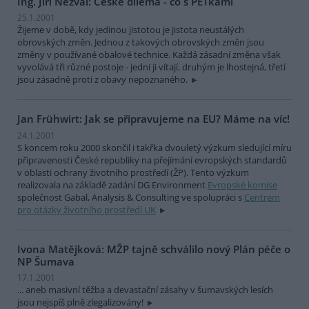
Ing. Jiří Nezval: České dilema - co s PETkami
25.1.2001
Žijeme v době, kdy jedinou jistotou je jistota neustálých
obrovských změn. Jednou z takových obrovských změn jsou
změny v používané obalové technice. Každá zásadní změna však
vyvolává tři různé postoje - jedni ji vítají, druhým je lhostejná, třetí
jsou zásadně proti z obavy nepoznaného.
Jan Frühwirt: Jak se připravujeme na EU? Máme na víc!
24.1.2001
S koncem roku 2000 skončil i takřka dvouletý výzkum sledující míru
připravenosti České republiky na přejímání evropských standardů
v oblasti ochrany životního prostředí (ŽP). Tento výzkum
realizovala na základě zadání DG Environment
Evropské komise
společnost Gabal, Analysis & Consulting ve spolupráci s
Centrem
pro otázky životního prostředí UK
Ivona Matějková: MŽP tajně schválilo nový Plán péče o
NP Šumava
17.1.2001
... aneb masivní těžba a devastační zásahy v šumavských lesích
jsou nejspíš plně zlegalizovány!