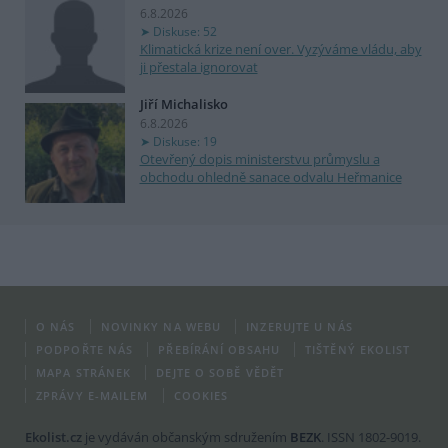
6.8.2026
Diskuse: 52
Klimatická krize není over. Vyzýváme vládu, aby
ji přestala ignorovat
Jiří Michalisko
6.8.2026
Diskuse: 19
Otevřený dopis ministerstvu průmyslu a
obchodu ohledně sanace odvalu Heřmanice
O NÁS
NOVINKY NA WEBU
INZERUJTE U NÁS
PODPOŘTE NÁS
PŘEBÍRÁNÍ OBSAHU
TIŠTĚNÝ EKOLIST
MAPA STRÁNEK
DEJTE O SOBĚ VĚDĚT
ZPRÁVY E-MAILEM
COOKIES
Ekolist.cz
je vydáván občanským sdružením
BEZK
. ISSN 1802-9019.