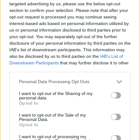
targeted advertising by us, please use the below opt-out
section to confirm your selection. Please note that after your
Tomáš Kramár: Česká veřejnost a životní prostředí:
opt-out request is processed you may continue seeing
roste optimismus, neznalost zůstává
interest-based ads based on personal information utilized by
9.1.2001
us or personal information disclosed to third parties prior to
Nízká "ekogramotnost" široké veřejnosti, okrajovost problematiky
your opt-out. You may separately opt-out of the further
životního prostředí v agendě rozhodujících politických subjektů a
disclosure of your personal information by third parties on the
vnímání environmentálních ohledů jako ohrožení ekonomického
IAB’s list of downstream participants. This information may
rozvoje, to jsou některé ze závěrů Analýzy připravenosti ČR na
implementaci (tj. reálné uplatnění) norem
EU
v oblasti ochrany
also be disclosed by us to third parties on the
IAB’s List of
životního prostředí. Pro
Evropskou komisi
tento projekt
Downstream Participants
that may further disclose it to other
zpracovaly
Centrum pro životní prostředí Univerzity Karlovy
a
third parties.
firma Gabal, Analysis and Consulting v období od října 1999 do
prosince 2000.
Personal Data Processing Opt Outs
I want to opt-out of the Sharing of my
Ondřej Simon: Poznámka o televizi, vepřích a
personal data.
vánočních stromcích
Opted In
28.12.2000
Ekologické organizace i ta část lidu v české kotlině a moravských
I want to opt-out of the Sale of my
Personal Data.
úvalech, která má srdce nakloněné přírodě, mají často potíže se
Opted In
svou vlastní aktivností. Člověk vidí kolem sebe plno neřádu, a to
nejen v potoce nebo škarpě silnice. Okolnostem se dosud
I want to opt-out of processing my
nepodařilo zbavit ho přirozeného puzení problémy řešit a tak neví,