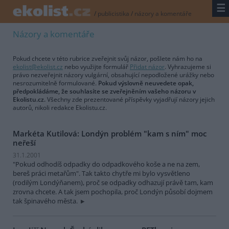
☰
/
publicistika
/
názory a komentáře
Názory a komentáře
Pokud chcete v této rubrice zveřejnit svůj názor, pošlete nám ho na
ekolist@ekolist.cz
nebo využijte formulář
Přidat názor
. Vyhrazujeme si
právo nezveřejnit názory vulgární, obsahující nepodložené urážky nebo
nesrozumitelně formulované.
Pokud výslovně neuvedete opak,
předpokládáme, že souhlasíte se zveřejněním vašeho názoru v
Ekolistu.cz.
Všechny zde prezentované příspěvky vyjadřují názory jejich
autorů, nikoli redakce Ekolistu.cz.
Markéta Kutilová: Londýn problém "kam s ním" moc
neřeší
31.1.2001
"Pokud odhodíš odpadky do odpadkového koše a ne na zem,
bereš práci metařům". Tak takto chytře mi bylo vysvětleno
(rodilým Londýňanem), proč se odpadky odhazují právě tam, kam
zrovna chcete. A tak jsem pochopila, proč Londýn působí dojmem
tak špinavého města.