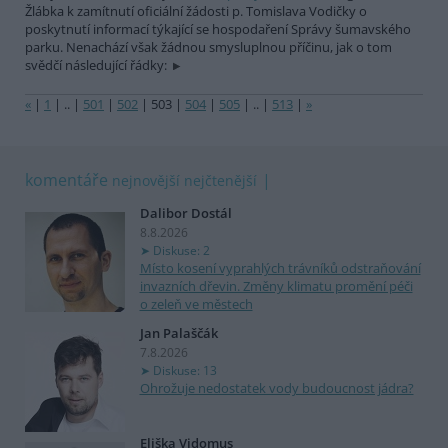
Žlábka k zamítnutí oficiální žádosti p. Tomislava Vodičky o
poskytnutí informací týkající se hospodaření Správy šumavského
parku. Nenachází však žádnou smysluplnou příčinu, jak o tom
svědčí následující řádky:
«
|
1
|
..
|
501
|
502
|
503
|
504
|
505
|
..
|
513
|
»
komentáře
nejnovější
nejčtenější
Dalibor Dostál
8.8.2026
Diskuse: 2
Místo kosení vyprahlých trávníků odstraňování
invazních dřevin. Změny klimatu promění péči
o zeleň ve městech
Jan Palaščák
7.8.2026
Diskuse: 13
Ohrožuje nedostatek vody budoucnost jádra?
Eliška Vidomus