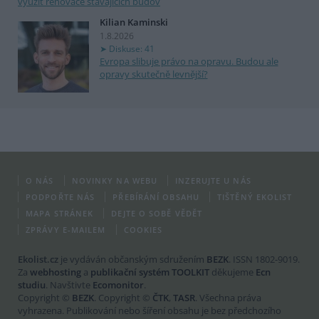
využít renovace stávajících budov
Kilian Kaminski
1.8.2026
Diskuse: 41
Evropa slibuje právo na opravu. Budou ale
opravy skutečně levnější?
O NÁS
NOVINKY NA WEBU
INZERUJTE U NÁS
PODPOŘTE NÁS
PŘEBÍRÁNÍ OBSAHU
TIŠTĚNÝ EKOLIST
MAPA STRÁNEK
DEJTE O SOBĚ VĚDĚT
ZPRÁVY E-MAILEM
COOKIES
Ekolist.cz
je vydáván občanským sdružením
BEZK
. ISSN 1802-9019.
Za
webhosting
a
publikační systém TOOLKIT
děkujeme
Ecn
studiu
. Navštivte
Ecomonitor
.
Copyright ©
BEZK
. Copyright ©
ČTK
,
TASR
. Všechna práva
vyhrazena. Publikování nebo šíření obsahu je bez předchozího