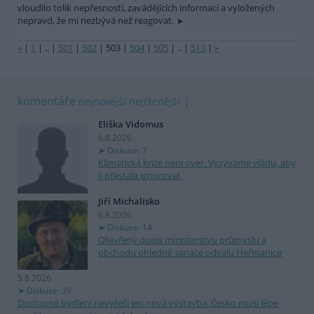
vloudilo tolik nepřesností, zavádějících informací a vyložených
nepravd, že mi nezbývá než reagovat.
«
|
1
|
..
|
501
|
502
|
503
|
504
|
505
|
..
|
513
|
»
komentáře
nejnovější
nejčtenější
Eliška Vidomus
6.8.2026
Diskuse: 7
Klimatická krize není over. Vyzýváme vládu, aby
ji přestala ignorovat
Jiří Michalisko
6.8.2026
Diskuse: 14
Otevřený dopis ministerstvu průmyslu a
obchodu ohledně sanace odvalu Heřmanice
5.8.2026
Diskuse: 39
Dostupné bydlení nevyřeší jen nová výstavba. Česko musí lépe