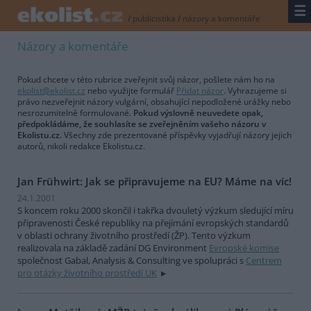
☰
/
publicistika
/
názory a komentáře
Názory a komentáře
Pokud chcete v této rubrice zveřejnit svůj názor, pošlete nám ho na
ekolist@ekolist.cz
nebo využijte formulář
Přidat názor
. Vyhrazujeme si
právo nezveřejnit názory vulgární, obsahující nepodložené urážky nebo
nesrozumitelně formulované.
Pokud výslovně neuvedete opak,
předpokládáme, že souhlasíte se zveřejněním vašeho názoru v
Ekolistu.cz.
Všechny zde prezentované příspěvky vyjadřují názory jejich
autorů, nikoli redakce Ekolistu.cz.
Jan Frühwirt: Jak se připravujeme na EU? Máme na víc!
24.1.2001
S koncem roku 2000 skončil i takřka dvouletý výzkum sledující míru
připravenosti České republiky na přejímání evropských standardů
v oblasti ochrany životního prostředí (ŽP). Tento výzkum
realizovala na základě zadání DG Environment
Evropské komise
společnost Gabal, Analysis & Consulting ve spolupráci s
Centrem
pro otázky životního prostředí UK