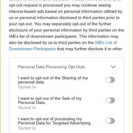
Ekologické organizace i ta část lidu v české kotlině a moravských
opt-out request is processed you may continue seeing
úvalech, která má srdce nakloněné přírodě, mají často potíže se
interest-based ads based on personal information utilized by
svou vlastní aktivností. Člověk vidí kolem sebe plno neřádu, a to
us or personal information disclosed to third parties prior to
nejen v potoce nebo škarpě silnice. Okolnostem se dosud
your opt-out. You may separately opt-out of the further
nepodařilo zbavit ho přirozeného puzení problémy řešit a tak neví,
kam dřív skočit. Nemůžu ale přece dělat všechno! To by se z toho
disclosure of your personal information by third parties on the
jeden člověk, ba i středně velká organizace museli zbláznit. Co si
IAB’s list of downstream participants. This information may
mám vybrat? Je problém přejížděných žab menší než problém
also be disclosed by us to third parties on the
IAB’s List of
uprchlíků z Afganistánu, jak říká s oblibou Sváťa Karásek?
Downstream Participants
that may further disclose it to other
third parties.
Jarmila Přibylová: Nový zákon o posuzování vlivů na
Personal Data Processing Opt Outs
životní prostředí - krok zpět
11.12.2000
I want to opt-out of the Sharing of my
Nové znění zákona o posuzování vlivů na životní prostředí,
personal data.
odsouhlaseného drtivou většinou
Poslanecké sněmovny
Opted In
(poměrem 150 : 9) dne 8. prosince 2000, představuje negativní
posun oproti stávajícímu stavu. Nový zákon po zásahu poslanců
I want to opt-out of the Sale of my
ODS
a
ČSSD
výrazně omezuje možnost veřejnosti do procesu
Personal Data.
vstupovat. Dá se tak říci, že se tento zákon stal obětí opoziční
Opted In
smlouvy mezi ODS a ČSSD.
I want to opt-out of processing my
Personal Data for Targeted Advertising.
Opted In
Ivona Matějková: Pravda vyjde najevo