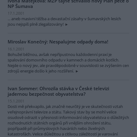
Ivona Matějková: MŽP tajně schválilo nový Plán péče o
NP Šumava
17.1.2001
... aneb masivní těžba a devastační zásahy v šumavských lesích
jsou nejspíš plně zlegalizovány!
Miroslav Konečný: Nespalujme odpady doma!
16.1.2001
Bohužel běžnou, avšak nepřípustnou každodenní praxí je
spalování domovního odpadu v kamnech a domácích kotlích.
Nejde o nový jev, ale pravděpodobně v souvislosti se zvýšením cen
zdrojů energie došlo k jeho rozšíření.
Ivan Sommer: Ohrozila stávka v České televizi
jadernou bezpečnost obyvatelstva?
15.1.2001
Dosti mě překvapilo, jak značně neurčitý je ve skutečnosti vztah
veřejnoprávní televize a státu. Takový stav by se mohl velice
osudově odrazit v přesnosti informování obyvatelstva o důležitých
rozhodnutích státních orgánů při vnějším ohrožení státu,
popřípadě při průmyslových haváriích nebo živelných
katastrofách. Velice důležitou a citlivou záležitostí je varování