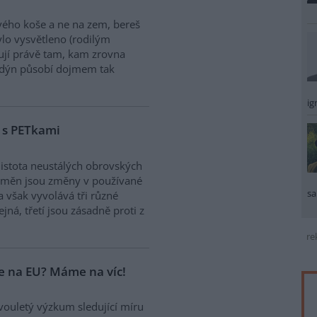
ého koše a ne na zem, bereš
ylo vysvětleno (rodilým
jí právě tam, kam zrovna
ondýn působí dojmem tak
ig
o s PETkami
 jistota neustálých obrovských
změn jsou změny v používané
sa
 však vyvolává tři různé
tejná, třetí jsou zásadně proti z
re
me na EU? Máme na víc!
vouletý výzkum sledující míru