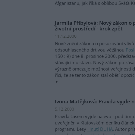
Afganistánu, jak říká s oblibou Sváťa 
Jarmila Přibylová: Nový zákon o 
životní prostředí - krok zpět
11.12.2000
Nové znění zákona o posuzování vlivů n
odsouhlaseného drtivou většinou
Pos
150 : 9) dne 8. prosince 2000, předsta
stávajícímu stavu. Nový zákon po zás
výrazně omezuje možnost veřejnosti d
říci, že se tento zákon stal obětí opo
Ivona Matějková: Pravda vyjde 
5.12.2000
Pravda časem vyjde najevo - pod tímt
uveřejněn v Klatovském deníku článek
programu Lesy
Hnutí DUHA
. Autor př