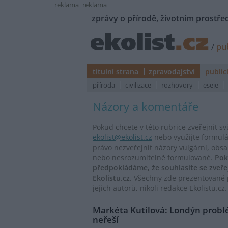
reklama
reklama
zprávy o přírodě, životním prostřed
/
pub
titulní strana
zpravodajství
public
příroda
civilizace
rozhovory
eseje
Názory a komentáře
Pokud chcete v této rubrice zveřejnit s
ekolist@ekolist.cz
nebo využijte formul
právo nezveřejnit názory vulgární, obs
nebo nesrozumitelně formulované.
Pok
předpokládáme, že souhlasíte se zveř
Ekolistu.cz.
Všechny zde prezentované p
jejich autorů, nikoli redakce Ekolistu.cz.
Markéta Kutilová: Londýn prob
neřeší