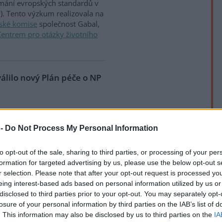
ímání evropských standardů v
P). Tento výzkum realizovala na
ské komise
společnost Gabal,
Centrem pro otázky životního
álilo nový Plán péče o NP
sahy v šumavských lesích jsou
 -
Do Not Process My Personal Information
rek
to opt-out of the sale, sharing to third parties, or processing of your per
odpady doma!
formation for targeted advertising by us, please use the below opt-out s
r selection. Please note that after your opt-out request is processed y
aždodenní praxí je spalování
eing interest-based ads based on personal information utilized by us or
ch kotlích. Nejde o nový jev,
disclosed to third parties prior to your opt-out. You may separately opt-
ýšením cen zdrojů energie
losure of your personal information by third parties on the IAB’s list of
. This information may also be disclosed by us to third parties on the
IA