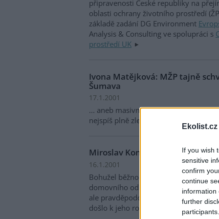
připravenosti České republiky na přej
oblasti ochrany životního prostředí (Ž
základě zadání DG Environment
Evrop
Analysis & Consulting ve spolupráci s
prostředí UK
Ivona Matějková: MŽP tajně schv
Šumava
17.1.2001
... aneb masivní těžba a devastační zá
nejspíš plně zlegalizovány!
Ekolist.cz
If you wish 
Miroslav Konečný: Nespalujme 
sensitive in
16.1.2001
confirm you
Bohužel běžnou, avšak nepřípustnou k
continue se
domovního odpadu v kamnech a domácí
information 
ale pravděpodobně v souvislosti se zv
further disc
došlo k jeho rozšíření.
participants