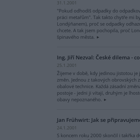
31.1.2001
"Pokud odhodíš odpadky do odpadkov
práci metařům". Tak takto chytře mi b
Londýňanem), proč se odpadky odhazu
chcete. A tak jsem pochopila, proč L
špinavého města.
Ing. Jiří Nezval: České dilema - c
25.1.2001
Žijeme v době, kdy jedinou jistotou je
změn. Jednou z takových obrovských 
obalové technice. Každá zásadní změna
postoje - jedni ji vítají, druhým je lhos
obavy nepoznaného.
Jan Frühwirt: Jak se připravuje
24.1.2001
S koncem roku 2000 skončil i takřka d