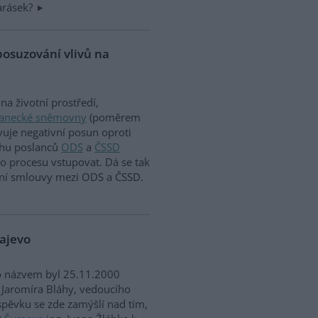
Karásek?
posuzování vlivů na
a životní prostředí,
lanecké sněmovny
(poměrem
vuje negativní posun oproti
ahu poslanců
ODS
a
ČSSD
o procesu vstupovat. Dá se tak
ziční smlouvy mezi ODS a ČSSD.
najevo
o názvem byl 25.11.2000
 Jaromíra Bláhy, vedoucího
íspěvku se zde zamýšlí nad tím,