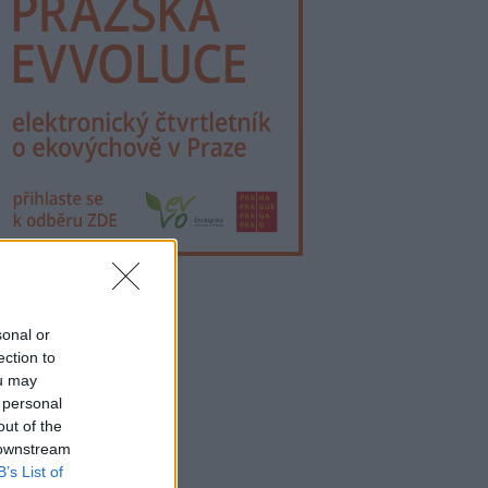
lama
sonal or
ection to
ou may
 personal
out of the
 downstream
B’s List of