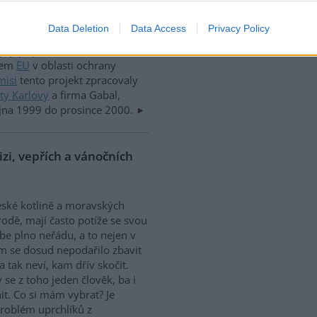
ti, okrajovost problematiky
cích politických subjektů a
Data Deletion
Data Access
Privacy Policy
ko ohrožení ekonomického
lýzy připravenosti ČR na
orem
EU
v oblasti ochrany
misi
tento projekt zpracovaly
ty Karlovy
a firma Gabal,
íjna 1999 do prosince 2000.
zi, vepřích a vánočních
české kotlině a moravských
odě, mají často potíže se svou
ebe plno neřádu, a to nejen v
m se dosud nepodařilo zbavit
 tak neví, kam dřív skočit.
se z toho jeden člověk, ba i
it. Co si mám vybrat? Je
roblém uprchlíků z