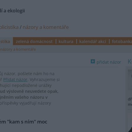
í a ekologii
licistika
/
názory a komentáře
istika
zelená domácnost
kultura
kalendář akcí
fotobank
názory a komentáře
přidat názor
vůj názor, pošlete nám ho na
ář
Přidat názor
. Vyhrazujeme si
ahující nepodložené urážky
ud výslovně neuvedete opak,
ejněním vašeho názoru v
dř
říspěvky vyjadřují názory
m
lém "kam s ním" moc