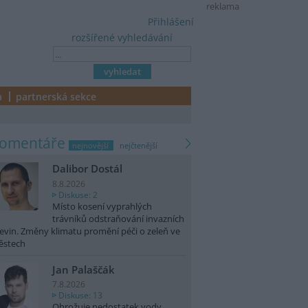
reklama
Přihlášení
rozšířené vyhledávání
a
partnerská sekce
komentáře
nejnovější
nejčtenější
Dalibor Dostál
8.8.2026
Diskuse: 2
Místo kosení vyprahlých
trávníků odstraňování invazních
evin. Změny klimatu promění péči o zeleň ve
ěstech
Jan Palaščák
7.8.2026
Diskuse: 13
Ohrožuje nedostatek vody