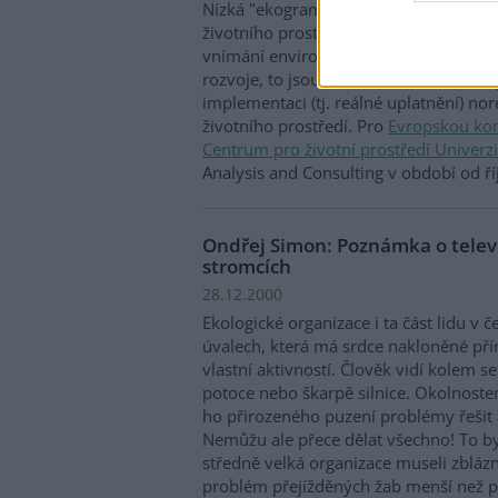
Nízká "ekogramotnost" široké veřejnos
životního prostředí v agendě rozhodují
vnímání environmentálních ohledů ja
rozvoje, to jsou některé ze závěrů Ana
implementaci (tj. reálné uplatnění) n
životního prostředí. Pro
Evropskou ko
Centrum pro životní prostředí Univerzi
Analysis and Consulting v období od ř
Ondřej Simon: Poznámka o televi
stromcích
28.12.2000
Ekologické organizace i ta část lidu v 
úvalech, která má srdce nakloněné přír
vlastní aktivností. Člověk vidí kolem s
potoce nebo škarpě silnice. Okolnoste
ho přirozeného puzení problémy řešit a
Nemůžu ale přece dělat všechno! To by 
středně velká organizace museli zblázn
problém přejížděných žab menší než p