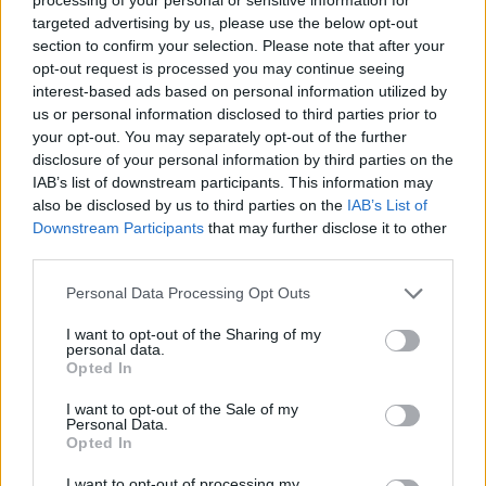
jadernou bezpečnost obyvatelstva?
targeted advertising by us, please use the below opt-out
15.1.2001
section to confirm your selection. Please note that after your
Dosti mě překvapilo, jak značně neurčitý je ve skutečnosti vztah
opt-out request is processed you may continue seeing
veřejnoprávní televize a státu. Takový stav by se mohl velice
interest-based ads based on personal information utilized by
osudově odrazit v přesnosti informování obyvatelstva o důležitých
us or personal information disclosed to third parties prior to
rozhodnutích státních orgánů při vnějším ohrožení státu,
popřípadě při průmyslových haváriích nebo živelných
your opt-out. You may separately opt-out of the further
katastrofách. Velice důležitou a citlivou záležitostí je varování
disclosure of your personal information by third parties on the
obyvatelstva při poruchách v jaderných elektrárnách, jejichž dopad
IAB’s list of downstream participants. This information may
by se mohl projevit třeba i v okolních státech. Samozřejmě televize
also be disclosed by us to third parties on the
IAB’s List of
představuje jen část společenských informačních systémů. Patří
Downstream Participants
that may further disclose it to other
však k těm nejvýznamnějším a nejnázornějším metodám sdělování
third parties.
informací obyvatelstvu.
Personal Data Processing Opt Outs
Tomáš Kramár: Česká veřejnost a životní prostředí:
roste optimismus, neznalost zůstává
I want to opt-out of the Sharing of my
personal data.
9.1.2001
Opted In
Nízká "ekogramotnost" široké veřejnosti, okrajovost problematiky
životního prostředí v agendě rozhodujících politických subjektů a
I want to opt-out of the Sale of my
vnímání environmentálních ohledů jako ohrožení ekonomického
Personal Data.
rozvoje, to jsou některé ze závěrů Analýzy připravenosti ČR na
Opted In
implementaci (tj. reálné uplatnění) norem
EU
v oblasti ochrany
životního prostředí. Pro
Evropskou komisi
tento projekt
I want to opt-out of processing my