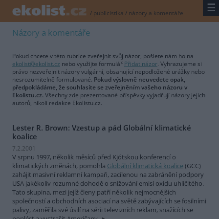
☰
/
publicistika
/
názory a komentáře
Názory a komentáře
Pokud chcete v této rubrice zveřejnit svůj názor, pošlete nám ho na
ekolist@ekolist.cz
nebo využijte formulář
Přidat názor
. Vyhrazujeme si
právo nezveřejnit názory vulgární, obsahující nepodložené urážky nebo
nesrozumitelně formulované.
Pokud výslovně neuvedete opak,
předpokládáme, že souhlasíte se zveřejněním vašeho názoru v
Ekolistu.cz.
Všechny zde prezentované příspěvky vyjadřují názory jejich
autorů, nikoli redakce Ekolistu.cz.
Lester R. Brown: Vzestup a pád Globální klimatické
koalice
7.2.2001
V srpnu 1997, několik měsíců před Kjótskou konferencí o
klimatických změnách, pomohla
Globální klimatická koalice
(GCC)
zahájit masivní reklamní kampaň, zacílenou na zabránění podpory
USA jakékoliv rozumné dohodě o snižování emisí oxidu uhličitého.
Tato skupina, mezi jejíž členy patří několik nejmocnějších
společností a obchodních asociací na světě zabývajících se fosilními
palivy, zaměřila své úsilí na sérii televizních reklam, snažících se
poplést a vystrašit Američany.