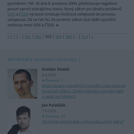
(poměrem 150 : 9) dne 8. prosince 2000, představuje negativní
posun oproti stávajícímu stavu. Nový zákon po zásahu poslanců
ODS
a
ČSSD
výrazně omezuje možnost veřejnosti do procesu
vstupovat. Dá se tak říci, že se tento zákon stal obětí opoziční
smlouvy mezi ODS a ČSSD.
«
|
1
|
..
|
501
|
502
|
503
|
504
|
505
|
..
|
513
|
»
komentáře
nejnovější
nejčtenější
Dalibor Dostál
8.8.2026
Diskuse: 2
Místo kosení vyprahlých trávníků odstraňování
invazních dřevin. Změny klimatu promění péči
o zeleň ve městech
Jan Palaščák
7.8.2026
Diskuse: 23
Ohrožuje nedostatek vody budoucnost jádra?