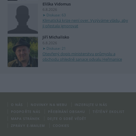
Eliška Vidomus
6.8.2026
Diskuse: 63
Klimatická krize není over. Vyzýváme vládu, aby
ji přestala ignorovat
Jiří Michalisko
6.8.2026
Diskuse: 21
Otevřený dopis ministerstvu průmyslu a
obchodu ohledně sanace odvalu Heřmanice
O NÁS
NOVINKY NA WEBU
INZERUJTE U NÁS
PODPOŘTE NÁS
PŘEBÍRÁNÍ OBSAHU
TIŠTĚNÝ EKOLIST
MAPA STRÁNEK
DEJTE O SOBĚ VĚDĚT
ZPRÁVY E-MAILEM
COOKIES