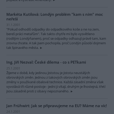
Markéta Kutilová: Londýn problém "kam s ním" moc
neřeší
31.1.2001
"Pokud odhodíš odpadky do odpadkového koše a ne na zem,
bereš práci metařům". Tak takto chytře mi bylo vysvětleno
(rodilým Londýňanem), proč se odpadky odhazují právě tam, kam
zrovna chcete. A tak jsem pochopila, proč Londýn působí dojmem
tak špinavého města.
Ing. Jiří Nezval: České dilema - co s PETkami
25.1.2001
Žijeme v době, kdy jedinou jistotou je jistota neustálých
obrovských změn. Jednou z takových obrovských změn jsou
změny v používané obalové technice. Každá zásadní změna však
vyvolává tři různé postoje - jedni ji vítají, druhým je lhostejná, třetí
jsou zásadně proti z obavy nepoznaného.
Jan Frühwirt: Jak se připravujeme na EU? Máme na víc!
24.1.2001