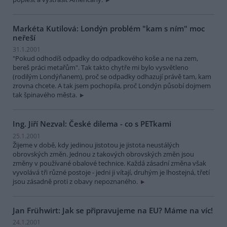
Markéta Kutilová: Londýn problém "kam s ním" moc
neřeší
31.1.2001
"Pokud odhodíš odpadky do odpadkového koše a ne na zem,
bereš práci metařům". Tak takto chytře mi bylo vysvětleno
(rodilým Londýňanem), proč se odpadky odhazují právě tam, kam
zrovna chcete. A tak jsem pochopila, proč Londýn působí dojmem
tak špinavého města.
Ing. Jiří Nezval: České dilema - co s PETkami
25.1.2001
Žijeme v době, kdy jedinou jistotou je jistota neustálých
obrovských změn. Jednou z takových obrovských změn jsou
změny v používané obalové technice. Každá zásadní změna však
vyvolává tři různé postoje - jedni ji vítají, druhým je lhostejná, třetí
jsou zásadně proti z obavy nepoznaného.
Jan Frühwirt: Jak se připravujeme na EU? Máme na víc!
24.1.2001