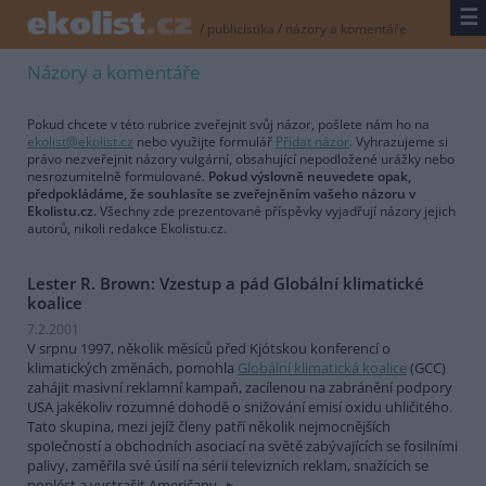
☰
/
publicistika
/
názory a komentáře
Názory a komentáře
Pokud chcete v této rubrice zveřejnit svůj názor, pošlete nám ho na
ekolist@ekolist.cz
nebo využijte formulář
Přidat názor
. Vyhrazujeme si
právo nezveřejnit názory vulgární, obsahující nepodložené urážky nebo
nesrozumitelně formulované.
Pokud výslovně neuvedete opak,
předpokládáme, že souhlasíte se zveřejněním vašeho názoru v
Ekolistu.cz.
Všechny zde prezentované příspěvky vyjadřují názory jejich
autorů, nikoli redakce Ekolistu.cz.
Lester R. Brown: Vzestup a pád Globální klimatické
koalice
7.2.2001
V srpnu 1997, několik měsíců před Kjótskou konferencí o
klimatických změnách, pomohla
Globální klimatická koalice
(GCC)
zahájit masivní reklamní kampaň, zacílenou na zabránění podpory
USA jakékoliv rozumné dohodě o snižování emisí oxidu uhličitého.
Tato skupina, mezi jejíž členy patří několik nejmocnějších
společností a obchodních asociací na světě zabývajících se fosilními
palivy, zaměřila své úsilí na sérii televizních reklam, snažících se
poplést a vystrašit Američany.