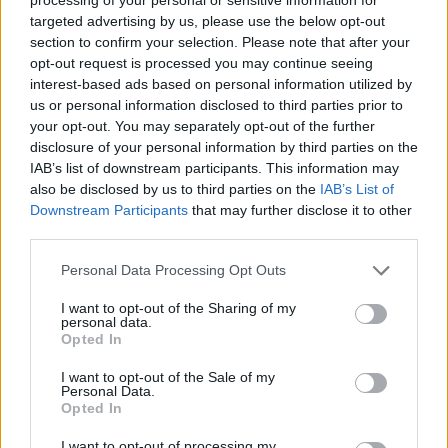
jadernou bezpečnost obyvatelstva?
targeted advertising by us, please use the below opt-out
15.1.2001
section to confirm your selection. Please note that after your
Dosti mě překvapilo, jak značně neurčitý je ve skutečnosti vztah
opt-out request is processed you may continue seeing
veřejnoprávní televize a státu. Takový stav by se mohl velice
interest-based ads based on personal information utilized by
osudově odrazit v přesnosti informování obyvatelstva o důležitých
us or personal information disclosed to third parties prior to
rozhodnutích státních orgánů při vnějším ohrožení státu,
popřípadě při průmyslových haváriích nebo živelných
your opt-out. You may separately opt-out of the further
katastrofách. Velice důležitou a citlivou záležitostí je varování
disclosure of your personal information by third parties on the
obyvatelstva při poruchách v jaderných elektrárnách, jejichž dopad
IAB’s list of downstream participants. This information may
by se mohl projevit třeba i v okolních státech. Samozřejmě televize
also be disclosed by us to third parties on the
IAB’s List of
představuje jen část společenských informačních systémů. Patří
Downstream Participants
that may further disclose it to other
však k těm nejvýznamnějším a nejnázornějším metodám sdělování
third parties.
informací obyvatelstvu.
Personal Data Processing Opt Outs
Tomáš Kramár: Česká veřejnost a životní prostředí:
roste optimismus, neznalost zůstává
I want to opt-out of the Sharing of my
personal data.
9.1.2001
Opted In
Nízká "ekogramotnost" široké veřejnosti, okrajovost problematiky
životního prostředí v agendě rozhodujících politických subjektů a
I want to opt-out of the Sale of my
vnímání environmentálních ohledů jako ohrožení ekonomického
Personal Data.
rozvoje, to jsou některé ze závěrů Analýzy připravenosti ČR na
Opted In
implementaci (tj. reálné uplatnění) norem
EU
v oblasti ochrany
životního prostředí. Pro
Evropskou komisi
tento projekt
I want to opt-out of processing my