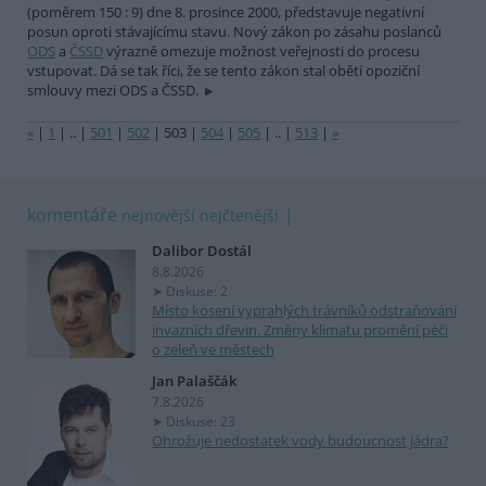
(poměrem 150 : 9) dne 8. prosince 2000, představuje negativní
posun oproti stávajícímu stavu. Nový zákon po zásahu poslanců
ODS
a
ČSSD
výrazně omezuje možnost veřejnosti do procesu
vstupovat. Dá se tak říci, že se tento zákon stal obětí opoziční
smlouvy mezi ODS a ČSSD.
«
|
1
|
..
|
501
|
502
|
503
|
504
|
505
|
..
|
513
|
»
komentáře
nejnovější
nejčtenější
Dalibor Dostál
8.8.2026
Diskuse: 2
Místo kosení vyprahlých trávníků odstraňování
invazních dřevin. Změny klimatu promění péči
o zeleň ve městech
Jan Palaščák
7.8.2026
Diskuse: 23
Ohrožuje nedostatek vody budoucnost jádra?