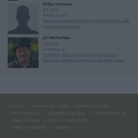
Eliška Vidomus
6.8.2026
Diskuse: 62
Klimatická krize není over. Vyzýváme vládu, aby
ji přestala ignorovat
Jiří Michalisko
6.8.2026
Diskuse: 21
Otevřený dopis ministerstvu průmyslu a
obchodu ohledně sanace odvalu Heřmanice
O NÁS
NOVINKY NA WEBU
INZERUJTE U NÁS
PODPOŘTE NÁS
PŘEBÍRÁNÍ OBSAHU
TIŠTĚNÝ EKOLIST
MAPA STRÁNEK
DEJTE O SOBĚ VĚDĚT
ZPRÁVY E-MAILEM
COOKIES