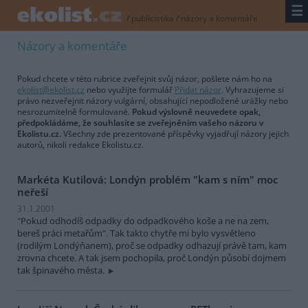
☰
/
publicistika
/
názory a komentáře
Názory a komentáře
Pokud chcete v této rubrice zveřejnit svůj názor, pošlete nám ho na
ekolist@ekolist.cz
nebo využijte formulář
Přidat názor
. Vyhrazujeme si
právo nezveřejnit názory vulgární, obsahující nepodložené urážky nebo
nesrozumitelně formulované.
Pokud výslovně neuvedete opak,
předpokládáme, že souhlasíte se zveřejněním vašeho názoru v
Ekolistu.cz.
Všechny zde prezentované příspěvky vyjadřují názory jejich
autorů, nikoli redakce Ekolistu.cz.
Markéta Kutilová: Londýn problém "kam s ním" moc
neřeší
31.1.2001
"Pokud odhodíš odpadky do odpadkového koše a ne na zem,
bereš práci metařům". Tak takto chytře mi bylo vysvětleno
(rodilým Londýňanem), proč se odpadky odhazují právě tam, kam
zrovna chcete. A tak jsem pochopila, proč Londýn působí dojmem
tak špinavého města.