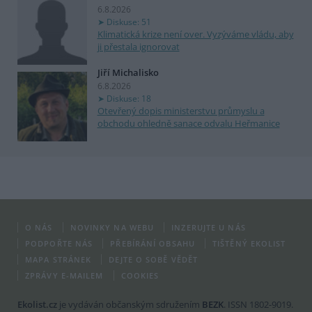
6.8.2026
Diskuse: 51
Klimatická krize není over. Vyzýváme vládu, aby
ji přestala ignorovat
Jiří Michalisko
6.8.2026
Diskuse: 18
Otevřený dopis ministerstvu průmyslu a
obchodu ohledně sanace odvalu Heřmanice
O NÁS
NOVINKY NA WEBU
INZERUJTE U NÁS
PODPOŘTE NÁS
PŘEBÍRÁNÍ OBSAHU
TIŠTĚNÝ EKOLIST
MAPA STRÁNEK
DEJTE O SOBĚ VĚDĚT
ZPRÁVY E-MAILEM
COOKIES
Ekolist.cz
je vydáván občanským sdružením
BEZK
. ISSN 1802-9019.