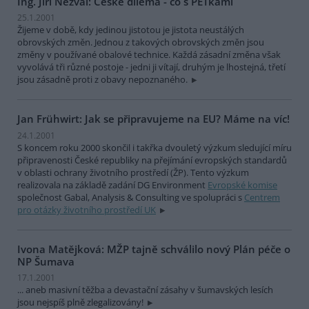
Ing. Jiří Nezval: České dilema - co s PETkami
25.1.2001
Žijeme v době, kdy jedinou jistotou je jistota neustálých
obrovských změn. Jednou z takových obrovských změn jsou
změny v používané obalové technice. Každá zásadní změna však
vyvolává tři různé postoje - jedni ji vítají, druhým je lhostejná, třetí
jsou zásadně proti z obavy nepoznaného.
Jan Frühwirt: Jak se připravujeme na EU? Máme na víc!
24.1.2001
S koncem roku 2000 skončil i takřka dvouletý výzkum sledující míru
připravenosti České republiky na přejímání evropských standardů
v oblasti ochrany životního prostředí (ŽP). Tento výzkum
realizovala na základě zadání DG Environment
Evropské komise
společnost Gabal, Analysis & Consulting ve spolupráci s
Centrem
pro otázky životního prostředí UK
Ivona Matějková: MŽP tajně schválilo nový Plán péče o
NP Šumava
17.1.2001
... aneb masivní těžba a devastační zásahy v šumavských lesích
jsou nejspíš plně zlegalizovány!