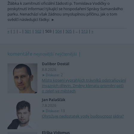
Žlábka k zamítnutí oficiální žádosti p. Tomislava Vodičky o
poskytnutí informací týkající se hospodaření Správy šumavského
parku. Nenachází však žádnou smysluplnou příčinu, jak o tom
svědčí následující řádky:
«
|
1
|
..
|
501
|
502
|
503
|
504
|
505
|
..
|
513
|
»
komentáře
nejnovější
nejčtenější
Dalibor Dostál
8.8.2026
Diskuse: 2
Místo kosení vyprahlých trávníků odstraňování
invazních dřevin. Změny klimatu promění péči
o zeleň ve městech
Jan Palaščák
7.8.2026
Diskuse: 13
Ohrožuje nedostatek vody budoucnost jádra?
Eliška Vidomus