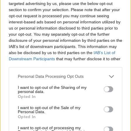
targeted advertising by us, please use the below opt-out
section to confirm your selection. Please note that after your
Tomáš Kramár: Česká veřejnost a životní prostředí:
opt-out request is processed you may continue seeing
roste optimismus, neznalost zůstává
interest-based ads based on personal information utilized by
9.1.2001
us or personal information disclosed to third parties prior to
Nízká "ekogramotnost" široké veřejnosti, okrajovost problematiky
your opt-out. You may separately opt-out of the further
životního prostředí v agendě rozhodujících politických subjektů a
disclosure of your personal information by third parties on the
vnímání environmentálních ohledů jako ohrožení ekonomického
IAB’s list of downstream participants. This information may
rozvoje, to jsou některé ze závěrů Analýzy připravenosti ČR na
implementaci (tj. reálné uplatnění) norem
EU
v oblasti ochrany
also be disclosed by us to third parties on the
IAB’s List of
životního prostředí. Pro
Evropskou komisi
tento projekt
Downstream Participants
that may further disclose it to other
zpracovaly
Centrum pro životní prostředí Univerzity Karlovy
a
third parties.
firma Gabal, Analysis and Consulting v období od října 1999 do
prosince 2000.
Personal Data Processing Opt Outs
I want to opt-out of the Sharing of my
Ondřej Simon: Poznámka o televizi, vepřích a
personal data.
vánočních stromcích
Opted In
28.12.2000
Ekologické organizace i ta část lidu v české kotlině a moravských
I want to opt-out of the Sale of my
Personal Data.
úvalech, která má srdce nakloněné přírodě, mají často potíže se
Opted In
svou vlastní aktivností. Člověk vidí kolem sebe plno neřádu, a to
nejen v potoce nebo škarpě silnice. Okolnostem se dosud
I want to opt-out of processing my
nepodařilo zbavit ho přirozeného puzení problémy řešit a tak neví,