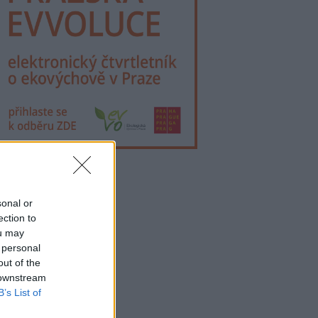
lama
sonal or
ection to
ou may
 personal
out of the
 downstream
B’s List of