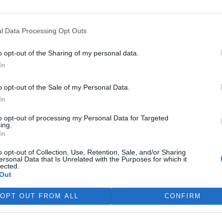
ti, okrajovost problematiky
cích politických subjektů a
l Data Processing Opt Outs
ko ohrožení ekonomického
lýzy připravenosti ČR na
o opt-out of the Sharing of my personal data.
orem
EU
v oblasti ochrany
In
misi
tento projekt zpracovaly
ty Karlovy
a firma Gabal,
o opt-out of the Sale of my Personal Data.
íjna 1999 do prosince 2000.
In
to opt-out of processing my Personal Data for Targeted
zi, vepřích a vánočních
ing.
In
o opt-out of Collection, Use, Retention, Sale, and/or Sharing
české kotlině a moravských
ersonal Data that Is Unrelated with the Purposes for which it
lected.
odě, mají často potíže se svou
Out
ebe plno neřádu, a to nejen v
m se dosud nepodařilo zbavit
OPT OUT FROM ALL
CONFIRM
 tak neví, kam dřív skočit.
se z toho jeden člověk, ba i
it. Co si mám vybrat? Je