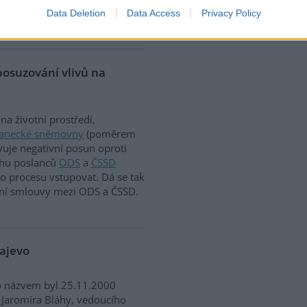
roblém uprchlíků z
Data Deletion
Data Access
Privacy Policy
Karásek?
posuzování vlivů na
a životní prostředí,
lanecké sněmovny
(poměrem
vuje negativní posun oproti
ahu poslanců
ODS
a
ČSSD
o procesu vstupovat. Dá se tak
ziční smlouvy mezi ODS a ČSSD.
najevo
o názvem byl 25.11.2000
 Jaromíra Bláhy, vedoucího