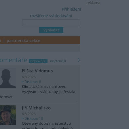
reklama
Přihlášení
rozšířené vyhledávání
a
partnerská sekce
komentáře
nejnovější
nejčtenější
Eliška Vidomus
6.8.2026
Diskuse: 6
Klimatická krize není over.
Vyzýváme vládu, aby ji přestala
norovat
Jiří Michalisko
6.8.2026
Diskuse: 13
Otevřený dopis ministerstvu
průmyslu a obchodu ohledně