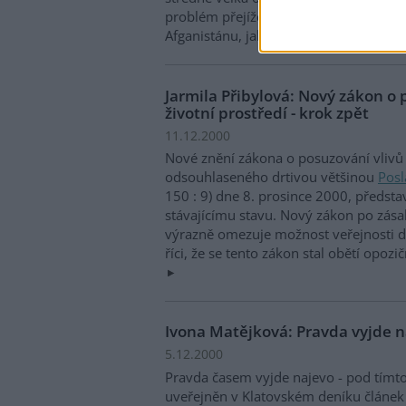
problém přejížděných žab menší než p
Afganistánu, jak říká s oblibou Sváťa 
Jarmila Přibylová: Nový zákon o 
životní prostředí - krok zpět
11.12.2000
Nové znění zákona o posuzování vlivů n
odsouhlaseného drtivou většinou
Pos
150 : 9) dne 8. prosince 2000, předsta
stávajícímu stavu. Nový zákon po zás
výrazně omezuje možnost veřejnosti d
říci, že se tento zákon stal obětí opo
Ivona Matějková: Pravda vyjde 
5.12.2000
Pravda časem vyjde najevo - pod tímt
uveřejněn v Klatovském deníku článek