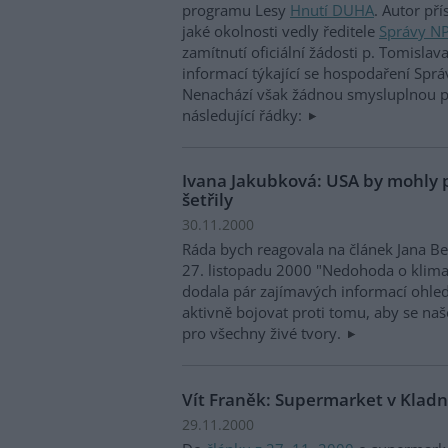
programu Lesy
Hnutí DUHA
. Autor př
jaké okolnosti vedly ředitele
Správy N
zamítnutí oficiální žádosti p. Tomislav
informací týkající se hospodaření Sp
Nenachází však žádnou smysluplnou př
následující řádky:
Ivana Jakubková: USA by mohly p
šetřily
30.11.2000
Ráda bych reagovala na článek Jana B
27. listopadu 2000 "Nedohoda o klima
dodala pár zajímavých informací ohled
aktivně bojovat proti tomu, aby se naš
pro všechny živé tvory.
Vít Franěk: Supermarket v Klad
29.11.2000