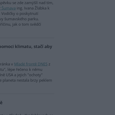
íspěvku se zde zamýšlí nad tím,
P Šumava
ing. Ivana Žlábka k
a Vodičky o poskytnutí
rávy šumavského parku.
íčinu, jak o tom svědčí
omoci klimatu, stačí aby
eránka v
Mladé frontě DNES
z
tu", lépe řečeno k němu
ně USA a jejich "ochoty"
e planeta nestala brzy peklem
ně