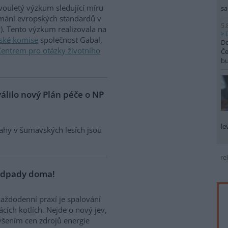
vouletý výzkum sledující míru
sa
ímání evropských standardů v
5.
P). Tento výzkum realizovala na
ské komise
společnost Gabal,
Do
Centrem pro otázky životního
Če
b
álilo nový Plán péče o NP
le
sahy v šumavských lesích jsou
re
odpady doma!
aždodenní praxí je spalování
ch kotlích. Nejde o nový jev,
ýšením cen zdrojů energie