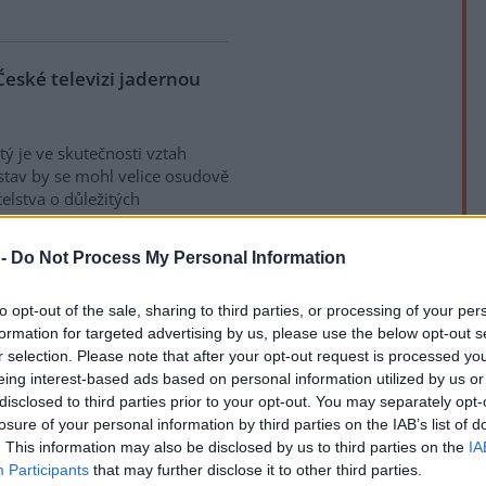
České televizi jadernou
tý je ve skutečnosti vztah
 stav by se mohl velice osudově
elstva o důležitých
ším ohrožení státu, popřípadě
ých katastrofách. Velice
 -
Do Not Process My Personal Information
ování obyvatelstva při poruchách
rek
 by se mohl projevit třeba i v
to opt-out of the sale, sharing to third parties, or processing of your per
představuje jen část
formation for targeted advertising by us, please use the below opt-out s
Patří však k těm
r selection. Please note that after your opt-out request is processed y
todám sdělování informací
eing interest-based ads based on personal information utilized by us or
disclosed to third parties prior to your opt-out. You may separately opt-
losure of your personal information by third parties on the IAB’s list of
. This information may also be disclosed by us to third parties on the
IA
životní prostředí: roste
Participants
that may further disclose it to other third parties.