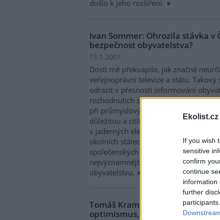
došlo k jeho rozšíření.
Ivan Sommer: Ohrozila stávka v 
bezpečnost obyvatelstva?
15.1.2001
Dosti mě překvapilo, jak značně neurči
veřejnoprávní televize a státu. Takový
odrazit v přesnosti informování obyvat
rozhodnutích státních orgánů při vněj
při průmyslových haváriích nebo živeln
Ekolist.cz
důležitou a citlivou záležitostí je var
v jaderných elektrárnách, jejichž dopad
If you wish 
okolních státech. Samozřejmě televize 
sensitive in
společenských informačních systémů. 
confirm you
nejvýznamnějším a nejnázornějším me
continue se
obyvatelstvu.
information 
further disc
participants
Tomáš Kramár: Česká veřejnost a 
optimismus, neznalost zůstává
Downstream 