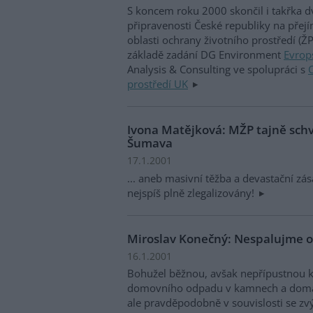
S koncem roku 2000 skončil i takřka d
připravenosti České republiky na přej
oblasti ochrany životního prostředí (Ž
základě zadání DG Environment
Evrop
Analysis & Consulting ve spolupráci s
prostředí UK
Ivona Matějková: MŽP tajně schv
Šumava
17.1.2001
... aneb masivní těžba a devastační zá
nejspíš plně zlegalizovány!
Miroslav Konečný: Nespalujme 
16.1.2001
Bohužel běžnou, avšak nepřípustnou k
domovního odpadu v kamnech a domácí
ale pravděpodobně v souvislosti se zv