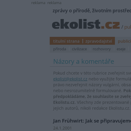
reklama
reklama
zprávy o přírodě, životním prostřed
/
pub
titulní strana
zpravodajství
public
příroda
civilizace
rozhovory
eseje
Názory a komentáře
Pokud chcete v této rubrice zveřejnit s
ekolist@ekolist.cz
nebo využijte formul
právo nezveřejnit názory vulgární, obs
nebo nesrozumitelně formulované.
Pok
předpokládáme, že souhlasíte se zveř
Ekolistu.cz.
Všechny zde prezentované p
jejich autorů, nikoli redakce Ekolistu.cz.
Jan Frühwirt: Jak se připravuje
24.1.2001