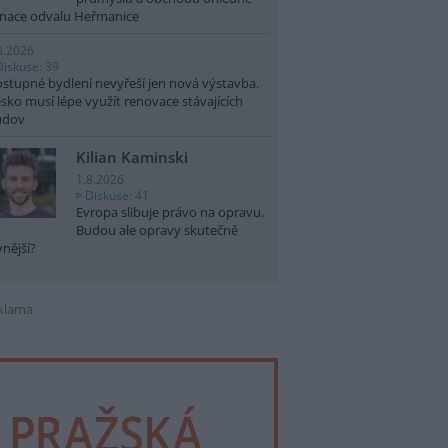
nace odvalu Heřmanice
8.2026
Diskuse: 39
stupné bydlení nevyřeší jen nová výstavba.
sko musí lépe využít renovace stávajících
udov
Kilian Kaminski
1.8.2026
Diskuse: 41
Evropa slibuje právo na opravu.
Budou ale opravy skutečně
vnější?
klama