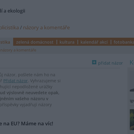
í a ekologii
licistika
/
názory a komentáře
istika
zelená domácnost
kultura
kalendář akcí
fotobank
názory a komentáře
přidat názor
vůj názor, pošlete nám ho na
ář
Přidat názor
. Vyhrazujeme si
ahující nepodložené urážky
ud výslovně neuvedete opak,
ejněním vašeho názoru v
ig
říspěvky vyjadřují názory
me na EU? Máme na víc!