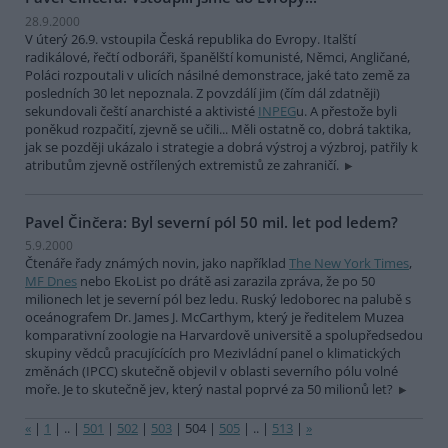
28.9.2000
V úterý 26.9. vstoupila Česká republika do Evropy. Italští
radikálové, řečtí odboráři, španělští komunisté, Němci, Angličané,
Poláci rozpoutali v ulicích násilné demonstrace, jaké tato země za
posledních 30 let nepoznala. Z povzdálí jim (čím dál zdatněji)
sekundovali čeští anarchisté a aktivisté
INPEG
u. A přestože byli
poněkud rozpačití, zjevně se učili... Měli ostatně co, dobrá taktika,
jak se později ukázalo i strategie a dobrá výstroj a výzbroj, patřily k
atributům zjevně ostřílených extremistů ze zahraničí.
Pavel Činčera: Byl severní pól 50 mil. let pod ledem?
5.9.2000
Čtenáře řady známých novin, jako například
The New York Times
,
MF Dnes
nebo EkoList po drátě asi zarazila zpráva, že po 50
milionech let je severní pól bez ledu. Ruský ledoborec na palubě s
oceánografem Dr. James J. McCarthym, který je ředitelem Muzea
komparativní zoologie na Harvardově universitě a spolupředsedou
skupiny vědců pracujícících pro Mezivládní panel o klimatických
změnách (IPCC) skutečně objevil v oblasti severního pólu volné
moře. Je to skutečně jev, který nastal poprvé za 50 milionů let?
«
|
1
|
..
|
501
|
502
|
503
|
504
|
505
|
..
|
513
|
»