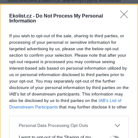
oxidu uhličitého a dalších tzv. skleníkových plynů. Rozhodnou
totiž, zda dohoda skutečně omezí znečištění, nebo zda se promění
v pouhý cár papíru. Hlavním tématem haagské konference budou
Ekolist.cz -
Do Not Process My Personal
konkrétní mechanismy, kterými signatářské státy kjótské závazky
Information
splní.
If you wish to opt-out of the sale, sharing to third parties, or
Jakub Kašpar: Novinářská povinnost, občanský pud
processing of your personal or sensitive information for
sebezáchovy
targeted advertising by us, please use the below opt-out
12.10.2000
section to confirm your selection. Please note that after your
Nebývale silná vlna národní soudržnosti, loajality k establishmentu
opt-out request is processed you may continue seeing
a k české policii a zároveň také nebývalá vlna xenofobie a volání po
interest-based ads based on personal information utilized by
přísnější vládě pevné (Grossovy?) ruky se zvedla v minulých
us or personal information disclosed to third parties prior to
týdnech po protiglobalizačních demonstracích v úterý 26. září. Kdo
si dovolil pochybovat o hrdinství a bezchybnosti hochů od policie,
your opt-out. You may separately opt-out of the further
stal se bezmála zrádcem a "přisluhovačem komunistů" (zvlášť
disclosure of your personal information by third parties on the
kouzelné a vynalézavé v tomto ohledu byly příspěvky čtenářů
IAB’s list of downstream participants. This information may
Neviditelného Psa
či diskusního fóra na stránkách
INPEG
). Není
also be disclosed by us to third parties on the
IAB’s List of
pochyb o tom, že intenzita úterních pouličních demonstrací,
Downstream Participants
that may further disclose it to other
zejména "bitvy pod Vyšehradem", překvapila mnohé, ne-li většinu,
third parties.
z nás. To, co se kolem onoho úterního poledne v Lumírově,
Krokově či Slavojově ulici dělo, Praha asi opravdu dosud nezažila.
Bylo to něco, co jsme takřka všichni dosud znali jen z televizních
Personal Data Processing Opt Outs
zpráv.
I want to opt-out of the Sharing of my