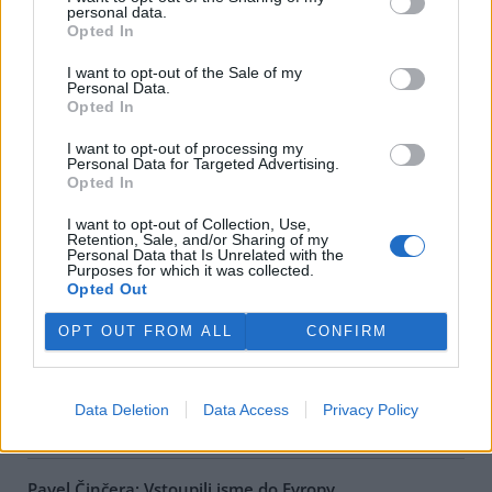
personal data.
Opted In
Jana Konopová: Klauniáda v národním parku
11.10.2000
I want to opt-out of the Sale of my
Na vrcholu Trojmezné při hranicích s Rakouskem v nadmořské
Personal Data.
výšce nad 1300 m.n.m., v jediné dosud relativně zachovalé pralesní
Opted In
části Šumavy se stromy přes 200 let starými a spoustou
chráněných rostlin a živočichů, nechala Správa
Národního parku
I want to opt-out of processing my
Šumava
během letošního léta, k poslednímu srpnovému dnu
Personal Data for Targeted Advertising.
prázdnin, pokácet téměř 370 m3 "dřevní hmoty". Tuto informaci
Opted In
poskytlo na vyžádání dle zákona 123/1998 Sb.
ministerstvo
životního prostředí
.
I want to opt-out of Collection, Use,
Retention, Sale, and/or Sharing of my
Personal Data that Is Unrelated with the
Purposes for which it was collected.
Eva Kosková: Antisummit se málo dotýkal české
Opted Out
situace
2.10.2000
OPT OUT FROM ALL
CONFIRM
Protiglobalizační kampaň v Praze v období zasedání
MMF
a
SB
neprobíhala pouze v ulicích.
Iniciativa proti ekonomické globalizaci
(INPEG) pořádala takzvaný Kontrasummit 2000, organizace
CEE
Bankwatch Network
,
Milostivé léto 2000
a
Přátelé Země
diskuzní
Data Deletion
Data Access
Privacy Policy
fórum
Jiná zpráva
.
Pavel Činčera: Vstoupili jsme do Evropy...