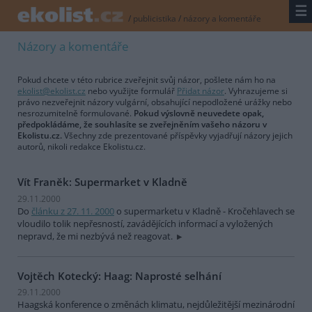
☰
/
publicistika
/
názory a komentáře
Názory a komentáře
Pokud chcete v této rubrice zveřejnit svůj názor, pošlete nám ho na
ekolist@ekolist.cz
nebo využijte formulář
Přidat názor
. Vyhrazujeme si
právo nezveřejnit názory vulgární, obsahující nepodložené urážky nebo
nesrozumitelně formulované.
Pokud výslovně neuvedete opak,
předpokládáme, že souhlasíte se zveřejněním vašeho názoru v
Ekolistu.cz.
Všechny zde prezentované příspěvky vyjadřují názory jejich
autorů, nikoli redakce Ekolistu.cz.
Vít Franěk: Supermarket v Kladně
29.11.2000
Do
článku z 27. 11. 2000
o supermarketu v Kladně - Kročehlavech se
vloudilo tolik nepřesností, zavádějících informací a vyložených
nepravd, že mi nezbývá než reagovat.
Vojtěch Kotecký: Haag: Naprosté selhání
29.11.2000
Haagská konference o změnách klimatu, nejdůležitější mezinárodní