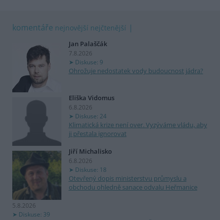
komentáře
nejnovější
nejčtenější
Jan Palaščák
7.8.2026
Diskuse: 9
Ohrožuje nedostatek vody budoucnost jádra?
Eliška Vidomus
6.8.2026
Diskuse: 24
Klimatická krize není over. Vyzýváme vládu, aby
ji přestala ignorovat
Jiří Michalisko
6.8.2026
Diskuse: 18
Otevřený dopis ministerstvu průmyslu a
obchodu ohledně sanace odvalu Heřmanice
5.8.2026
Diskuse: 39