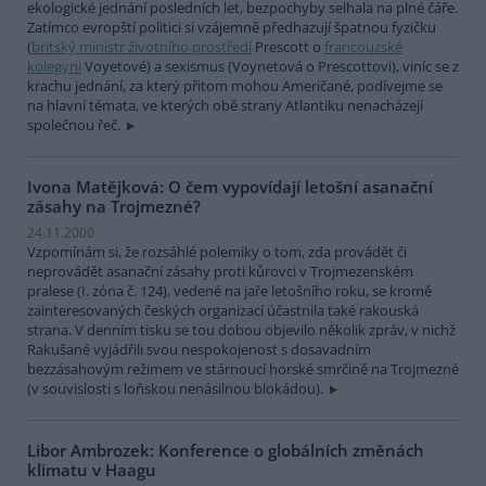
ekologické jednání posledních let, bezpochyby selhala na plné čáře.
Zatímco evropští politici si vzájemně předhazují špatnou fyzičku
(
britský ministr životního prostředí
Prescott o
francouzské
kolegyni
Voyetové) a sexismus (Voynetová o Prescottovi), viníc se z
krachu jednání, za který přitom mohou Američané, podívejme se
na hlavní témata, ve kterých obě strany Atlantiku nenacházejí
společnou řeč.
Ivona Matějková: O čem vypovídají letošní asanační
zásahy na Trojmezné?
24.11.2000
Vzpomínám si, že rozsáhlé polemiky o tom, zda provádět či
neprovádět asanační zásahy proti kůrovci v Trojmezenském
pralese (I. zóna č. 124), vedené na jaře letošního roku, se kromě
zainteresovaných českých organizací účastnila také rakouská
strana. V denním tisku se tou dobou objevilo několik zpráv, v nichž
Rakušané vyjádřili svou nespokojenost s dosavadním
bezzásahovým režimem ve stárnoucí horské smrčině na Trojmezné
(v souvislosti s loňskou nenásilnou blokádou).
Libor Ambrozek: Konference o globálních změnách
klimatu v Haagu