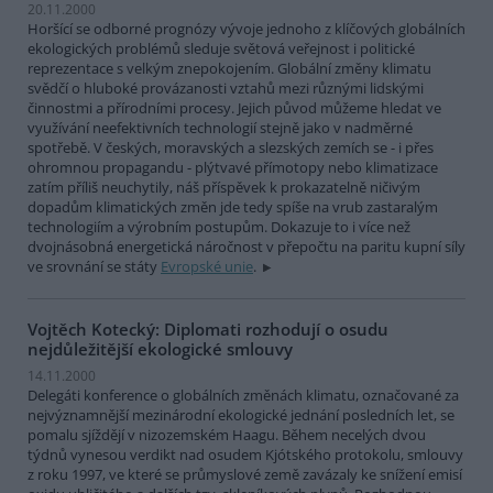
20.11.2000
Horšící se odborné prognózy vývoje jednoho z klíčových globálních
ekologických problémů sleduje světová veřejnost i politické
reprezentace s velkým znepokojením. Globální změny klimatu
svědčí o hluboké provázanosti vztahů mezi různými lidskými
činnostmi a přírodními procesy. Jejich původ můžeme hledat ve
využívání neefektivních technologií stejně jako v nadměrné
spotřebě. V českých, moravských a slezských zemích se - i přes
ohromnou propagandu - plýtvavé přímotopy nebo klimatizace
zatím příliš neuchytily, náš příspěvek k prokazatelně ničivým
dopadům klimatických změn jde tedy spíše na vrub zastaralým
technologiím a výrobním postupům. Dokazuje to i více než
dvojnásobná energetická náročnost v přepočtu na paritu kupní síly
ve srovnání se státy
Evropské unie
.
Vojtěch Kotecký: Diplomati rozhodují o osudu
nejdůležitější ekologické smlouvy
14.11.2000
Delegáti konference o globálních změnách klimatu, označované za
nejvýznamnější mezinárodní ekologické jednání posledních let, se
pomalu sjíždějí v nizozemském Haagu. Během necelých dvou
týdnů vynesou verdikt nad osudem Kjótského protokolu, smlouvy
z roku 1997, ve které se průmyslové země zavázaly ke snížení emisí