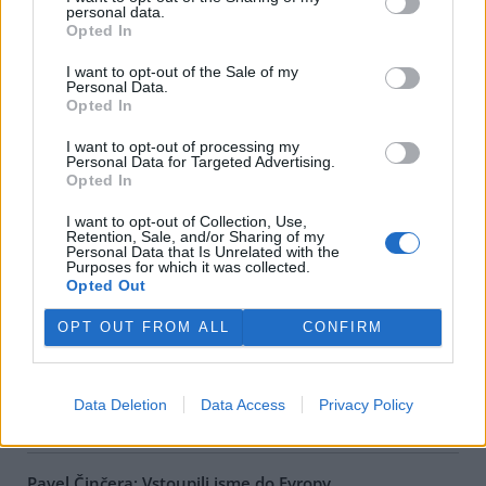
personal data.
Opted In
Jana Konopová: Klauniáda v národním parku
11.10.2000
I want to opt-out of the Sale of my
Na vrcholu Trojmezné při hranicích s Rakouskem v nadmořské
Personal Data.
výšce nad 1300 m.n.m., v jediné dosud relativně zachovalé pralesní
Opted In
části Šumavy se stromy přes 200 let starými a spoustou
chráněných rostlin a živočichů, nechala Správa
Národního parku
I want to opt-out of processing my
Šumava
během letošního léta, k poslednímu srpnovému dnu
Personal Data for Targeted Advertising.
prázdnin, pokácet téměř 370 m3 "dřevní hmoty". Tuto informaci
Opted In
poskytlo na vyžádání dle zákona 123/1998 Sb.
ministerstvo
životního prostředí
.
I want to opt-out of Collection, Use,
Retention, Sale, and/or Sharing of my
Personal Data that Is Unrelated with the
Purposes for which it was collected.
Eva Kosková: Antisummit se málo dotýkal české
Opted Out
situace
2.10.2000
OPT OUT FROM ALL
CONFIRM
Protiglobalizační kampaň v Praze v období zasedání
MMF
a
SB
neprobíhala pouze v ulicích.
Iniciativa proti ekonomické globalizaci
(INPEG) pořádala takzvaný Kontrasummit 2000, organizace
CEE
Bankwatch Network
,
Milostivé léto 2000
a
Přátelé Země
diskuzní
Data Deletion
Data Access
Privacy Policy
fórum
Jiná zpráva
.
Pavel Činčera: Vstoupili jsme do Evropy...