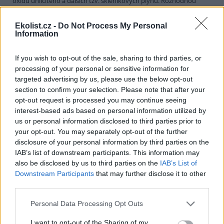
oxidu uhličitého a dalších tzv. skleníkových plynů. Rozhodnou
totiž, zda dohoda skutečně omezí znečištění, nebo zda se promění
v pouhý cár papíru. Hlavním tématem haagské konference budou
Ekolist.cz -
Do Not Process My Personal
konkrétní mechanismy, kterými signatářské státy kjótské závazky
Information
splní.
If you wish to opt-out of the sale, sharing to third parties, or
Jakub Kašpar: Novinářská povinnost, občanský pud
processing of your personal or sensitive information for
sebezáchovy
targeted advertising by us, please use the below opt-out
12.10.2000
section to confirm your selection. Please note that after your
Nebývale silná vlna národní soudržnosti, loajality k establishmentu
opt-out request is processed you may continue seeing
a k české policii a zároveň také nebývalá vlna xenofobie a volání po
interest-based ads based on personal information utilized by
přísnější vládě pevné (Grossovy?) ruky se zvedla v minulých
us or personal information disclosed to third parties prior to
týdnech po protiglobalizačních demonstracích v úterý 26. září. Kdo
si dovolil pochybovat o hrdinství a bezchybnosti hochů od policie,
your opt-out. You may separately opt-out of the further
stal se bezmála zrádcem a "přisluhovačem komunistů" (zvlášť
disclosure of your personal information by third parties on the
kouzelné a vynalézavé v tomto ohledu byly příspěvky čtenářů
IAB’s list of downstream participants. This information may
Neviditelného Psa
či diskusního fóra na stránkách
INPEG
). Není
also be disclosed by us to third parties on the
IAB’s List of
pochyb o tom, že intenzita úterních pouličních demonstrací,
Downstream Participants
that may further disclose it to other
zejména "bitvy pod Vyšehradem", překvapila mnohé, ne-li většinu,
third parties.
z nás. To, co se kolem onoho úterního poledne v Lumírově,
Krokově či Slavojově ulici dělo, Praha asi opravdu dosud nezažila.
Bylo to něco, co jsme takřka všichni dosud znali jen z televizních
Personal Data Processing Opt Outs
zpráv.
I want to opt-out of the Sharing of my