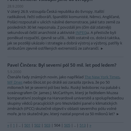
28.9.2000
V úterý 26.9. vstoupila Česká republika do Evropy. Italští
radikálové, řečtí odboráři, španělští komunisté, Němci, Angličané,
Poláci rozpoutali v ulicích násilné demonstrace, jaké tato země za
posledních 30 let nepoznala. Z povzdálí jim (čím dál zdatněji)
sekundovali čeští anarchisté a aktivisté
INPEG
u. A přestože byli
poněkud rozpačití, zjevně se učili... Měli ostatně co, dobrá taktika,
jak se později ukázalo i strategie a dobrá výstroj a výzbroj, patřily k
atributům zjevně ostřílených extremistů ze zahraničí.
Pavel Činčera: Byl severní pól 50 mil. let pod ledem?
5.9.2000
Čtenáře řady známých novin, jako například
The New York Times
,
MF Dnes
nebo EkoList po drátě asi zarazila zpráva, že po 50
milionech let je severní pól bez ledu. Ruský ledoborec na palubě s
oceánografem Dr. James J. McCarthym, který je ředitelem Muzea
komparativní zoologie na Harvardově universitě a spolupředsedou
skupiny vědců pracujícících pro Mezivládní panel o klimatických
změnách (IPCC) skutečně objevil v oblasti severního pólu volné
moře. Je to skutečně jev, který nastal poprvé za 50 milionů let?
«
|
1
|
..
|
501
|
502
|
503
|
504
|
505
|
..
|
513
|
»