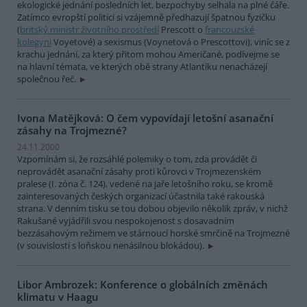
ekologické jednání posledních let, bezpochyby selhala na plné čáře.
Zatímco evropští politici si vzájemně předhazují špatnou fyzičku
(
britský ministr životního prostředí
Prescott o
francouzské
kolegyni
Voyetové) a sexismus (Voynetová o Prescottovi), viníc se z
krachu jednání, za který přitom mohou Američané, podívejme se
na hlavní témata, ve kterých obě strany Atlantiku nenacházejí
společnou řeč.
Ivona Matějková: O čem vypovídají letošní asanační
zásahy na Trojmezné?
24.11.2000
Vzpomínám si, že rozsáhlé polemiky o tom, zda provádět či
neprovádět asanační zásahy proti kůrovci v Trojmezenském
pralese (I. zóna č. 124), vedené na jaře letošního roku, se kromě
zainteresovaných českých organizací účastnila také rakouská
strana. V denním tisku se tou dobou objevilo několik zpráv, v nichž
Rakušané vyjádřili svou nespokojenost s dosavadním
bezzásahovým režimem ve stárnoucí horské smrčině na Trojmezné
(v souvislosti s loňskou nenásilnou blokádou).
Libor Ambrozek: Konference o globálních změnách
klimatu v Haagu