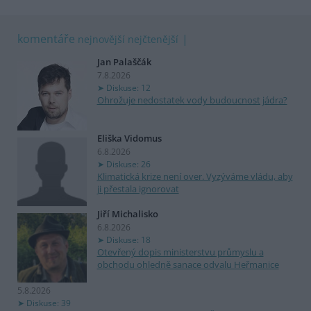
komentáře
nejnovější
nejčtenější
Jan Palaščák
7.8.2026
Diskuse: 12
Ohrožuje nedostatek vody budoucnost jádra?
Eliška Vidomus
6.8.2026
Diskuse: 26
Klimatická krize není over. Vyzýváme vládu, aby
ji přestala ignorovat
Jiří Michalisko
6.8.2026
Diskuse: 18
Otevřený dopis ministerstvu průmyslu a
obchodu ohledně sanace odvalu Heřmanice
5.8.2026
Diskuse: 39