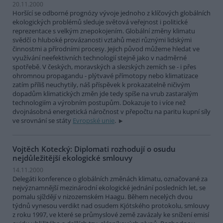
20.11.2000
Horšící se odborné prognózy vývoje jednoho z klíčových globálních
ekologických problémů sleduje světová veřejnost i politické
reprezentace s velkým znepokojením. Globální změny klimatu
svědčí o hluboké provázanosti vztahů mezi různými lidskými
činnostmi a přírodními procesy. Jejich původ můžeme hledat ve
využívání neefektivních technologií stejně jako v nadměrné
spotřebě. V českých, moravských a slezských zemích se - i přes
ohromnou propagandu - plýtvavé přímotopy nebo klimatizace
zatím příliš neuchytily, náš příspěvek k prokazatelně ničivým
dopadům klimatických změn jde tedy spíše na vrub zastaralým
technologiím a výrobním postupům. Dokazuje to i více než
dvojnásobná energetická náročnost v přepočtu na paritu kupní síly
ve srovnání se státy
Evropské unie
.
Vojtěch Kotecký: Diplomati rozhodují o osudu
nejdůležitější ekologické smlouvy
14.11.2000
Delegáti konference o globálních změnách klimatu, označované za
nejvýznamnější mezinárodní ekologické jednání posledních let, se
pomalu sjíždějí v nizozemském Haagu. Během necelých dvou
týdnů vynesou verdikt nad osudem Kjótského protokolu, smlouvy
z roku 1997, ve které se průmyslové země zavázaly ke snížení emisí