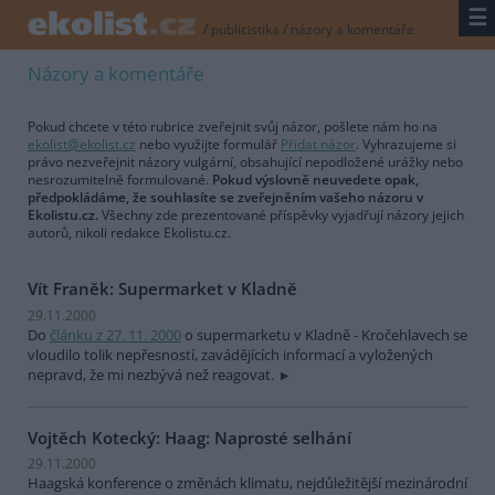
☰
/
publicistika
/
názory a komentáře
Názory a komentáře
Pokud chcete v této rubrice zveřejnit svůj názor, pošlete nám ho na
ekolist@ekolist.cz
nebo využijte formulář
Přidat názor
. Vyhrazujeme si
právo nezveřejnit názory vulgární, obsahující nepodložené urážky nebo
nesrozumitelně formulované.
Pokud výslovně neuvedete opak,
předpokládáme, že souhlasíte se zveřejněním vašeho názoru v
Ekolistu.cz.
Všechny zde prezentované příspěvky vyjadřují názory jejich
autorů, nikoli redakce Ekolistu.cz.
Vít Franěk: Supermarket v Kladně
29.11.2000
Do
článku z 27. 11. 2000
o supermarketu v Kladně - Kročehlavech se
vloudilo tolik nepřesností, zavádějících informací a vyložených
nepravd, že mi nezbývá než reagovat.
Vojtěch Kotecký: Haag: Naprosté selhání
29.11.2000
Haagská konference o změnách klimatu, nejdůležitější mezinárodní