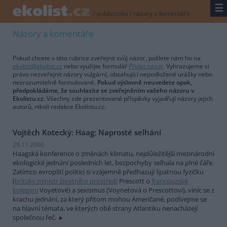
☰
/
publicistika
/
názory a komentáře
Názory a komentáře
Pokud chcete v této rubrice zveřejnit svůj názor, pošlete nám ho na
ekolist@ekolist.cz
nebo využijte formulář
Přidat názor
. Vyhrazujeme si
právo nezveřejnit názory vulgární, obsahující nepodložené urážky nebo
nesrozumitelně formulované.
Pokud výslovně neuvedete opak,
předpokládáme, že souhlasíte se zveřejněním vašeho názoru v
Ekolistu.cz.
Všechny zde prezentované příspěvky vyjadřují názory jejich
autorů, nikoli redakce Ekolistu.cz.
Vojtěch Kotecký: Haag: Naprosté selhání
29.11.2000
Haagská konference o změnách klimatu, nejdůležitější mezinárodní
ekologické jednání posledních let, bezpochyby selhala na plné čáře.
Zatímco evropští politici si vzájemně předhazují špatnou fyzičku
(
britský ministr životního prostředí
Prescott o
francouzské
kolegyni
Voyetové) a sexismus (Voynetová o Prescottovi), viníc se z
krachu jednání, za který přitom mohou Američané, podívejme se
na hlavní témata, ve kterých obě strany Atlantiku nenacházejí
společnou řeč.