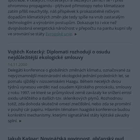
ohromnou propagandu - plýtvavé přímotopy nebo klimatizace
zatím příliš neuchytily, náš příspěvek k prokazatelně ničivým
dopadům klimatických změn jde tedy spíše na vrub zastaralým
technologiím a výrobním postupům. Dokazuje to i více než
dvojnásobná energetická náročnost v přepočtu na paritu kupní síly
ve srovnání se státy
Evropské unie
.
Vojtěch Kotecký: Diplomati rozhodují o osudu
nejdůležitější ekologické smlouvy
14.11.2000
Delegáti konference o globálních změnách klimatu, označované za
nejvýznamnější mezinárodní ekologické jednání posledních let, se
pomalu sjíždějí v nizozemském Haagu. Během necelých dvou
týdnů vynesou verdikt nad osudem Kjótského protokolu, smlouvy
z roku 1997, ve které se průmyslové země zavázaly ke snížení emisí
oxidu uhličitého a dalších tzv. skleníkových plynů. Rozhodnou
totiž, zda dohoda skutečně omezí znečištění, nebo zda se promění
v pouhý cár papíru. Hlavním tématem haagské konference budou
konkrétní mechanismy, kterými signatářské státy kjótské závazky
splní.
Jakub Kašpar: Novinářská povinnost, občanský pud