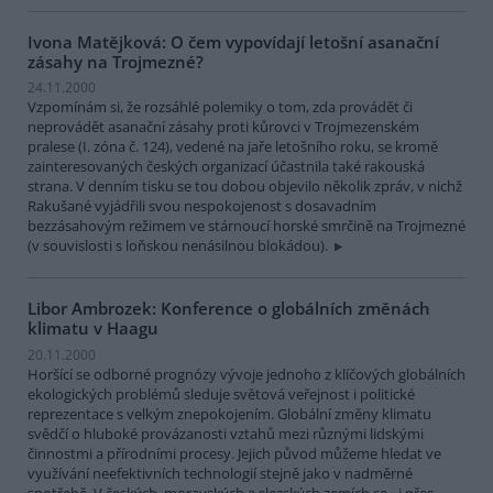
Ivona Matějková: O čem vypovídají letošní asanační
zásahy na Trojmezné?
24.11.2000
Vzpomínám si, že rozsáhlé polemiky o tom, zda provádět či
neprovádět asanační zásahy proti kůrovci v Trojmezenském
pralese (I. zóna č. 124), vedené na jaře letošního roku, se kromě
zainteresovaných českých organizací účastnila také rakouská
strana. V denním tisku se tou dobou objevilo několik zpráv, v nichž
Rakušané vyjádřili svou nespokojenost s dosavadním
bezzásahovým režimem ve stárnoucí horské smrčině na Trojmezné
(v souvislosti s loňskou nenásilnou blokádou).
Libor Ambrozek: Konference o globálních změnách
klimatu v Haagu
20.11.2000
Horšící se odborné prognózy vývoje jednoho z klíčových globálních
ekologických problémů sleduje světová veřejnost i politické
reprezentace s velkým znepokojením. Globální změny klimatu
svědčí o hluboké provázanosti vztahů mezi různými lidskými
činnostmi a přírodními procesy. Jejich původ můžeme hledat ve
využívání neefektivních technologií stejně jako v nadměrné
spotřebě. V českých, moravských a slezských zemích se - i přes