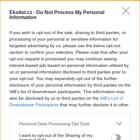
sebezáchovy
12.10.2000
Ekolist.cz -
Do Not Process My Personal
Nebývale silná vlna národní soudržnosti, loajality k establishmentu
Information
a k české policii a zároveň také nebývalá vlna xenofobie a volání po
přísnější vládě pevné (Grossovy?) ruky se zvedla v minulých
If you wish to opt-out of the sale, sharing to third parties, or
týdnech po protiglobalizačních demonstracích v úterý 26. září. Kdo
processing of your personal or sensitive information for
si dovolil pochybovat o hrdinství a bezchybnosti hochů od policie,
stal se bezmála zrádcem a "přisluhovačem komunistů" (zvlášť
targeted advertising by us, please use the below opt-out
kouzelné a vynalézavé v tomto ohledu byly příspěvky čtenářů
section to confirm your selection. Please note that after your
Neviditelného Psa
či diskusního fóra na stránkách
INPEG
). Není
opt-out request is processed you may continue seeing
pochyb o tom, že intenzita úterních pouličních demonstrací,
interest-based ads based on personal information utilized by
zejména "bitvy pod Vyšehradem", překvapila mnohé, ne-li většinu,
us or personal information disclosed to third parties prior to
z nás. To, co se kolem onoho úterního poledne v Lumírově,
your opt-out. You may separately opt-out of the further
Krokově či Slavojově ulici dělo, Praha asi opravdu dosud nezažila.
Bylo to něco, co jsme takřka všichni dosud znali jen z televizních
disclosure of your personal information by third parties on the
zpráv.
IAB’s list of downstream participants. This information may
also be disclosed by us to third parties on the
IAB’s List of
Downstream Participants
that may further disclose it to other
Jana Konopová: Klauniáda v národním parku
third parties.
11.10.2000
Na vrcholu Trojmezné při hranicích s Rakouskem v nadmořské
Personal Data Processing Opt Outs
výšce nad 1300 m.n.m., v jediné dosud relativně zachovalé pralesní
části Šumavy se stromy přes 200 let starými a spoustou
I want to opt-out of the Sharing of my
chráněných rostlin a živočichů, nechala Správa
Národního parku
personal data.