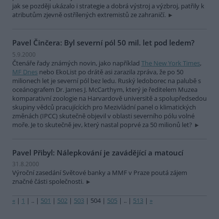
jak se později ukázalo i strategie a dobrá výstroj a výzbroj, patřily k
atributům zjevně ostřílených extremistů ze zahraničí.
Pavel Činčera: Byl severní pól 50 mil. let pod ledem?
5.9.2000
Čtenáře řady známých novin, jako například
The New York Times
,
MF Dnes
nebo EkoList po drátě asi zarazila zpráva, že po 50
milionech let je severní pól bez ledu. Ruský ledoborec na palubě s
oceánografem Dr. James J. McCarthym, který je ředitelem Muzea
komparativní zoologie na Harvardově universitě a spolupředsedou
skupiny vědců pracujícících pro Mezivládní panel o klimatických
změnách (IPCC) skutečně objevil v oblasti severního pólu volné
moře. Je to skutečně jev, který nastal poprvé za 50 milionů let?
Pavel Přibyl: Nálepkování je zavádějící a matoucí
31.8.2000
Výroční zasedání Světové banky a MMF v Praze poutá zájem
značné části společnosti.
«
|
1
|
..
|
501
|
502
|
503
|
504
|
505
|
..
|
513
|
»