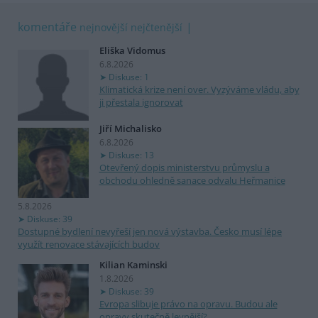
komentáře
nejnovější
nejčtenější
Eliška Vidomus
6.8.2026
Diskuse: 1
Klimatická krize není over. Vyzýváme vládu, aby
ji přestala ignorovat
Jiří Michalisko
6.8.2026
Diskuse: 13
Otevřený dopis ministerstvu průmyslu a
obchodu ohledně sanace odvalu Heřmanice
5.8.2026
Diskuse: 39
Dostupné bydlení nevyřeší jen nová výstavba. Česko musí lépe
využít renovace stávajících budov
Kilian Kaminski
1.8.2026
Diskuse: 39
Evropa slibuje právo na opravu. Budou ale
opravy skutečně levnější?