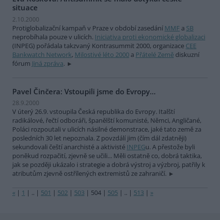
situace
2.10.2000
Protiglobalizační kampaň v Praze v období zasedání
MMF
a
SB
neprobíhala pouze v ulicích.
Iniciativa proti ekonomické globalizaci
(INPEG) pořádala takzvaný Kontrasummit 2000, organizace
CEE
Bankwatch Network
,
Milostivé léto 2000
a
Přátelé Země
diskuzní
fórum
Jiná zpráva
.
Pavel Činčera: Vstoupili jsme do Evropy...
28.9.2000
V úterý 26.9. vstoupila Česká republika do Evropy. Italští
radikálové, řečtí odboráři, španělští komunisté, Němci, Angličané,
Poláci rozpoutali v ulicích násilné demonstrace, jaké tato země za
posledních 30 let nepoznala. Z povzdálí jim (čím dál zdatněji)
sekundovali čeští anarchisté a aktivisté
INPEG
u. A přestože byli
poněkud rozpačití, zjevně se učili... Měli ostatně co, dobrá taktika,
jak se později ukázalo i strategie a dobrá výstroj a výzbroj, patřily k
atributům zjevně ostřílených extremistů ze zahraničí.
«
|
1
|
..
|
501
|
502
|
503
|
504
|
505
|
..
|
513
|
»