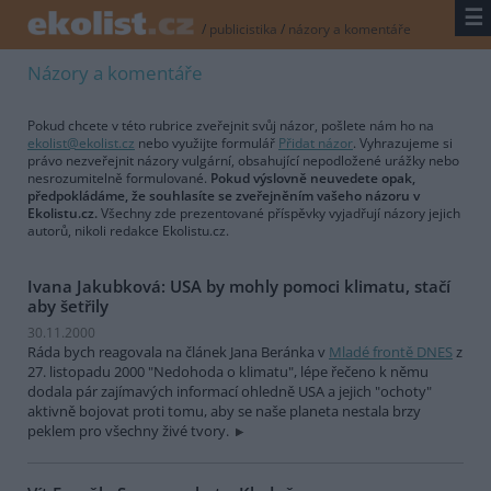
☰
/
publicistika
/
názory a komentáře
Názory a komentáře
Pokud chcete v této rubrice zveřejnit svůj názor, pošlete nám ho na
ekolist@ekolist.cz
nebo využijte formulář
Přidat názor
. Vyhrazujeme si
právo nezveřejnit názory vulgární, obsahující nepodložené urážky nebo
nesrozumitelně formulované.
Pokud výslovně neuvedete opak,
předpokládáme, že souhlasíte se zveřejněním vašeho názoru v
Ekolistu.cz.
Všechny zde prezentované příspěvky vyjadřují názory jejich
autorů, nikoli redakce Ekolistu.cz.
Ivana Jakubková: USA by mohly pomoci klimatu, stačí
aby šetřily
30.11.2000
Ráda bych reagovala na článek Jana Beránka v
Mladé frontě DNES
z
27. listopadu 2000 "Nedohoda o klimatu", lépe řečeno k němu
dodala pár zajímavých informací ohledně USA a jejich "ochoty"
aktivně bojovat proti tomu, aby se naše planeta nestala brzy
peklem pro všechny živé tvory.