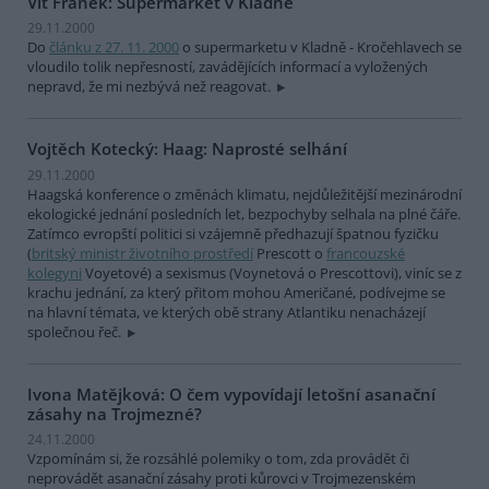
Vít Franěk: Supermarket v Kladně
29.11.2000
Do
článku z 27. 11. 2000
o supermarketu v Kladně - Kročehlavech se
vloudilo tolik nepřesností, zavádějících informací a vyložených
nepravd, že mi nezbývá než reagovat.
Vojtěch Kotecký: Haag: Naprosté selhání
29.11.2000
Haagská konference o změnách klimatu, nejdůležitější mezinárodní
ekologické jednání posledních let, bezpochyby selhala na plné čáře.
Zatímco evropští politici si vzájemně předhazují špatnou fyzičku
(
britský ministr životního prostředí
Prescott o
francouzské
kolegyni
Voyetové) a sexismus (Voynetová o Prescottovi), viníc se z
krachu jednání, za který přitom mohou Američané, podívejme se
na hlavní témata, ve kterých obě strany Atlantiku nenacházejí
společnou řeč.
Ivona Matějková: O čem vypovídají letošní asanační
zásahy na Trojmezné?
24.11.2000
Vzpomínám si, že rozsáhlé polemiky o tom, zda provádět či
neprovádět asanační zásahy proti kůrovci v Trojmezenském