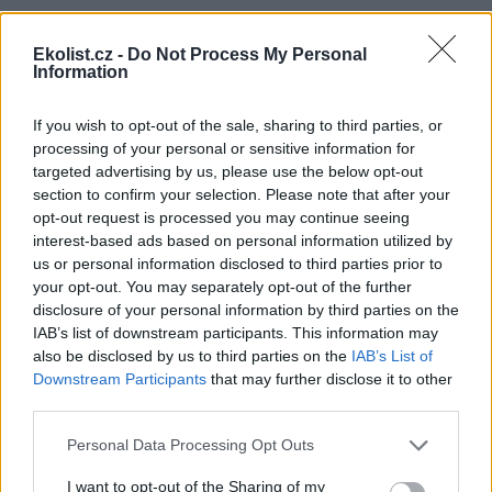
Vojtěch Kotecký: Diplomati rozhodují o osudu
Ekolist.cz -
Do Not Process My Personal
nejdůležitější ekologické smlouvy
Information
14.11.2000
Delegáti konference o globálních změnách klimatu, označované za
If you wish to opt-out of the sale, sharing to third parties, or
nejvýznamnější mezinárodní ekologické jednání posledních let, se
pomalu sjíždějí v nizozemském Haagu. Během necelých dvou
processing of your personal or sensitive information for
týdnů vynesou verdikt nad osudem Kjótského protokolu, smlouvy
targeted advertising by us, please use the below opt-out
z roku 1997, ve které se průmyslové země zavázaly ke snížení emisí
section to confirm your selection. Please note that after your
oxidu uhličitého a dalších tzv. skleníkových plynů. Rozhodnou
opt-out request is processed you may continue seeing
totiž, zda dohoda skutečně omezí znečištění, nebo zda se promění
interest-based ads based on personal information utilized by
v pouhý cár papíru. Hlavním tématem haagské konference budou
us or personal information disclosed to third parties prior to
konkrétní mechanismy, kterými signatářské státy kjótské závazky
splní.
your opt-out. You may separately opt-out of the further
disclosure of your personal information by third parties on the
IAB’s list of downstream participants. This information may
Jakub Kašpar: Novinářská povinnost, občanský pud
also be disclosed by us to third parties on the
IAB’s List of
sebezáchovy
Downstream Participants
that may further disclose it to other
12.10.2000
third parties.
Nebývale silná vlna národní soudržnosti, loajality k establishmentu
a k české policii a zároveň také nebývalá vlna xenofobie a volání po
Personal Data Processing Opt Outs
přísnější vládě pevné (Grossovy?) ruky se zvedla v minulých
týdnech po protiglobalizačních demonstracích v úterý 26. září. Kdo
I want to opt-out of the Sharing of my