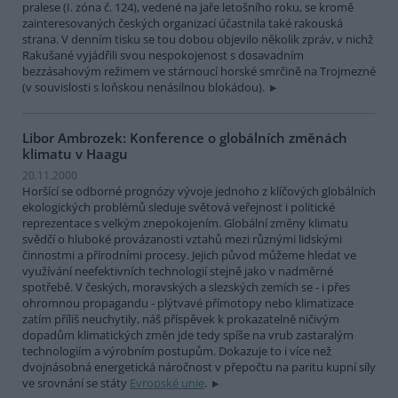
pralese (I. zóna č. 124), vedené na jaře letošního roku, se kromě
zainteresovaných českých organizací účastnila také rakouská
strana. V denním tisku se tou dobou objevilo několik zpráv, v nichž
Rakušané vyjádřili svou nespokojenost s dosavadním
bezzásahovým režimem ve stárnoucí horské smrčině na Trojmezné
(v souvislosti s loňskou nenásilnou blokádou).
Libor Ambrozek: Konference o globálních změnách
klimatu v Haagu
20.11.2000
Horšící se odborné prognózy vývoje jednoho z klíčových globálních
ekologických problémů sleduje světová veřejnost i politické
reprezentace s velkým znepokojením. Globální změny klimatu
svědčí o hluboké provázanosti vztahů mezi různými lidskými
činnostmi a přírodními procesy. Jejich původ můžeme hledat ve
využívání neefektivních technologií stejně jako v nadměrné
spotřebě. V českých, moravských a slezských zemích se - i přes
ohromnou propagandu - plýtvavé přímotopy nebo klimatizace
zatím příliš neuchytily, náš příspěvek k prokazatelně ničivým
dopadům klimatických změn jde tedy spíše na vrub zastaralým
technologiím a výrobním postupům. Dokazuje to i více než
dvojnásobná energetická náročnost v přepočtu na paritu kupní síly
ve srovnání se státy
Evropské unie
.