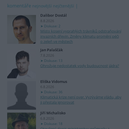
komentáře
nejnovější
nejčtenější
Dalibor Dostál
8.8.2026
Diskuse: 2
Místo kosení vyprahlých trávníků odstraňování
invazních dřevin. Změny klimatu promění péči
o zeleň ve městech
Jan Palaščák
7.8.2026
Diskuse: 13
Ohrožuje nedostatek vody budoucnost jádra?
Eliška Vidomus
6.8.2026
Diskuse: 36
Klimatická krize není over. Vyzýváme vládu, aby
ji přestala ignorovat
Jiří Michalisko
6.8.2026
Diskuse: 18
Otevřený dopis ministerstvu průmyslu a