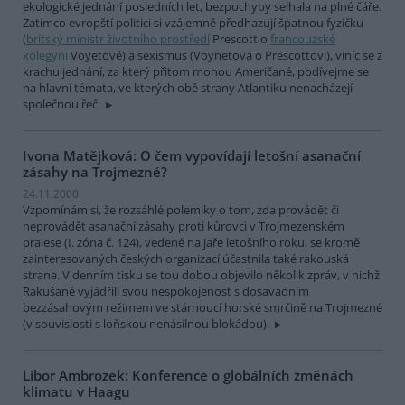
ekologické jednání posledních let, bezpochyby selhala na plné čáře.
Zatímco evropští politici si vzájemně předhazují špatnou fyzičku
(
britský ministr životního prostředí
Prescott o
francouzské
kolegyni
Voyetové) a sexismus (Voynetová o Prescottovi), viníc se z
krachu jednání, za který přitom mohou Američané, podívejme se
na hlavní témata, ve kterých obě strany Atlantiku nenacházejí
společnou řeč.
Ivona Matějková: O čem vypovídají letošní asanační
zásahy na Trojmezné?
24.11.2000
Vzpomínám si, že rozsáhlé polemiky o tom, zda provádět či
neprovádět asanační zásahy proti kůrovci v Trojmezenském
pralese (I. zóna č. 124), vedené na jaře letošního roku, se kromě
zainteresovaných českých organizací účastnila také rakouská
strana. V denním tisku se tou dobou objevilo několik zpráv, v nichž
Rakušané vyjádřili svou nespokojenost s dosavadním
bezzásahovým režimem ve stárnoucí horské smrčině na Trojmezné
(v souvislosti s loňskou nenásilnou blokádou).
Libor Ambrozek: Konference o globálních změnách
klimatu v Haagu