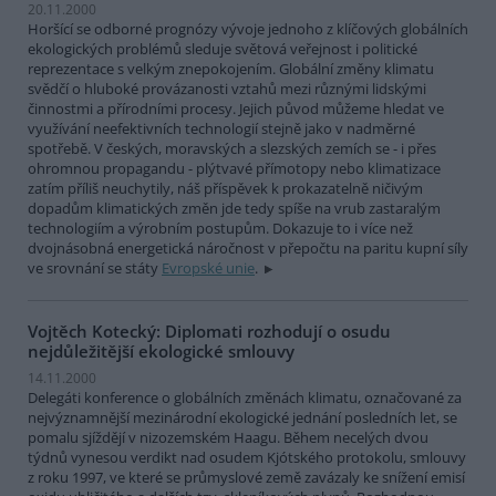
20.11.2000
Horšící se odborné prognózy vývoje jednoho z klíčových globálních
ekologických problémů sleduje světová veřejnost i politické
reprezentace s velkým znepokojením. Globální změny klimatu
svědčí o hluboké provázanosti vztahů mezi různými lidskými
činnostmi a přírodními procesy. Jejich původ můžeme hledat ve
využívání neefektivních technologií stejně jako v nadměrné
spotřebě. V českých, moravských a slezských zemích se - i přes
ohromnou propagandu - plýtvavé přímotopy nebo klimatizace
zatím příliš neuchytily, náš příspěvek k prokazatelně ničivým
dopadům klimatických změn jde tedy spíše na vrub zastaralým
technologiím a výrobním postupům. Dokazuje to i více než
dvojnásobná energetická náročnost v přepočtu na paritu kupní síly
ve srovnání se státy
Evropské unie
.
Vojtěch Kotecký: Diplomati rozhodují o osudu
nejdůležitější ekologické smlouvy
14.11.2000
Delegáti konference o globálních změnách klimatu, označované za
nejvýznamnější mezinárodní ekologické jednání posledních let, se
pomalu sjíždějí v nizozemském Haagu. Během necelých dvou
týdnů vynesou verdikt nad osudem Kjótského protokolu, smlouvy
z roku 1997, ve které se průmyslové země zavázaly ke snížení emisí