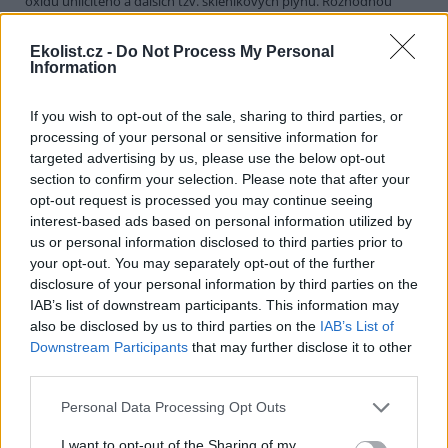
oxidu uhličitého a dalších tzv. skleníkových plynů. Rozhodnou
totiž, zda dohoda skutečně omezí znečištění, nebo zda se promění
v pouhý cár papíru. Hlavním tématem haagské konference budou
Ekolist.cz -
Do Not Process My Personal
konkrétní mechanismy, kterými signatářské státy kjótské závazky
Information
splní.
If you wish to opt-out of the sale, sharing to third parties, or
Jakub Kašpar: Novinářská povinnost, občanský pud
processing of your personal or sensitive information for
sebezáchovy
targeted advertising by us, please use the below opt-out
12.10.2000
section to confirm your selection. Please note that after your
Nebývale silná vlna národní soudržnosti, loajality k establishmentu
opt-out request is processed you may continue seeing
a k české policii a zároveň také nebývalá vlna xenofobie a volání po
interest-based ads based on personal information utilized by
přísnější vládě pevné (Grossovy?) ruky se zvedla v minulých
us or personal information disclosed to third parties prior to
týdnech po protiglobalizačních demonstracích v úterý 26. září. Kdo
si dovolil pochybovat o hrdinství a bezchybnosti hochů od policie,
your opt-out. You may separately opt-out of the further
stal se bezmála zrádcem a "přisluhovačem komunistů" (zvlášť
disclosure of your personal information by third parties on the
kouzelné a vynalézavé v tomto ohledu byly příspěvky čtenářů
IAB’s list of downstream participants. This information may
Neviditelného Psa
či diskusního fóra na stránkách
INPEG
). Není
also be disclosed by us to third parties on the
IAB’s List of
pochyb o tom, že intenzita úterních pouličních demonstrací,
Downstream Participants
that may further disclose it to other
zejména "bitvy pod Vyšehradem", překvapila mnohé, ne-li většinu,
third parties.
z nás. To, co se kolem onoho úterního poledne v Lumírově,
Krokově či Slavojově ulici dělo, Praha asi opravdu dosud nezažila.
Bylo to něco, co jsme takřka všichni dosud znali jen z televizních
Personal Data Processing Opt Outs
zpráv.
I want to opt-out of the Sharing of my