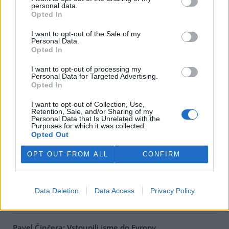
personal data.
Opted In
Jana Konopová: Klauniáda v národním parku
11.10.2000
I want to opt-out of the Sale of my
Na vrcholu Trojmezné při hranicích s Rakouskem v nadmořské
Personal Data.
výšce nad 1300 m.n.m., v jediné dosud relativně zachovalé pralesní
Opted In
části Šumavy se stromy přes 200 let starými a spoustou
chráněných rostlin a živočichů, nechala Správa
Národního parku
I want to opt-out of processing my
Šumava
během letošního léta, k poslednímu srpnovému dnu
Personal Data for Targeted Advertising.
prázdnin, pokácet téměř 370 m3 "dřevní hmoty". Tuto informaci
Opted In
poskytlo na vyžádání dle zákona 123/1998 Sb.
ministerstvo
životního prostředí
.
I want to opt-out of Collection, Use,
Retention, Sale, and/or Sharing of my
Personal Data that Is Unrelated with the
Purposes for which it was collected.
Eva Kosková: Antisummit se málo dotýkal české
Opted Out
situace
2.10.2000
OPT OUT FROM ALL
CONFIRM
Protiglobalizační kampaň v Praze v období zasedání
MMF
a
SB
neprobíhala pouze v ulicích.
Iniciativa proti ekonomické globalizaci
(INPEG) pořádala takzvaný Kontrasummit 2000, organizace
CEE
Bankwatch Network
,
Milostivé léto 2000
a
Přátelé Země
diskuzní
Data Deletion
Data Access
Privacy Policy
fórum
Jiná zpráva
.
Pavel Činčera: Vstoupili jsme do Evropy...