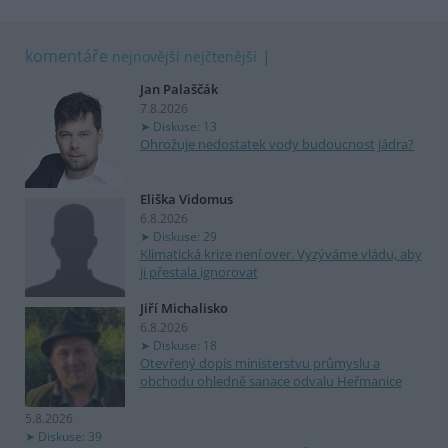
komentáře
nejnovější
nejčtenější
Jan Palaščák
7.8.2026
Diskuse: 13
Ohrožuje nedostatek vody budoucnost jádra?
Eliška Vidomus
6.8.2026
Diskuse: 29
Klimatická krize není over. Vyzýváme vládu, aby
ji přestala ignorovat
Jiří Michalisko
6.8.2026
Diskuse: 18
Otevřený dopis ministerstvu průmyslu a
obchodu ohledně sanace odvalu Heřmanice
5.8.2026
Diskuse: 39