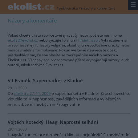
☰
/
publicistika
/
názory a komentáře
Názory a komentáře
Pokud chcete v této rubrice zveřejnit svůj názor, pošlete nám ho na
ekolist@ekolist.cz
nebo využijte formulář
Přidat názor
. Vyhrazujeme si
právo nezveřejnit názory vulgární, obsahující nepodložené urážky nebo
nesrozumitelně formulované.
Pokud výslovně neuvedete opak,
předpokládáme, že souhlasíte se zveřejněním vašeho názoru v
Ekolistu.cz.
Všechny zde prezentované příspěvky vyjadřují názory jejich
autorů, nikoli redakce Ekolistu.cz.
Vít Franěk: Supermarket v Kladně
29.11.2000
Do
článku z 27. 11. 2000
o supermarketu v Kladně - Kročehlavech se
vloudilo tolik nepřesností, zavádějících informací a vyložených
nepravd, že mi nezbývá než reagovat.
Vojtěch Kotecký: Haag: Naprosté selhání
29.11.2000
Haagská konference o změnách klimatu, nejdůležitější mezinárodní