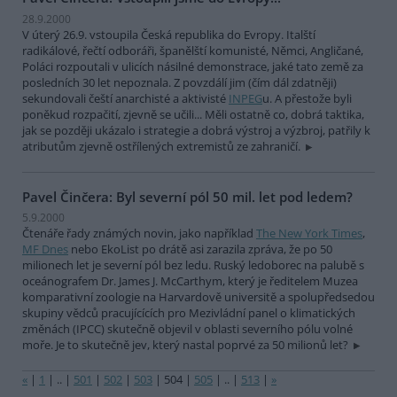
28.9.2000
V úterý 26.9. vstoupila Česká republika do Evropy. Italští
radikálové, řečtí odboráři, španělští komunisté, Němci, Angličané,
Poláci rozpoutali v ulicích násilné demonstrace, jaké tato země za
posledních 30 let nepoznala. Z povzdálí jim (čím dál zdatněji)
sekundovali čeští anarchisté a aktivisté
INPEG
u. A přestože byli
poněkud rozpačití, zjevně se učili... Měli ostatně co, dobrá taktika,
jak se později ukázalo i strategie a dobrá výstroj a výzbroj, patřily k
atributům zjevně ostřílených extremistů ze zahraničí.
Pavel Činčera: Byl severní pól 50 mil. let pod ledem?
5.9.2000
Čtenáře řady známých novin, jako například
The New York Times
,
MF Dnes
nebo EkoList po drátě asi zarazila zpráva, že po 50
milionech let je severní pól bez ledu. Ruský ledoborec na palubě s
oceánografem Dr. James J. McCarthym, který je ředitelem Muzea
komparativní zoologie na Harvardově universitě a spolupředsedou
skupiny vědců pracujícících pro Mezivládní panel o klimatických
změnách (IPCC) skutečně objevil v oblasti severního pólu volné
moře. Je to skutečně jev, který nastal poprvé za 50 milionů let?
«
|
1
|
..
|
501
|
502
|
503
|
504
|
505
|
..
|
513
|
»