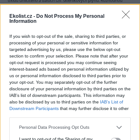
oxidu uhličitého a dalších tzv. skleníkových plynů. Rozhodnou
totiž, zda dohoda skutečně omezí znečištění, nebo zda se promění
v pouhý cár papíru. Hlavním tématem haagské konference budou
Ekolist.cz -
Do Not Process My Personal
konkrétní mechanismy, kterými signatářské státy kjótské závazky
Information
splní.
If you wish to opt-out of the sale, sharing to third parties, or
Jakub Kašpar: Novinářská povinnost, občanský pud
processing of your personal or sensitive information for
sebezáchovy
targeted advertising by us, please use the below opt-out
12.10.2000
section to confirm your selection. Please note that after your
Nebývale silná vlna národní soudržnosti, loajality k establishmentu
opt-out request is processed you may continue seeing
a k české policii a zároveň také nebývalá vlna xenofobie a volání po
interest-based ads based on personal information utilized by
přísnější vládě pevné (Grossovy?) ruky se zvedla v minulých
us or personal information disclosed to third parties prior to
týdnech po protiglobalizačních demonstracích v úterý 26. září. Kdo
si dovolil pochybovat o hrdinství a bezchybnosti hochů od policie,
your opt-out. You may separately opt-out of the further
stal se bezmála zrádcem a "přisluhovačem komunistů" (zvlášť
disclosure of your personal information by third parties on the
kouzelné a vynalézavé v tomto ohledu byly příspěvky čtenářů
IAB’s list of downstream participants. This information may
Neviditelného Psa
či diskusního fóra na stránkách
INPEG
). Není
also be disclosed by us to third parties on the
IAB’s List of
pochyb o tom, že intenzita úterních pouličních demonstrací,
Downstream Participants
that may further disclose it to other
zejména "bitvy pod Vyšehradem", překvapila mnohé, ne-li většinu,
third parties.
z nás. To, co se kolem onoho úterního poledne v Lumírově,
Krokově či Slavojově ulici dělo, Praha asi opravdu dosud nezažila.
Bylo to něco, co jsme takřka všichni dosud znali jen z televizních
Personal Data Processing Opt Outs
zpráv.
I want to opt-out of the Sharing of my