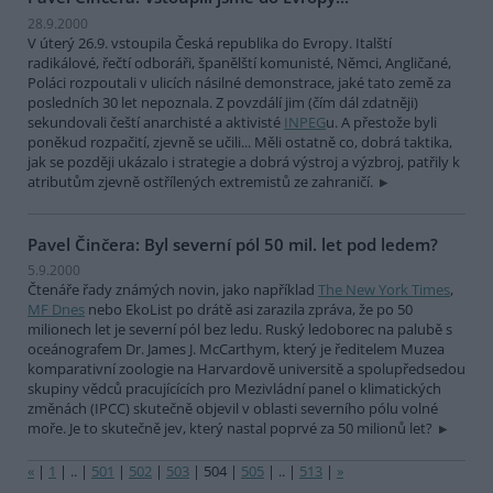
28.9.2000
V úterý 26.9. vstoupila Česká republika do Evropy. Italští
radikálové, řečtí odboráři, španělští komunisté, Němci, Angličané,
Poláci rozpoutali v ulicích násilné demonstrace, jaké tato země za
posledních 30 let nepoznala. Z povzdálí jim (čím dál zdatněji)
sekundovali čeští anarchisté a aktivisté
INPEG
u. A přestože byli
poněkud rozpačití, zjevně se učili... Měli ostatně co, dobrá taktika,
jak se později ukázalo i strategie a dobrá výstroj a výzbroj, patřily k
atributům zjevně ostřílených extremistů ze zahraničí.
Pavel Činčera: Byl severní pól 50 mil. let pod ledem?
5.9.2000
Čtenáře řady známých novin, jako například
The New York Times
,
MF Dnes
nebo EkoList po drátě asi zarazila zpráva, že po 50
milionech let je severní pól bez ledu. Ruský ledoborec na palubě s
oceánografem Dr. James J. McCarthym, který je ředitelem Muzea
komparativní zoologie na Harvardově universitě a spolupředsedou
skupiny vědců pracujícících pro Mezivládní panel o klimatických
změnách (IPCC) skutečně objevil v oblasti severního pólu volné
moře. Je to skutečně jev, který nastal poprvé za 50 milionů let?
«
|
1
|
..
|
501
|
502
|
503
|
504
|
505
|
..
|
513
|
»