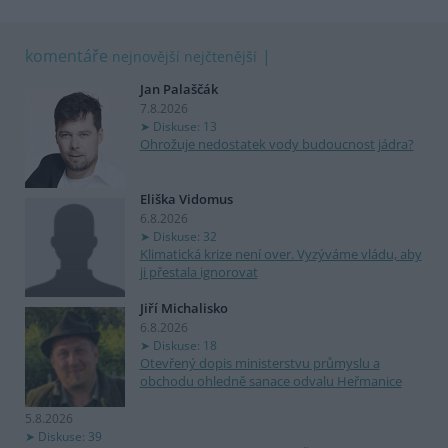
komentáře
nejnovější
nejčtenější
Jan Palaščák
7.8.2026
Diskuse: 13
Ohrožuje nedostatek vody budoucnost jádra?
Eliška Vidomus
6.8.2026
Diskuse: 32
Klimatická krize není over. Vyzýváme vládu, aby
ji přestala ignorovat
Jiří Michalisko
6.8.2026
Diskuse: 18
Otevřený dopis ministerstvu průmyslu a
obchodu ohledně sanace odvalu Heřmanice
5.8.2026
Diskuse: 39