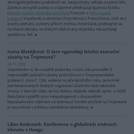
ekologické jednání posledních let, bezpochyby selhala na plné čáře.
Zatímco evropští politici si vzájemně předhazují špatnou fyzičku
(
britský ministr životního prostředí
Prescott o
francouzské
kolegyni
Voyetové) a sexismus (Voynetová o Prescottovi), viníc se z
krachu jednání, za který přitom mohou Američané, podívejme se
na hlavní témata, ve kterých obě strany Atlantiku nenacházejí
společnou řeč.
Ivona Matějková: O čem vypovídají letošní asanační
zásahy na Trojmezné?
24.11.2000
Vzpomínám si, že rozsáhlé polemiky o tom, zda provádět či
neprovádět asanační zásahy proti kůrovci v Trojmezenském
pralese (I. zóna č. 124), vedené na jaře letošního roku, se kromě
zainteresovaných českých organizací účastnila také rakouská
strana. V denním tisku se tou dobou objevilo několik zpráv, v nichž
Rakušané vyjádřili svou nespokojenost s dosavadním
bezzásahovým režimem ve stárnoucí horské smrčině na Trojmezné
(v souvislosti s loňskou nenásilnou blokádou).
Libor Ambrozek: Konference o globálních změnách
klimatu v Haagu