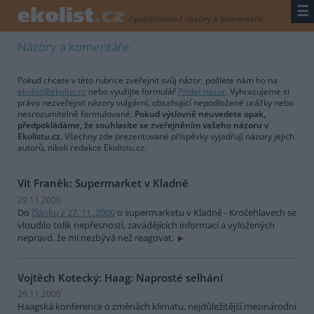
☰
/
publicistika
/
názory a komentáře
Názory a komentáře
Pokud chcete v této rubrice zveřejnit svůj názor, pošlete nám ho na
ekolist@ekolist.cz
nebo využijte formulář
Přidat názor
. Vyhrazujeme si
právo nezveřejnit názory vulgární, obsahující nepodložené urážky nebo
nesrozumitelně formulované.
Pokud výslovně neuvedete opak,
předpokládáme, že souhlasíte se zveřejněním vašeho názoru v
Ekolistu.cz.
Všechny zde prezentované příspěvky vyjadřují názory jejich
autorů, nikoli redakce Ekolistu.cz.
Vít Franěk: Supermarket v Kladně
29.11.2000
Do
článku z 27. 11. 2000
o supermarketu v Kladně - Kročehlavech se
vloudilo tolik nepřesností, zavádějících informací a vyložených
nepravd, že mi nezbývá než reagovat.
Vojtěch Kotecký: Haag: Naprosté selhání
29.11.2000
Haagská konference o změnách klimatu, nejdůležitější mezinárodní