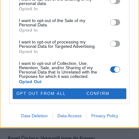
personal data.
Opted In
Jana Konopová: Klauniáda v národním parku
11.10.2000
I want to opt-out of the Sale of my
Na vrcholu Trojmezné při hranicích s Rakouskem v nadmořské
Personal Data.
výšce nad 1300 m.n.m., v jediné dosud relativně zachovalé pralesní
Opted In
části Šumavy se stromy přes 200 let starými a spoustou
chráněných rostlin a živočichů, nechala Správa
Národního parku
I want to opt-out of processing my
Šumava
během letošního léta, k poslednímu srpnovému dnu
Personal Data for Targeted Advertising.
prázdnin, pokácet téměř 370 m3 "dřevní hmoty". Tuto informaci
Opted In
poskytlo na vyžádání dle zákona 123/1998 Sb.
ministerstvo
životního prostředí
.
I want to opt-out of Collection, Use,
Retention, Sale, and/or Sharing of my
Personal Data that Is Unrelated with the
Purposes for which it was collected.
Eva Kosková: Antisummit se málo dotýkal české
Opted Out
situace
2.10.2000
OPT OUT FROM ALL
CONFIRM
Protiglobalizační kampaň v Praze v období zasedání
MMF
a
SB
neprobíhala pouze v ulicích.
Iniciativa proti ekonomické globalizaci
(INPEG) pořádala takzvaný Kontrasummit 2000, organizace
CEE
Bankwatch Network
,
Milostivé léto 2000
a
Přátelé Země
diskuzní
Data Deletion
Data Access
Privacy Policy
fórum
Jiná zpráva
.
Pavel Činčera: Vstoupili jsme do Evropy...