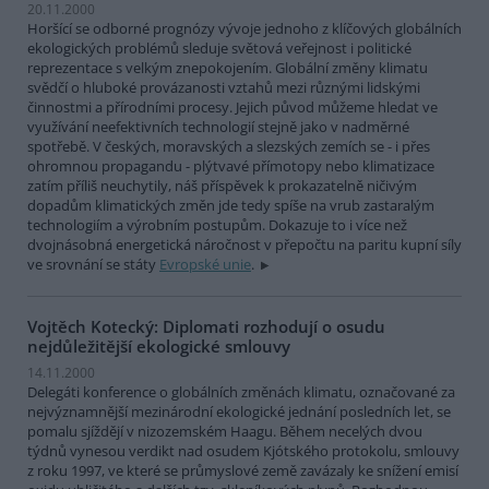
20.11.2000
Horšící se odborné prognózy vývoje jednoho z klíčových globálních
ekologických problémů sleduje světová veřejnost i politické
reprezentace s velkým znepokojením. Globální změny klimatu
svědčí o hluboké provázanosti vztahů mezi různými lidskými
činnostmi a přírodními procesy. Jejich původ můžeme hledat ve
využívání neefektivních technologií stejně jako v nadměrné
spotřebě. V českých, moravských a slezských zemích se - i přes
ohromnou propagandu - plýtvavé přímotopy nebo klimatizace
zatím příliš neuchytily, náš příspěvek k prokazatelně ničivým
dopadům klimatických změn jde tedy spíše na vrub zastaralým
technologiím a výrobním postupům. Dokazuje to i více než
dvojnásobná energetická náročnost v přepočtu na paritu kupní síly
ve srovnání se státy
Evropské unie
.
Vojtěch Kotecký: Diplomati rozhodují o osudu
nejdůležitější ekologické smlouvy
14.11.2000
Delegáti konference o globálních změnách klimatu, označované za
nejvýznamnější mezinárodní ekologické jednání posledních let, se
pomalu sjíždějí v nizozemském Haagu. Během necelých dvou
týdnů vynesou verdikt nad osudem Kjótského protokolu, smlouvy
z roku 1997, ve které se průmyslové země zavázaly ke snížení emisí