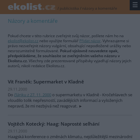
☰
/
publicistika
/
názory a komentáře
Názory a komentáře
Pokud chcete v této rubrice zveřejnit svůj názor, pošlete nám ho na
ekolist@ekolist.cz
nebo využijte formulář
Přidat názor
. Vyhrazujeme si
právo nezveřejnit názory vulgární, obsahující nepodložené urážky nebo
nesrozumitelně formulované.
Pokud výslovně neuvedete opak,
předpokládáme, že souhlasíte se zveřejněním vašeho názoru v
Ekolistu.cz.
Všechny zde prezentované příspěvky vyjadřují názory jejich
autorů, nikoli redakce Ekolistu.cz.
Vít Franěk: Supermarket v Kladně
29.11.2000
Do
článku z 27. 11. 2000
o supermarketu v Kladně - Kročehlavech se
vloudilo tolik nepřesností, zavádějících informací a vyložených
nepravd, že mi nezbývá než reagovat.
Vojtěch Kotecký: Haag: Naprosté selhání
29.11.2000
Haagská konference o změnách klimatu, nejdůležitější mezinárodní