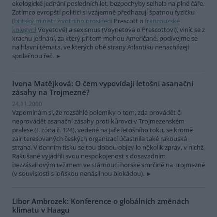
ekologické jednání posledních let, bezpochyby selhala na plné čáře.
Zatímco evropští politici si vzájemně předhazují špatnou fyzičku
(
britský ministr životního prostředí
Prescott o
francouzské
kolegyni
Voyetové) a sexismus (Voynetová o Prescottovi), viníc se z
krachu jednání, za který přitom mohou Američané, podívejme se
na hlavní témata, ve kterých obě strany Atlantiku nenacházejí
společnou řeč.
Ivona Matějková: O čem vypovídají letošní asanační
zásahy na Trojmezné?
24.11.2000
Vzpomínám si, že rozsáhlé polemiky o tom, zda provádět či
neprovádět asanační zásahy proti kůrovci v Trojmezenském
pralese (I. zóna č. 124), vedené na jaře letošního roku, se kromě
zainteresovaných českých organizací účastnila také rakouská
strana. V denním tisku se tou dobou objevilo několik zpráv, v nichž
Rakušané vyjádřili svou nespokojenost s dosavadním
bezzásahovým režimem ve stárnoucí horské smrčině na Trojmezné
(v souvislosti s loňskou nenásilnou blokádou).
Libor Ambrozek: Konference o globálních změnách
klimatu v Haagu