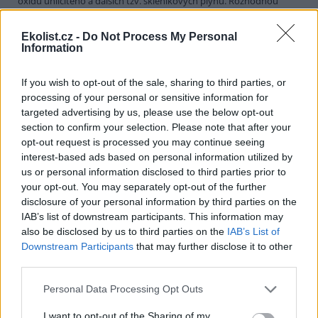
oxidu uhličitého a dalších tzv. skleníkových plynů. Rozhodnou
totiž, zda dohoda skutečně omezí znečištění, nebo zda se promění
v pouhý cár papíru. Hlavním tématem haagské konference budou
Ekolist.cz -
Do Not Process My Personal
konkrétní mechanismy, kterými signatářské státy kjótské závazky
Information
splní.
If you wish to opt-out of the sale, sharing to third parties, or
Jakub Kašpar: Novinářská povinnost, občanský pud
processing of your personal or sensitive information for
sebezáchovy
targeted advertising by us, please use the below opt-out
12.10.2000
section to confirm your selection. Please note that after your
Nebývale silná vlna národní soudržnosti, loajality k establishmentu
opt-out request is processed you may continue seeing
a k české policii a zároveň také nebývalá vlna xenofobie a volání po
interest-based ads based on personal information utilized by
přísnější vládě pevné (Grossovy?) ruky se zvedla v minulých
us or personal information disclosed to third parties prior to
týdnech po protiglobalizačních demonstracích v úterý 26. září. Kdo
si dovolil pochybovat o hrdinství a bezchybnosti hochů od policie,
your opt-out. You may separately opt-out of the further
stal se bezmála zrádcem a "přisluhovačem komunistů" (zvlášť
disclosure of your personal information by third parties on the
kouzelné a vynalézavé v tomto ohledu byly příspěvky čtenářů
IAB’s list of downstream participants. This information may
Neviditelného Psa
či diskusního fóra na stránkách
INPEG
). Není
also be disclosed by us to third parties on the
IAB’s List of
pochyb o tom, že intenzita úterních pouličních demonstrací,
Downstream Participants
that may further disclose it to other
zejména "bitvy pod Vyšehradem", překvapila mnohé, ne-li většinu,
third parties.
z nás. To, co se kolem onoho úterního poledne v Lumírově,
Krokově či Slavojově ulici dělo, Praha asi opravdu dosud nezažila.
Bylo to něco, co jsme takřka všichni dosud znali jen z televizních
Personal Data Processing Opt Outs
zpráv.
I want to opt-out of the Sharing of my