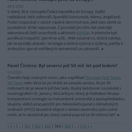
28.9.2000
V úterý 26.9. vstoupila Česká republika do Evropy. Italští
radikálové, řečtí odboráři, španělští komunisté, Němci, Angličané,
Poláci rozpoutali v ulicích násilné demonstrace, jaké tato země za
posledních 30 let nepoznala. Z povzdálí jim (čím dál zdatněji)
sekundovali čeští anarchisté a aktivisté
INPEG
u. A přestože byli
poněkud rozpačití, zjevně se učili... Měli ostatně co, dobrá taktika,
jak se později ukázalo i strategie a dobrá výstroj a výzbroj, patřily k
atributům zjevně ostřílených extremistů ze zahraničí.
Pavel Činčera: Byl severní pól 50 mil. let pod ledem?
5.9.2000
Čtenáře řady známých novin, jako například
The New York Times
,
MF Dnes
nebo EkoList po drátě asi zarazila zpráva, že po 50
milionech let je severní pól bez ledu. Ruský ledoborec na palubě s
oceánografem Dr. James J. McCarthym, který je ředitelem Muzea
komparativní zoologie na Harvardově universitě a spolupředsedou
skupiny vědců pracujícících pro Mezivládní panel o klimatických
změnách (IPCC) skutečně objevil v oblasti severního pólu volné
moře. Je to skutečně jev, který nastal poprvé za 50 milionů let?
«
|
1
|
..
|
501
|
502
|
503
|
504
|
505
|
..
|
513
|
»