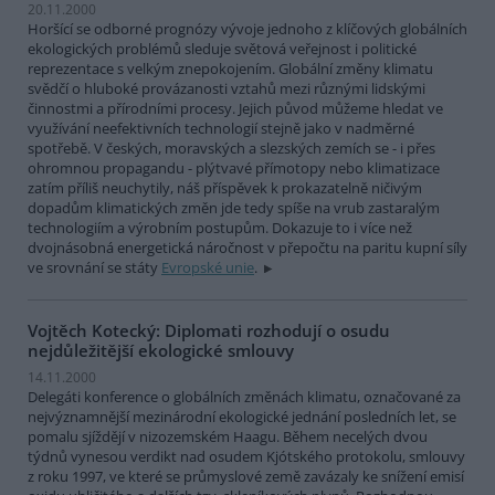
20.11.2000
Horšící se odborné prognózy vývoje jednoho z klíčových globálních
ekologických problémů sleduje světová veřejnost i politické
reprezentace s velkým znepokojením. Globální změny klimatu
svědčí o hluboké provázanosti vztahů mezi různými lidskými
činnostmi a přírodními procesy. Jejich původ můžeme hledat ve
využívání neefektivních technologií stejně jako v nadměrné
spotřebě. V českých, moravských a slezských zemích se - i přes
ohromnou propagandu - plýtvavé přímotopy nebo klimatizace
zatím příliš neuchytily, náš příspěvek k prokazatelně ničivým
dopadům klimatických změn jde tedy spíše na vrub zastaralým
technologiím a výrobním postupům. Dokazuje to i více než
dvojnásobná energetická náročnost v přepočtu na paritu kupní síly
ve srovnání se státy
Evropské unie
.
Vojtěch Kotecký: Diplomati rozhodují o osudu
nejdůležitější ekologické smlouvy
14.11.2000
Delegáti konference o globálních změnách klimatu, označované za
nejvýznamnější mezinárodní ekologické jednání posledních let, se
pomalu sjíždějí v nizozemském Haagu. Během necelých dvou
týdnů vynesou verdikt nad osudem Kjótského protokolu, smlouvy
z roku 1997, ve které se průmyslové země zavázaly ke snížení emisí