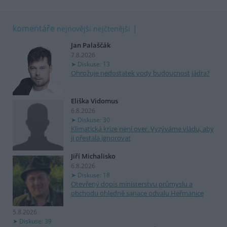
komentáře
nejnovější
nejčtenější
Jan Palaščák
7.8.2026
Diskuse: 13
Ohrožuje nedostatek vody budoucnost jádra?
Eliška Vidomus
6.8.2026
Diskuse: 30
Klimatická krize není over. Vyzýváme vládu, aby
ji přestala ignorovat
Jiří Michalisko
6.8.2026
Diskuse: 18
Otevřený dopis ministerstvu průmyslu a
obchodu ohledně sanace odvalu Heřmanice
5.8.2026
Diskuse: 39