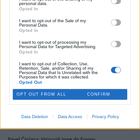
personal data.
Opted In
Jana Konopová: Klauniáda v národním parku
11.10.2000
I want to opt-out of the Sale of my
Na vrcholu Trojmezné při hranicích s Rakouskem v nadmořské
Personal Data.
výšce nad 1300 m.n.m., v jediné dosud relativně zachovalé pralesní
Opted In
části Šumavy se stromy přes 200 let starými a spoustou
chráněných rostlin a živočichů, nechala Správa
Národního parku
I want to opt-out of processing my
Šumava
během letošního léta, k poslednímu srpnovému dnu
Personal Data for Targeted Advertising.
prázdnin, pokácet téměř 370 m3 "dřevní hmoty". Tuto informaci
Opted In
poskytlo na vyžádání dle zákona 123/1998 Sb.
ministerstvo
životního prostředí
.
I want to opt-out of Collection, Use,
Retention, Sale, and/or Sharing of my
Personal Data that Is Unrelated with the
Purposes for which it was collected.
Eva Kosková: Antisummit se málo dotýkal české
Opted Out
situace
2.10.2000
OPT OUT FROM ALL
CONFIRM
Protiglobalizační kampaň v Praze v období zasedání
MMF
a
SB
neprobíhala pouze v ulicích.
Iniciativa proti ekonomické globalizaci
(INPEG) pořádala takzvaný Kontrasummit 2000, organizace
CEE
Bankwatch Network
,
Milostivé léto 2000
a
Přátelé Země
diskuzní
Data Deletion
Data Access
Privacy Policy
fórum
Jiná zpráva
.
Pavel Činčera: Vstoupili jsme do Evropy...