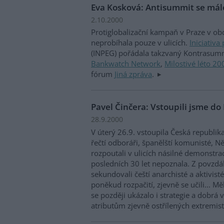
Eva Kosková: Antisummit se málo
2.10.2000
Protiglobalizační kampaň v Praze v o
neprobíhala pouze v ulicích.
Iniciativa
(INPEG) pořádala takzvaný Kontrasum
Bankwatch Network
,
Milostivé léto 20
fórum
Jiná zpráva
.
Pavel Činčera: Vstoupili jsme do 
28.9.2000
V úterý 26.9. vstoupila Česká republika
řečtí odboráři, španělští komunisté, Ně
rozpoutali v ulicích násilné demonstra
posledních 30 let nepoznala. Z povzdálí
sekundovali čeští anarchisté a aktivist
poněkud rozpačití, zjevně se učili... Mě
se později ukázalo i strategie a dobrá v
atributům zjevně ostřílených extremist