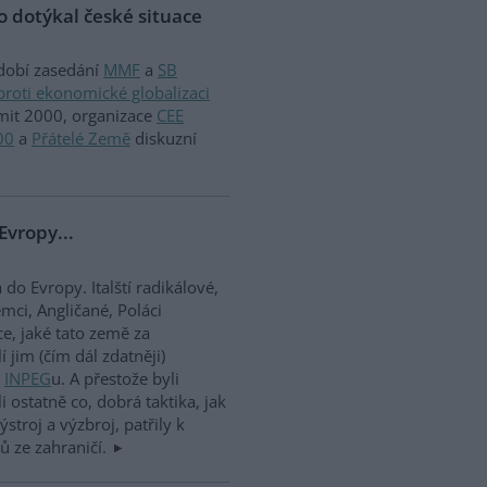
 dotýkal české situace
bdobí zasedání
MMF
a
SB
 proti ekonomické globalizaci
mit 2000, organizace
CEE
00
a
Přátelé Země
diskuzní
Evropy...
 do Evropy. Italští radikálové,
mci, Angličané, Poláci
ce, jaké tato země za
 jim (čím dál zdatněji)
é
INPEG
u. A přestože byli
li ostatně co, dobrá taktika, jak
ýstroj a výzbroj, patřily k
ů ze zahraničí.