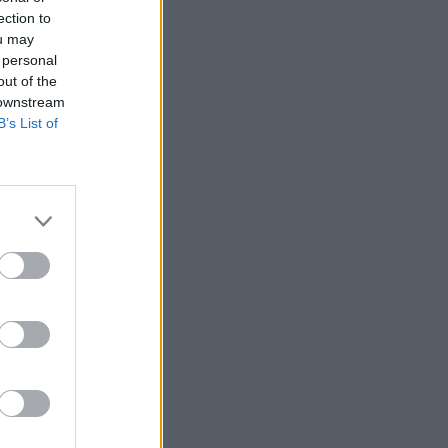
ection to
ou may
 personal
out of the
 downstream
B’s List of