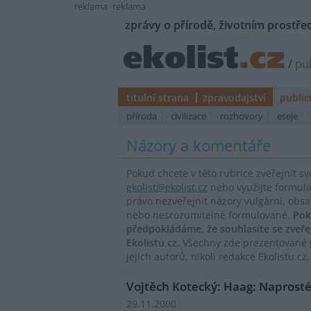
reklama
reklama
zprávy o přírodě, životním prostřed
/
pub
titulní strana
zpravodajství
public
příroda
civilizace
rozhovory
eseje
Názory a komentáře
Pokud chcete v této rubrice zveřejnit s
ekolist@ekolist.cz
nebo využijte formul
právo nezveřejnit názory vulgární, obs
nebo nesrozumitelně formulované.
Pok
předpokládáme, že souhlasíte se zveř
Ekolistu.cz.
Všechny zde prezentované p
jejich autorů, nikoli redakce Ekolistu.cz.
Vojtěch Kotecký: Haag: Naprosté
29.11.2000