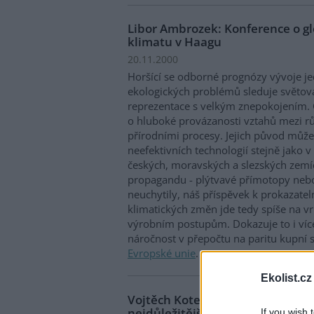
Libor Ambrozek: Konference o g
klimatu v Haagu
20.11.2000
Horšící se odborné prognózy vývoje je
ekologických problémů sleduje světová 
reprezentace s velkým znepokojením. 
o hluboké provázanosti vztahů mezi r
přírodními procesy. Jejich původ může
neefektivních technologií stejně jako 
českých, moravských a slezských zemí
propagandu - plýtvavé přímotopy nebo 
neuchytily, náš příspěvek k prokazat
klimatických změn jde tedy spíše na v
výrobním postupům. Dokazuje to i víc
náročnost v přepočtu na paritu kupní s
Evropské unie
.
Ekolist.cz
Vojtěch Kotecký: Diplomati rozh
nejdůležitější ekologické smlouv
If you wish 