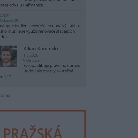
nace odvalu Heřmanice
8.2026
Diskuse: 39
stupné bydlení nevyřeší jen nová výstavba.
sko musí lépe využít renovace stávajících
udov
Kilian Kaminski
1.8.2026
Diskuse: 41
Evropa slibuje právo na opravu.
Budou ale opravy skutečně
vnější?
klama