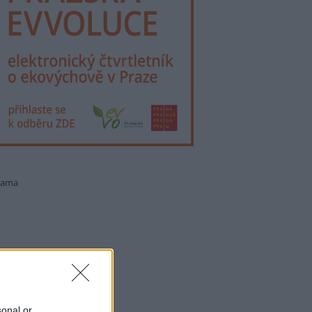
lama
sonal or