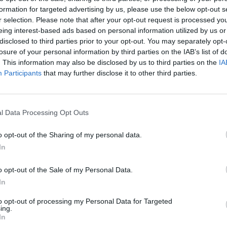
formation for targeted advertising by us, please use the below opt-out s
r selection. Please note that after your opt-out request is processed y
nách klimatu, označované za
eing interest-based ads based on personal information utilized by us or
 jednání posledních let, se
disclosed to third parties prior to your opt-out. You may separately opt-
. Během necelých dvou týdnů
losure of your personal information by third parties on the IAB’s list of
 protokolu, smlouvy z roku
. This information may also be disclosed by us to third parties on the
IA
ázaly ke snížení emisí oxidu
Participants
that may further disclose it to other third parties.
plynů. Rozhodnou totiž, zda
bo zda se promění v pouhý cár
ference budou konkrétní
 kjótské závazky splní.
l Data Processing Opt Outs
o opt-out of the Sharing of my personal data.
nost, občanský pud
In
o opt-out of the Sale of my Personal Data.
i, loajality k establishmentu a
In
á vlna xenofobie a volání po
 se zvedla v minulých týdnech
to opt-out of processing my Personal Data for Targeted
ing.
úterý 26. září. Kdo si dovolil
In
hochů od policie, stal se