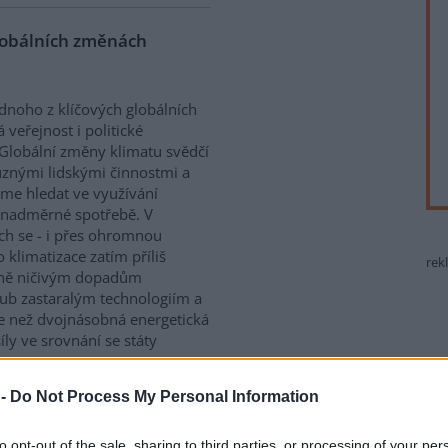
lobálních změnách
dnoho z klíčových globálních
veřejnost i politické
Globální změny klimatu svědčí
ůznými lidskými činnostmi a
me hledat ve využívání
v nadměrné spotřebě. V
ch se - i přes ohromnou
klimatizace zatím příliš
rek
elně ničivým dopadům
rub zastaralým technologiím a
e než dvojnásobná energetická
íly ve srovnání se státy
 -
Do Not Process My Personal Information
odují o osudu
y
to opt-out of the sale, sharing to third parties, or processing of your per