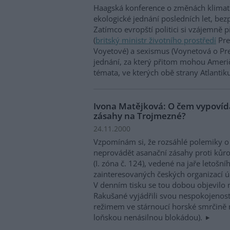
Haagská konference o změnách klimatu
ekologické jednání posledních let, bez
Zatímco evropští politici si vzájemně 
(
britský ministr životního prostředí
Pre
Voyetové) a sexismus (Voynetová o Pres
jednání, za který přitom mohou Ameri
témata, ve kterých obě strany Atlantik
Ivona Matějková: O čem vypovída
zásahy na Trojmezné?
24.11.2000
Vzpomínám si, že rozsáhlé polemiky o 
neprovádět asanační zásahy proti kůr
(I. zóna č. 124), vedené na jaře letošn
zainteresovaných českých organizací úč
V denním tisku se tou dobou objevilo n
Rakušané vyjádřili svou nespokojeno
režimem ve stárnoucí horské smrčině n
loňskou nenásilnou blokádou).