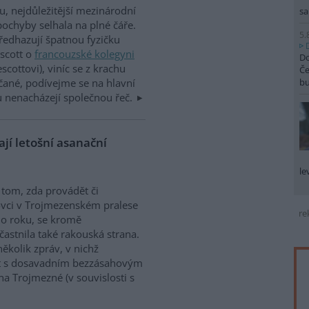
, nejdůležitější mezinárodní
sa
pochyby selhala na plné čáře.
5.
předhazují špatnou fyzičku
scott o
francouzské kolegyni
Do
cottovi), viníc se z krachu
Če
čané, podívejme se na hlavní
b
u nenacházejí společnou řeč.
jí letošní asanační
le
tom, zda provádět či
ovci v Trojmezenském pralese
re
ího roku, se kromě
astnila také rakouská strana.
ěkolik zpráv, v nichž
st s dosavadním bezzásahovým
a Trojmezné (v souvislosti s