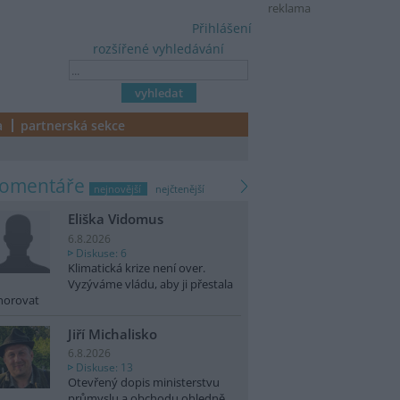
reklama
Přihlášení
rozšířené vyhledávání
a
partnerská sekce
komentáře
nejnovější
nejčtenější
Eliška Vidomus
6.8.2026
Diskuse: 6
Klimatická krize není over.
Vyzýváme vládu, aby ji přestala
norovat
Jiří Michalisko
6.8.2026
Diskuse: 13
Otevřený dopis ministerstvu
průmyslu a obchodu ohledně