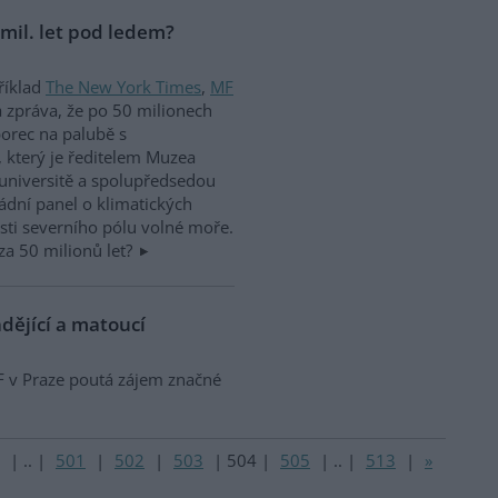
 mil. let pod ledem?
říklad
The New York Times
,
MF
a zpráva, že po 50 milionech
borec na palubě s
 který je ředitelem Muzea
universitě a spolupředsedou
ádní panel o klimatických
sti severního pólu volné moře.
 za 50 milionů let?
ádějící a matoucí
 v Praze poutá zájem značné
|
..
|
501
|
502
|
503
|
504
|
505
|
..
|
513
|
»