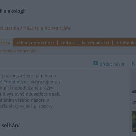
í a ekologii
licistika
/
názory a komentáře
istika
zelená domácnost
kultura
kalendář akcí
fotobank
názory a komentáře
přidat názor
vůj názor, pošlete nám ho na
ář
Přidat názor
. Vyhrazujeme si
ahující nepodložené urážky
ud výslovně neuvedete opak,
ejněním vašeho názoru v
ig
říspěvky vyjadřují názory
 selhání