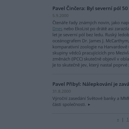
Pavel Činčera: Byl severní pól 50
5.9.2000
Čtenáře řady známých novin, jako nap
Dnes
nebo EkoList po drátě asi zarazil
let je severní pól bez ledu. Ruský ledo
oceánografem Dr. James J. McCarthym,
komparativní zoologie na Harvardově 
skupiny vědců pracujícících pro Mezivl
změnách (IPCC) skutečně objevil v obla
Je to skutečně jev, který nastal poprvé
Pavel Přibyl: Nálepkování je zav
31.8.2000
Výroční zasedání Světové banky a MMF
části společnosti.
«
|
1