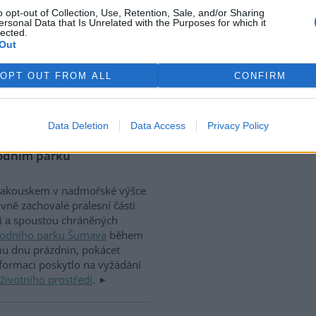
unistů" (zvlášť kouzelné a
o opt-out of Collection, Use, Retention, Sale, and/or Sharing
ěvky čtenářů
Neviditelného Psa
ersonal Data that Is Unrelated with the Purposes for which it
lected.
). Není pochyb o tom, že
Out
ací, zejména "bitvy pod
ětšinu, z nás. To, co se kolem
OPT OUT FROM ALL
CONFIRM
okově či Slavojově ulici dělo,
 to něco, co jsme takřka
práv.
Data Deletion
Data Access
Privacy Policy
rodním parku
s Rakouskem v nadmořské výšce
vně zachovalé pralesní části
i a spoustou chráněných
odního parku Šumava
během
mu dnu prázdnin, pokácet
formaci poskytlo na vyžádání
životního prostředí
.