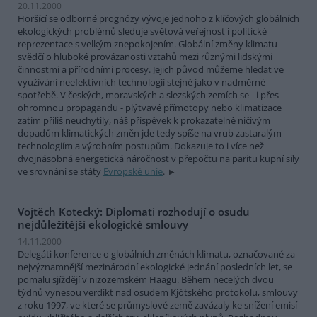
20.11.2000
Horšící se odborné prognózy vývoje jednoho z klíčových globálních
ekologických problémů sleduje světová veřejnost i politické
reprezentace s velkým znepokojením. Globální změny klimatu
svědčí o hluboké provázanosti vztahů mezi různými lidskými
činnostmi a přírodními procesy. Jejich původ můžeme hledat ve
využívání neefektivních technologií stejně jako v nadměrné
spotřebě. V českých, moravských a slezských zemích se - i přes
ohromnou propagandu - plýtvavé přímotopy nebo klimatizace
zatím příliš neuchytily, náš příspěvek k prokazatelně ničivým
dopadům klimatických změn jde tedy spíše na vrub zastaralým
technologiím a výrobním postupům. Dokazuje to i více než
dvojnásobná energetická náročnost v přepočtu na paritu kupní síly
ve srovnání se státy
Evropské unie
.
Vojtěch Kotecký: Diplomati rozhodují o osudu
nejdůležitější ekologické smlouvy
14.11.2000
Delegáti konference o globálních změnách klimatu, označované za
nejvýznamnější mezinárodní ekologické jednání posledních let, se
pomalu sjíždějí v nizozemském Haagu. Během necelých dvou
týdnů vynesou verdikt nad osudem Kjótského protokolu, smlouvy
z roku 1997, ve které se průmyslové země zavázaly ke snížení emisí