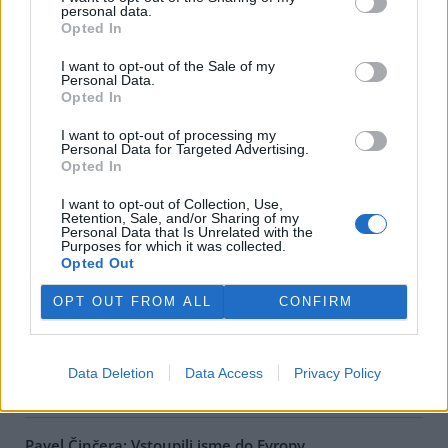
personal data.
Opted In
Jana Konopová: Klauniáda v národním parku
11.10.2000
I want to opt-out of the Sale of my
Na vrcholu Trojmezné při hranicích s Rakouskem v nadmořské
Personal Data.
výšce nad 1300 m.n.m., v jediné dosud relativně zachovalé pralesní
Opted In
části Šumavy se stromy přes 200 let starými a spoustou
chráněných rostlin a živočichů, nechala Správa
Národního parku
I want to opt-out of processing my
Šumava
během letošního léta, k poslednímu srpnovému dnu
Personal Data for Targeted Advertising.
prázdnin, pokácet téměř 370 m3 "dřevní hmoty". Tuto informaci
Opted In
poskytlo na vyžádání dle zákona 123/1998 Sb.
ministerstvo
životního prostředí
.
I want to opt-out of Collection, Use,
Retention, Sale, and/or Sharing of my
Personal Data that Is Unrelated with the
Purposes for which it was collected.
Eva Kosková: Antisummit se málo dotýkal české
Opted Out
situace
2.10.2000
OPT OUT FROM ALL
CONFIRM
Protiglobalizační kampaň v Praze v období zasedání
MMF
a
SB
neprobíhala pouze v ulicích.
Iniciativa proti ekonomické globalizaci
(INPEG) pořádala takzvaný Kontrasummit 2000, organizace
CEE
Bankwatch Network
,
Milostivé léto 2000
a
Přátelé Země
diskuzní
Data Deletion
Data Access
Privacy Policy
fórum
Jiná zpráva
.
Pavel Činčera: Vstoupili jsme do Evropy...