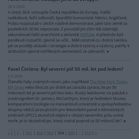
28.9.2000
V úterý 26.9. vstoupila Česká republika do Evropy. Italští
radikálové, řečtí odboráři, španělští komunisté, Němci, Angličané,
Poláci rozpoutali v ulicích násilné demonstrace, jaké tato země za
posledních 30 let nepoznala. Z povzdálí jim (čím dál zdatněji)
sekundovali čeští anarchisté a aktivisté
INPEG
u. A přestože byli
poněkud rozpačití, zjevně se učili... Měli ostatně co, dobrá taktika,
jak se později ukázalo i strategie a dobrá výstroj a výzbroj, patřily k
atributům zjevně ostřílených extremistů ze zahraničí.
Pavel Činčera: Byl severní pól 50 mil. let pod ledem?
5.9.2000
Čtenáře řady známých novin, jako například
The New York Times
,
MF Dnes
nebo EkoList po drátě asi zarazila zpráva, že po 50
milionech let je severní pól bez ledu. Ruský ledoborec na palubě s
oceánografem Dr. James J. McCarthym, který je ředitelem Muzea
komparativní zoologie na Harvardově universitě a spolupředsedou
skupiny vědců pracujícících pro Mezivládní panel o klimatických
změnách (IPCC) skutečně objevil v oblasti severního pólu volné
moře. Je to skutečně jev, který nastal poprvé za 50 milionů let?
«
|
1
|
..
|
501
|
502
|
503
|
504
|
505
|
..
|
513
|
»