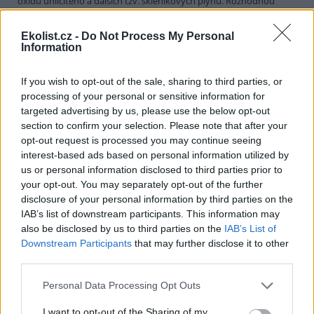
oxidu uhličitého a dalších tzv. skleníkových plynů. Rozhodnou
totiž, zda dohoda skutečně omezí znečištění, nebo zda se promění
v pouhý cár papíru. Hlavním tématem haagské konference budou
Ekolist.cz -
Do Not Process My Personal
konkrétní mechanismy, kterými signatářské státy kjótské závazky
Information
splní.
If you wish to opt-out of the sale, sharing to third parties, or
Jakub Kašpar: Novinářská povinnost, občanský pud
processing of your personal or sensitive information for
sebezáchovy
targeted advertising by us, please use the below opt-out
12.10.2000
section to confirm your selection. Please note that after your
Nebývale silná vlna národní soudržnosti, loajality k establishmentu
opt-out request is processed you may continue seeing
a k české policii a zároveň také nebývalá vlna xenofobie a volání po
interest-based ads based on personal information utilized by
přísnější vládě pevné (Grossovy?) ruky se zvedla v minulých
us or personal information disclosed to third parties prior to
týdnech po protiglobalizačních demonstracích v úterý 26. září. Kdo
si dovolil pochybovat o hrdinství a bezchybnosti hochů od policie,
your opt-out. You may separately opt-out of the further
stal se bezmála zrádcem a "přisluhovačem komunistů" (zvlášť
disclosure of your personal information by third parties on the
kouzelné a vynalézavé v tomto ohledu byly příspěvky čtenářů
IAB’s list of downstream participants. This information may
Neviditelného Psa
či diskusního fóra na stránkách
INPEG
). Není
also be disclosed by us to third parties on the
IAB’s List of
pochyb o tom, že intenzita úterních pouličních demonstrací,
Downstream Participants
that may further disclose it to other
zejména "bitvy pod Vyšehradem", překvapila mnohé, ne-li většinu,
third parties.
z nás. To, co se kolem onoho úterního poledne v Lumírově,
Krokově či Slavojově ulici dělo, Praha asi opravdu dosud nezažila.
Bylo to něco, co jsme takřka všichni dosud znali jen z televizních
Personal Data Processing Opt Outs
zpráv.
I want to opt-out of the Sharing of my