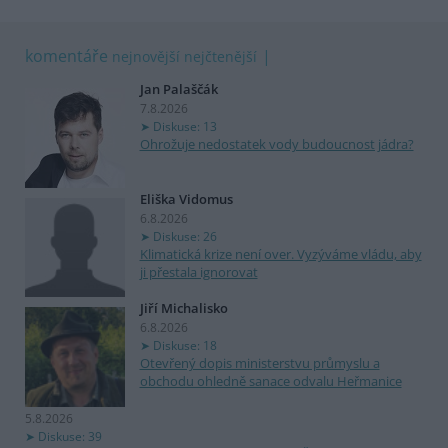
komentáře
nejnovější
nejčtenější
Jan Palaščák
7.8.2026
Diskuse: 13
Ohrožuje nedostatek vody budoucnost jádra?
Eliška Vidomus
6.8.2026
Diskuse: 26
Klimatická krize není over. Vyzýváme vládu, aby
ji přestala ignorovat
Jiří Michalisko
6.8.2026
Diskuse: 18
Otevřený dopis ministerstvu průmyslu a
obchodu ohledně sanace odvalu Heřmanice
5.8.2026
Diskuse: 39