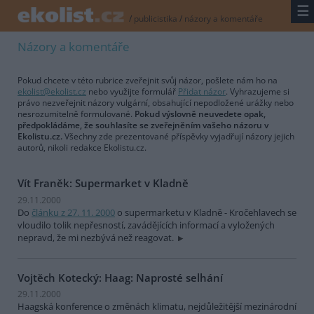
☰
/
publicistika
/
názory a komentáře
Názory a komentáře
Pokud chcete v této rubrice zveřejnit svůj názor, pošlete nám ho na
ekolist@ekolist.cz
nebo využijte formulář
Přidat názor
. Vyhrazujeme si
právo nezveřejnit názory vulgární, obsahující nepodložené urážky nebo
nesrozumitelně formulované.
Pokud výslovně neuvedete opak,
předpokládáme, že souhlasíte se zveřejněním vašeho názoru v
Ekolistu.cz.
Všechny zde prezentované příspěvky vyjadřují názory jejich
autorů, nikoli redakce Ekolistu.cz.
Vít Franěk: Supermarket v Kladně
29.11.2000
Do
článku z 27. 11. 2000
o supermarketu v Kladně - Kročehlavech se
vloudilo tolik nepřesností, zavádějících informací a vyložených
nepravd, že mi nezbývá než reagovat.
Vojtěch Kotecký: Haag: Naprosté selhání
29.11.2000
Haagská konference o změnách klimatu, nejdůležitější mezinárodní