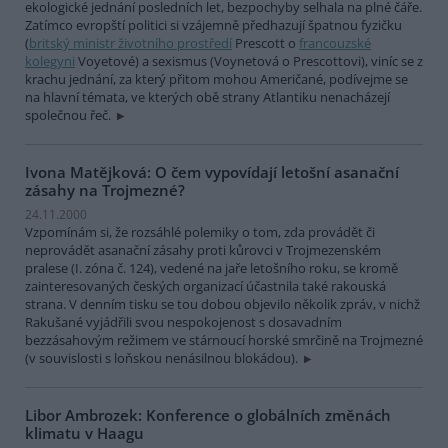
ekologické jednání posledních let, bezpochyby selhala na plné čáře.
Zatímco evropští politici si vzájemně předhazují špatnou fyzičku
(
britský ministr životního prostředí
Prescott o
francouzské
kolegyni
Voyetové) a sexismus (Voynetová o Prescottovi), viníc se z
krachu jednání, za který přitom mohou Američané, podívejme se
na hlavní témata, ve kterých obě strany Atlantiku nenacházejí
společnou řeč.
Ivona Matějková: O čem vypovídají letošní asanační
zásahy na Trojmezné?
24.11.2000
Vzpomínám si, že rozsáhlé polemiky o tom, zda provádět či
neprovádět asanační zásahy proti kůrovci v Trojmezenském
pralese (I. zóna č. 124), vedené na jaře letošního roku, se kromě
zainteresovaných českých organizací účastnila také rakouská
strana. V denním tisku se tou dobou objevilo několik zpráv, v nichž
Rakušané vyjádřili svou nespokojenost s dosavadním
bezzásahovým režimem ve stárnoucí horské smrčině na Trojmezné
(v souvislosti s loňskou nenásilnou blokádou).
Libor Ambrozek: Konference o globálních změnách
klimatu v Haagu