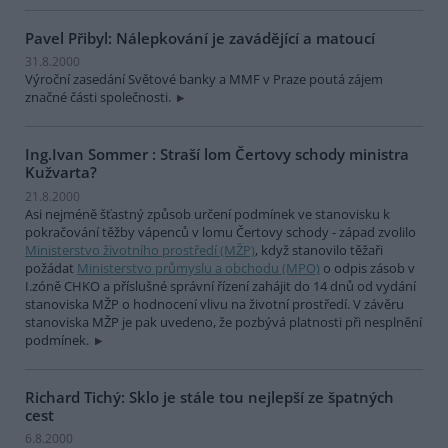
Pavel Přibyl: Nálepkování je zavádějící a matoucí
31.8.2000
Výroční zasedání Světové banky a MMF v Praze poutá zájem
značné části společnosti.
Ing.Ivan Sommer : Straší lom Čertovy schody ministra
Kužvarta?
21.8.2000
Asi nejméně šťastný způsob určení podmínek ve stanovisku k
pokračování těžby vápenců v lomu Čertovy schody - západ zvolilo
Ministerstvo životního prostředí (MŽP)
, když stanovilo těžaři
požádat
Ministerstvo průmyslu a obchodu (MPO)
o odpis zásob v
I.zóně CHKO a příslušné správní řízení zahájit do 14 dnů od vydání
stanoviska MŽP o hodnocení vlivu na životní prostředí. V závěru
stanoviska MŽP je pak uvedeno, že pozbývá platnosti při nesplnění
podmínek.
Richard Tichý: Sklo je stále tou nejlepší ze špatných
cest
6.8.2000