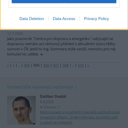
nebezpečí, které hrozí tygrům, velrybám, slonům, té či oné rostlině
či ptáku, a víme, že každým rokem vymírají druhy, o kterých
většina z nás často ani neslyšela.
Data Deletion
Data Access
Privacy Policy
Mgr. Aleš Kuták: Na tohle nemám bohužel čas
12.7.2000
Jako pracovník "Centra pro dopravu a energetiku" zabývající se
dopravou nemám ani rámcový přehled o aktuálním stavu těžby
surovin v ČR. Jestli to Ing. Sommera stále zaráží, nemohu pro něj
bohužel nic udělat.
«
|
1
|
..
|
504
|
505
|
506
|
507
|
508
|
..
|
513
|
»
komentáře
nejnovější
nejčtenější
Dalibor Dostál
8.8.2026
Diskuse: 2
Místo kosení vyprahlých trávníků odstraňování
invazních dřevin. Změny klimatu promění péči
o zeleň ve městech