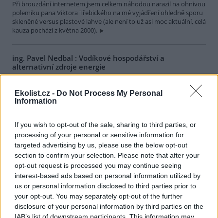
Při brouzdání internetem jsem celkem náhodou narazil na ohnivou
polemiku pana Viktora Třebického na mé vyjádření ohledně sporu
skleněné versus plastové lahve (ale není to už asi moc aktuální, celá
kauza pochází z května 2000).
ing. Pavel Nedbal : Vodíkové hospodářství a
alternativní zdroje energie
5.8.2000
Velmi mnoho se hovoří o alternativních zdrojích, o možnosti jejich
Ekolist.cz -
Do Not Process My Personal
spojení s vodíkovým hospodářstvím. Vezměme k ruce příslušné
Information
tabulky a spočítejme si účinnost vodíkového hospodářství:
If you wish to opt-out of the sale, sharing to third parties, or
Pavel Činčera: Missiva se snaží k životnímu prostředí
processing of your personal or sensitive information for
chovat slušně
targeted advertising by us, please use the below opt-out
2.8.2000
section to confirm your selection. Please note that after your
Na semináři k čistší produkci jsem se setkal se zástupci Missivy (šlo
opt-out request is processed you may continue seeing
o technického ředitele a někoho z marketingu). Dospěl jsem k
interest-based ads based on personal information utilized by
názoru, že se snaží, aby jejich výrobky byly k životnímu prostředí
us or personal information disclosed to third parties prior to
šetrnější (asi proto, že v tom vidí marketingový tah). Na druhou
stranu si nemyslím, že jde v případě jejich produktů o nějaký
your opt-out. You may separately opt-out of the further
zázrak.
disclosure of your personal information by third parties on the
IAB’s list of downstream participants. This information may