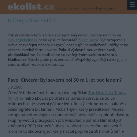
☰
/
publicistika
/
názory a komentáře
Názory a komentáře
Pokud chcete v této rubrice zveřejnit svůj názor, pošlete nám ho na
ekolist@ekolist.cz
nebo využijte formulář
Přidat názor
. Vyhrazujeme si
právo nezveřejnit názory vulgární, obsahující nepodložené urážky nebo
nesrozumitelně formulované.
Pokud výslovně neuvedete opak,
předpokládáme, že souhlasíte se zveřejněním vašeho názoru v
Ekolistu.cz.
Všechny zde prezentované příspěvky vyjadřují názory jejich
autorů, nikoli redakce Ekolistu.cz.
Pavel Činčera: Byl severní pól 50 mil. let pod ledem?
5.9.2000
Čtenáře řady známých novin, jako například
The New York Times
,
MF Dnes
nebo EkoList po drátě asi zarazila zpráva, že po 50
milionech let je severní pól bez ledu. Ruský ledoborec na palubě s
oceánografem Dr. James J. McCarthym, který je ředitelem Muzea
komparativní zoologie na Harvardově universitě a spolupředsedou
skupiny vědců pracujícících pro Mezivládní panel o klimatických
změnách (IPCC) skutečně objevil v oblasti severního pólu volné
moře. Je to skutečně jev, který nastal poprvé za 50 milionů let?