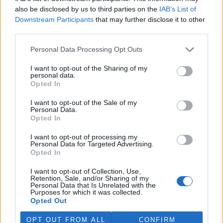
also be disclosed by us to third parties on the
IAB’s List of
Miroslav Friš: Znáte někdo Missivu?
Downstream Participants
that may further disclose it to other
28.7.2000
third parties.
Právě od nás odešel dealer, klasický podomní prodejce hýřící
přesvědčivými argumenty, usměvy a nadřazeností nad vámi,
Personal Data Processing Opt Outs
hloupými konzumenty jiných výrobků, než jsou ty jeho.
I want to opt-out of the Sharing of my
personal data.
Michal Štingl: Ani já nemám na pana Sommera čas
Opted In
20.7.2000
Sice už jsem nechtěl na pana Sommera reagovat, ale jenom pro
I want to opt-out of the Sale of my
Personal Data.
pořádek napíšu následující: Firma Ekoaudit, která pana Sommera
Opted In
platí, je zodpovědná za mizernou dokumentaci vlivů (E.I.A.) na
Velkolom Čertovy schody. Celá řada stanovisek v odborníků, státní
I want to opt-out of processing my
správy i samosprávy je na adrese
www.ceskykras.cz/eia
.
Personal Data for Targeted Advertising.
Opted In
Claude Martin: Chráněná území nebo parky pouze na
I want to opt-out of Collection, Use,
papíře
Retention, Sale, and/or Sharing of my
Personal Data that Is Unrelated with the
14.7.2000
Purposes for which it was collected.
Většina zpráv, které čteme o životním prostředí, je negativních. Zdá
Opted Out
se, že téměř každý den přicházejí zprávy o mizení lesů, ničení
mokřin, umírání korálových útesů atd. Opakovaně slyšíme o
OPT OUT FROM ALL
CONFIRM