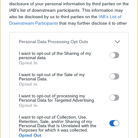
disclosure of your personal information by third parties on the
IAB’s list of downstream participants. This information may
Pavel Činčera: Missiva se snaží k životnímu prostředí
also be disclosed by us to third parties on the
IAB’s List of
chovat slušně
Downstream Participants
that may further disclose it to other
2.8.2000
third parties.
Na semináři k čistší produkci jsem se setkal se zástupci Missivy (šlo
o technického ředitele a někoho z marketingu). Dospěl jsem k
Personal Data Processing Opt Outs
názoru, že se snaží, aby jejich výrobky byly k životnímu prostředí
šetrnější (asi proto, že v tom vidí marketingový tah). Na druhou
I want to opt-out of the Sharing of my
stranu si nemyslím, že jde v případě jejich produktů o nějaký
personal data.
zázrak.
Opted In
I want to opt-out of the Sale of my
Miroslav Friš: Znáte někdo Missivu?
Personal Data.
Opted In
28.7.2000
Právě od nás odešel dealer, klasický podomní prodejce hýřící
I want to opt-out of processing my
přesvědčivými argumenty, usměvy a nadřazeností nad vámi,
Personal Data for Targeted Advertising.
hloupými konzumenty jiných výrobků, než jsou ty jeho.
Opted In
I want to opt-out of Collection, Use,
Michal Štingl: Ani já nemám na pana Sommera čas
Retention, Sale, and/or Sharing of my
Personal Data that Is Unrelated with the
20.7.2000
Purposes for which it was collected.
Sice už jsem nechtěl na pana Sommera reagovat, ale jenom pro
Opted Out