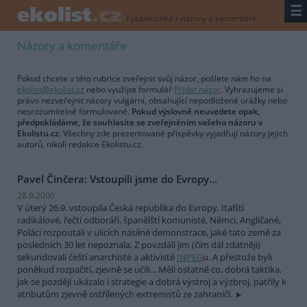
☰
/
publicistika
/
názory a komentáře
Názory a komentáře
Pokud chcete v této rubrice zveřejnit svůj názor, pošlete nám ho na
ekolist@ekolist.cz
nebo využijte formulář
Přidat názor
. Vyhrazujeme si
právo nezveřejnit názory vulgární, obsahující nepodložené urážky nebo
nesrozumitelně formulované.
Pokud výslovně neuvedete opak,
předpokládáme, že souhlasíte se zveřejněním vašeho názoru v
Ekolistu.cz.
Všechny zde prezentované příspěvky vyjadřují názory jejich
autorů, nikoli redakce Ekolistu.cz.
Pavel Činčera: Vstoupili jsme do Evropy...
28.9.2000
V úterý 26.9. vstoupila Česká republika do Evropy. Italští
radikálové, řečtí odboráři, španělští komunisté, Němci, Angličané,
Poláci rozpoutali v ulicích násilné demonstrace, jaké tato země za
posledních 30 let nepoznala. Z povzdálí jim (čím dál zdatněji)
sekundovali čeští anarchisté a aktivisté
INPEG
u. A přestože byli
poněkud rozpačití, zjevně se učili... Měli ostatně co, dobrá taktika,
jak se později ukázalo i strategie a dobrá výstroj a výzbroj, patřily k
atributům zjevně ostřílených extremistů ze zahraničí.