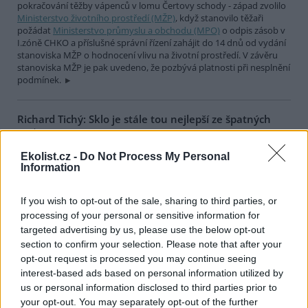
pokračování těžby vápenců v lomu Čertovy schody - západ zvolilo
Ministerstvo životního prostředí (MŽP)
, když stanovilo těžaři
požádat
Ministerstvo průmyslu a obchodu (MPO)
o odpis zásob v
I.zóně CHKO a příslušné správní řízení zahájit do 14 dnů od vydání
stanoviska MŽP o hodnocení vlivu na životní prostředí. V závěru
stanoviska MŽP je pak uvedeno, že pozbývá platnosti při nesplnění
podmínek.
Richard Tichý: Sklo je stále tou nejlepší ze špatných
cest
6.8.2000
Ekolist.cz -
Do Not Process My Personal
Při brouzdání internetem jsem celkem náhodou narazil na ohnivou
Information
polemiku pana Viktora Třebického na mé vyjádření ohledně sporu
skleněné versus plastové lahve (ale není to už asi moc aktuální, celá
kauza pochází z května 2000).
If you wish to opt-out of the sale, sharing to third parties, or
processing of your personal or sensitive information for
targeted advertising by us, please use the below opt-out
ing. Pavel Nedbal : Vodíkové hospodářství a
section to confirm your selection. Please note that after your
alternativní zdroje energie
opt-out request is processed you may continue seeing
5.8.2000
interest-based ads based on personal information utilized by
Velmi mnoho se hovoří o alternativních zdrojích, o možnosti jejich
us or personal information disclosed to third parties prior to
spojení s vodíkovým hospodářstvím. Vezměme k ruce příslušné
tabulky a spočítejme si účinnost vodíkového hospodářství:
your opt-out. You may separately opt-out of the further