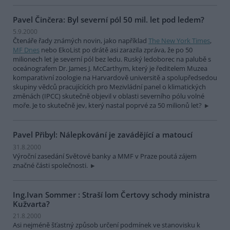
Pavel Činčera: Byl severní pól 50 mil. let pod ledem?
5.9.2000
Čtenáře řady známých novin, jako například
The New York Times
,
MF Dnes
nebo EkoList po drátě asi zarazila zpráva, že po 50
milionech let je severní pól bez ledu. Ruský ledoborec na palubě s
oceánografem Dr. James J. McCarthym, který je ředitelem Muzea
komparativní zoologie na Harvardově universitě a spolupředsedou
skupiny vědců pracujícících pro Mezivládní panel o klimatických
změnách (IPCC) skutečně objevil v oblasti severního pólu volné
moře. Je to skutečně jev, který nastal poprvé za 50 milionů let?
Pavel Přibyl: Nálepkování je zavádějící a matoucí
31.8.2000
Výroční zasedání Světové banky a MMF v Praze poutá zájem
značné části společnosti.
Ing.Ivan Sommer : Straší lom Čertovy schody ministra
Kužvarta?
21.8.2000
Asi nejméně šťastný způsob určení podmínek ve stanovisku k