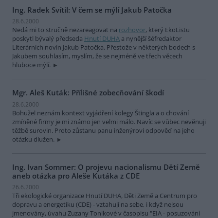
Ing. Radek Svítil: V čem se mýlí Jakub Patočka
28.6.2000
Nedá mi to stručně nezareagovat na
rozhovor
, který EkoListu
poskytl bývalý předseda
Hnutí DUHA
a nynější šéfredaktor
Literárních novin Jakub Patočka. Přestože v některých bodech s
Jakubem souhlasím, myslím, že se nejméně ve třech věcech
hluboce mýlí.
Mgr. Aleš Kuták: Přílišné zobecňování škodí
28.6.2000
Bohužel neznám kontext vyjádření kolegy Štingla a o chování
zmíněné firmy je mi známo jen velmi málo. Navíc se vůbec nevěnuji
těžbě surovin. Proto zůstanu panu inženýrovi odpověď na jeho
otázku dlužen.
Ing. Ivan Sommer: O projevu nacionalismu Dětí Země
aneb otázka pro Aleše Kutáka z CDE
26.6.2000
Tři ekologické organizace Hnutí DUHA, Děti Země a Centrum pro
dopravu a energetiku (CDE) - vztahují na sebe, i když nejsou
jmenovány, úvahu Zuzany Tonikové v časopisu "EIA - posuzování