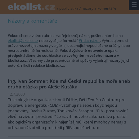
☰
/
publicistika
/
názory a komentáře
Názory a komentáře
Pokud chcete v této rubrice zveřejnit svůj názor, pošlete nám ho na
ekolist@ekolist.cz
nebo využijte formulář
Přidat názor
. Vyhrazujeme si
právo nezveřejnit názory vulgární, obsahující nepodložené urážky nebo
nesrozumitelně formulované.
Pokud výslovně neuvedete opak,
předpokládáme, že souhlasíte se zveřejněním vašeho názoru v
Ekolistu.cz.
Všechny zde prezentované příspěvky vyjadřují názory jejich
autorů, nikoli redakce Ekolistu.cz.
Ing. Ivan Sommer: Kde má Česká republika moře aneb
druhá otázka pro Aleše Kutáka
12.7.2000
Tři ekologické organizace Hnutí DUHA, Děti Země a Centrum pro
dopravu a energetiku (CDE) - vztahují na sebe, i když nejsou
jmenovány, úvahu Zuzany Tonikové v časopisu "EIA - posuzování
vlivů na životní prostředí." že návrh nového zákona dává prostor
ekologickým organizacím k hájení zájmů, které mnohdy nemají s
ochranou životního prostředí příliš společného.