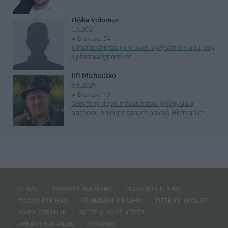
Eliška Vidomus
6.8.2026
Diskuse: 54
Klimatická krize není over. Vyzýváme vládu, aby
ji přestala ignorovat
Jiří Michalisko
6.8.2026
Diskuse: 19
Otevřený dopis ministerstvu průmyslu a
obchodu ohledně sanace odvalu Heřmanice
O NÁS
NOVINKY NA WEBU
INZERUJTE U NÁS
PODPOŘTE NÁS
PŘEBÍRÁNÍ OBSAHU
TIŠTĚNÝ EKOLIST
MAPA STRÁNEK
DEJTE O SOBĚ VĚDĚT
ZPRÁVY E-MAILEM
COOKIES