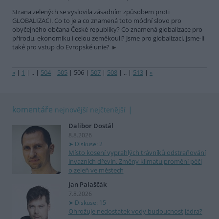
Strana zelených se vyslovila zásadním způsobem proti
GLOBALIZACI. Co to je a co znamená toto módní slovo pro
obyčejného občana České republiky? Co znamená globalizace pro
přírodu, ekonomiku i celou zeměkouli? Jsme pro globalizaci, jsme-li
také pro vstup do Evropské unie?
«
|
1
|
..
|
504
|
505
|
506
|
507
|
508
|
..
|
513
|
»
komentáře
nejnovější
nejčtenější
Dalibor Dostál
8.8.2026
Diskuse: 2
Místo kosení vyprahlých trávníků odstraňování
invazních dřevin. Změny klimatu promění péči
o zeleň ve městech
Jan Palaščák
7.8.2026
Diskuse: 15
Ohrožuje nedostatek vody budoucnost jádra?