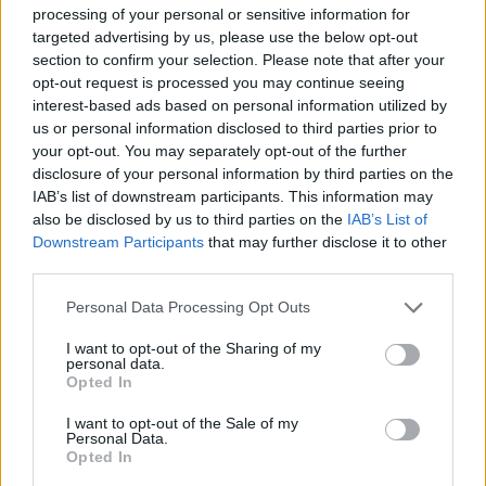
Ekoaudit
pana Sommera své vlastní dokumentace EIA na Velkolom
processing of your personal or sensitive information for
Čertovy schody. Tento pán zde zuřivě hájil záměr těžaře navýšit
targeted advertising by us, please use the below opt-out
těžbu v CHKO Český kras. V té době ještě nevěděl, že
Agentura
section to confirm your selection. Please note that after your
ochrany přírody a krajiny
navrhne dokumentaci Ekoauditu
opt-out request is processed you may continue seeing
přepracovat jako nedostatečnou a vyjádří nesouhlas s navýšením
interest-based ads based on personal information utilized by
těžby.
us or personal information disclosed to third parties prior to
your opt-out. You may separately opt-out of the further
Ing. Ivan Sommer: Reakce na článek "Zvýší se těžba v
disclosure of your personal information by third parties on the
Českém krasu?" v EkoListu 5/2000
IAB’s list of downstream participants. This information may
17.6.2000
also be disclosed by us to third parties on the
IAB’s List of
V EkoListu 5/2000 byl zveřejněn článek "Zvýší se těžba v Českém
Downstream Participants
that may further disclose it to other
krasu?", který se z velké části zabývá těžbou ve Velkolomu Čertovy
third parties.
schody - západ. Firma prý zažádala rozšíření dobývacího prostoru
a těžba se má radikálně zvýšit. K dokumentaci dle zákona 244/Sb. o
Personal Data Processing Opt Outs
vlivu na životní prostředí M. Štingl z Dětí Země říká: "Ta
dokumentace je nedostatečně zpracována, chybí například
I want to opt-out of the Sharing of my
biologický průzkum".
personal data.
Opted In
Šárka Kokošková: Kůrovec není jediným problémem
I want to opt-out of the Sale of my
Šumavy
Personal Data.
Opted In
1.6.2000
Milí přátelé ekologie, snad jsem tady mezi vámi správně, abych