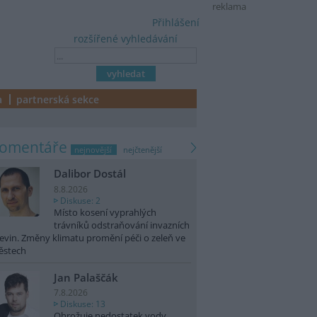
reklama
Přihlášení
rozšířené vyhledávání
a
partnerská sekce
komentáře
nejnovější
nejčtenější
Dalibor Dostál
8.8.2026
Diskuse: 2
Místo kosení vyprahlých
trávníků odstraňování invazních
evin. Změny klimatu promění péči o zeleň ve
ěstech
Jan Palaščák
7.8.2026
Diskuse: 13
Ohrožuje nedostatek vody