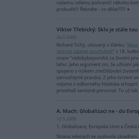
našemu celému pohraničí někoho kom
probudit!!! Řekněte - co dělat????
Viktor Třebický: Sklo je stále tou
26.5.2000
Richard Tichý, citovaný v článku "
Akce 
skla lze údajně zpochybnit
" z 18. květ
snaze "rádobybojovníků za životní pro
lahví. Jeho argument zní, že užívání ja
spojeno s rizikem znečišťování životní
samozřejmě pravdu). Z jeho tvrzení o
nejsme z odborného hlediska schopni r
prostředí seriózně porovnat. To už tak
A. Mach: Globalizaci ne - do Evr
12.5.2000
1. Globalizace, Evropská Unie a Česká 
Strana zelených se vyslovila zásadní