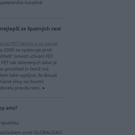
petentního konečně
 nejlepší ze špatných cest
proti PET lahvím a za návrat
na 2000 se vyslovuje proti
středí" omezit užívání PET
k PET tak skleněných lahví je
ho prostředí (v čemž má
všem také vyplývá, že dosud
ůzné vlivy na životní
 docela pravda není.
opy ano?
republika
m způsobem proti GLOBALIZACI.