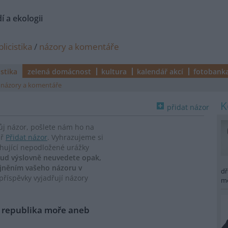
í a ekologii
licistika
/
názory a komentáře
istika
zelená domácnost
kultura
kalendář akcí
fotobank
názory a komentáře
přidat názor
vůj názor, pošlete nám ho na
ář
Přidat názor
. Vyhrazujeme si
ahující nepodložené urážky
ud výslovně neuvedete opak,
ejněním vašeho názoru v
dř
říspěvky vyjadřují názory
m
 republika moře aneb