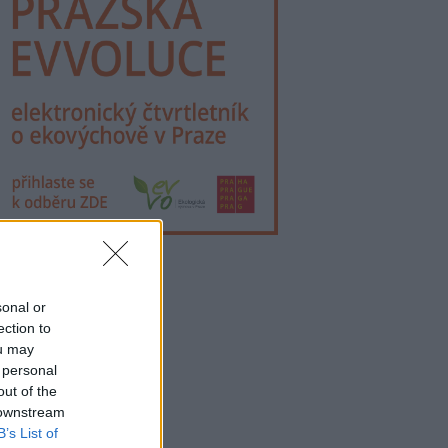
lama
sonal or
ection to
ou may
 personal
out of the
 downstream
B’s List of