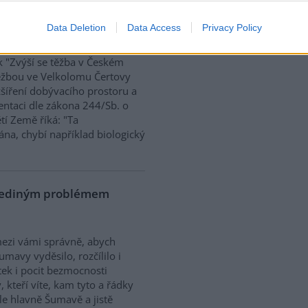
ek "Zvýší se těžba v
00
Data Deletion
Data Access
Privacy Policy
k "Zvýší se těžba v Českém
 těžbou ve Velkolomu Čertovy
zšíření dobývacího prostoru a
entaci dle zákona 244/Sb. o
ětí Země říká: "Ta
na, chybí například biologický
 jediným problémem
mezi vámi správně, abych
mavy vyděsilo, rozčílilo i
ek i pocit bezmocnosti
 kteří víte, kam tyto a řádky
e hlavně Šumavě a jistě