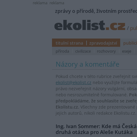
reklama
reklama
zprávy o přírodě, životním prostřed
/
pub
titulní strana
zpravodajství
public
příroda
civilizace
rozhovory
eseje
Názory a komentáře
Pokud chcete v této rubrice zveřejnit s
ekolist@ekolist.cz
nebo využijte formul
právo nezveřejnit názory vulgární, obs
nebo nesrozumitelně formulované.
Pok
předpokládáme, že souhlasíte se zveř
Ekolistu.cz.
Všechny zde prezentované p
jejich autorů, nikoli redakce Ekolistu.cz.
Ing. Ivan Sommer: Kde má Česká
druhá otázka pro Aleše Kutáka