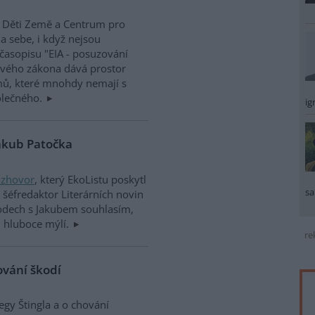
, Děti Země a Centrum pro
a sebe, i když nejsou
asopisu "EIA - posuzování
nového zákona dává prostor
mů, které mnohdy nemají s
polečného.
ig
Jakub Patočka
ozhovor
, který EkoListu poskytl
sa
 šéfredaktor Literárních novin
bodech s Jakubem souhlasím,
h hluboce mýlí.
re
ování škodí
gy Štingla a o chování