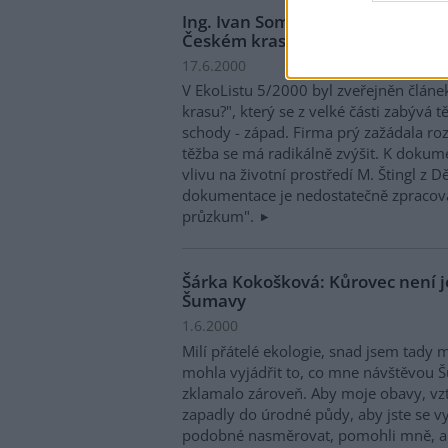
Ing. Ivan Sommer: Reakce na člán
Českém krasu?" v EkoListu 5/20
17.6.2000
V EkoListu 5/2000 byl zveřejněn článe
krasu?", který se z velké části zabývá
schody - západ. Firma prý zažádala ro
těžba se má radikálně zvýšit. K dokum
vlivu na životní prostředí M. Štingl z D
dokumentace je nedostatečně zpracová
průzkum".
Šárka Kokošková: Kůrovec není
Šumavy
1.6.2000
Milí přátelé ekologie, snad jsem tady 
mohla vyjádřit to, co mne návštěvou Šu
zklamalo zároveň. Aby moje obavy, vzt
zapadly do úrodné půdy, aby jste se vy,
podobné nasměrovat, pomohli mně, al