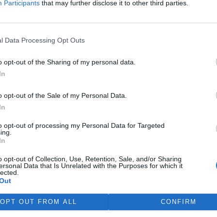
Participants
that may further disclose it to other third parties.
l povinnost, jak vyvrátit údajné
by přece zveřejnit na
l Data Processing Opt Outs
, provozované
Dětmi Země
z
státních orgánů a obcí k těžbě
o opt-out of the Sharing of my personal data.
 kterých se píše v Ekolistu.
In
o opt-out of the Sale of my Personal Data.
je devastaci Chráněné
In
že
to opt-out of processing my Personal Data for Targeted
ing.
bhajoba zástupce firmy
In
okumentace EIA na Velkolom
ájil záměr těžaře navýšit
o opt-out of Collection, Use, Retention, Sale, and/or Sharing
ště nevěděl, že
Agentura
ersonal Data that Is Unrelated with the Purposes for which it
lected.
umentaci Ekoauditu
Out
ádří nesouhlas s navýšením
OPT OUT FROM ALL
CONFIRM