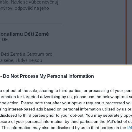
málo. Navíc se vůbec nevěnuji
ženýrovi odpověď na jeho
cionalismu Dětí Země
 CDE
, Děti Země a Centrum pro
a sebe, i když nejsou
asopisu "EIA - posuzování
nového zákona dává prostor
 -
Do Not Process My Personal Information
jení, oprávněných zájmů
jmů svých nebo jiných subjektů,
rek
to opt-out of the sale, sharing to third parties, or processing of your per
y a ŽP příliš společného.
formation for targeted advertising by us, please use the below opt-out s
 alespoň jediný případ, že
r selection. Please note that after your opt-out request is processed y
 než pouze ochranu životního
eing interest-based ads based on personal information utilized by us or
ci.
disclosed to third parties prior to your opt-out. You may separately opt-
losure of your personal information by third parties on the IAB’s list of
. This information may also be disclosed by us to third parties on the
IA
 Země vyjádření k těžbě