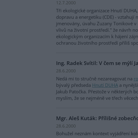
12.7.2000
Tři ekologické organizace Hnutí DUHA
dopravu a energetiku (CDE) - vztahují n
jmenovány, úvahu Zuzany Tonikové v č
vlivů na životní prostředí." že návrh 
ekologickým organizacím k hájení záj
ochranou životního prostředí příliš s
Ing. Radek Svítil: V čem se mýlí 
28.6.2000
Nedá mi to stručně nezareagovat na
r
bývalý předseda
Hnutí DUHA
a nynější
Jakub Patočka. Přestože v některých 
myslím, že se nejméně ve třech věcec
Mgr. Aleš Kuták: Přílišné zobecň
28.6.2000
Bohužel neznám kontext vyjádření kole