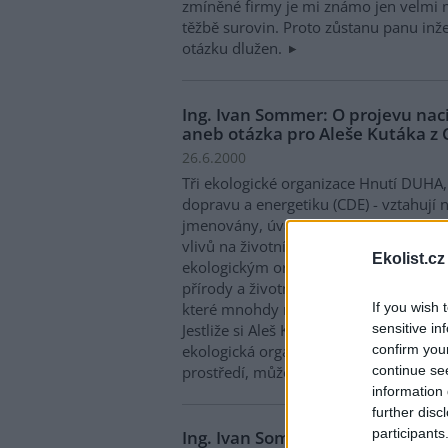
zmíněné firmy je mi známo jen velmi 
těžbě surovin. Proto zůstanu panu in
otázku dlužen.
Ing. Ivan Sommer: O projevu na
aneb otázka pro Aleše Kutáka z
26.6.2000
Tři ekologické organizace Hnutí DUHA
dopravu a energetiku (CDE) - vztahují n
jmenovány, úvahu Zuzany Tonikové v č
vlivů na životní prostředí." že návrh 
Ekolist.cz
ekologickým organizacím nejen pro há
přírody a životního prostředí, ale i zá
If you wish 
které mnohdy nemají s ochranou přírod
sensitive in
Jestliže si Aleš Kuták z CDE přeje uvést
confirm you
ekologická organizace hájí jiné zájmy,
continue se
prostředí, může zvážit následující situa
information 
further disc
participants
Ing. Ivan Sommer: Zveřejní Děti