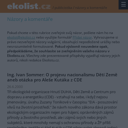
☰
/
publicistika
/
názory a komentáře
Názory a komentáře
Pokud chcete v této rubrice zveřejnit svůj názor, pošlete nám ho na
ekolist@ekolist.cz
nebo využijte formulář
Přidat názor
. Vyhrazujeme si
právo nezveřejnit názory vulgární, obsahující nepodložené urážky nebo
nesrozumitelně formulované.
Pokud výslovně neuvedete opak,
předpokládáme, že souhlasíte se zveřejněním vašeho názoru v
Ekolistu.cz.
Všechny zde prezentované příspěvky vyjadřují názory jejich
autorů, nikoli redakce Ekolistu.cz.
Ing. Ivan Sommer: O projevu nacionalismu Dětí Země
aneb otázka pro Aleše Kutáka z CDE
26.6.2000
Tři ekologické organizace Hnutí DUHA, Děti Země a Centrum pro
dopravu a energetiku (CDE) - vztahují na sebe, i když nejsou
jmenovány, úvahu Zuzany Tonikové v časopisu "EIA - posuzování
vlivů na životní prostředí." že návrh nového zákona dává prostor
ekologickým organizacím nejen pro hájení, oprávněných zájmů
přírody a životního prostředí, ale i zájmů svých nebo jiných
subjektů, které mnohdy nemají s ochranou přírody a ŽP příliš
společného. Jestliže si Aleš Kuták z CDE přeje uvést alespoň jediný