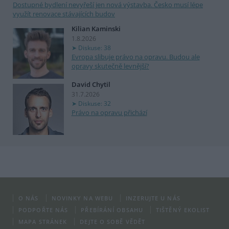
Dostupné bydlení nevyřeší jen nová výstavba. Česko musí lépe
využít renovace stávajících budov
Kilian Kaminski
1.8.2026
Diskuse: 38
Evropa slibuje právo na opravu. Budou ale
opravy skutečně levnější?
David Chytil
31.7.2026
Diskuse: 32
Právo na opravu přichází
O NÁS
NOVINKY NA WEBU
INZERUJTE U NÁS
PODPOŘTE NÁS
PŘEBÍRÁNÍ OBSAHU
TIŠTĚNÝ EKOLIST
MAPA STRÁNEK
DEJTE O SOBĚ VĚDĚT