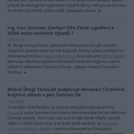
případ, že ekologická organizace hájí jiné zájmy, než pouze ochranu
životního prostředí, může zvážit následující situaci.
Ing. Ivan Sommer: Zveřejní Děti Země vyjádření k
těžbě místo osobních výpadů ?
20.6.2000
M. Štingl má nyní šanci, spíše bych řekl povinnost, jak vyvrátit
údajné lži, kterých jsem se měl dopustit. Měl by přece zveřejnit na
internetové stránce
www.ceskykras.cz
, provozované
Dětmi Země
z
Berouna, všechna vyjádření dotčených státních orgánů a obcí k
těžbě ve Velkolomu Čertovy schody - západ, o kterých se píše v
Ekolistu.
Michal Štingl: Ekoaudit podporuje devastaci Chráněné
krajinné oblasti a pan Sommer lže
19.6.2000
V minulém čísle Ekolistu se objevila obhajoba zástupce firmy
Ekoaudit
pana Sommera své vlastní dokumentace EIA na Velkolom
Čertovy schody. Tento pán zde zuřivě hájil záměr těžaře navýšit
těžbu v CHKO Český kras. V té době ještě nevěděl, že
Agentura
ochrany přírody a krajiny
navrhne dokumentaci Ekoauditu
přepracovat jako nedostatečnou a vyjádří nesouhlas s navýšením