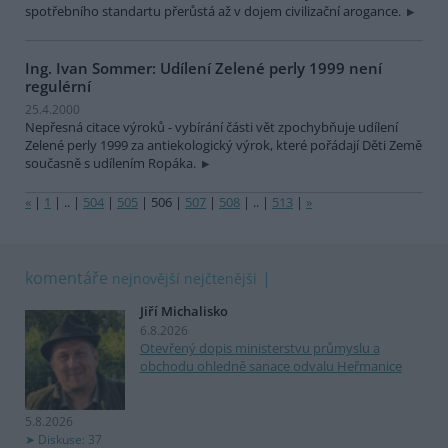
spotřebního standartu přerůstá až v dojem civilizační arogance.
Ing. Ivan Sommer: Udílení Zelené perly 1999 není
regulérní
25.4.2000
Nepřesná citace výroků - vybírání části vět zpochybňuje udílení
Zelené perly 1999 za antiekologický výrok, které pořádají Děti Země
současně s udílením Ropáka.
«
|
1
|
..
|
504
|
505
|
506
|
507
|
508
|
..
|
513
|
»
komentáře
nejnovější
nejčtenější
Jiří Michalisko
6.8.2026
Otevřený dopis ministerstvu průmyslu a
obchodu ohledně sanace odvalu Heřmanice
5.8.2026
Diskuse: 37