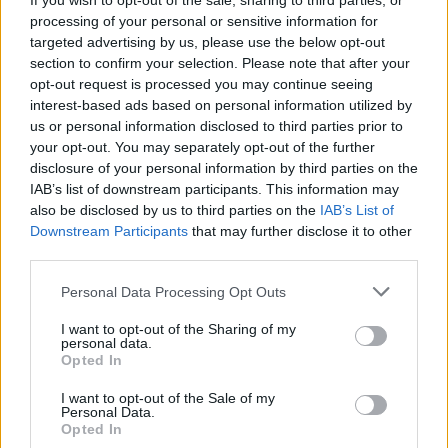
našemu celému pohraničí někoho kompetentního konečně
If you wish to opt-out of the sale, sharing to third parties, or
probudit!!! Řekněte - co dělat????
processing of your personal or sensitive information for
targeted advertising by us, please use the below opt-out
section to confirm your selection. Please note that after your
Viktor Třebický: Sklo je stále tou nejlepší ze špatných
opt-out request is processed you may continue seeing
cest
interest-based ads based on personal information utilized by
26.5.2000
us or personal information disclosed to third parties prior to
Richard Tichý, citovaný v článku "
Akce proti PET lahvím a za návrat
your opt-out. You may separately opt-out of the further
skla lze údajně zpochybnit
" z 18. května 2000 se vyslovuje proti
disclosure of your personal information by third parties on the
snaze "rádobybojovníků za životní prostředí" omezit užívání PET
lahví. Jeho argument zní, že užívání jak PET tak skleněných lahví je
IAB’s list of downstream participants. This information may
spojeno s rizikem znečišťování životního prostředí (v čemž má
also be disclosed by us to third parties on the
IAB’s List of
samozřejmě pravdu). Z jeho tvrzení ovšem také vyplývá, že dosud
Downstream Participants
that may further disclose it to other
nejsme z odborného hlediska schopni různé vlivy na životní
third parties.
prostředí seriózně porovnat. To už tak docela pravda není.
Personal Data Processing Opt Outs
A. Mach: Globalizaci ne - do Evropy ano?
I want to opt-out of the Sharing of my
12.5.2000
personal data.
1. Globalizace, Evropská Unie a Česká republika
Opted In
Strana zelených se vyslovila zásadním způsobem proti
I want to opt-out of the Sale of my
GLOBALIZACI. Co to je a co znamená toto módní slovo pro
Personal Data.
obyčejného občana České republiky? Co znamená globalizace pro
Opted In
přírodu, ekonomiku i celou zeměkouli? Jsme pro globalizaci, jsme-li