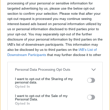
Ekoaudit
pana Sommera své vlastní dokumentace EIA na Velkolom
processing of your personal or sensitive information for
Čertovy schody. Tento pán zde zuřivě hájil záměr těžaře navýšit
targeted advertising by us, please use the below opt-out
těžbu v CHKO Český kras. V té době ještě nevěděl, že
Agentura
section to confirm your selection. Please note that after your
ochrany přírody a krajiny
navrhne dokumentaci Ekoauditu
opt-out request is processed you may continue seeing
přepracovat jako nedostatečnou a vyjádří nesouhlas s navýšením
interest-based ads based on personal information utilized by
těžby.
us or personal information disclosed to third parties prior to
your opt-out. You may separately opt-out of the further
Ing. Ivan Sommer: Reakce na článek "Zvýší se těžba v
disclosure of your personal information by third parties on the
Českém krasu?" v EkoListu 5/2000
IAB’s list of downstream participants. This information may
17.6.2000
also be disclosed by us to third parties on the
IAB’s List of
V EkoListu 5/2000 byl zveřejněn článek "Zvýší se těžba v Českém
Downstream Participants
that may further disclose it to other
krasu?", který se z velké části zabývá těžbou ve Velkolomu Čertovy
third parties.
schody - západ. Firma prý zažádala rozšíření dobývacího prostoru
a těžba se má radikálně zvýšit. K dokumentaci dle zákona 244/Sb. o
Personal Data Processing Opt Outs
vlivu na životní prostředí M. Štingl z Dětí Země říká: "Ta
dokumentace je nedostatečně zpracována, chybí například
I want to opt-out of the Sharing of my
biologický průzkum".
personal data.
Opted In
Šárka Kokošková: Kůrovec není jediným problémem
I want to opt-out of the Sale of my
Šumavy
Personal Data.
Opted In
1.6.2000
Milí přátelé ekologie, snad jsem tady mezi vámi správně, abych