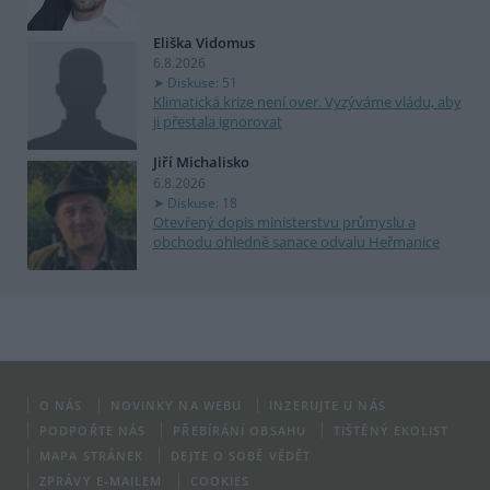
Eliška Vidomus
6.8.2026
Diskuse: 51
Klimatická krize není over. Vyzýváme vládu, aby
ji přestala ignorovat
Jiří Michalisko
6.8.2026
Diskuse: 18
Otevřený dopis ministerstvu průmyslu a
obchodu ohledně sanace odvalu Heřmanice
O NÁS
NOVINKY NA WEBU
INZERUJTE U NÁS
PODPOŘTE NÁS
PŘEBÍRÁNÍ OBSAHU
TIŠTĚNÝ EKOLIST
MAPA STRÁNEK
DEJTE O SOBĚ VĚDĚT
ZPRÁVY E-MAILEM
COOKIES