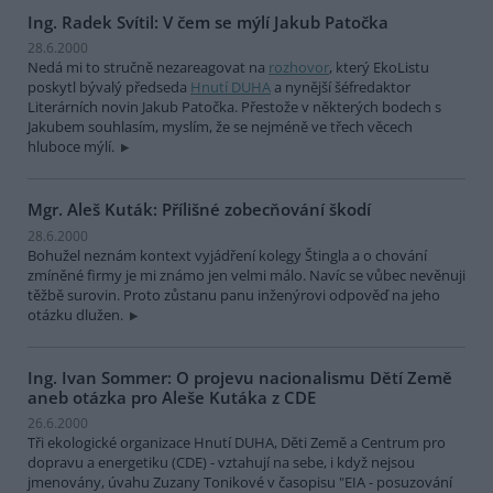
Ing. Radek Svítil: V čem se mýlí Jakub Patočka
28.6.2000
Nedá mi to stručně nezareagovat na
rozhovor
, který EkoListu
poskytl bývalý předseda
Hnutí DUHA
a nynější šéfredaktor
Literárních novin Jakub Patočka. Přestože v některých bodech s
Jakubem souhlasím, myslím, že se nejméně ve třech věcech
hluboce mýlí.
Mgr. Aleš Kuták: Přílišné zobecňování škodí
28.6.2000
Bohužel neznám kontext vyjádření kolegy Štingla a o chování
zmíněné firmy je mi známo jen velmi málo. Navíc se vůbec nevěnuji
těžbě surovin. Proto zůstanu panu inženýrovi odpověď na jeho
otázku dlužen.
Ing. Ivan Sommer: O projevu nacionalismu Dětí Země
aneb otázka pro Aleše Kutáka z CDE
26.6.2000
Tři ekologické organizace Hnutí DUHA, Děti Země a Centrum pro
dopravu a energetiku (CDE) - vztahují na sebe, i když nejsou
jmenovány, úvahu Zuzany Tonikové v časopisu "EIA - posuzování