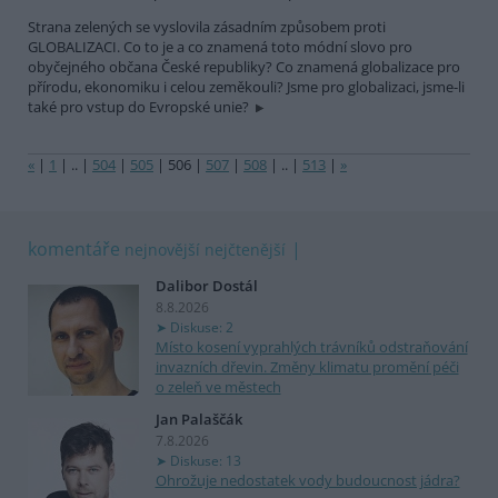
Strana zelených se vyslovila zásadním způsobem proti
GLOBALIZACI. Co to je a co znamená toto módní slovo pro
obyčejného občana České republiky? Co znamená globalizace pro
přírodu, ekonomiku i celou zeměkouli? Jsme pro globalizaci, jsme-li
také pro vstup do Evropské unie?
«
|
1
|
..
|
504
|
505
|
506
|
507
|
508
|
..
|
513
|
»
komentáře
nejnovější
nejčtenější
Dalibor Dostál
8.8.2026
Diskuse: 2
Místo kosení vyprahlých trávníků odstraňování
invazních dřevin. Změny klimatu promění péči
o zeleň ve městech
Jan Palaščák
7.8.2026
Diskuse: 13
Ohrožuje nedostatek vody budoucnost jádra?