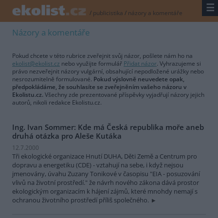
☰
/
publicistika
/
názory a komentáře
Názory a komentáře
Pokud chcete v této rubrice zveřejnit svůj názor, pošlete nám ho na
ekolist@ekolist.cz
nebo využijte formulář
Přidat názor
. Vyhrazujeme si
právo nezveřejnit názory vulgární, obsahující nepodložené urážky nebo
nesrozumitelně formulované.
Pokud výslovně neuvedete opak,
předpokládáme, že souhlasíte se zveřejněním vašeho názoru v
Ekolistu.cz.
Všechny zde prezentované příspěvky vyjadřují názory jejich
autorů, nikoli redakce Ekolistu.cz.
Ing. Ivan Sommer: Kde má Česká republika moře aneb
druhá otázka pro Aleše Kutáka
12.7.2000
Tři ekologické organizace Hnutí DUHA, Děti Země a Centrum pro
dopravu a energetiku (CDE) - vztahují na sebe, i když nejsou
jmenovány, úvahu Zuzany Tonikové v časopisu "EIA - posuzování
vlivů na životní prostředí." že návrh nového zákona dává prostor
ekologickým organizacím k hájení zájmů, které mnohdy nemají s
ochranou životního prostředí příliš společného.