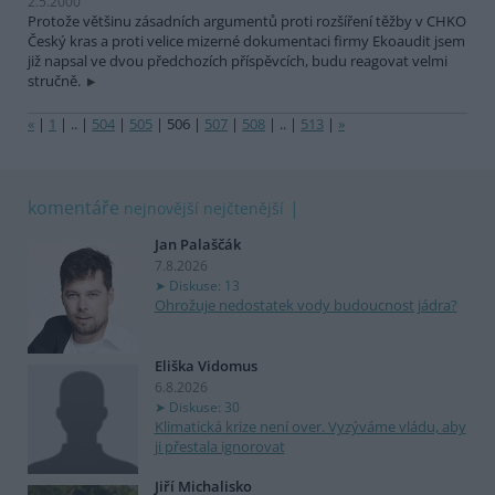
2.5.2000
Protože většinu zásadních argumentů proti rozšíření těžby v CHKO
Český kras a proti velice mizerné dokumentaci firmy Ekoaudit jsem
již napsal ve dvou předchozích příspěvcích, budu reagovat velmi
stručně.
«
|
1
|
..
|
504
|
505
|
506
|
507
|
508
|
..
|
513
|
»
komentáře
nejnovější
nejčtenější
Jan Palaščák
7.8.2026
Diskuse: 13
Ohrožuje nedostatek vody budoucnost jádra?
Eliška Vidomus
6.8.2026
Diskuse: 30
Klimatická krize není over. Vyzýváme vládu, aby
ji přestala ignorovat
Jiří Michalisko