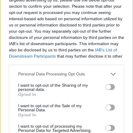
V EkoListu 5/2000 byl zveřejněn článek "Zvýší se těžba v Českém
section to confirm your selection. Please note that after your
krasu?", který se z velké části zabývá těžbou ve Velkolomu Čertovy
opt-out request is processed you may continue seeing
schody - západ. Firma prý zažádala rozšíření dobývacího prostoru
a těžba se má radikálně zvýšit. K dokumentaci dle zákona 244/Sb. o
interest-based ads based on personal information utilized by
vlivu na životní prostředí M. Štingl z Dětí Země říká: "Ta
us or personal information disclosed to third parties prior to
dokumentace je nedostatečně zpracována, chybí například
your opt-out. You may separately opt-out of the further
biologický průzkum".
disclosure of your personal information by third parties on the
IAB’s list of downstream participants. This information may
also be disclosed by us to third parties on the
IAB’s List of
Šárka Kokošková: Kůrovec není jediným problémem
Downstream Participants
that may further disclose it to other
Šumavy
third parties.
1.6.2000
Milí přátelé ekologie, snad jsem tady mezi vámi správně, abych
Personal Data Processing Opt Outs
mohla vyjádřit to, co mne návštěvou Šumavy vyděsilo, rozčílilo i
zklamalo zároveň. Aby moje obavy, vztek i pocit bezmocnosti
I want to opt-out of the Sharing of my
zapadly do úrodné půdy, aby jste se vy, kteří víte, kam tyto a řádky
personal data.
podobné nasměrovat, pomohli mně, ale hlavně Šumavě a jistě
Opted In
našemu celému pohraničí někoho kompetentního konečně
probudit!!! Řekněte - co dělat????
I want to opt-out of the Sale of my
Personal Data.
Opted In
Viktor Třebický: Sklo je stále tou nejlepší ze špatných
cest
I want to opt-out of processing my
Personal Data for Targeted Advertising.
26.5.2000