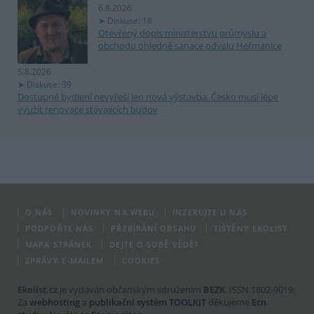
6.8.2026
Diskuse: 18
Otevřený dopis ministerstvu průmyslu a
obchodu ohledně sanace odvalu Heřmanice
5.8.2026
Diskuse: 39
Dostupné bydlení nevyřeší jen nová výstavba. Česko musí lépe
využít renovace stávajících budov
O NÁS
NOVINKY NA WEBU
INZERUJTE U NÁS
PODPOŘTE NÁS
PŘEBÍRÁNÍ OBSAHU
TIŠTĚNÝ EKOLIST
MAPA STRÁNEK
DEJTE O SOBĚ VĚDĚT
ZPRÁVY E-MAILEM
COOKIES
Ekolist.cz
je vydáván občanským sdružením
BEZK
. ISSN 1802-9019.
Za
webhosting
a
publikační systém TOOLKIT
děkujeme
Ecn