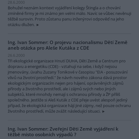
28.6.2000
Bohužel neznám kontext vyjádření kolegy Štingla a o chování
zmíněné firmy je mi známo jen velmi málo. Navíc se vůbec nevěnuji
těžbě surovin. Proto zůstanu panu inženýrovi odpověď na jeho
otázku dlužen.
Ing. Ivan Sommer: O projevu nacionalismu Dětí Země
aneb otázka pro Aleše Kutáka z CDE
26.6.2000
Tři ekologické organizace Hnutí DUHA, Děti Země a Centrum pro
dopravu a energetiku (CDE) - vztahují na sebe, i když nejsou
jmenovány, úvahu Zuzany Tonikové v časopisu "EIA - posuzování
vlivů na životní prostředí." že návrh nového zákona dává prostor
ekologickým organizacím nejen pro hájení, oprávněných zájmů
přírody a životního prostředí, ale i zájmů svých nebo jiných
subjektů, které mnohdy nemají s ochranou přírody a ŽP příliš
společného. Jestliže si Aleš Kuták z CDE přeje uvést alespoň jediný
případ, že ekologická organizace hájí jiné zájmy, než pouze ochranu
životního prostředí, může zvážit následující situaci.
Ing. Ivan Sommer: Zveřejní Děti Země vyjádření k
těžbě místo osobních výpadů ?