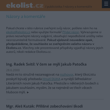
☰
/
publicistika
/
názory a komentáře
Názory a komentáře
Pokud chcete v této rubrice zveřejnit svůj názor, pošlete nám ho na
ekolist@ekolist.cz
nebo využijte formulář
Přidat názor
. Vyhrazujeme si
právo nezveřejnit názory vulgární, obsahující nepodložené urážky nebo
nesrozumitelně formulované.
Pokud výslovně neuvedete opak,
předpokládáme, že souhlasíte se zveřejněním vašeho názoru v
Ekolistu.cz.
Všechny zde prezentované příspěvky vyjadřují názory jejich
autorů, nikoli redakce Ekolistu.cz.
Ing. Radek Svítil: V čem se mýlí Jakub Patočka
28.6.2000
Nedá mi to stručně nezareagovat na
rozhovor
, který EkoListu
poskytl bývalý předseda
Hnutí DUHA
a nynější šéfredaktor
Literárních novin Jakub Patočka. Přestože v některých bodech s
Jakubem souhlasím, myslím, že se nejméně ve třech věcech
hluboce mýlí.
Mgr. Aleš Kuták: Přílišné zobecňování škodí